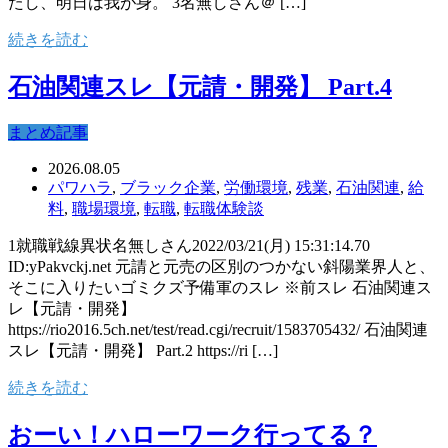
たし、明日は我が身。 3名無しさん＠ […]
続きを読む
石油関連スレ【元請・開発】 Part.4
まとめ記事
2026.08.05
パワハラ
,
ブラック企業
,
労働環境
,
残業
,
石油関連
,
給
料
,
職場環境
,
転職
,
転職体験談
1就職戦線異状名無しさん2022/03/21(月) 15:31:14.70
ID:yPakvckj.net 元請と元売の区別のつかない斜陽業界人と、
そこに入りたいゴミクズ予備軍のスレ ※前スレ 石油関連ス
レ【元請・開発】
https://rio2016.5ch.net/test/read.cgi/recruit/1583705432/ 石油関連
スレ【元請・開発】 Part.2 https://ri […]
続きを読む
おーい！ハローワーク行ってる？