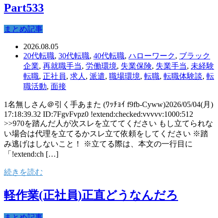
Part533
まとめ記事
2026.08.05
20代転職
,
30代転職
,
40代転職
,
ハローワーク
,
ブラック
企業
,
再就職手当
,
労働環境
,
失業保険
,
失業手当
,
未経験
転職
,
正社員
,
求人
,
派遣
,
職場環境
,
転職
,
転職体験談
,
転
職活動
,
面接
1名無しさん＠引く手あまた (ﾜｯﾁｮｲ f9fb-Cyww)2026/05/04(月)
17:18:39.32 ID:7FgvFvpz0 !extend:checked:vvvvv:1000:512
>>970を踏んだ人が次スレを立ててください もし立てられな
い場合は代理を立てるかスレ立て依頼をしてください ※踏
み逃げはしないこと！ ※立てる際は、本文の一行目に
「!extend:ch […]
続きを読む
軽作業(正社員)正直どうなんだろ
まとめ記事