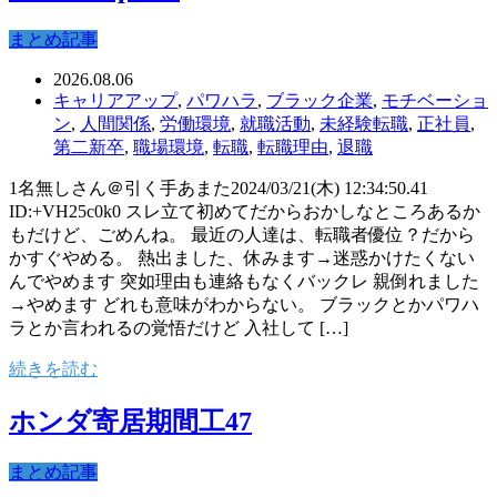
まとめ記事
2026.08.06
キャリアアップ
,
パワハラ
,
ブラック企業
,
モチベーショ
ン
,
人間関係
,
労働環境
,
就職活動
,
未経験転職
,
正社員
,
第二新卒
,
職場環境
,
転職
,
転職理由
,
退職
1名無しさん＠引く手あまた2024/03/21(木) 12:34:50.41
ID:+VH25c0k0 スレ立て初めてだからおかしなところあるか
もだけど、ごめんね。 最近の人達は、転職者優位？だから
かすぐやめる。 熱出ました、休みます→迷惑かけたくない
んでやめます 突如理由も連絡もなくバックレ 親倒れました
→やめます どれも意味がわからない。 ブラックとかパワハ
ラとか言われるの覚悟だけど 入社して […]
続きを読む
ホンダ寄居期間工47
まとめ記事