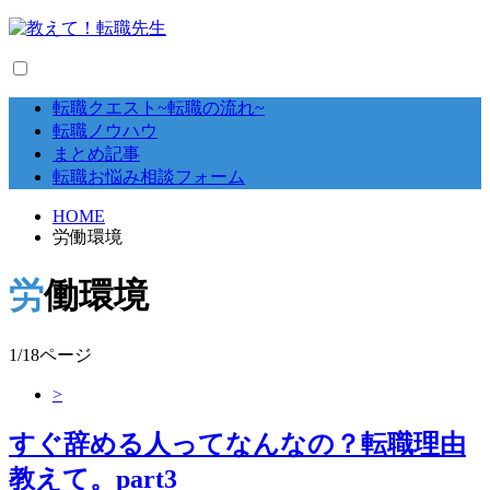
転職クエスト~転職の流れ~
転職ノウハウ
まとめ記事
転職お悩み相談フォーム
HOME
労働環境
労働環境
1/18ページ
>
すぐ辞める人ってなんなの？転職理由
教えて。part3