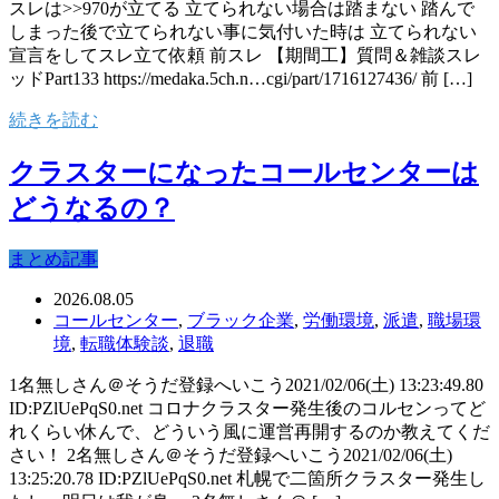
スレは>>970が立てる 立てられない場合は踏まない 踏んで
しまった後で立てられない事に気付いた時は 立てられない
宣言をしてスレ立て依頼 前スレ 【期間工】質問＆雑談スレ
ッドPart133 https://medaka.5ch.n…cgi/part/1716127436/ 前 […]
続きを読む
クラスターになったコールセンターは
どうなるの？
まとめ記事
2026.08.05
コールセンター
,
ブラック企業
,
労働環境
,
派遣
,
職場環
境
,
転職体験談
,
退職
1名無しさん＠そうだ登録へいこう2021/02/06(土) 13:23:49.80
ID:PZlUePqS0.net コロナクラスター発生後のコルセンってど
れくらい休んで、どういう風に運営再開するのか教えてくだ
さい！ 2名無しさん＠そうだ登録へいこう2021/02/06(土)
13:25:20.78 ID:PZlUePqS0.net 札幌で二箇所クラスター発生し