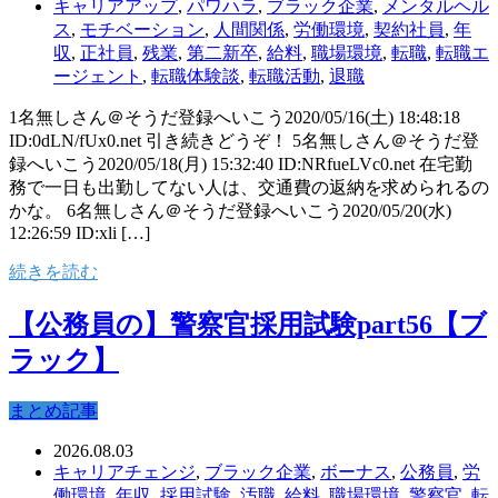
キャリアアップ
,
パワハラ
,
ブラック企業
,
メンタルヘル
ス
,
モチベーション
,
人間関係
,
労働環境
,
契約社員
,
年
収
,
正社員
,
残業
,
第二新卒
,
給料
,
職場環境
,
転職
,
転職エ
ージェント
,
転職体験談
,
転職活動
,
退職
1名無しさん＠そうだ登録へいこう2020/05/16(土) 18:48:18
ID:0dLN/fUx0.net 引き続きどうぞ！ 5名無しさん＠そうだ登
録へいこう2020/05/18(月) 15:32:40 ID:NRfueLVc0.net 在宅勤
務で一日も出勤してない人は、交通費の返納を求められるの
かな。 6名無しさん＠そうだ登録へいこう2020/05/20(水)
12:26:59 ID:xli […]
続きを読む
【公務員の】警察官採用試験part56【ブ
ラック】
まとめ記事
2026.08.03
キャリアチェンジ
,
ブラック企業
,
ボーナス
,
公務員
,
労
働環境
,
年収
,
採用試験
,
汚職
,
給料
,
職場環境
,
警察官
,
転