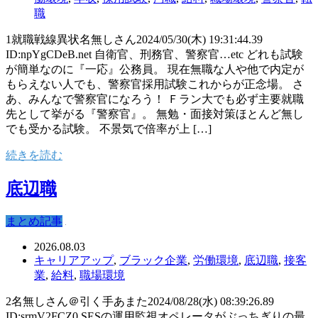
職
1就職戦線異状名無しさん2024/05/30(木) 19:31:44.39
ID:npYgCDeB.net 自衛官、刑務官、警察官…etc どれも試験
が簡単なのに『一応』公務員。 現在無職な人や他で内定が
もらえない人でも、警察官採用試験これからが正念場。 さ
あ、みんなで警察官になろう！ Ｆラン大でも必ず主要就職
先として挙がる『警察官』。 無勉・面接対策ほとんど無し
でも受かる試験。 不景気で倍率が上 […]
続きを読む
底辺職
まとめ記事
2026.08.03
キャリアアップ
,
ブラック企業
,
労働環境
,
底辺職
,
接客
業
,
給料
,
職場環境
2名無しさん＠引く手あまた2024/08/28(水) 08:39:26.89
ID:srmV2FCZ0 SESの運用監視オペレータがぶっちぎりの最