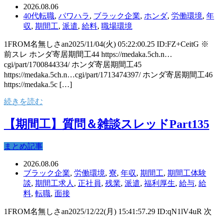
2026.08.06
40代転職
,
パワハラ
,
ブラック企業
,
ホンダ
,
労働環境
,
年
収
,
期間工
,
派遣
,
給料
,
職場環境
1FROM名無しさan2025/11/04(火) 05:22:00.25 ID:FZ+CeitG ※
前スレ ホンダ寄居期間工44 https://medaka.5ch.n…
cgi/part/1700844334/ ホンダ寄居期間工45
https://medaka.5ch.n…cgi/part/1713474397/ ホンダ寄居期間工46
https://medaka.5c […]
続きを読む
【期間工】質問＆雑談スレッドPart135
まとめ記事
2026.08.06
ブラック企業
,
労働環境
,
寮
,
年収
,
期間工
,
期間工体験
談
,
期間工求人
,
正社員
,
残業
,
派遣
,
福利厚生
,
給与
,
給
料
,
転職
,
面接
1FROM名無しさan2025/12/22(月) 15:41:57.29 ID:qN1lV4uR 次