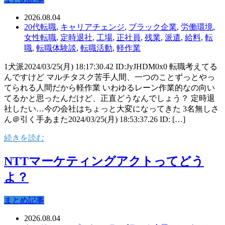
2026.08.04
20代転職
,
キャリアチェンジ
,
ブラック企業
,
労働環境
,
女性転職
,
定時退社
,
工場
,
正社員
,
残業
,
派遣
,
給料
,
転
職
,
転職体験談
,
転職活動
,
軽作業
1犬派2024/03/25(月) 18:17:30.42 ID:JyJHDM0x0 転職考えてる
んですけど マルチタスク苦手人間、一つのことずっとやっ
てられる人間だから軽作業 いわゆるレーン作業的なの向い
てるかと思ったんだけど、正直どうなんでしょう？ 定時退
社したい…今の会社はちょっと大変になってきた 3名無しさ
ん＠引く手あまた2024/03/25(月) 18:53:37.26 ID: […]
続きを読む
NTTマーケティングアクトってどう
よ？
まとめ記事
2026.08.04