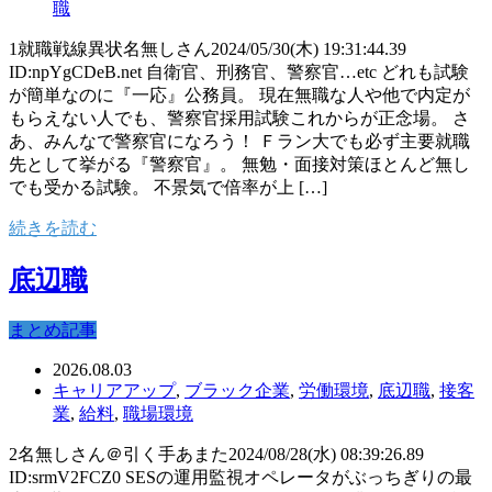
職
1就職戦線異状名無しさん2024/05/30(木) 19:31:44.39
ID:npYgCDeB.net 自衛官、刑務官、警察官…etc どれも試験
が簡単なのに『一応』公務員。 現在無職な人や他で内定が
もらえない人でも、警察官採用試験これからが正念場。 さ
あ、みんなで警察官になろう！ Ｆラン大でも必ず主要就職
先として挙がる『警察官』。 無勉・面接対策ほとんど無し
でも受かる試験。 不景気で倍率が上 […]
続きを読む
底辺職
まとめ記事
2026.08.03
キャリアアップ
,
ブラック企業
,
労働環境
,
底辺職
,
接客
業
,
給料
,
職場環境
2名無しさん＠引く手あまた2024/08/28(水) 08:39:26.89
ID:srmV2FCZ0 SESの運用監視オペレータがぶっちぎりの最