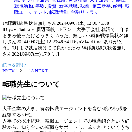
就職活動
,
年収
,
投資
,
新卒就職
,
残業
,
第二新卒
,
給料
,
転
職エージェント
,
転職活動
,
金融リテラシー
1就職戦線異状名無しさん2024/09/07(土) 12:06:45.88
ID:yoVJ4ad+.net 底辺高校→Fラン→大手子会社 就活で一年ま
るまる使ったけどうまくいった、嬉しい 3就職戦線異状名無
しさん2024/09/07(土) 12:29:48.64 ID:yoVJ4ad+.net ありがと
う。9月まで就活続けてて良かったわ 5就職戦線異状名無し
さん2024/09/07(土) 17:0 […]
続きを読む
PREV
1
2
…
18
NEXT
転職先生について
大手企業の人事、有名転職エージェントを含む3度の転職を
経験する30代。
人事での採用経験、転職エージェントでの職業紹介という経
験から、知り合いの転職をサポートし、成功させていくうち