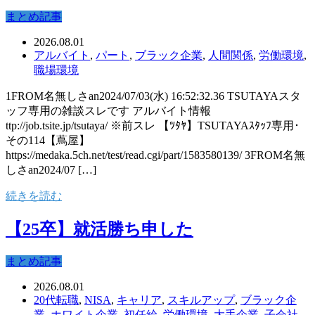
まとめ記事
2026.08.01
アルバイト
,
パート
,
ブラック企業
,
人間関係
,
労働環境
,
職場環境
1FROM名無しさan2024/07/03(水) 16:52:32.36 TSUTAYAスタ
ッフ専用の雑談スレです アルバイト情報
ttp://job.tsite.jp/tsutaya/ ※前スレ 【ﾂﾀﾔ】TSUTAYAｽﾀｯﾌ専用･
その114【蔦屋】
https://medaka.5ch.net/test/read.cgi/part/1583580139/ 3FROM名無
しさan2024/07 […]
続きを読む
【25卒】就活勝ち申した
まとめ記事
2026.08.01
20代転職
,
NISA
,
キャリア
,
スキルアップ
,
ブラック企
業
,
ホワイト企業
,
初任給
,
労働環境
,
大手企業
,
子会社
,