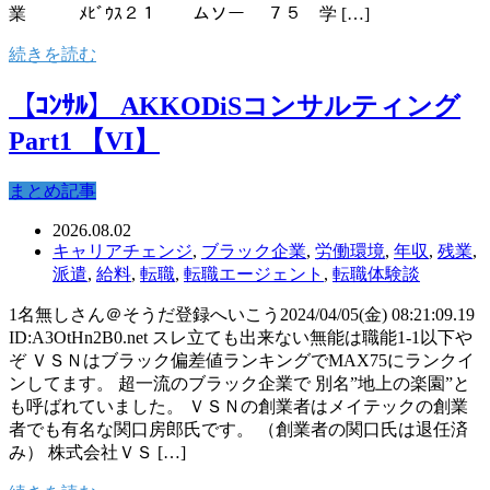
業 ﾒﾋﾞｳｽ２１ ムソー ７５ 学 […]
続きを読む
【ｺﾝｻﾙ】 AKKODiSコンサルティング
Part1 【VI】
まとめ記事
2026.08.02
キャリアチェンジ
,
ブラック企業
,
労働環境
,
年収
,
残業
,
派遣
,
給料
,
転職
,
転職エージェント
,
転職体験談
1名無しさん＠そうだ登録へいこう2024/04/05(金) 08:21:09.19
ID:A3OtHn2B0.net スレ立ても出来ない無能は職能1-1以下や
ぞ ＶＳＮはブラック偏差値ランキングでMAX75にランクイ
ンしてます。 超一流のブラック企業で 別名”地上の楽園”と
も呼ばれていました。 ＶＳＮの創業者はメイテックの創業
者でも有名な関口房郎氏です。 （創業者の関口氏は退任済
み） 株式会社ＶＳ […]