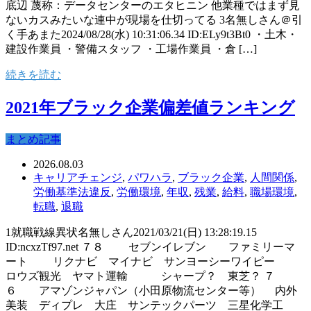
底辺 蔑称：データセンターのエタヒニン 他業種ではまず見
ないカスみたいな連中が現場を仕切ってる 3名無しさん＠引
く手あまた2024/08/28(水) 10:31:06.34 ID:ELy9t3Bt0 ・土木・
建設作業員 ・警備スタッフ ・工場作業員 ・倉 […]
続きを読む
2021年ブラック企業偏差値ランキング
まとめ記事
2026.08.03
キャリアチェンジ
,
パワハラ
,
ブラック企業
,
人間関係
,
労働基準法違反
,
労働環境
,
年収
,
残業
,
給料
,
職場環境
,
転職
,
退職
1就職戦線異状名無しさん2021/03/21(日) 13:28:19.15
ID:ncxzTf97.net ７８ セブンイレブン ファミリーマ
ート リクナビ マイナビ サンヨーシーワイピー
ロウズ観光 ヤマト運輸 シャープ？ 東芝？ ７
６ アマゾンジャパン（小田原物流センター等） 内外
美装 ディプレ 大庄 サンテックパーツ 三星化学工