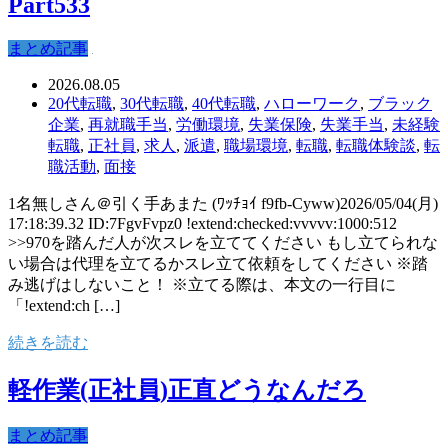
Part533
まとめ記事
2026.08.05
20代転職
,
30代転職
,
40代転職
,
ハローワーク
,
ブラック
企業
,
再就職手当
,
労働環境
,
失業保険
,
失業手当
,
未経験
転職
,
正社員
,
求人
,
派遣
,
職場環境
,
転職
,
転職体験談
,
転
職活動
,
面接
1名無しさん＠引く手あまた (ﾜｯﾁｮｲ f9fb-Cyww)2026/05/04(月)
17:18:39.32 ID:7FgvFvpz0 !extend:checked:vvvvv:1000:512
>>970を踏んだ人が次スレを立ててください もし立てられな
い場合は代理を立てるかスレ立て依頼をしてください ※踏
み逃げはしないこと！ ※立てる際は、本文の一行目に
「!extend:ch […]
続きを読む
軽作業(正社員)正直どうなんだろ
まとめ記事