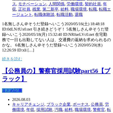
ス
,
モチベーション
,
人間関係
,
労働環境
,
契約社員
,
年
収
,
正社員
,
残業
,
第二新卒
,
給料
,
職場環境
,
転職
,
転職エ
ージェント
,
転職体験談
,
転職活動
,
退職
1名無しさん＠そうだ登録へいこう2020/05/16(土) 18:48:18
ID:0dLN/fUx0.net 引き続きどうぞ！ 5名無しさん＠そうだ登
録へいこう2020/05/18(月) 15:32:40 ID:NRfueLVc0.net 在宅勤
務で一日も出勤してない人は、交通費の返納を求められるの
かな。 6名無しさん＠そうだ登録へいこう2020/05/20(水)
12:26:59 ID:xli […]
続きを読む
【公務員の】警察官採用試験part56【ブ
ラック】
まとめ記事
2026.08.03
キャリアチェンジ
,
ブラック企業
,
ボーナス
,
公務員
,
労
働環境
,
年収
,
採用試験
,
汚職
,
給料
,
職場環境
,
警察官
,
転