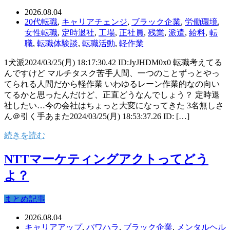
2026.08.04
20代転職
,
キャリアチェンジ
,
ブラック企業
,
労働環境
,
女性転職
,
定時退社
,
工場
,
正社員
,
残業
,
派遣
,
給料
,
転
職
,
転職体験談
,
転職活動
,
軽作業
1犬派2024/03/25(月) 18:17:30.42 ID:JyJHDM0x0 転職考えてる
んですけど マルチタスク苦手人間、一つのことずっとやっ
てられる人間だから軽作業 いわゆるレーン作業的なの向い
てるかと思ったんだけど、正直どうなんでしょう？ 定時退
社したい…今の会社はちょっと大変になってきた 3名無しさ
ん＠引く手あまた2024/03/25(月) 18:53:37.26 ID: […]
続きを読む
NTTマーケティングアクトってどう
よ？
まとめ記事
2026.08.04
キャリアアップ
,
パワハラ
,
ブラック企業
,
メンタルヘル