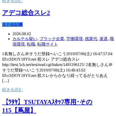
続きを読む
アデコ総合スレ2
まとめ記事
2026.08.02
カルテル疑い
,
ブラック企業
,
労働環境
,
残業代
,
派遣
,
職
場環境
,
転職
,
転職サイト
1名無しさん＠そうだ登録へいこう2019/07/06(土) 16:47:57.04
ID:cSDOY18Y0.net 前スレ アデコ総合スレ
http://itest.5ch.net/test/read.cgi/haken/1491196125/ 2名無しさん＠
そうだ登録へいこう2019/07/06(土) 16:48:43.02
ID:cSDOY18Y0.net 前スレからかなり経ってるがとりあえ
[…]
続きを読む
【ﾂﾀﾔ】TSUTAYAｽﾀｯﾌ専用･その
115【蔦屋】