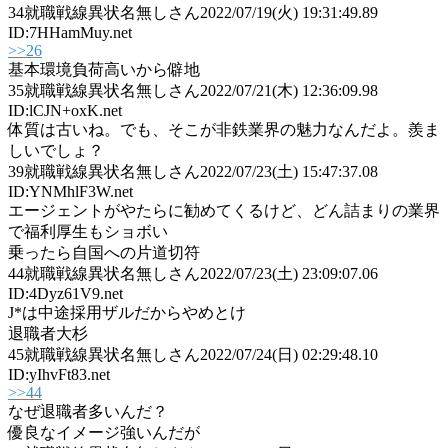
34
就職戦線異状名無しさん
2022/07/19(火) 19:31:49.89
ID:7HHamMuy.net
>>26
基本環境負荷高いから僻地
35
就職戦線異状名無しさん
2022/07/21(木) 12:36:09.98
ID:lCJN+oxK.net
体質は古いね。でも、そこが非鉄業界の魅力なんだよ。羨ま
しいでしょ？
39
就職戦線異状名無しさん
2022/07/23(土) 15:47:37.08
ID:YNMhlF3W.net
エージェントがやたらに勧めてくるけど、どん詰まりの業界
で福利厚生もショボい
乗ったら自国への片道切符
44
就職戦線異状名無しさん
2022/07/23(土) 23:09:07.06
ID:4Dyz61V9.net
J*は中途採用ザルだからやめとけ
退職者大杉
45
就職戦線異状名無しさん
2022/07/24(日) 02:29:48.10
ID:yIhvFt83.net
>>44
なぜ退職者多いんだ？
優良なイメージ強いんだが