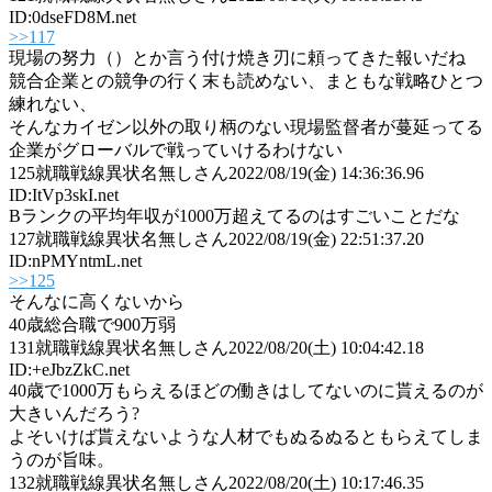
ID:0dseFD8M.net
>>117
現場の努力（）とか言う付け焼き刃に頼ってきた報いだね
競合企業との競争の行く末も読めない、まともな戦略ひとつ
練れない、
そんなカイゼン以外の取り柄のない現場監督者が蔓延ってる
企業がグローバルで戦っていけるわけない
125
就職戦線異状名無しさん
2022/08/19(金) 14:36:36.96
ID:ItVp3skI.net
Bランクの平均年収が1000万超えてるのはすごいことだな
127
就職戦線異状名無しさん
2022/08/19(金) 22:51:37.20
ID:nPMYntmL.net
>>125
そんなに高くないから
40歳総合職で900万弱
131
就職戦線異状名無しさん
2022/08/20(土) 10:04:42.18
ID:+eJbzZkC.net
40歳で1000万もらえるほどの働きはしてないのに貰えるのが
大きいんだろう?
よそいけば貰えないような人材でもぬるぬるともらえてしま
うのが旨味。
132
就職戦線異状名無しさん
2022/08/20(土) 10:17:46.35