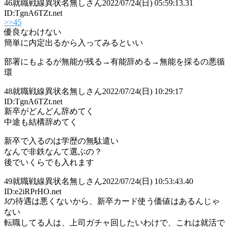
46
就職戦線異状名無しさん
2022/07/24(日) 05:59:13.31
ID:TgnA6TZt.net
>>45
優良なわけない
簡単に内定出るから入ってみるといい
部署にもよるが無能が残る→有能辞める→無能を採るの悪循
環
48
就職戦線異状名無しさん
2022/07/24(日) 10:29:17
ID:TgnA6TZt.net
新卒がどんどん辞めてく
中途も結構辞めてく
新卒で入るのは学歴の無駄遣い
なんで非鉄なんて選ぶの？
後でいくらでも入れます
49
就職戦線異状名無しさん
2022/07/24(日) 10:53:43.40
ID:e2iRPrHO.net
Jの待遇は悪くないから、新卒カード使う価値はあるんじゃ
ない
転職してる人は、上司ガチャ回したいわけで、これは就活で