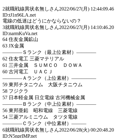
2
就職戦線異状名無しさん
2022/06/27(月) 12:44:09.46
ID:tJ1n96LA.net
電線の低迷はどうにかならないの？
3
就職戦線異状名無しさん
2022/06/27(月) 14:10:46.20
ID:narmKuVa.net
64 住友金属鉱山
63 JX金属
――――Ｓランク（最上位素材）――――
62 住友電工 三菱マテリアル
61 三井金属 ＳＵＭＣＯ ＤＯＷＡ
60 古河電工 ＵＡＣＪ
――――Ａランク（上位素材）―――――
59 東邦チタニウム 大阪チタニウム
58 フジクラ
57 日本軽金属 日立電線 古河機械金属
――――Ｂランク（中上位素材）――――
56 東邦亜鉛 昭和電線 三菱電線
54 三菱アルミニウム タツタ電線
――――Ｃランク（中位素材）―――
6
就職戦線異状名無しさん
2022/06/28(火) 00:20:48.20
ID:N5nprIMP.net