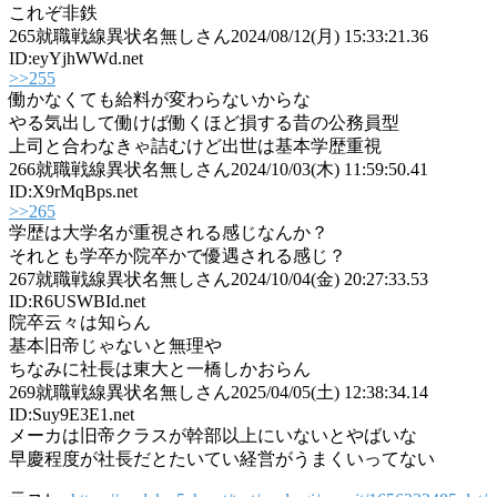
これぞ非鉄
265
就職戦線異状名無しさん
2024/08/12(月) 15:33:21.36
ID:eyYjhWWd.net
>>255
働かなくても給料が変わらないからな
やる気出して働けば働くほど損する昔の公務員型
上司と合わなきゃ詰むけど出世は基本学歴重視
266
就職戦線異状名無しさん
2024/10/03(木) 11:59:50.41
ID:X9rMqBps.net
>>265
学歴は大学名が重視される感じなんか？
それとも学卒か院卒かで優遇される感じ？
267
就職戦線異状名無しさん
2024/10/04(金) 20:27:33.53
ID:R6USWBId.net
院卒云々は知らん
基本旧帝じゃないと無理や
ちなみに社長は東大と一橋しかおらん
269
就職戦線異状名無しさん
2025/04/05(土) 12:38:34.14
ID:Suy9E3E1.net
メーカは旧帝クラスが幹部以上にいないとやばいな
早慶程度が社長だとたいてい経営がうまくいってない