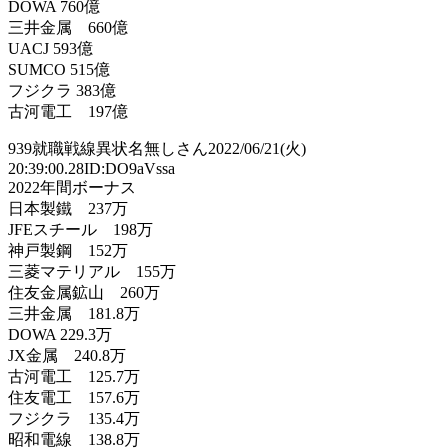
DOWA 760億
三井金属 660億
UACJ 593億
SUMCO 515億
フジクラ 383億
古河電工 197億
939就職戦線異状名無しさん2022/06/21(火)
20:39:00.28ID:DO9aVssa
2022年間ボーナス
日本製鐵 237万
JFEスチール 198万
神戸製鋼 152万
三菱マテリアル 155万
住友金属鉱山 260万
三井金属 181.8万
DOWA 229.3万
JX金属 240.8万
古河電工 125.7万
住友電工 157.6万
フジクラ 135.4万
昭和電線 138.8万