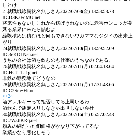
しとけ
21
就職戦線異状名無しさん
2022/07/08(金) 13:53:58.78
ID:D3KaFqMU.net
将来性もないしこれから逃げきれないのに老害ポンコツが蔓
延る業界に来たら詰むよ
経験積めば積むほど何もできないワガママなジジイの出来上
がり
24
就職戦線異状名無しさん
2022/07/10(日) 13:59:52.69
ID:3eKD1Nsn.net
うちの会社は酒を飲むのも仕事のうちなのである。
26
就職戦線異状名無しさん
2022/07/11(月) 02:04:18.64
ID:HCJTLa1g.net
非鉄の勤務地てどうなの
28
就職戦線異状名無しさん
2022/07/11(月) 17:31:48.66
ID:C2Sra+Hf.net
>>24
酒アレルギーって拒否してる上司いるわ
酒飲んで胡麻スリしなきゃ出世しない会社
30
就職戦線異状名無しさん
2022/07/16(土) 05:57:02.43
ID:7WaJtKRq.net
頼みの綱だった銅価格がかなり下がってるな
業績かなり悪化しそう