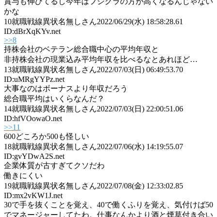
賞与も伸びてるし今年はフジクラの方が高くなるんじゃない
かな
10
就職戦線異状名無しさん
2022/06/29(水) 18:58:28.61
ID:dBrXqKYv.net
>>8
持株会社のベテラン総合職中心の平均年収と
非持株会社の現業込み平均年収を比べるなとあれほど…
13
就職戦線異状名無しさん
2022/07/03(日) 06:49:53.70
ID:uMRgYYPz.net
大事なのはボーナスより年収だろう
総合職平均はいくらなんだ？
14
就職戦線異状名無しさん
2022/07/03(日) 22:00:51.06
ID:hfVOowaO.net
>>11
600どころか500も怪しい
18
就職戦線異状名無しさん
2022/07/06(水) 14:19:55.07
ID:gvYDwA2S.net
企業体質が古すぎてクソだわ
働きにくい
19
就職戦線異状名無しさん
2022/07/08(金) 12:33:02.85
ID:mx2vKW1J.net
30で手を抜くことを覚え、40で働くふりを覚え、気付けば50
でマネージャーしてたわ。仕事なんかより酒と煙草付き合い