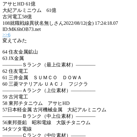
アサヒHD 61億
大紀アルミニウム 61億
古河電工58億
108
就職戦線異状名無しさん
2022/08/12(金) 17:24:18.07
ID:MK6hOB73.net
>>6
変えてみた
64 住友金属鉱山
63 JX金属
――――Ｓランク（最上位素材）――――
62 住友電工
61 三井金属 ＳＵＭＣＯ ＤＯＷＡ
60 三菱マテリアル ＵＡＣＪ フジクラ
――――Ａランク（上位素材）―――――
59 古河電工
58 東邦チタニウム アサヒHD
57日本軽金属 古河機械金属 大紀アルミニウム
――――Ｂランク（中上位素材）――――
56東邦亜鉛 昭和電線 大阪チタニウム
54タツタ電線
――――Ｃランク（中位素材）―――