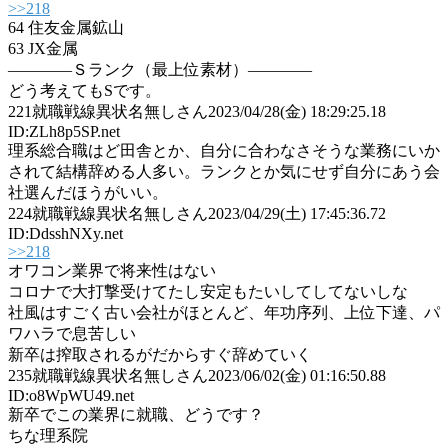
>>218
64 住友金属鉱山
63 JX金属
――――Ｓランク（最上位素材）――――
どう考えてもSです。
221
就職戦線異状名無しさん
2023/04/28(金) 18:29:25.18
ID:ZLh8p5SP.net
理系総合職はど田舎とか、自分に合わなさそうな業務にいか
されて結構辞める人多い。ランクとか気にせず自分にあう会
社選んだほうがいい。
224
就職戦線異状名無しさん
2023/04/29(土) 17:45:36.72
ID:DdsshNXy.net
>>218
オワコン業界で将来性はない
コロナで大打撃受けてたし安定もたいしてしてないしな
社風はすごく古い会社がほとんど、年功序列、上位下達、パ
ワハラで息苦しい
新卒は搾取されるがだからすぐ辞めていく
235
就職戦線異状名無しさん
2023/06/02(金) 01:16:50.88
ID:o8WpWU49.net
新卒でこの業界に就職、どうです？
ちな理系院