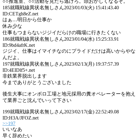
○○推進室、○○活動を見たら逃げろ。頭おかしくなるぞ。
185
就職戦線異状名無しさん
2023/01/03(火) 15:41:43.40
ID:CETgh8eZ.net
はぁ…明日から仕事か
休み少な
仕事もつまらないジジイだらけの職場に行きたくない
186
就職戦線異状名無しさん
2023/01/04(水) 15:25:33.91
ID:9bd4afrK.net
ジジイ、仕事はイマイチなのにプライドだけは高いからやな
んだよ。
197
就職戦線異状名無しさん
2023/02/13(月) 19:37:57.39
ID:4EIDlf5+.net
非鉄業界脱出します
今までありがとうございました
後生大事にオンボロ工場と地元採用の糞オペレーターを抱え
て業界ごと沈んでいって下さい
199
就職戦線異状名無しさん
2023/02/17(金) 22:52:49.08
ID:H3A/JFOZ.net
>>197
いいなあ
早く辞めたい