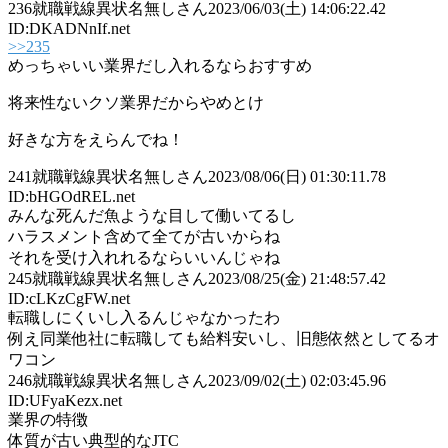
236
就職戦線異状名無しさん
2023/06/03(土) 14:06:22.42
ID:DKADNnIf.net
>>235
めっちゃいい業界だし入れるならおすすめ
将来性ないクソ業界だからやめとけ
好きな方をえらんでね！
241
就職戦線異状名無しさん
2023/08/06(日) 01:30:11.78
ID:bHGOdREL.net
みんな死んだ魚ような目して働いてるし
ハラスメント含めて全てが古いからね
それを受け入れれるならいいんじゃね
245
就職戦線異状名無しさん
2023/08/25(金) 21:48:57.42
ID:cLKzCgFW.net
転職しにくいし入るんじゃなかったわ
例え同業他社に転職しても給料安いし、旧態依然としてるオ
ワコン
246
就職戦線異状名無しさん
2023/09/02(土) 02:03:45.96
ID:UFyaKezx.net
業界の特徴
体質が古い典型的なJTC