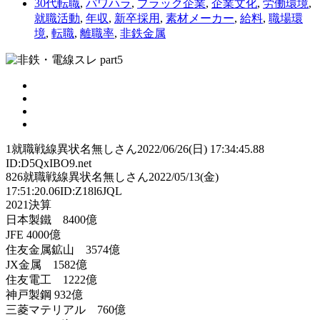
30代転職
,
パワハラ
,
ブラック企業
,
企業文化
,
労働環境
,
就職活動
,
年収
,
新卒採用
,
素材メーカー
,
給料
,
職場環
境
,
転職
,
離職率
,
非鉄金属
1
就職戦線異状名無しさん
2022/06/26(日) 17:34:45.88
ID:D5QxIBO9.net
826就職戦線異状名無しさん2022/05/13(金)
17:51:20.06ID:Z18l6JQL
2021決算
日本製鐵 8400億
JFE 4000億
住友金属鉱山 3574億
JX金属 1582億
住友電工 1222億
神戸製鋼 932億
三菱マテリアル 760億