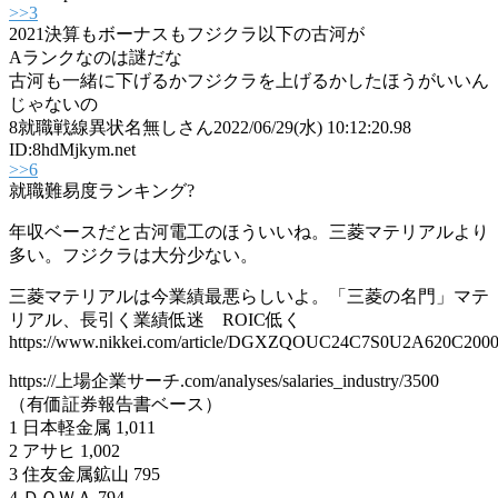
>>3
2021決算もボーナスもフジクラ以下の古河が
Aランクなのは謎だな
古河も一緒に下げるかフジクラを上げるかしたほうがいいん
じゃないの
8
就職戦線異状名無しさん
2022/06/29(水) 10:12:20.98
ID:8hdMjkym.net
>>6
就職難易度ランキング?
年収ベースだと古河電工のほういいね。三菱マテリアルより
多い。フジクラは大分少ない。
三菱マテリアルは今業績最悪らしいよ。「三菱の名門」マテ
リアル、長引く業績低迷 ROIC低く
https://www.nikkei.com/article/DGXZQOUC24C7S0U2A620C2000
https://上場企業サーチ.com/analyses/salaries_industry/3500
（有価証券報告書ベース）
1 日本軽金属 1,011
2 アサヒ 1,002
3 住友金属鉱山 795
4 ＤＯＷＡ 794