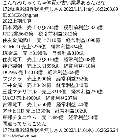
こんなめちゃくちゃ体質が古い業界あるんだな…
172
就職戦線異状名無しさん
2022/11/11(金) 16:32:03.89
ID:63CZoQng.net
2022上期決算
日本製鉄 売上3兆8744億 税引前利益5325億
JFE 2兆5643億 税引前利益1812億
住友金属鉱山 売上7110億 経常利益1690億
SUMCO 売上3236億 経常利益834億
JX金属 売上8198億 営業利益810億
住友電工 売上1兆8910億 経常利益608億
神戸製鋼 売上1兆1696億 経常利益418億
DOWA 売上4018億 経常利益369億
フジクラ 売上3990億 経常利益352億
三井金属 売上3424億 経常利益340億
三菱マテリアル 売上8319億 経常利益230億
UACJ 売上4900億 経常利益207億
古河電工 売上5250億 経常利益140億
アサヒHD 売上1330億 経常利益102億
東邦チタニウム 売上389億 経常利益58億
間違ってたらごめん
177
就職戦線異状名無しさん
2022/11/16(水) 16:26:26.24
ID:+Mcfwjkh.net