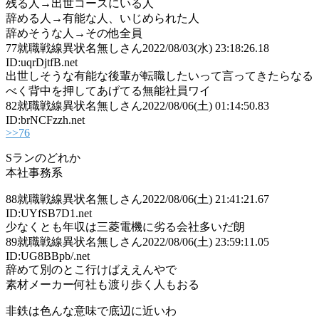
残る人→出世コースにいる人
辞める人→有能な人、いじめられた人
辞めそうな人→その他全員
77
就職戦線異状名無しさん
2022/08/03(水) 23:18:26.18
ID:uqrDjtfB.net
出世しそうな有能な後輩が転職したいって言ってきたらなる
べく背中を押してあげてる無能社員ワイ
82
就職戦線異状名無しさん
2022/08/06(土) 01:14:50.83
ID:brNCFzzh.net
>>76
Sランのどれか
本社事務系
88
就職戦線異状名無しさん
2022/08/06(土) 21:41:21.67
ID:UYfSB7D1.net
少なくとも年収は三菱電機に劣る会社多いだ朗
89
就職戦線異状名無しさん
2022/08/06(土) 23:59:11.05
ID:UG8BBpb/.net
辞めて別のとこ行けばええんやで
素材メーカー何社も渡り歩く人もおる
非鉄は色んな意味で底辺に近いわ