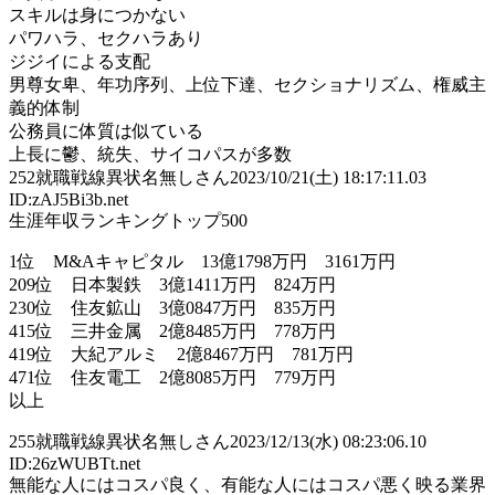
スキルは身につかない
パワハラ、セクハラあり
ジジイによる支配
男尊女卑、年功序列、上位下達、セクショナリズム、権威主
義的体制
公務員に体質は似ている
上長に鬱、統失、サイコパスが多数
252
就職戦線異状名無しさん
2023/10/21(土) 18:17:11.03
ID:zAJ5Bi3b.net
生涯年収ランキングトップ500
1位 M&Aキャピタル 13億1798万円 3161万円
209位 日本製鉄 3億1411万円 824万円
230位 住友鉱山 3億0847万円 835万円
415位 三井金属 2億8485万円 778万円
419位 大紀アルミ 2億8467万円 781万円
471位 住友電工 2億8085万円 779万円
以上
255
就職戦線異状名無しさん
2023/12/13(水) 08:23:06.10
ID:26zWUBTt.net
無能な人にはコスパ良く、有能な人にはコスパ悪く映る業界