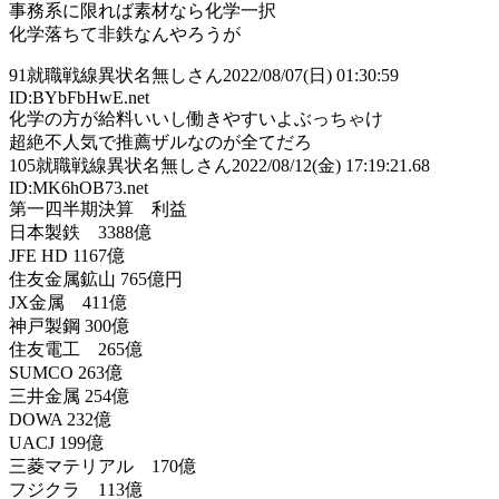
事務系に限れば素材なら化学一択
化学落ちて非鉄なんやろうが
91
就職戦線異状名無しさん
2022/08/07(日) 01:30:59
ID:BYbFbHwE.net
化学の方が給料いいし働きやすいよぶっちゃけ
超絶不人気で推薦ザルなのが全てだろ
105
就職戦線異状名無しさん
2022/08/12(金) 17:19:21.68
ID:MK6hOB73.net
第一四半期決算 利益
日本製鉄 3388億
JFE HD 1167億
住友金属鉱山 765億円
JX金属 411億
神戸製鋼 300億
住友電工 265億
SUMCO 263億
三井金属 254億
DOWA 232億
UACJ 199億
三菱マテリアル 170億
フジクラ 113億