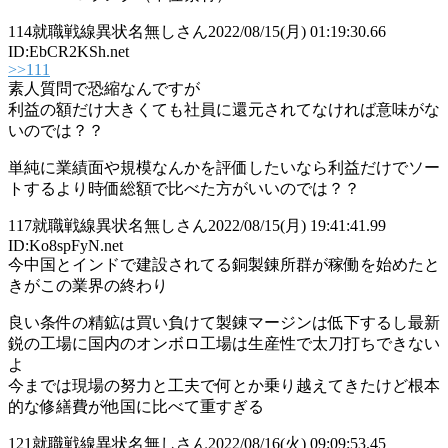
114
就職戦線異状名無しさん
2022/08/15(月) 01:19:30.66
ID:EbCR2KSh.net
>>111
素人質問で恐縮なんですが
利益の額だけ大きくても社員に還元されてなければ意味がな
いのでは？？
単純に業績面や規模なんかを評価したいなら利益だけでソー
トするより時価総額で比べた方がいいのでは？？
117
就職戦線異状名無しさん
2022/08/15(月) 19:41:41.99
ID:Ko8spFyN.net
今中国とインドで建設されてる銅製錬所群が稼働を始めたと
きがこの業界の終わり
良い条件の精鉱は買い負けて製錬マージンは低下するし最新
鋭の工場に国内のオンボロ工場は生産性で太刀打ちできない
よ
今までは現場の努力と工夫で何とか乗り越えてきたけど根本
的な修繕費が他国に比べて重すぎる
121
就職戦線異状名無しさん
2022/08/16(火) 09:09:53.45