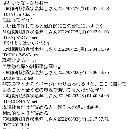
はわからないからねー
50
就職戦線異状名無しさん
2022/07/25(月) 02:05:29.58
ID:1Y62m+da.net
住山ってどう？
いい仕事探してると最終的にこの会社にいきつく
51
就職戦線異状名無しさん
2022/07/25(月) 09:47:01.03
ID:8XpSZCVc.net
多分Jよりはいいと思う
52
就職戦線異状名無しさん
2022/07/25(月) 12:34:36.79
ID:HrLnfWWA.net
職種によるとしか
若手総合職の離職率は高いよ
70
就職戦線異状名無しさん
2022/08/02(火) 19:06:52.35
ID:RP4frITZ.net
非鉄のマイナスイメージばかり言われるけど、ここに書いて
あることと全く逆の環境で働いてるんだがなぜ？
73
就職戦線異状名無しさん
2022/08/03(水) 01:40:54.96
ID:0CCR+S/M.net
現役社員だけど辞める人、残る人の違いは顕著。
利己的な人ほど辞める。
75
就職戦線異状名無しさん
2022/08/03(水) 12:17:57.71
ID:TN0L9b14.net