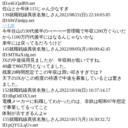
ID:e4GQaIR9.net
住山とか年休115じゃん少なすぎ
139
就職戦線異状名無しさん
2022/08/21(日) 22:16:03.85
ID:hWZimlpy.net
>>128
今年住山の30代後半のぺーぺー管理職で年収1200万ぐらいだ
から1100万円代後半にはなるんじゃないかな
来年には戻ってるだろうけど
145
就職戦線異状名無しさん
2022/09/05(月) 00:00:42.45
ID:MTRaXzlg.net
JXの中途採用見ましたが、年収例が低いですね。
40歳で860万円となってました。
残業20時間想定でこの年収は買い叩きすぎでは？
天下のJXがこの程度の待遇で中途を募集しているとは驚き
ました。
152
就職戦線異状名無しさん
2022/10/16(日) 16:37:14.17
ID:iBgOdOX3.net
電機メーカーに転職してわかったのは、非鉄は昭和97年想定
で事業してるってこと
体制が古すぎるんよw
155
就職戦線異状名無しさん
2022/10/17(月) 16:30:32.72
ID:pQYGLqUv.net