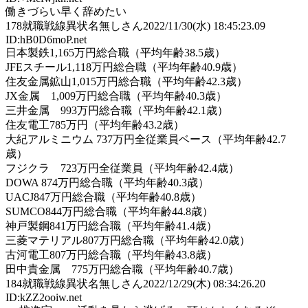
働きづらい早く辞めたい
178
就職戦線異状名無しさん
2022/11/30(水) 18:45:23.09
ID:hB0D6moP.net
日本製鉄1,165万円総合職（平均年齢38.5歳）
JFEスチール1,118万円総合職（平均年齢40.9歳）
住友金属鉱山1,015万円総合職（平均年齢42.3歳）
JX金属 1,009万円総合職（平均年齢40.3歳）
三井金属 993万円総合職（平均年齢42.1歳）
住友電工785万円（平均年齢43.2歳）
大紀アルミニウム 737万円全従業員ベース（平均年齢42.7
歳）
フジクラ 723万円全従業員（平均年齢42.4歳）
DOWA 874万円総合職（平均年齢40.3歳）
UACJ847万円総合職（平均年齢40.8歳）
SUMCO844万円総合職（平均年齢44.8歳）
神戸製鋼841万円総合職（平均年齢41.4歳）
三菱マテリアル807万円総合職（平均年齢42.0歳）
古河電工807万円総合職（平均年齢43.8歳）
田中貴金属 775万円総合職（平均年齢40.7歳）
184
就職戦線異状名無しさん
2022/12/29(木) 08:34:26.20
ID:kZZ2ooiw.net