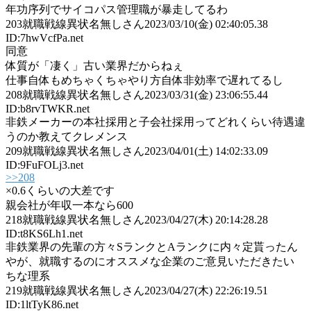
年功序列でサイコパス管理職が暴走してるわ
203
就職戦線異状名無しさん
2023/03/10(金) 02:40:05.38
ID:7hwVcfPa.net
同意
体質が「凄く」古い業界だからねぇ
仕事自体もめちゃくちゃやり方自体非効率で遅れてるし
208
就職戦線異状名無しさん
2023/03/31(金) 23:06:55.44
ID:b8rvTWKR.net
非鉄メーカーの本社採用と子会社採用ってどれくらい待遇違
うのか教えてクレメンス
209
就職戦線異状名無しさん
2023/04/01(土) 14:02:33.09
ID:9FuFOLj3.net
>>208
×0.6くらいの大差です
親会社が年収一本なら600
218
就職戦線異状名無しさん
2023/04/27(木) 20:14:28.28
ID:t8KS6Lh1.net
非鉄業界の先輩の方々SランクとAランクに内々定貰ったん
やが、就職するのにオススメな企業のご意見いただきたい
ちな理系
219
就職戦線異状名無しさん
2023/04/27(木) 22:26:19.51
ID:1ltTyK86.net