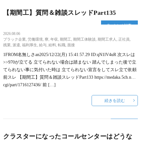
【期間工】質問＆雑談スレッドPart135
まとめ記事
2026.08.06
ブラック企業
,
労働環境
,
寮
,
年収
,
期間工
,
期間工体験談
,
期間工求人
,
正社員
,
残業
,
派遣
,
福利厚生
,
給与
,
給料
,
転職
,
面接
1FROM名無しさan2025/12/22(月) 15:41:57.29 ID:qN1lV4uR 次スレは
>>970が立てる 立てられない場合は踏まない 踏んでしまった後で立
てられない事に気付いた時は 立てられない宣言をしてスレ立て依頼
前スレ 【期間工】質問＆雑談スレッドPart133 https://medaka.5ch.n…
cgi/part/1716127436/ 前 […]
続きを読む
クラスターになったコールセンターはどうな