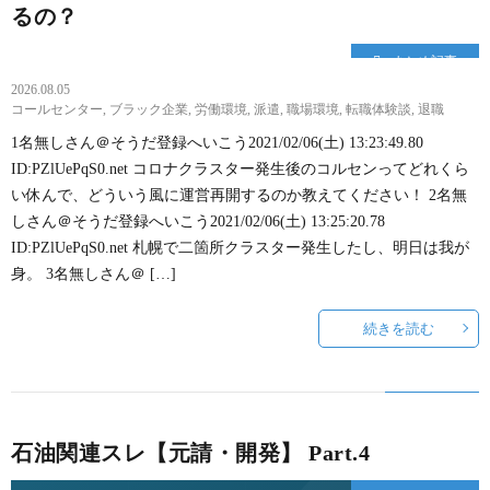
るの？
まとめ記事
2026.08.05
コールセンター
,
ブラック企業
,
労働環境
,
派遣
,
職場環境
,
転職体験談
,
退職
1名無しさん＠そうだ登録へいこう2021/02/06(土) 13:23:49.80
ID:PZlUePqS0.net コロナクラスター発生後のコルセンってどれくら
い休んで、どういう風に運営再開するのか教えてください！ 2名無
しさん＠そうだ登録へいこう2021/02/06(土) 13:25:20.78
ID:PZlUePqS0.net 札幌で二箇所クラスター発生したし、明日は我が
身。 3名無しさん＠ […]
続きを読む
石油関連スレ【元請・開発】 Part.4