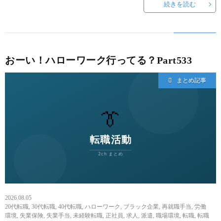
続きを読む
おーい！ハローワーク行ってる？Part533
まとめ記事
2026.08.05
20代転職
,
30代転職
,
40代転職
,
ハローワーク
,
ブラック企業
,
再就職手当
,
労働
環境
,
失業保険
,
失業手当
,
未経験転職
,
正社員
,
求人
,
派遣
,
職場環境
,
転職
,
転職