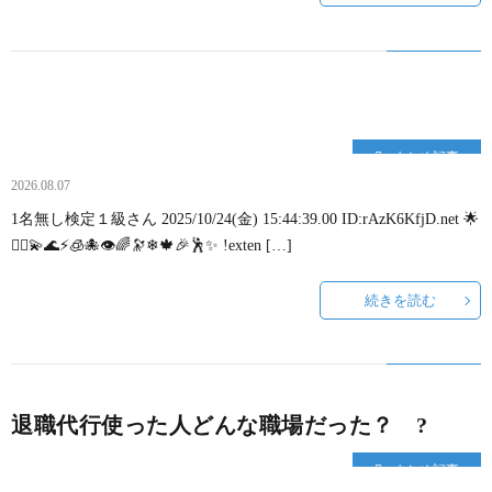
~
ウ
事
悩
転
み
職
相
まとめ記事
2026.08.07
の
談
1名無し検定１級さん 2025/10/24(金) 15:44:39.00 ID:rAzK6KfjD.net 🌟
🧜‍♀💫🌊⚡🧊🐙👁🌈🔭❄🍁🎉🕺✨ !exten […]
流
フ
続きを読む
れ
ォ
~
ー
退職代行使った人どんな職場だった？ ?
ム
まとめ記事