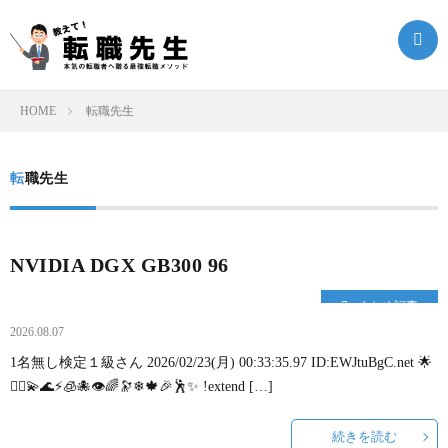
HOME
転職先生
転
転職先生
職
転
ク
職
ま
NVIDIA DGX GB300 96
まとめ記事
エ
ノ
と
転
2026.08.07
1名無し検定１級さん 2026/02/23(月) 00:33:35.97 ID:EWJtuBgC.net 🌟
ス
ウ
め
職
🧜‍♀💫🌊⚡🧊🐙👁🌈🔭❄🍁🎉🕺✨ !extend […]
ト
ハ
記
お
続きを読む