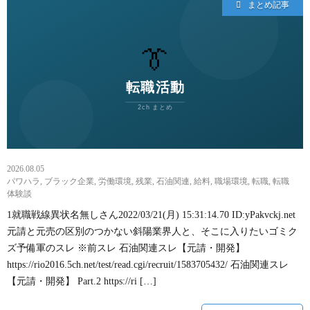
まとめ記事
2026.08.05
パワハラ
,
ブラック企業
,
労働環境
,
残業
,
石油関連
,
給料
,
職場環境
,
転職
,
転職
体験談
1就職戦線異状名無しさん2022/03/21(月) 15:31:14.70 ID:yPakvckj.net
元請と元売の区別のつかない斜陽業界人と、そこに入りたいゴミク
ズ予備軍のスレ ※前スレ 石油関連スレ【元請・開発】
https://rio2016.5ch.net/test/read.cgi/recruit/1583705432/ 石油関連スレ
【元請・開発】 Part.2 https://ri […]