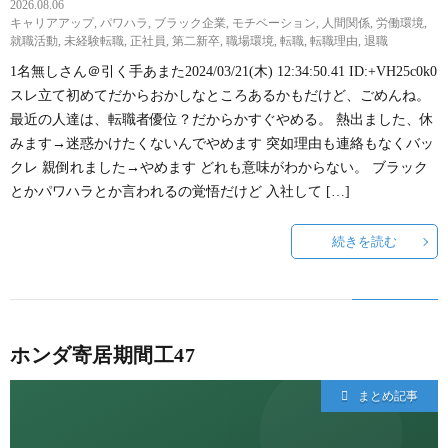
2026.08.06
キャリアアップ
,
パワハラ
,
ブラック企業
,
モチベーション
,
人間関係
,
労働環境
,
就職活動
,
未経験転職
,
正社員
,
第二新卒
,
職場環境
,
転職
,
転職理由
,
退職
1名無しさん＠引く手あまた2024/03/21(木) 12:34:50.41 ID:+VH25c0k0
スレ立て初めてだからおかしなところあるかもだけど、ごめんね。
最近の人達は、転職者優位？だからかすぐやめる。 熱出ました、休
みます→迷惑かけたくないんでやめます 突如理由も連絡もなくバッ
クレ 親倒れました→やめます どれも意味がわからない。 ブラック
とかパワハラとか言われるの覚悟だけど 入社して […]
続きを読む
ホンダ寄居期間工47
まとめ記事