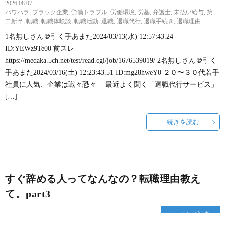
2026.08.07
パワハラ
,
ブラック企業
,
労働トラブル
,
労働環境
,
労基
,
弁護士
,
未払い給与
,
第
二新卒
,
転職
,
転職体験談
,
転職活動
,
退職
,
退職代行
,
退職手続き
,
退職理由
1名無しさん＠引く手あまた2024/03/13(水) 12:57:43.24
ID:YEWz9Te00 前スレ
https://medaka.5ch.net/test/read.cgi/job/1676539019/ 2名無しさん＠引く
手あまた2024/03/16(土) 12:23:43.51 ID:mg28hweY0 ２０〜３０代若手
社員に人気、企業は戦々恐々 最近よく聞く「退職代行サービス」
[…]
続きを読む
すぐ辞める人ってなんなの？転職理由教え
て。part3
まとめ記事