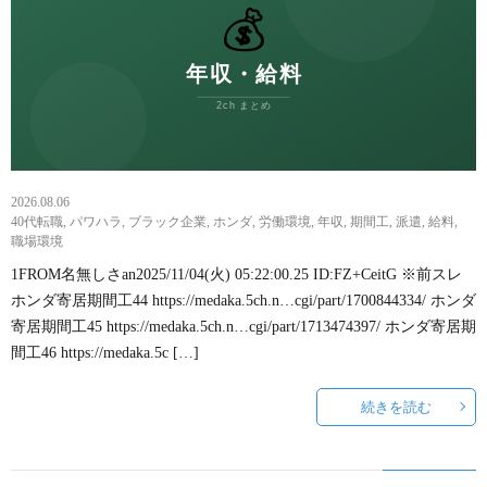
2026.08.06
40代転職
,
パワハラ
,
ブラック企業
,
ホンダ
,
労働環境
,
年収
,
期間工
,
派遣
,
給料
,
職場環境
1FROM名無しさan2025/11/04(火) 05:22:00.25 ID:FZ+CeitG ※前スレ
ホンダ寄居期間工44 https://medaka.5ch.n…cgi/part/1700844334/ ホンダ
寄居期間工45 https://medaka.5ch.n…cgi/part/1713474397/ ホンダ寄居期
間工46 https://medaka.5c […]
続きを読む