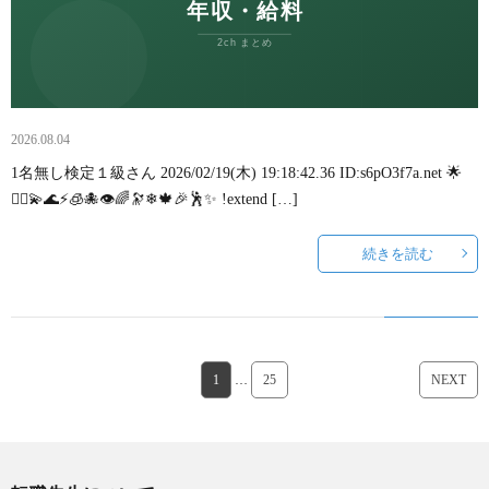
2026.08.04
1名無し検定１級さん 2026/02/19(木) 19:18:42.36 ID:s6pO3f7a.net 🌟
🧜‍♀💫🌊⚡🧊🐙👁🌈🔭❄🍁🎉🕺✨ !extend […]
続きを読む
1
…
25
NEXT