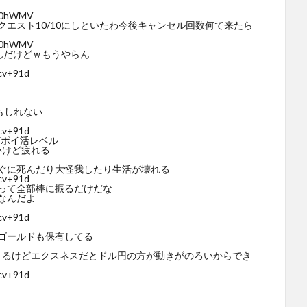
ip0hWMV
エスト10/10にしといたわ今後キャンセル回数何て来たら
ip0hWMV
たんだけどｗもうやらん
mcv+91d
もしれない
mcv+91d
どポイ活レベル
いけど疲れる
ぐに死んだり大怪我したり生活が壊れる
mcv+91d
って全部棒に振るだけだな
なんだよ
mcv+91d
ゴールドも保有してる
きるけどエクスネスだとドル円の方が動きがのろいからでき
mcv+91d