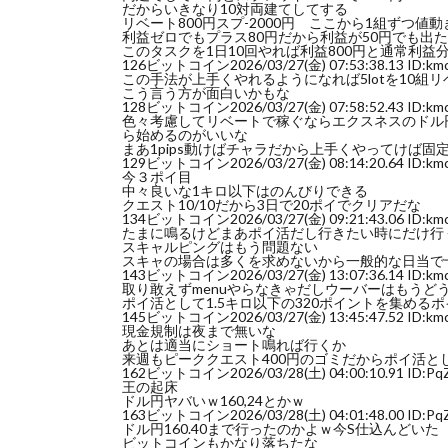
だからいきなり10対両建てしてする
リベート800円スプ-2000円 ここから1組ずつ値
利益ゼロでもプラス80円だから利益が50円でも出
このタスクを1日10回やれば利益800円と通常利益
126
ビットコイン
2026/03/27(金) 07:53:38.13 ID:k
この手法が上手くやれるようになれば5lotを10組リ
こう言う方が面白いかもな
128
ビットコイン
2026/03/27(金) 07:58:52.43 ID:k
色々考慮してリベートで稼ぐならエクスネスのドル円でい
ら始めるのがいいな
まあ1pips動けばチャラだから上手くやってけば固
129
ビットコイン
2026/03/27(金) 08:14:20.64 ID:k
今３ポイ目
中々良いな1キロ以下はのんびりできる
クエスト10/10だから3日で20ポイでクリアだな
134
ビットコイン
2026/03/27(金) 09:21:43.06 ID:k
たまに鳴るけどまあポイ活だし行きたい時にだけ行
スキャルピングはもう問題ない
スキャの場合は多くを求めないから一般的な日当で
143
ビットコイン
2026/03/27(金) 13:07:36.14 ID:k
取り敢えずmenuやらなきゃだしウーバーはもうど
ポイ活として1.5キロ以下の320ポイントを集める
145
ビットコイン
2026/03/27(金) 13:45:47.52 ID:k
現金規制は夜まで無いな
あとは適当にショート鳴れば行くか
来週もピーククエスト400円のゴミだからポイ活と
162
ビットコイン
2026/03/28(土) 04:00:10.91 ID:P
王の起床
ドル円ヤバいｗ160,24とかｗ
163
ビットコイン
2026/03/28(土) 04:01:48.00 ID:P
ドル円160.40まで行ったのかよｗ今S仕込んどいた
ビットコインもかなり落ちたな