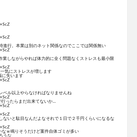
x+ScZ
x+ScZ
時進行。本業は別のネット関係なのでここでは関係無い
x+ScZ
の作業しながらやれば体力的に全く問題なくストレスも最小限
x+ScZ
と一気にストレスが増します
幅に失います
x+ScZ
レベル以上やらなければなりませんね
x+ScZ
で行ったらまだ出来てないか…
x+ScZ
x+ScZ
しないと駄目なんだよなそれで１日で２千円くらいになるな
x+ScZ
いなｗ鳴りそうだけど案件自体ゴミが多い
ろうな