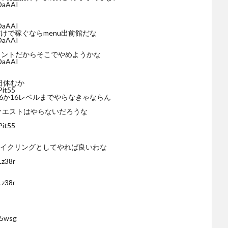
vDaAAI
vDaAAI
けで稼ぐならmenu出前館だな
vDaAAI
ポイントだからそこでやめようかな
vDaAAI
日休むか
Pit55
6か16レベルまでやらなきゃならん
クエストはやらないだろうな
Pit55
サイクリングとしてやれば良いわな
Lz38r
Lz38r
75wsg