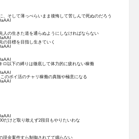
に、そして薄っぺらいまま後悔して苦しんで死ぬのだろう
vDaAAI
先人の生きた道を通らぬようにしなければならない
vDaAAI
先の目標を目指し生きていく
vDaAAI
vDaAAI
5キロ以下の縛りは徹底して体力的に疲れない稼働
vDaAAI
らこのポイ活のチャリ稼働の真髄や極意になる
vDaAAI
vDaAAI
000だけど取り敢えず2段目もやりたいわな
の現金案件すら制御されてて鳴らない