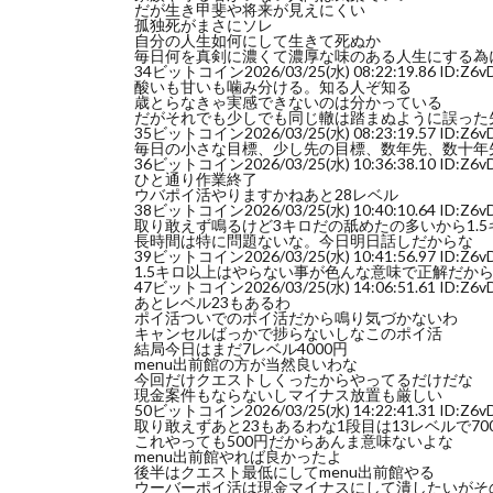
だが生き甲斐や将来が見えにくい
孤独死がまさにソレ
自分の人生如何にして生きて死ぬか
毎日何を真剣に濃くて濃厚な味のある人生にする為
34
ビットコイン
2026/03/25(水) 08:22:19.86 ID:Z6
酸いも甘いも噛み分ける。知る人ぞ知る
歳とらなきゃ実感できないのは分かっている
だがそれでも少しでも同じ轍は踏まぬように誤った
35
ビットコイン
2026/03/25(水) 08:23:19.57 ID:Z6
毎日の小さな目標、少し先の目標、数年先、数十年
36
ビットコイン
2026/03/25(水) 10:36:38.10 ID:Z6
ひと通り作業終了
ウバポイ活やりますかねあと28レベル
38
ビットコイン
2026/03/25(水) 10:40:10.64 ID:Z6
取り敢えず鳴るけど3キロだの舐めたの多いから1.
長時間は特に問題ないな。今日明日話しだからな
39
ビットコイン
2026/03/25(水) 10:41:56.97 ID:Z6
1.5キロ以上はやらない事が色んな意味で正解だか
47
ビットコイン
2026/03/25(水) 14:06:51.61 ID:Z6
あとレベル23もあるわ
ポイ活ついでのポイ活だから鳴り気づかないわ
キャンセルばっかで捗らないしなこのポイ活
結局今日はまだ7レベル4000円
menu出前館の方が当然良いわな
今回だけクエストしくったからやってるだけだな
現金案件もならないしマイナス放置も厳しい
50
ビットコイン
2026/03/25(水) 14:22:41.31 ID:Z6
取り敢えずあと23もあるわな1段目は13レベルで7
これやっても500円だからあんま意味ないよな
menu出前館やれば良かったよ
後半はクエスト最低にしてmenu出前館やる
ウーバーポイ活は現金マイナスにして潰したいがそ