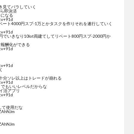
動き見てバラしていく
たら即決済
分になる
mcv+91d
ベート4000円スプ-1万とかタスクを作りそれを遂行していく
mcv+91d
きなり10lot両建てしてリベート800円スプ-2000円か
定報酬化ができる
mcv+91d
mcv+91d
く
十分ソレ以上はトレードが崩れる
mcv+91d
うでもいいレベルだからな
ポイ活アプリ
mcv+91d
して使用だな
qZAhNJm
qZAhNJm