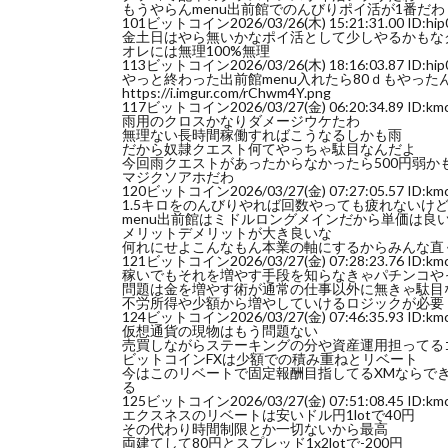
もうやらんmenu出前館でのんびりポイ活が1番だわ
101
ビットコイン
2026/03/26(木) 15:21:31.00 ID:h
金土日はやら無いかなポイ活として少しやるかもなク
オレには無理100%無理
113
ビットコイン
2026/03/26(木) 18:16:03.87 ID:h
やっと終わった出前館menu入れたら80ｄもやっ
https://i.imgur.com/rChwm4Y.png
117
ビットコイン
2026/03/27(金) 06:20:34.89 ID:k
雨用のクロスかなりダメージウケたわ
無理ない長時間稼働すればこうなるしかも雨
だから奴隷クエスト何てやっちゃ駄目なんだよ
今回雨クエストがあったからなかったら500円弱か
マジクソアホだわ
120
ビットコイン
2026/03/27(金) 07:27:05.57 ID:k
1.5キロをのんびりやれば回数やっても疲れないけ
menu出前館はミドルロングメインだから単価は良
メリットデメリットが大き良いな
何れにせよこんなもん本業の軸にするからみんな直
121
ビットコイン
2026/03/27(金) 07:28:23.76 ID:k
稼いでもそれを増やす手段を知らなきゃパチンコや
問題は金を増やす術が通常の仕事以外に無きゃ駄目
不労所得や少額から増やしていけるロジックが必要
124
ビットコイン
2026/03/27(金) 07:46:35.93 ID:k
仮想通貨の現物はもう問題ない
売買しながらステーキングの分や資産運用担ってる
ビットコインFXは少額での積み重ねとリベート
今はこのリベートで固定報酬目指してるXMならで
る
125
ビットコイン
2026/03/27(金) 07:51:08.45 ID:k
エクスネスのリベートは安いドル円1lotで40円
その代わり時間制限とか一切ないから最高
両建てして80円とスプレッド1x2lotで-200円