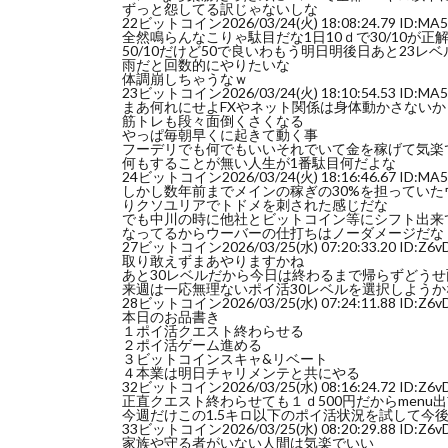
ずっと怨してる訳じゃないしな
22
ビットコイン
2026/03/24(火) 18:08:24.79 ID:MA
全然鳴らんなこりゃ駄目だな1日10ｄで30/10が
50/10だけど50で良いわもう明日明後日あと23
雨だと回数的にやりたいな
体調崩しちゃうなｗ
23
ビットコイン
2026/03/24(火) 18:10:54.53 ID:MA
まあ何れにせよFXやネット関係は身体動かさない
筋トレも段々面倒くさくなる
やっぱ毎朝早くに起きて動く事
フーデリでも何でもいいそれでいて金を稼げて気楽
何もすることが無い人生が1番駄目何だよな
24
ビットコイン
2026/03/24(火) 18:16:46.67 ID:MA
しかし数年前までメインの稼ぎの30%を担ってい
りクソユリアでトドメを刺された感じだな
でも中川の時に他社とビットコイン等にシフト出来
なってるからウーバーの仕打ちはノーダメージだな
27
ビットコイン
2026/03/25(水) 07:20:33.20 ID:Z6
取り敢えずまあやりますかね
あと30レベルだから今日は終わるまで帰らずどう
来週は一応無理ないポイ活30レベルを選択しようか
28
ビットコイン
2026/03/25(水) 07:24:11.88 ID:Z6
本日のお品書き
１ポイ活クエスト終わらせる
２ポイ活ゲーム進める
３ビットコインスキャ&リベート
４本業は明日チャリメンテと共にやる
32
ビットコイン
2026/03/25(水) 08:16:24.72 ID:Z6
正直クエスト終わらせても１ｄ500円だからmenu
今週だけこの1.5キロ以下のポイ活状況を試して今
33
ビットコイン
2026/03/25(水) 08:20:29.88 ID:Z6
家族や守る者がいない人間は気楽でいい