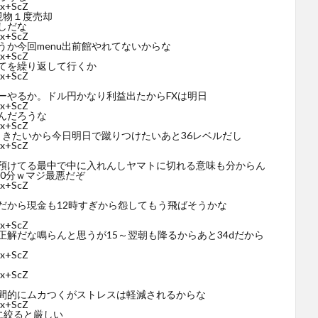
5x+ScZ
現物１度売却
しだな
5x+ScZ
か今回menu出前館やれてないからな
5x+ScZ
てを繰り返して行くか
5x+ScZ
ーやるか。ドル円かなり利益出たからFXは明日
5x+ScZ
んだろうな
5x+ScZ
ときたいから今日明日で蹴りつけたいあと36レベルだし
5x+ScZ
預けてる最中で中に入れんしヤマトに切れる意味も分からん
30分ｗマジ最悪だぞ
5x+ScZ
だから現金も12時すぎから怨してもう飛ばそうかな
5x+ScZ
解だな鳴らんと思うが15～翌朝も降るからあと34dだから
5x+ScZ
5x+ScZ
間的にムカつくがストレスは軽減されるからな
5x+ScZ
下に絞ると厳しい