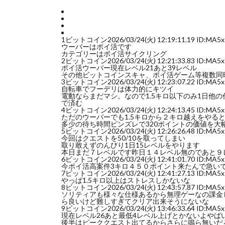
1
ビットコイン
2026/03/24(火) 12:19:11.19 ID:MA5
ウーバーはポイ活です
カテゴリーはポイ活サイクリング
2
ビットコイン
2026/03/24(火) 12:21:33.83 ID:MA5
ポイ活ウーバー現在レベル21あと39レベル
その他ビットコインスキャ、ポイ活ゲーム等複数同
3
ビットコイン
2026/03/24(火) 12:23:07.22 ID:MA5
自転車でフーデリは体力的にキツイ
電動ならまだマシ。なので1.5キロ以下のみ1日他
で済む
4
ビットコイン
2026/03/24(火) 12:24:13.45 ID:MA5
ただのウーバーでも1.5キロから２キロ越えをやる
多少の待ち時間ピンズレで320ポイントの価値を大
5
ビットコイン
2026/03/24(火) 12:26:26.48 ID:MA5
今回はクエストを50/10を取ってしまい
取り敢えずのんびり1日15レベルをやります
本日まだ７レベルです昨日１４レベル無のであと９
6
ビットコイン
2026/03/24(火) 12:41:01.70 ID:MA5
今ポイ活高案件3キロ４５０ポイント来たんで急い
7
ビットコイン
2026/03/24(火) 12:41:27.13 ID:MA5
やっぱ1.5キロ以上はストレスしかないな
8
ビットコイン
2026/03/24(火) 12:43:57.87 ID:MA5
ソリティアも様々な仕様あるから無理ゲーなの課金
ら良いけど難しすぎてクリア出来そうにないな
9
ビットコイン
2026/03/24(火) 13:46:33.64 ID:MA5
現在レベル26あと最低4レベル上げとかないよやば
後半はピーククエスト出てるからさらに鳴ら無いだ