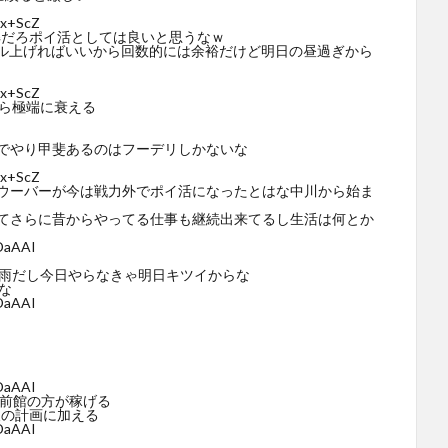
5x+ScZ
正解だろポイ活としては良いと思うなｗ
レベル上げればいいから回数的には余裕だけど明日の昼過ぎから
5x+ScZ
から極端に衰える
でやり甲斐あるのはフーデリしかないな
5x+ScZ
たウーバーが今は戦力外でポイ活になったとはな中川から始ま
てさらに昔からやってる仕事も継続出来てるし生活は何とか
vDaAAI
せ雨だし今日やらなきゃ明日キツイからな
な
vDaAAI
vDaAAI
出前館の方が稼げる
後の計画に加える
vDaAAI