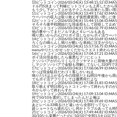
10
ビットコイン
2026/03/24(火) 13:48:15.52 ID:MA
ドル円S決まって利確ビットコインも上昇したから
もう少し下がって上がるテクニカル出来たら買い増
11
ビットコイン
2026/03/24(火) 13:49:17.62 ID:MA
ウーバーの収入は取り敢えず仮想通貨買い増しに使う
12
ビットコイン
2026/03/24(火) 15:44:15.06 ID:MA
そろそろ後半戦開始だな現金怨もして回収して止め
13
ビットコイン
2026/03/24(火) 15:46:02.79 ID:MA
他の事やってまだノルマあと６レベルもある
鳴り悪いからのんびりポイ活しながらポイ活ウーバ
14
ビットコイン
2026/03/24(火) 15:56:50.69 ID:MA
ろくなの鳴らんし鳴りが酷いな単純に注文が少ない
15
ビットコイン
2026/03/24(火) 15:57:56.75 ID:MA
menuやりたいがせっかくだからクエスト終わらせ
16
ビットコイン
2026/03/24(火) 17:04:37.21 ID:MA
ポイ活分現金怨したら最悪なクソにヒット
クソババアがのらりくらりクソヤマトに荷物大量の
しマジクソババアで金額も理解してないし320円で
17
ビットコイン
2026/03/24(火) 17:06:06.99 ID:MA
やっぱ現金駄目だわゴミ客しかいねえ
鳴りだけは上がるな今の現状だとね明日午後から雨
でもポイ活アプリとしては優秀何だよな
18
ビットコイン
2026/03/24(火) 17:08:31.83 ID:MA
取り敢えず明日雨ならトコトンやって終わらすのが正
今からやって終わらすか
19
ビットコイン
2026/03/24(火) 17:09:13.04 ID:MA
何で50/10を選択してしまったんだよ俺は
20
ビットコイン
2026/03/24(火) 17:48:39.69 ID:MA
あとレベル33鳴るけど遠いから全部行ってない
超ショートなら疲れないし何かトラブルあっても時
21
ビットコイン
2026/03/24(火) 17:49:44.82 ID:MA
30/10なら楽勝だったのに50/10で全部1.5キロ以