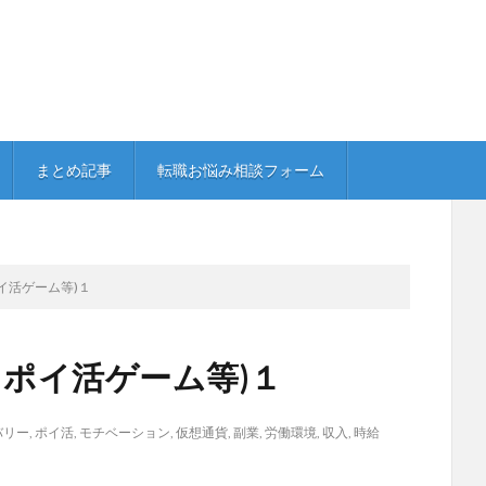
まとめ記事
転職お悩み相談フォーム
イ活ゲーム等)１
 ポイ活ゲーム等)１
バリー
,
ポイ活
,
モチベーション
,
仮想通貨
,
副業
,
労働環境
,
収入
,
時給