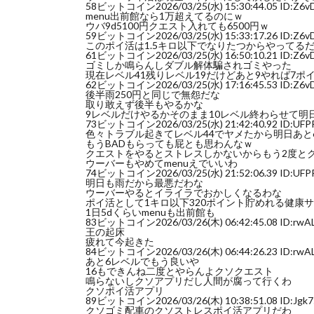
58
ビットコイン
2026/03/25(水) 15:30:44.05 ID:Z6
menu出前館なら1万超えてるのにｗ
ウバ9d5100円クエスト入れても6500円ｗ
59
ビットコイン
2026/03/25(水) 15:33:17.26 ID:Z6
このポイ活は1.5キロ以下でなりたつからやってるだ
61
ビットコイン
2026/03/25(水) 16:50:10.21 ID:Z6
ゴミしか鳴らんしダブル解体騙されゴミやった
現在レベル41残りレベル19だけどあと9やれば7
62
ビットコイン
2026/03/25(水) 17:16:45.53 ID:Z6
後半雨250円と同じで無怨だな
取り敢えず後半もやるかな
9レベルだけやるかそのまま10レベル終わらせて明
73
ビットコイン
2026/03/25(水) 21:42:40.92 ID:UFP
色々トラブル起きてレベル44でヤメたから明日あと
もうBADもらっても屁とも思わんなｗ
クエストをやるとストレスしかないからもう2度と
ウーバーもやめてmenuえでいいわ
74
ビットコイン
2026/03/25(水) 21:52:06.39 ID:UFP
明日も雨だから最悪だわな
ウーバーやるとイライラでおかしくなるわな
ポイ活として1キロ以下320ポイント貯めれる健康
1日5dくらいmenuも出前館も
83
ビットコイン
2026/03/26(木) 06:42:45.08 ID:rwA
王の起床
疲れて今起きた
84
ビットコイン
2026/03/26(木) 06:44:26.23 ID:rwA
あと6レベルでもう良いや
16もできんね二度とやらんよクソクエスト
鳴らないしクソアプリだし人間が腐って行くわ
クソポイ活アプリ
89
ビットコイン
2026/03/26(木) 10:38:51.08 ID:Jgk
クソゴミ配車のクソストレスポイ活アプリだわ