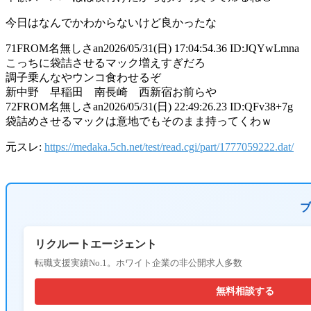
今日はなんでかわからないけど良かったな
71
FROM名無しさan
2026/05/31(日) 17:04:54.36 ID:JQYwLmna
こっちに袋詰させるマック増えすぎだろ
調子乗んなやウンコ食わせるぞ
新中野 早稲田 南長崎 西新宿お前らや
72
FROM名無しさan
2026/05/31(日) 22:49:26.23 ID:QFv38+7g
袋詰めさせるマックは意地でもそのまま持ってくわｗ
元スレ:
https://medaka.5ch.net/test/read.cgi/part/1777059222.dat/
ブ
リクルートエージェント
転職支援実績No.1。ホワイト企業の非公開求人多数
無料相談する