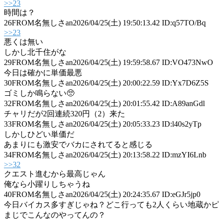
>>23
時間は？
26
FROM名無しさan
2026/04/25(土) 19:50:13.42 ID:q57TO/Bq
>>23
悪くは無い
しかし北千住がな
29
FROM名無しさan
2026/04/25(土) 19:59:58.67 ID:VO473NwO
今日は確かに単価最悪
30
FROM名無しさan
2026/04/25(土) 20:00:22.59 ID:Yx7D6Z5S
ゴミしか鳴らない🥺
32
FROM名無しさan
2026/04/25(土) 20:01:55.42 ID:A89anGdl
チャリだが2回連続320円（2）来た
33
FROM名無しさan
2026/04/25(土) 20:05:33.23 ID:l40s2yTp
しかしひどい単価だ
あまりにも激安でバカにされてると感じる
34
FROM名無しさan
2026/04/25(土) 20:13:58.22 ID:mzYI6Lnb
>>32
クエスト進むから最高じゃん
俺なら小躍りしちゃうね
40
FROM名無しさan
2026/04/25(土) 20:24:35.67 ID:eGJr5jp0
今日バイカス多すぎじゃね？どこ行っても2人くらい地蔵かピ
まじでこんなのやってんの？