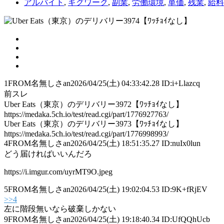
アルバイト
,
ギグワーク
,
副業
,
労働環境
,
単価
,
残業
,
給料
1
FROM名無しさan
2026/04/25(土) 04:33:42.28 ID:i+Llazcq
前スレ
Uber Eats（東京）のデリバリー3972【ﾜｯﾁｮｲなし】
https://medaka.5ch.io/test/read.cgi/part/1776927763/
Uber Eats（東京）のデリバリー3973【ﾜｯﾁｮｲなし】
https://medaka.5ch.io/test/read.cgi/part/1776998993/
4
FROM名無しさan
2026/04/25(土) 18:51:35.27 ID:nuIx0lun
どう届ければいいんだろ
https://i.imgur.com/uyrMT9O.jpeg
5
FROM名無しさan
2026/04/25(土) 19:02:04.53 ID:9K+fRjEV
>>4
左に階段無いなら破棄しかない
9
FROM名無しさan
2026/04/25(土) 19:18:40.34 ID:UfQQhUcb