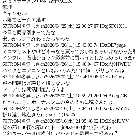
さっきラーメン10杯+餃子の注文
無理
キャンセル
お陰でピークエ逃す
57
FROM名無しさan
2026/04/25(土) 22:30:27.87 ID:gSF61X81
今日も商品溜まってたな
安いからクエ終わったらやめた
59
FROM名無しさan
2026/04/26(日) 15:43:03.74 ID:tDE7puge
ミニマリストやけど本来なら買っておかなきゃいけなかった
インフレ、石油ショック影響前に買おうとしたらめっちゃ金かか
60
FROM名無しさan
2026/04/26(日) 15:48:04.67 ID:qAj9HWDU
バイクとエアコンとPCはバカみたいに値上がりしてんね
67
FROM名無しさan
2026/05/02(土) 11:34:15.06 ID:/LJIzCmy
容器問題は冗談じゃ済まないな
フーデリは死活問題だろうよ
68
FROM名無しさan
2026/05/02(土) 18:59:21.20 ID:0At2qpCK
だからこそ、ボーナスクエの今のうちに稼ぐんだよ
69
FROM名無しさan
2026/05/16(土) 17:04:51.16 ID:ndc3WY2E
折り返し地点きた(´；ω；｀)15/30d
70
FROM名無しさan
2026/05/16(土) 21:35:48.02 ID:ZSqdIUVV
昼の部3h40夜の部3hでトータル20300まで行ったわ
半額スーパーほぼ横付けだからお寿司買って帰るね🥹