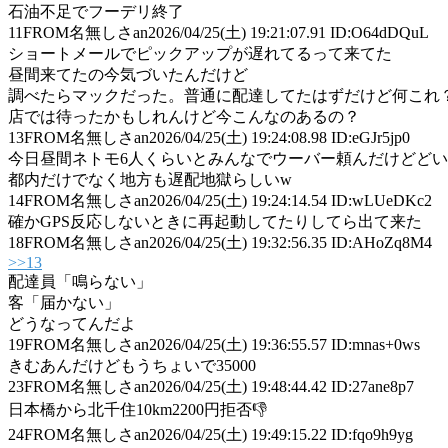
石油不足でフーデリ終了
11
FROM名無しさan
2026/04/25(土) 19:21:07.91 ID:O64dDQuL
ショートメールでピックアップが遅れてるって来てた
昼間来てたの今気づいたんだけど
調べたらマックだった。普通に配達してたはずだけど何これ
店では待ったかもしれんけど今こんなのあるの？
13
FROM名無しさan
2026/04/25(土) 19:24:08.98 ID:eGJr5jp0
今日昼間ネトモ6人くらいとみんなでウーバー頼んだけどど
都内だけでなく地方も遅配地獄らしいw
14
FROM名無しさan
2026/04/25(土) 19:24:14.54 ID:wLUeDKc2
確かGPS反応しないときに再起動してたりしてら出て来た
18
FROM名無しさan
2026/04/25(土) 19:32:56.35 ID:AHoZq8M4
>>13
配達員「鳴らない」
客「届かない」
どうなってんだよ
19
FROM名無しさan
2026/04/25(土) 19:36:55.57 ID:mnas+0ws
きむあんだけどもうちょいで35000
23
FROM名無しさan
2026/04/25(土) 19:48:44.42 ID:27ane8p7
日本橋から北千住10km2200円拒否👎
24
FROM名無しさan
2026/04/25(土) 19:49:15.22 ID:fqo9h9yg