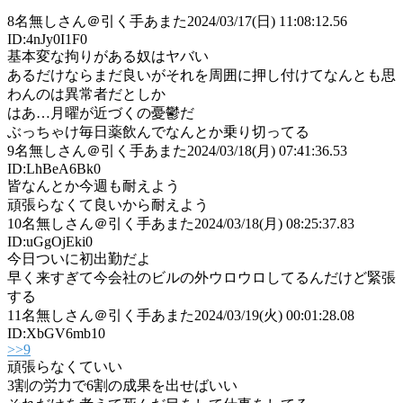
8
名無しさん＠引く手あまた
2024/03/17(日) 11:08:12.56
ID:4nJy0I1F0
基本変な拘りがある奴はヤバい
あるだけならまだ良いがそれを周囲に押し付けてなんとも思
わんのは異常者だとしか
はあ…月曜が近づくの憂鬱だ
ぶっちゃけ毎日薬飲んでなんとか乗り切ってる
9
名無しさん＠引く手あまた
2024/03/18(月) 07:41:36.53
ID:LhBeA6Bk0
皆なんとか今週も耐えよう
頑張らなくて良いから耐えよう
10
名無しさん＠引く手あまた
2024/03/18(月) 08:25:37.83
ID:uGgOjEki0
今日ついに初出勤だよ
早く来すぎて今会社のビルの外ウロウロしてるんだけど緊張
する
11
名無しさん＠引く手あまた
2024/03/19(火) 00:01:28.08
ID:XbGV6mb10
>>9
頑張らなくていい
3割の労力で6割の成果を出せばいい