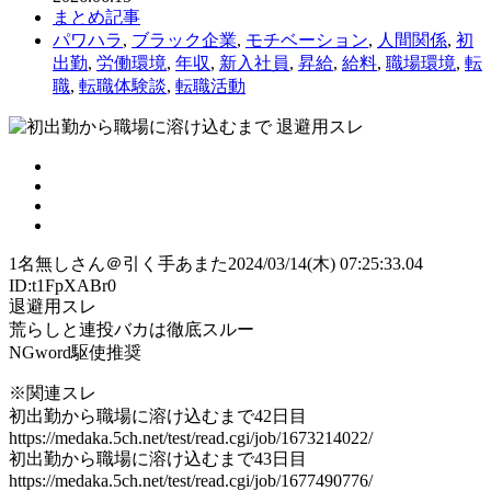
まとめ記事
パワハラ
,
ブラック企業
,
モチベーション
,
人間関係
,
初
出勤
,
労働環境
,
年収
,
新入社員
,
昇給
,
給料
,
職場環境
,
転
職
,
転職体験談
,
転職活動
1
名無しさん＠引く手あまた
2024/03/14(木) 07:25:33.04
ID:t1FpXABr0
退避用スレ
荒らしと連投バカは徹底スルー
NGword駆使推奨
※関連スレ
初出勤から職場に溶け込むまで42日目
https://medaka.5ch.net/test/read.cgi/job/1673214022/
初出勤から職場に溶け込むまで43日目
https://medaka.5ch.net/test/read.cgi/job/1677490776/