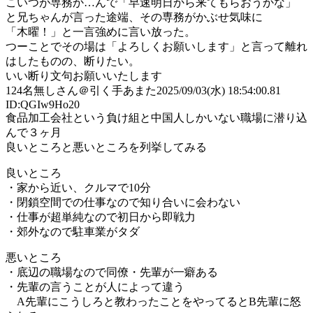
こいつが専務か…んで「早速明日から来てもらおうかな」
と兄ちゃんが言った途端、その専務がかぶせ気味に
「木曜！」と一言強めに言い放った。
つーことでその場は「よろしくお願いします」と言って離れ
はしたものの、断りたい。
いい断り文句お願いいたします
124
名無しさん＠引く手あまた
2025/09/03(水) 18:54:00.81
ID:QGIw9Ho20
食品加工会社という負け組と中国人しかいない職場に潜り込
んで３ヶ月
良いところと悪いところを列挙してみる
良いところ
・家から近い、クルマで10分
・閉鎖空間での仕事なので知り合いに会わない
・仕事が超単純なので初日から即戦力
・郊外なので駐車業がタダ
悪いところ
・底辺の職場なので同僚・先輩が一癖ある
・先輩の言うことが人によって違う
A先輩にこうしろと教わったことをやってるとB先輩に怒