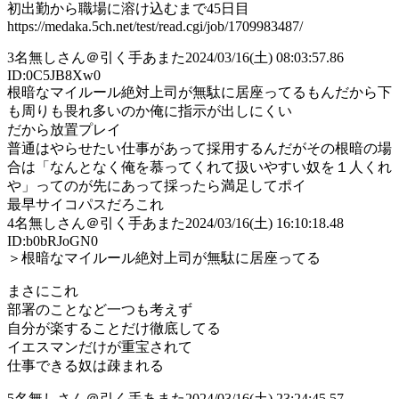
初出勤から職場に溶け込むまで45日目
https://medaka.5ch.net/test/read.cgi/job/1709983487/
3
名無しさん＠引く手あまた
2024/03/16(土) 08:03:57.86
ID:0C5JB8Xw0
根暗なマイルール絶対上司が無駄に居座ってるもんだから下
も周りも畏れ多いのか俺に指示が出しにくい
だから放置プレイ
普通はやらせたい仕事があって採用するんだがその根暗の場
合は「なんとなく俺を慕ってくれて扱いやすい奴を１人くれ
や」ってのが先にあって採ったら満足してポイ
最早サイコパスだろこれ
4
名無しさん＠引く手あまた
2024/03/16(土) 16:10:18.48
ID:b0bRJoGN0
＞根暗なマイルール絶対上司が無駄に居座ってる
まさにこれ
部署のことなど一つも考えず
自分が楽することだけ徹底してる
イエスマンだけが重宝されて
仕事できる奴は疎まれる
5
名無しさん＠引く手あまた
2024/03/16(土) 23:24:45.57