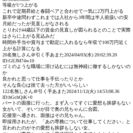
等級が1つ上がる
これで定期昇給と春闘ベアと合わせて一気に2万円上がる
新卒中途問わずこれまでは入社から3年間は半人前扱いの安
月給だったが見直しがなされる
とりわけ44歳以下の賃金の見直しが図られるとのことで実際
はさらに上がる見込みだ
時間外手当や賞与まで勘定に入れるなら年収で100万円近く
上がる計算になる
20
名無しさん＠引く手あまた
2024/04/03(水) 20:02:39.20
ID:GEJM74w10
ゴミのような職場に溶け込むには無神経に徹するしかないの
か
良かれと思って仕事を手伝ったりとか
そんな良心は捨て去った方がいいらしい
122
名無しさん＠引く手あまた
2024/11/12(火) 14:53:08.36
ID:hGchQiK+0
パートの面接に行った。まず入ってすぐに愛想も挨拶もない
女がいて、そいつが目で奥の兄ちゃんに合図。
応接室へ通され、面接はその兄ちゃん。
即採用されたが、「あの専務について仕事してください」と
言われたのがその愛想も挨拶もしない女。