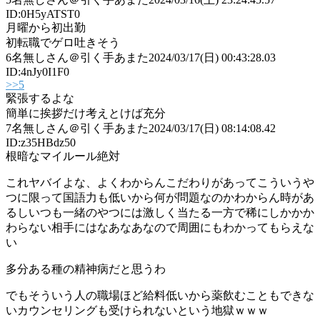
ID:0H5yATST0
月曜から初出勤
初転職でゲロ吐きそう
6
名無しさん＠引く手あまた
2024/03/17(日) 00:43:28.03
ID:4nJy0I1F0
>>5
緊張するよな
簡単に挨拶だけ考えとけば充分
7
名無しさん＠引く手あまた
2024/03/17(日) 08:14:08.42
ID:z35HBdz50
根暗なマイルール絶対
これヤバイよな、よくわからんこだわりがあってこういうや
つに限って国語力も低いから何が問題なのかわからん時があ
るしいつも一緒のやつには激しく当たる一方で稀にしかかか
わらない相手にはなあなあなので周囲にもわかってもらえな
い
多分ある種の精神病だと思うわ
でもそういう人の職場ほど給料低いから薬飲むこともできな
いカウンセリングも受けられないという地獄ｗｗｗ