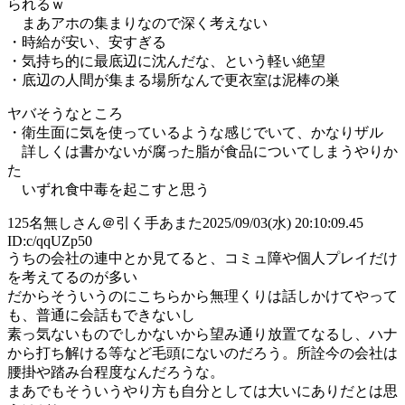
られるｗ
まあアホの集まりなので深く考えない
・時給が安い、安すぎる
・気持ち的に最底辺に沈んだな、という軽い絶望
・底辺の人間が集まる場所なんで更衣室は泥棒の巣
ヤバそうなところ
・衛生面に気を使っているような感じでいて、かなりザル
詳しくは書かないが腐った脂が食品についてしまうやりか
た
いずれ食中毒を起こすと思う
125
名無しさん＠引く手あまた
2025/09/03(水) 20:10:09.45
ID:c/qqUZp50
うちの会社の連中とか見てると、コミュ障や個人プレイだけ
を考えてるのが多い
だからそういうのにこちらから無理くりは話しかけてやって
も、普通に会話もできないし
素っ気ないものでしかないから望み通り放置てなるし、ハナ
から打ち解ける等など毛頭にないのだろう。所詮今の会社は
腰掛や踏み台程度なんだろうな。
まあでもそういうやり方も自分としては大いにありだとは思