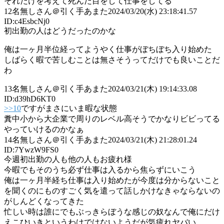
それだけを考えて死んだ目をして仕事をしてる
12
名無しさん＠引く手あまた
2024/03/20(水) 23:18:41.57
ID:c4EsbcNj0
初出勤の人はどうだったのかな
俺は一ヶ月半位経ってようやく仕事がぼちぼち入り始めた
しばらく暇で苦しむことは無さそうってだけでも良いことだ
わ
13
名無しさん＠引く手あまた
2024/03/21(木) 19:14:33.08
ID:d39hD6KT0
>>10
ですがまさにいま暇な状態
糞中小から大企業で周りのレベル高そうでかなりビビってる
やっていけるのかなぁ
14
名無しさん＠引く手あまた
2024/03/21(木) 21:28:01.24
ID:7YwzW9FS0
今週初出勤の人も他の人もお疲れ様
今暇でもそのうち必ず仕事は入るから焦らずにいこう
俺は一ヶ月半経ち仕事は入り始めたが今度は分からないこと
を聞くのにものすごく気を遣って話しかけなきゃならないの
がしんどくなってきた
忙しい時は誰にでもぶっきらぼうな感じの奴なんで俺にだけ
えこひいきというわけではないようだが気疲れヤバい