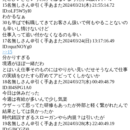
15
名無しさん＠引く手あまた
2024/03/21(木) 21:55:14.72
ID:oLF5W5yI0
わかるなぁ
30も半ばで転職してきてお客さん扱いで何もやることないの
も辛いし情けないけど
仕事入って追い付かなくなるのも辛い
17
名無しさん＠引く手あまた
2024/03/24(日) 13:17:16.49
ID:rquzNOYg0
>>15
分かりすぎる
境遇がほぼ一緒だわ
とはいえ仕事そのものにはやりがい見いだせそうなんで仕事
の実績をひたすら貯めてアピってくしかないか
18
名無しさん＠引く手あまた
2024/03/27(水) 00:49:48.79
ID:I04SPG1A0
今日は休みだった
今週は有給が多いんで少し気楽
ウザ～って思ってた研修もあったが外部と軽く繋がれたんで
結果としては良かったか
時代錯誤すぎるスローガンやら内規？は引いたが
19
名無しさん＠引く手あまた
2024/03/28(木) 22:40:49.19
ID:GJliCGZi0