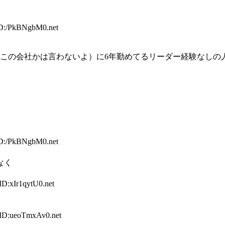
ID:/PkBNgbM0.net
どこの会社かは言わないよ）に6年勤めてるリーダー経験なしの
ID:/PkBNgbM0.net
なく
ID:xIr1qytU0.net
 ID:ueoTmxAv0.net