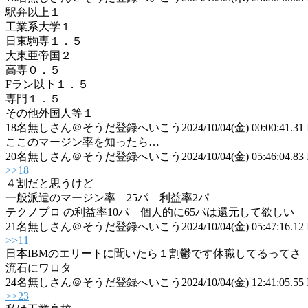
駅弁以上１
工業系大学１
日東駒専１．５
大東亜帝国２
高専０．５
Fラン以下１．５
専門１．５
その他外国人等１
18
名無しさん＠そうだ登録へいこう
2024/10/04(金) 00:00:41.31
ここのマージン率を知ったら…
20
名無しさん＠そうだ登録へいこう
2024/10/04(金) 05:46:04.83 
>>18
４割だと思うけど
一般派遣のマージン率 25パ 利益率2パ
テクノプロ の利益率10パ 個人的に65パは還元して欲しい
21
名無しさん＠そうだ登録へいこう
2024/10/04(金) 05:47:16.12 
>>11
日本IBMのエリートに聞いたら１割鬱です休職してるってさ
流石にワロタ
24
名無しさん＠そうだ登録へいこう
2024/10/04(金) 12:41:05.55 
>>23