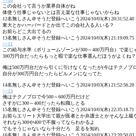
>>10
この会社って言うか業界自体がね
体使う仕事じゃないとは言え楽な仕事じゃないからね
12
名無しさん＠そうだ登録へいこう
2024/10/03(木) 20:31:52.40
東大とかハーバードとか出てこの会社入る人いる？
お前らどこ大出てるの
13
名無しさん＠そうだ登録へいこう
2024/10/03(木) 21:19:09.75
>>11
この給与水準（ボリュームゾーンが300～400万円台）で楽
300万円台だったらもっと暇で楽な仕事選んだほうがよくね？
俺は500万円台だから引くに引けなくなったが(今はテクノプ
自分が300万円台だったらビルメンになってた
14
名無しさん＠そうだ登録へいこう
2024/10/03(木) 21:52:56.20
>>13
俺はテクノプロで今500～600万円だけど
さすがに300～400だったら転職しとる
15
名無しさん＠そうだ登録へいこう
2024/10/03(木) 22:35:18.71
お前らエリート大学出て親が医者とか弁護士とかそんな上級
それなら300や400で不服ってならわかるよ
でもそうじゃないなら十分だろ 足るを知れ
16
名無しさん＠そうだ登録へいこう
2024/10/03(木) 23:20:50.03