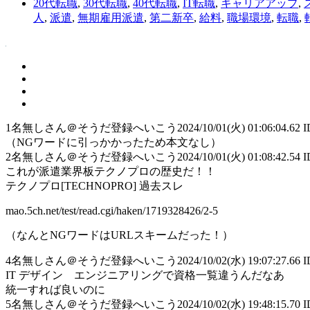
20代転職
,
30代転職
,
40代転職
,
IT転職
,
キャリアアップ
,
人
,
派遣
,
無期雇用派遣
,
第二新卒
,
給料
,
職場環境
,
転職
,
1
名無しさん＠そうだ登録へいこう
2024/10/01(火) 01:06:04.62 
（NGワードに引っかかったため本文なし）
2
名無しさん＠そうだ登録へいこう
2024/10/01(火) 01:08:42.54 
これが派遣業界板テクノプロの歴史だ！！
テクノプロ[TECHNOPRO] 過去スレ
mao.5ch.net/test/read.cgi/haken/1719328426/2-5
（なんとNGワードはURLスキームだった！）
4
名無しさん＠そうだ登録へいこう
2024/10/02(水) 19:07:27.66 
IT デザイン エンジニアリングで資格一覧違うんだなあ
統一すれば良いのに
5
名無しさん＠そうだ登録へいこう
2024/10/02(水) 19:48:15.70 I