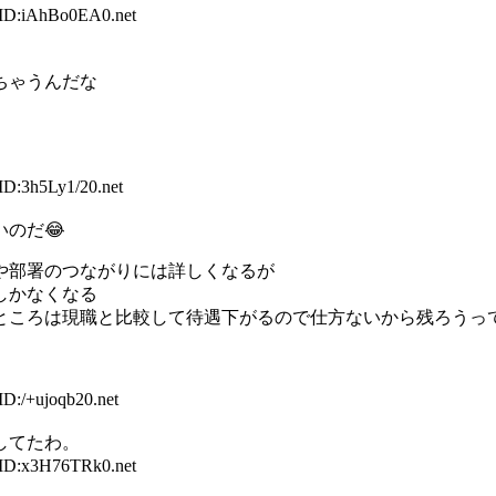
 ID:iAhBo0EA0.net
ちゃうんだな
ID:3h5Ly1/20.net
のだ😂
や部署のつながりには詳しくなるが
しかなくなる
ところは現職と比較して待遇下がるので仕方ないから残ろうっ
ID:/+ujoqb20.net
してたわ。
 ID:x3H76TRk0.net