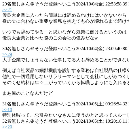
29
名無しさん＠そうだ登録へいこう
2024/10/04(金) 22:53:58.39
>>21
優良大企業に入ったら簡単には辞めるわけにはいかないから
身の丈に合わない重要な業務を抱えても心が壊れるまで続け
いつでも辞めてやる！と思いながら気楽に働けるというのは
優良大企業と比べた際のこの会社の強みだなw
30
名無しさん＠そうだ登録へいこう
2024/10/04(金) 23:09:40.80 
>>29
大手企業でしょうもない仕事してる人も辞めることができない
例えば自社製品の細部機能を設計する業務は自社製品の仕様
他社で一切通用しないサラリーマンとして会社にしがみつく
そのくせ給料は年々上がっていくから転職しようにも入れる
まあ俺のことなんだけど
31
名無しさん＠そうだ登録へいこう
2024/10/05(土) 09:26:54.32 
>>10
特別休暇って、忌引みたいなもんに使うのとと思ってスルー
32
名無しさん＠そうだ登録へいこう
2024/10/05(土) 10:20:18.11
>>20