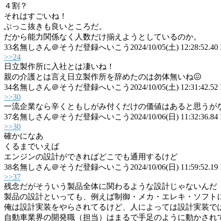
４割？
それはすごいね！
ぶっこ抜きも良いところだ。
だから能力関係なく人数だけ揃えようとしているのか。
33
名無しさん＠そうだ登録へいこう
2024/10/05(土) 12:28:52.40
>>24
日立製作所に入社とは凄いね！
親の介護とは言え日立製作所を辞めたのは勿体無いね😖
34
名無しさん＠そうだ登録へいこう
2024/10/05(土) 12:31:42.52
>>30
一流企業なら辛くともしがみ付くだけの価値はあると思うが
37
名無しさん＠そうだ登録へいこう
2024/10/06(日) 11:32:36.84
>>30
確かになあ
くるまでいえば
エンジンの設計ができればどこでも通用するけど
38
名無しさん＠そうだ登録へいこう
2024/10/06(日) 11:59:52.19
>>37
残念だがそういう製品全体に関わるような設計じゃないんだ
製品の設計といっても、例えば制御・メカ・エレキ・ソフト
俺は設計実装をやらされてるけど、人によっては設計実装で
自動車業界の開発職（担当）はまるで手足のように動かされ