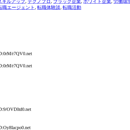
スキルアップ
,
テクノプロ
,
ブラック企業
,
ホワイト企業
,
労働環
転職エージェント
,
転職体験談
,
転職活動
ID:0rM/r7QV0.net
ID:0rM/r7QV0.net
ID:9/OVDItd0.net
D:Oy8Iacpo0.net