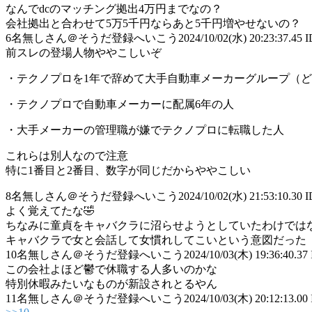
なんでdcのマッチング拠出4万円までなの？
会社拠出と合わせて5万5千円ならあと5千円増やせないの？
6
名無しさん＠そうだ登録へいこう
2024/10/02(水) 20:23:37.45 
前スレの登場人物ややこしいぞ
・テクノプロを1年で辞めて大手自動車メーカーグループ（
・テクノプロで自動車メーカーに配属6年の人
・大手メーカーの管理職が嫌でテクノプロに転職した人
これらは別人なので注意
特に1番目と2番目、数字が同じだからややこしい
8
名無しさん＠そうだ登録へいこう
2024/10/02(水) 21:53:10.30 
よく覚えてたな🤣
ちなみに童貞をキャバクラに沼らせようとしていたわけでは
キャバクラで女と会話して女慣れしてこいという意図だった
10
名無しさん＠そうだ登録へいこう
2024/10/03(木) 19:36:40.37 
この会社よほど鬱で休職する人多いのかな
特別休暇みたいなものが新設されとるやん
11
名無しさん＠そうだ登録へいこう
2024/10/03(木) 20:12:13.00