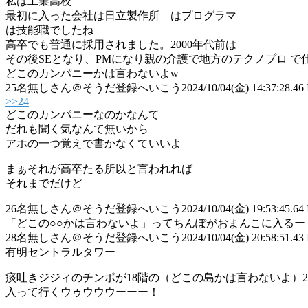
私は工業高校
最初に入った会社は日立製作所 はプログラマ
は技能職でしたね
高卒でも普通に採用されました。2000年代前は
その後SEとなり、PMになり親の介護で地方のテクノプロ で
どこのカンパニーかは言わないよw
25
名無しさん＠そうだ登録へいこう
2024/10/04(金) 14:37:28.46
>>24
どこのカンパニーなのかなんて
だれも聞く気なんて無いから
アホの一つ覚えで書かなくていいよ
まぁそれが高卒たる所以と言われれば
それまでだけど
26
名無しさん＠そうだ登録へいこう
2024/10/04(金) 19:53:45.64 
「どこの○○かは言わないよ」ってちんぽがおまんこに入るー
28
名無しさん＠そうだ登録へいこう
2024/10/04(金) 20:58:51.43 
有明セントラルタワー
痰吐きジジィのチンポが18階の（どこの島かは言わないよ）
入って行くウゥウウウーーー！