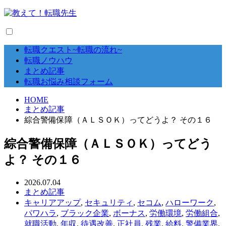
転職クエスト~転職の流れ~
転職ノウハウ
まとめ記事
転職お悩み相談フォーム
HOME
まとめ記事
綜合警備保障（ＡＬＳＯＫ）ってどうよ？ その１６
綜合警備保障（ＡＬＳＯＫ）ってどう
よ？ その１６
2026.07.04
まとめ記事
キャリアアップ
,
セキュリティ
,
セコム
,
ハローワーク
,
パワハラ
,
ブラック企業
,
ボーナス
,
労働環境
,
労働組合
,
就職活動
,
年収
,
待遇改善
,
正社員
,
残業
,
給料
,
警備業界
,