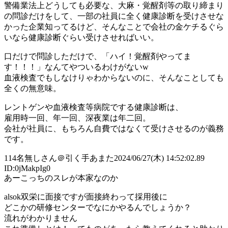
警備業法上どうしても必要な、大麻・覚醒剤等の取り締まり
の問診だけをして、一部の社員に全く健康診断を受けさせな
かった企業知ってるけど、そんなことで会社の金ケチるぐら
いなら健康診断ぐらい受けさせればいい。
口だけで問診しただけで、「ハイ！覚醒剤やってま
す！！！」なんてやついるわけがないw
血液検査でもしなけりゃわからないのに、そんなことしても
全くの無意味。
レントゲンや血液検査等病院でする健康診断は、
雇用時一回、年一回、深夜業は年二回。
会社が社員に、もちろん自費ではなくて受けさせるのが義務
です。
114
名無しさん＠引く手あまた
2024/06/27(木) 14:52:02.89
ID:0jMakpIg0
あーこっちのスレが本家なのか
alsok双栄に面接ですが面接終わって採用後に
どこかの研修センターでなにかやるんでしょうか？
流れがわかりません