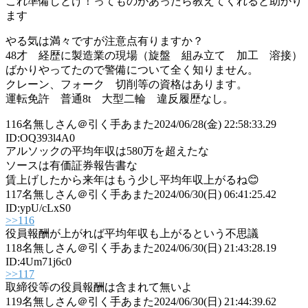
これ準備しとけ！ってものがあったら教えてくれると助かり
ます
やる気は満々ですが注意点有りますか？
48才 経歴に製造業の現場（旋盤 組み立て 加工 溶接）
ばかりやってたので警備について全く知りません。
クレーン、フォーク 切削等の資格はあります。
運転免許 普通8t 大型二輪 違反履歴なし。
116
名無しさん＠引く手あまた
2024/06/28(金) 22:58:33.29
ID:OQ393l4A0
アルソックの平均年収は580万を超えたな
ソースは有価証券報告書な
賃上げしたから来年はもう少し平均年収上がるね😊
117
名無しさん＠引く手あまた
2024/06/30(日) 06:41:25.42
ID:ypU/cLxS0
>>116
役員報酬が上がれば平均年収も上がるという不思議
118
名無しさん＠引く手あまた
2024/06/30(日) 21:43:28.19
ID:4Um71j6c0
>>117
取締役等の役員報酬は含まれて無いよ
119
名無しさん＠引く手あまた
2024/06/30(日) 21:44:39.62