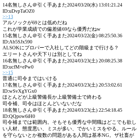
14
名無しさん＠引く手あまた
2024/03/20(水) 13:01:21.24
ID:uDvpTaOZ0
>>13
アルソックが69とは低めだね
これが学業成績での偏差値69なら優秀だねw
15
名無しさん＠引く手あまた
2024/03/22(金) 08:25:50.36
ID:Ab5SJx590
ALSOKにプロパーで入社してどの階級まで行ける？
エリートさんや天下りは別としてね
16
名無しさん＠引く手あまた
2024/03/23(土) 20:08:25.38
ID:ucfM+ePw0
>>15
普通に司令まではいける
17
名無しさん＠引く手あまた
2024/03/23(土) 20:53:02.61
ID:wSvXgYGx0
ほとんどが上級警備長か上級警備士で終わる
司令補、司令はほとんどいないだな
18
名無しさん＠引く手あまた
2024/03/23(土) 22:54:18.45
ID:QQpow6iH0
司令補までは範囲内。そもそも優秀な中間職はどこでも欲し
い人材。態度悪い、ミスが多い、でかいミスをやる、ルール
を守らないとか複数の問題がある人間は基本NG。ザ社畜が