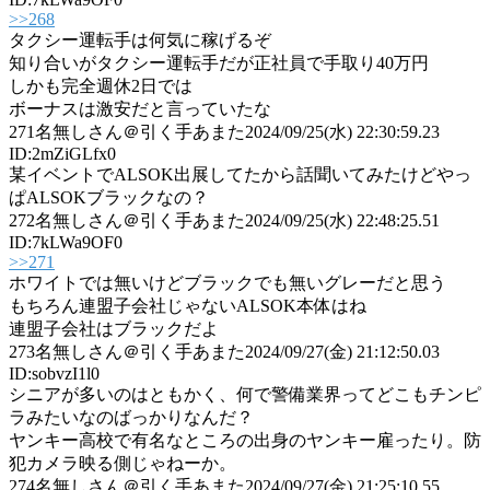
>>268
タクシー運転手は何気に稼げるぞ
知り合いがタクシー運転手だが正社員で手取り40万円
しかも完全週休2日では
ボーナスは激安だと言っていたな
271
名無しさん＠引く手あまた
2024/09/25(水) 22:30:59.23
ID:2mZiGLfx0
某イベントでALSOK出展してたから話聞いてみたけどやっ
ぱALSOKブラックなの？
272
名無しさん＠引く手あまた
2024/09/25(水) 22:48:25.51
ID:7kLWa9OF0
>>271
ホワイトでは無いけどブラックでも無いグレーだと思う
もちろん連盟子会社じゃないALSOK本体はね
連盟子会社はブラックだよ
273
名無しさん＠引く手あまた
2024/09/27(金) 21:12:50.03
ID:sobvzI1l0
シニアが多いのはともかく、何で警備業界ってどこもチンピ
ラみたいなのばっかりなんだ？
ヤンキー高校で有名なところの出身のヤンキー雇ったり。防
犯カメラ映る側じゃねーか。
274
名無しさん＠引く手あまた
2024/09/27(金) 21:25:10.55