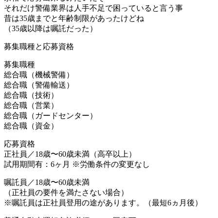
それだけ警備業界は人手不足で困っていると言う事
昔は35歳までと年齢制限があったけどね
（35歳以降は嘱託だった）
募集職種と応募資格
募集職種
総合職（機械警備）
総合職（警備輸送）
総合職（技術）
総合職（営業）
総合職（ガードセンター）
総合職（資金）
応募資格
正社員／18歳〜60歳未満（高卒以上）
試用期間有：6ヶ月 ※労働条件の変更なし
嘱託員／18歳〜60歳未満
（正社員の要件を満たさない場合）
※嘱託員は正社員登用の途があります。（最短6ヵ月後）