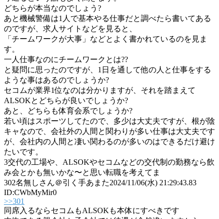
どちらが本当なのでしょう?
あと機械警備は1人で基本やる仕事だと調べたら書いてある
のですが、求人サイトなどを見ると、
「チームワークが大事」などとよく書かれているのを見ま
す。
一人仕事なのにチームワークとは??
と疑問に思ったのですが、1日を通して他の人と仕事をする
ような事はあるのでしょうか?
セコムが業界1位なのは分かりますが、それを踏まえて
ALSOKとどちらが良いでしょうか?
あと、どちらも体育会系でしょうか?
若い頃はスポーツしてたので、多少は大丈夫ですが、根が陰
キャなので、会社外の人間と関わりが多い仕事は大丈夫です
が、会社内の人間と凄い関わるのが多いのはできるだけ避け
たいです。
3交代の工場や、ALSOKやセコムなどの交代制の勤務なら飲
み会とかも無いかな〜と思い転職を考えてま
302
名無しさん＠引く手あまた
2024/11/06(水) 21:29:43.83
ID:CWbMyMir0
>>301
同席入るならセコムもALSOKも本体にすべきです