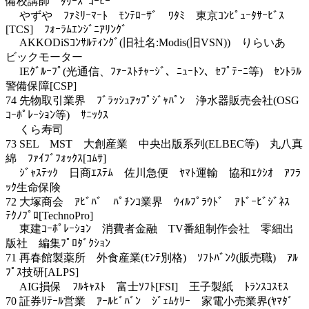
備校講師 ﾀﾘｰｽﾞｺｰﾋｰ
やずや ﾌｧﾐﾘｰﾏｰﾄ ﾓﾝﾃﾛｰｻﾞ ﾜﾀﾐ 東京ｺﾝﾋﾟｭｰﾀｻｰﾋﾞｽ
[TCS] ﾌｫｰﾗﾑｴﾝｼﾞﾆｱﾘﾝｸﾞ
AKKODiSｺﾝｻﾙﾃｨﾝｸﾞ(旧社名:Modis(旧VSN)) りらいあ
ビックモーター
IEｸﾞﾙｰﾌﾟ(光通信、ﾌｧｰｽﾄﾁｬｰｼﾞ、ﾆｭｰﾄﾝ、ｾﾌﾟﾃｰﾆ等) ｾﾝﾄﾗﾙ
警備保障[CSP]
74 先物取引業界 ﾌﾞﾗｯｼｭｱｯﾌﾟｼﾞｬﾊﾟﾝ 浄水器販売会社(OSG
ｺｰﾎﾟﾚｰｼｮﾝ等) ｻﾆｯｸｽ
くら寿司
73 SEL MST 大創産業 中央出版系列(ELBEC等) 丸八真
綿 ﾌｧｲﾌﾞﾌｫｯｸｽ[ｺﾑｻ]
ｼﾞｬｽﾃｯｸ 日商ｴｽﾃﾑ 佐川急便 ﾔﾏﾄ運輸 協和ｴｸｼｵ ｱﾌﾗ
ｯｸ生命保険
72 大塚商会 ｱﾋﾞﾊﾞ ﾊﾟﾁﾝｺ業界 ｳｨﾙﾌﾟﾗｳﾄﾞ ｱﾄﾞｰﾋﾞｼﾞﾈｽ
ﾃｸﾉﾌﾟﾛ[TechnoPro]
東建ｺｰﾎﾟﾚｰｼｮﾝ 消費者金融 TV番組制作会社 零細出
版社 編集ﾌﾟﾛﾀﾞｸｼｮﾝ
71 再春館製薬所 外食産業(ﾓﾝﾃ別格) ｿﾌﾄﾊﾞﾝｸ(販売職) ｱﾙ
ﾌﾟｽ技研[ALPS]
AIG損保 ﾌﾙｷｬｽﾄ 富士ｿﾌﾄ[FSI] 王子製紙 ﾄﾗﾝｽｺｽﾓｽ
70 証券ﾘﾃｰﾙ営業 ｱｰﾙﾋﾞﾊﾞﾝ ｼﾞｪﾑｹﾘｰ 家電小売業界(ﾔﾏﾀﾞ