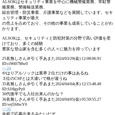
ALSOKはセキュリティ事業を中心に機械警備業務、常駐警
備業務、警備輸送業務、
綜合管理・防災事業、介護事業などを展開しています。セキ
ュリティ事業が最大
の売上を占めており、その他の事業も成長していることがわ
かります。
ALSOKは、セキュリティと防犯対策の分野で高い評価を受
けており、多くの経験
豊富な登山家を含む多くの人々に魅力を持っています
25
名無しさん＠引く手あまた
2024/03/29(金) 12:08:06.91
ID:ciWi07Mw0
>>24
やはりアルソックは業界２位だけの事はあるね
３位のCSPとは大違いで格が違うね
35
名無しさん＠引く手あまた
2024/04/04(木) 12:15:48.49
ID:SJ/8gyPy0
30代後半でも入社出来んのかな？
36
名無しさん＠引く手あまた
2024/04/05(金) 05:59:55.27
ID:vej5S8wY0
>>35
余裕で応募出来るみたいだぞ