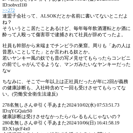
ID:sobvzI1l0
>>272
連盟子会社って、ALSOKだとか名前に書いてないとこだよ
ね？
そういうとこ居たことあるけど、毎年毎年飲酒運転とか酒に
酔って人殴って傷害罪で逮捕されて社員が辞めてったよ。
社員も幹部から末端までチンピラの巣窟。周りも「あの人は
昔悪いことしてた」とか言われる奴とか。
若いヤンキー風の奴でも昔の写メ見せてもらったらコンビニ
の前でしゃがんでるような、マンガみたいなヤンキーだった
なw
ちなみに、そこで一年以上は正社員だったが年に2回が義務
の健康診断も、入社時含めて一回も受けさせてもらってな
い。(労働安全衛生法違反)
278
名無しさん＠引く手あまた
2024/10/02(水) 07:53:51.73
ID:qYGQaizS0
健康診断は受けさせなかったらバレるもんじゃないの？
280
名無しさん＠引く手あまた
2024/10/06(日) 16:41:58.19
ID:X1qicF4x0