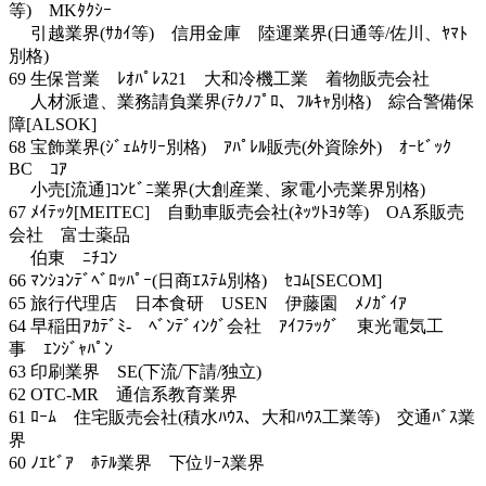
等) MKﾀｸｼｰ
引越業界(ｻｶｲ等) 信用金庫 陸運業界(日通等/佐川、ﾔﾏﾄ
別格)
69 生保営業 ﾚｵﾊﾟﾚｽ21 大和冷機工業 着物販売会社
人材派遣、業務請負業界(ﾃｸﾉﾌﾟﾛ、ﾌﾙｷｬ別格) 綜合警備保
障[ALSOK]
68 宝飾業界(ｼﾞｪﾑｹﾘｰ別格) ｱﾊﾟﾚﾙ販売(外資除外) ｵｰﾋﾞｯｸ
BC ｺｱ
小売[流通]ｺﾝﾋﾞﾆ業界(大創産業、家電小売業界別格)
67 ﾒｲﾃｯｸ[MEITEC] 自動車販売会社(ﾈｯﾂﾄﾖﾀ等) OA系販売
会社 富士薬品
伯東 ﾆﾁｺﾝ
66 ﾏﾝｼｮﾝﾃﾞﾍﾞﾛｯﾊﾟｰ(日商ｴｽﾃﾑ別格) ｾｺﾑ[SECOM]
65 旅行代理店 日本食研 USEN 伊藤園 ﾒﾉｶﾞｲｱ
64 早稲田ｱｶﾃﾞﾐ- ﾍﾞﾝﾃﾞｨﾝｸﾞ会社 ｱｲﾌﾗｯｸﾞ 東光電気工
事 ｴﾝｼﾞｬﾊﾟﾝ
63 印刷業界 SE(下流/下請/独立)
62 OTC-MR 通信系教育業界
61 ﾛｰﾑ 住宅販売会社(積水ﾊｳｽ、大和ﾊｳｽ工業等) 交通ﾊﾞｽ業
界
60 ﾉｴﾋﾞｱ ﾎﾃﾙ業界 下位ﾘｰｽ業界