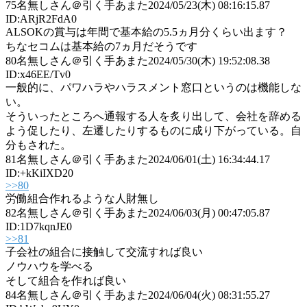
75
名無しさん＠引く手あまた
2024/05/23(木) 08:16:15.87
ID:ARjR2FdA0
ALSOKの賞与は年間で基本給の5.5ヵ月分くらい出ます？
ちなセコムは基本給の7ヵ月だそうです
80
名無しさん＠引く手あまた
2024/05/30(木) 19:52:08.38
ID:x46EE/Tv0
一般的に、パワハラやハラスメント窓口というのは機能しな
い。
そういったところへ通報する人を炙り出して、会社を辞める
よう促したり、左遷したりするものに成り下がっている。自
分もされた。
81
名無しさん＠引く手あまた
2024/06/01(土) 16:34:44.17
ID:+kKiIXD20
>>80
労働組合作れるような人財無し
82
名無しさん＠引く手あまた
2024/06/03(月) 00:47:05.87
ID:1D7kqnJE0
>>81
子会社の組合に接触して交流すれば良い
ノウハウを学べる
そして組合を作れば良い
84
名無しさん＠引く手あまた
2024/06/04(火) 08:31:55.27