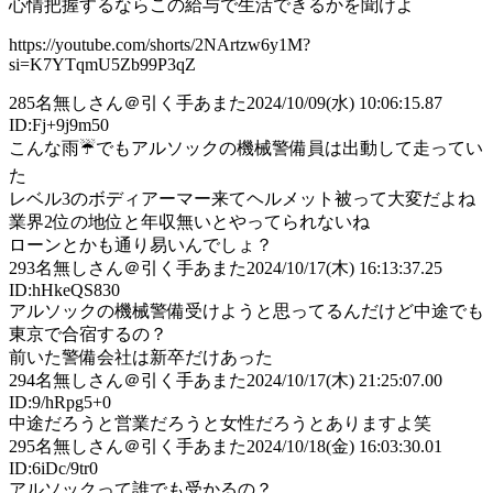
心情把握するならこの給与で生活できるかを聞けよ
https://youtube.com/shorts/2NArtzw6y1M?
si=K7YTqmU5Zb99P3qZ
285
名無しさん＠引く手あまた
2024/10/09(水) 10:06:15.87
ID:Fj+9j9m50
こんな雨☔でもアルソックの機械警備員は出動して走ってい
た
レベル3のボディアーマー来てヘルメット被って大変だよね
業界2位の地位と年収無いとやってられないね
ローンとかも通り易いんでしょ？
293
名無しさん＠引く手あまた
2024/10/17(木) 16:13:37.25
ID:hHkeQS830
アルソックの機械警備受けようと思ってるんだけど中途でも
東京で合宿するの？
前いた警備会社は新卒だけあった
294
名無しさん＠引く手あまた
2024/10/17(木) 21:25:07.00
ID:9/hRpg5+0
中途だろうと営業だろうと女性だろうとありますよ笑
295
名無しさん＠引く手あまた
2024/10/18(金) 16:03:30.01
ID:6iDc/9tr0
アルソックって誰でも受かるの？