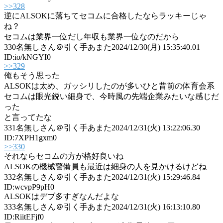
>>328
逆にALSOKに落ちてセコムに合格したならラッキーじゃ
ね？
セコムは業界一位だし年収も業界一位なのだから
330
名無しさん＠引く手あまた
2024/12/30(月) 15:35:40.01
ID:io/kNGYI0
>>329
俺もそう思った
ALSOKは太め、ガッシリしたのが多いひと昔前の体育会系
セコムは眼光鋭い細身で、今時風の先端企業みたいな感じだ
った
と言ってたな
331
名無しさん＠引く手あまた
2024/12/31(火) 13:22:06.30
ID:7XPH1gxm0
>>330
それならセコムの方が格好良いね
ALSOKの機械警備員も最近は細身の人を見かけるけどね
332
名無しさん＠引く手あまた
2024/12/31(火) 15:29:46.84
ID:wcvpP9pH0
ALSOKはデブ多すぎなんだよな
333
名無しさん＠引く手あまた
2024/12/31(火) 16:13:10.80
ID:RiitEFjf0