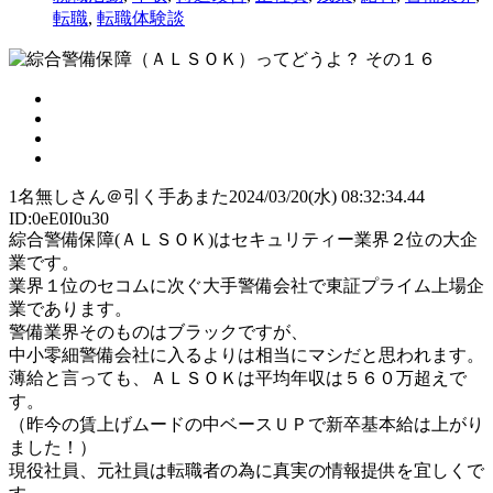
転職
,
転職体験談
1
名無しさん＠引く手あまた
2024/03/20(水) 08:32:34.44
ID:0eE0I0u30
綜合警備保障(ＡＬＳＯＫ)はセキュリティー業界２位の大企
業です。
業界１位のセコムに次ぐ大手警備会社で東証プライム上場企
業であります。
警備業界そのものはブラックですが、
中小零細警備会社に入るよりは相当にマシだと思われます。
薄給と言っても、ＡＬＳＯＫは平均年収は５６０万超えで
す。
（昨今の賃上げムードの中ベースＵＰで新卒基本給は上がり
ました！）
現役社員、元社員は転職者の為に真実の情報提供を宜しくで