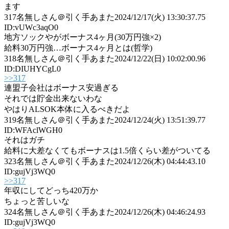
ます
317
名無しさん＠引く手あまた
2024/12/17(火) 13:30:37.75
ID:vUWc3aqO0
地方ソックやがボーナス4ヶ月(30万円強×2)
給料30万円強…ボーナス4ヶ月とは(哲学)
318
名無しさん＠引く手あまた
2024/12/22(日) 10:02:00.96
ID:DIUHYCgL0
>>317
連盟子会社はボーナス安過ぎる
それでは貯金出来ないわな
やはりALSOK本体に入るべきだよ
319
名無しさん＠引く手あまた
2024/12/24(火) 13:51:39.77
ID:WFAclWGH0
それはガチ
給料に大差なくてもボーナスは1.5倍くらい差がついてる
323
名無しさん＠引く手あまた
2024/12/26(木) 04:44:43.10
ID:gujVj3WQ0
>>317
年収にしてどっち420万か
ちょっと苦しいな
324
名無しさん＠引く手あまた
2024/12/26(木) 04:46:24.93
ID:gujVj3WQ0