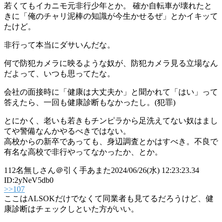
若くてもイカニモ元非行少年とか。 確か自転車が壊れたと
きに「俺のチャリ泥棒の知識が今生かせるぜ」とかイキッて
たけど。
非行って本当にダサいんだな。
何で防犯カメラに映るような奴が、防犯カメラ見る立場なん
だよって、いつも思ってたな。
会社の面接時に「健康は大丈夫か」と聞かれて「はい」って
答えたら、一回も健康診断もなかったし。(犯罪)
とにかく、老いも若きもチンピラから足洗えてない奴はまし
てや警備なんかやるべきではない。
高校からの新卒であっても、身辺調査とかはすべき。不良で
有名な高校で非行やってなかったか、とか。
112
名無しさん＠引く手あまた
2024/06/26(水) 12:23:23.34
ID:2yNeV5db0
>>107
ここはALSOKだけでなくて同業者も見てるだろうけど、健
康診断はチェックしといた方がいい。