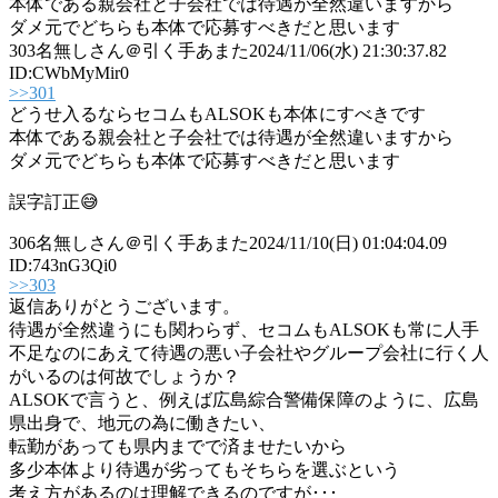
本体である親会社と子会社では待遇が全然違いますから
ダメ元でどちらも本体で応募すべきだと思います
303
名無しさん＠引く手あまた
2024/11/06(水) 21:30:37.82
ID:CWbMyMir0
>>301
どうせ入るならセコムもALSOKも本体にすべきです
本体である親会社と子会社では待遇が全然違いますから
ダメ元でどちらも本体で応募すべきだと思います
誤字訂正😅
306
名無しさん＠引く手あまた
2024/11/10(日) 01:04:04.09
ID:743nG3Qi0
>>303
返信ありがとうございます。
待遇が全然違うにも関わらず、セコムもALSOKも常に人手
不足なのにあえて待遇の悪い子会社やグループ会社に行く人
がいるのは何故でしょうか？
ALSOKで言うと、例えば広島綜合警備保障のように、広島
県出身で、地元の為に働きたい、
転勤があっても県内までで済ませたいから
多少本体より待遇が劣ってもそちらを選ぶという
考え方があるのは理解できるのですが･･･