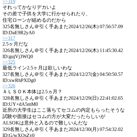
>>319
それってかなりデカいよ
その差で子供を大学に行かせられたり、
住宅ローンが組めるのだから
325
名無しさん＠引く手あまた
2024/12/26(木) 07:56:57.09
ID:DaE9R2yA0
>>317
2.5ヶ月だな
326
名無しさん＠引く手あまた
2024/12/26(木) 11:45:30.42
ID:gujVj3WQ0
>>325
最低ライン2.5ヶ月は欲しいわな
327
名無しさん＠引く手あまた
2024/12/27(金) 04:50:50.57
ID:xwRhPXDg0
>>326
ＡＬＳＯＫ本体は2.5ヵ月？
328
名無しさん＠引く手あまた
2024/12/29(日) 22:41:02.65
ID:UY+dA5mM0
近所の大学生はここ落ちてセコムの内定もらったそうな
試験や面接はセコムの方が大変だったらしいが
ALSOKは意外と入るので難しいんだな
329
名無しさん＠引く手あまた
2024/12/30(月) 07:54:32.02
ID:G/wXOsZy0