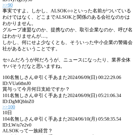
>>90
事実ですよ。しかし、ALSOK○○といった名前がついている
わけではなく、どこまでALSOKと関係のある会社なのかは
わかりません。
グループ連盟なのか、提携なのか、取引企業なのか、呼び名
はわかりませんが…。
しかし、何にせよ少なくとも、そういった中小企業の警備会
社があるということです。
セ○ムだろうが何だろうが、ニュースになったり、業界全体
ヤバそうだなと思いますね。
100
名無しさん＠引く手あまた
2024/06/09(日) 00:22:29.06
ID:VUa6tbnJ0
賞与って今月何日支給ですか？
101
名無しさん＠引く手あまた
2024/06/09(日) 05:21:06.34
ID:DgMQblnZ0
>>100
10日
104
名無しさん＠引く手あまた
2024/06/10(月) 05:58:35.54
ID:LW/u7e2v0
ALSOKって一族経営？