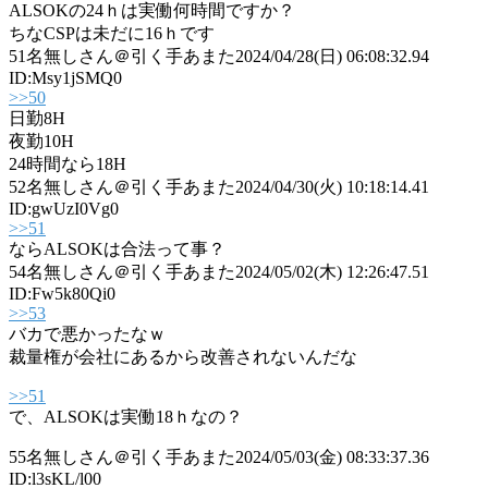
ALSOKの24ｈは実働何時間ですか？
ちなCSPは未だに16ｈです
51
名無しさん＠引く手あまた
2024/04/28(日) 06:08:32.94
ID:Msy1jSMQ0
>>50
日勤8H
夜勤10H
24時間なら18H
52
名無しさん＠引く手あまた
2024/04/30(火) 10:18:14.41
ID:gwUzI0Vg0
>>51
ならALSOKは合法って事？
54
名無しさん＠引く手あまた
2024/05/02(木) 12:26:47.51
ID:Fw5k80Qi0
>>53
バカで悪かったなｗ
裁量権が会社にあるから改善されないんだな
>>51
で、ALSOKは実働18ｈなの？
55
名無しさん＠引く手あまた
2024/05/03(金) 08:33:37.36
ID:l3sKL/l00