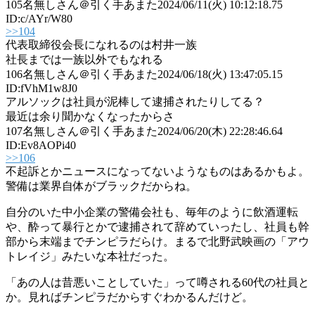
105
名無しさん＠引く手あまた
2024/06/11(火) 10:12:18.75
ID:c/AYr/W80
>>104
代表取締役会長になれるのは村井一族
社長までは一族以外でもなれる
106
名無しさん＠引く手あまた
2024/06/18(火) 13:47:05.15
ID:fVhM1w8J0
アルソックは社員が泥棒して逮捕されたりしてる？
最近は余り聞かなくなったからさ
107
名無しさん＠引く手あまた
2024/06/20(木) 22:28:46.64
ID:Ev8AOPi40
>>106
不起訴とかニュースになってないようなものはあるかもよ。
警備は業界自体がブラックだからね。
自分のいた中小企業の警備会社も、毎年のように飲酒運転
や、酔って暴行とかで逮捕されて辞めていったし、社員も幹
部から末端までチンピラだらけ。まるで北野武映画の「アウ
トレイジ」みたいな本社だった。
「あの人は昔悪いことしていた」って噂される60代の社員と
か。見ればチンピラだからすぐわかるんだけど。