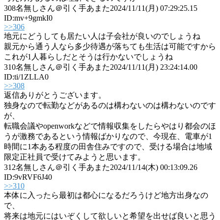
308
名無しさん＠引く手あまた
2024/11/11(月) 07:29:25.15
ID:mv+9gmkI0
>>306
地元にどうしても居たい人は子会社が良いのでしょうね
親元から通う人なら多少待遇が落ちても生活は可能ですから
これが1人暮らしだとそうは行かないでしょうね
310
名無しさん＠引く手あまた
2024/11/11(月) 23:24:14.00
ID:ti/1ZLLA0
>>308
返信ありがとうございます。
独身なので転勤などがあるのは構わないのは構わないのです
が、
転職会議やopenworkなどで情報収集をしたらやはり都会のほ
うが激務であるという情報ばかりなので、今現在、電車が1
時間に1本ある程度の田舎住みですので、受ける場合は地域
限定正社員で受けてみようと思います。
312
名無しさん＠引く手あまた
2024/11/14(木) 00:13:09.26
ID:9vRVF6J40
>>310
本体に入ったら最初は都心になるだろうけど地方出身なの
で、
将来は地元にはいぞくして欲しいと希望を出せば良いと思う