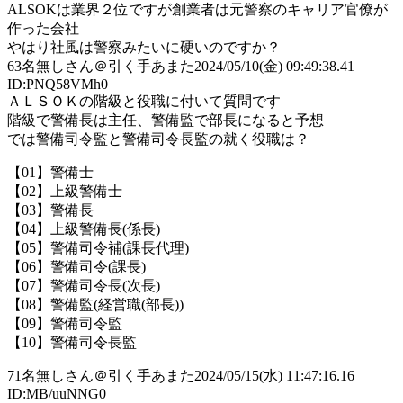
ALSOKは業界２位ですが創業者は元警察のキャリア官僚が
作った会社
やはり社風は警察みたいに硬いのですか？
63
名無しさん＠引く手あまた
2024/05/10(金) 09:49:38.41
ID:PNQ58VMh0
ＡＬＳＯＫの階級と役職に付いて質問です
階級で警備長は主任、警備監で部長になると予想
では警備司令監と警備司令長監の就く役職は？
【01】警備士
【02】上級警備士
【03】警備長
【04】上級警備長(係長)
【05】警備司令補(課長代理)
【06】警備司令(課長)
【07】警備司令長(次長)
【08】警備監(経営職(部長))
【09】警備司令監
【10】警備司令長監
71
名無しさん＠引く手あまた
2024/05/15(水) 11:47:16.16
ID:MB/uuNNG0