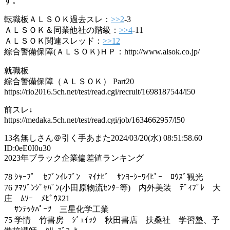
す。
転職板ＡＬＳＯＫ過去スレ：
>>2
-3
ＡＬＳＯＫ＆同業他社の階級：
>>4
-11
ＡＬＳＯＫ関連スレッド：
>>12
綜合警備保障(ＡＬＳＯＫ)ＨＰ：http://www.alsok.co.jp/
就職板
綜合警備保障（ＡＬＳＯＫ） Part20
https://rio2016.5ch.net/test/read.cgi/recruit/1698187544/l50
前スレ↓
https://medaka.5ch.net/test/read.cgi/job/1634662957/l50
13
名無しさん＠引く手あまた
2024/03/20(水) 08:51:58.60
ID:0eE0I0u30
2023年ブラック企業偏差値ランキング
78 ｼｬｰﾌﾟ ｾﾌﾞﾝｲﾚﾌﾞﾝ ﾏｲﾅﾋﾞ ｻﾝﾖｰｼｰﾜｲﾋﾟｰ ﾛｳｽﾞ観光
76 ｱﾏｿﾞﾝｼﾞｬﾊﾟﾝ(小田原物流ｾﾝﾀｰ等) 内外美装 ﾃﾞｨﾌﾟﾚ 大
庄 ﾑｿｰ ﾒﾋﾞｳｽ21
ｻﾝﾃｯｸﾊﾟｰﾂ 三星化学工業
75 学情 竹書房 ｼﾞｪｲｯｸ 秋田書店 扶桑社 学習塾、予