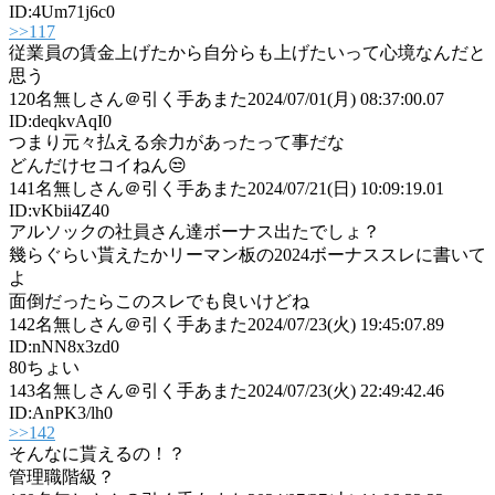
ID:4Um71j6c0
>>117
従業員の賃金上げたから自分らも上げたいって心境なんだと
思う
120
名無しさん＠引く手あまた
2024/07/01(月) 08:37:00.07
ID:deqkvAqI0
つまり元々払える余力があったって事だな
どんだけセコイねん😒
141
名無しさん＠引く手あまた
2024/07/21(日) 10:09:19.01
ID:vKbii4Z40
アルソックの社員さん達ボーナス出たでしょ？
幾らぐらい貰えたかリーマン板の2024ボーナススレに書いて
よ
面倒だったらこのスレでも良いけどね
142
名無しさん＠引く手あまた
2024/07/23(火) 19:45:07.89
ID:nNN8x3zd0
80ちょい
143
名無しさん＠引く手あまた
2024/07/23(火) 22:49:42.46
ID:AnPK3/lh0
>>142
そんなに貰えるの！？
管理職階級？