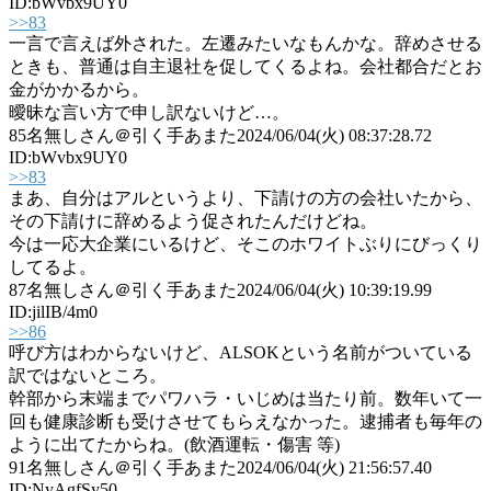
ID:bWvbx9UY0
>>83
一言で言えば外された。左遷みたいなもんかな。辞めさせる
ときも、普通は自主退社を促してくるよね。会社都合だとお
金がかかるから。
曖昧な言い方で申し訳ないけど…。
85
名無しさん＠引く手あまた
2024/06/04(火) 08:37:28.72
ID:bWvbx9UY0
>>83
まあ、自分はアルというより、下請けの方の会社いたから、
その下請けに辞めるよう促されたんだけどね。
今は一応大企業にいるけど、そこのホワイトぶりにびっくり
してるよ。
87
名無しさん＠引く手あまた
2024/06/04(火) 10:39:19.99
ID:jilIB/4m0
>>86
呼び方はわからないけど、ALSOKという名前がついている
訳ではないところ。
幹部から末端までパワハラ・いじめは当たり前。数年いて一
回も健康診断も受けさせてもらえなかった。逮捕者も毎年の
ように出てたからね。(飲酒運転・傷害 等)
91
名無しさん＠引く手あまた
2024/06/04(火) 21:56:57.40
ID:NyAgfSy50