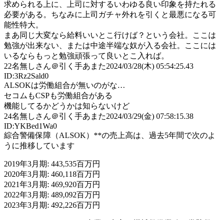
求められる上に、上司に対するいわゆる良い印象を持たれる
必要がある。ちなみに上司ガチャ外れを引くと最悪になる可
能性特大。
まあ同じ大変なら給料いいとこ行けば？という会社。ここは
勉強が出来ない、または中途半端な奴が入る会社。ここには
いるならもっと勉強頑張って良いとこ入れば。
22
名無しさん＠引く手あまた
2024/03/28(木) 05:54:25.43
ID:3Rz2Sald0
ALSOKは労働組合が無いのがな…
セコムもCSPも労働組合がある
機能してるかどうかは知らないけど
24
名無しさん＠引く手あまた
2024/03/29(金) 07:58:15.38
ID:YKBed1Wa0
綜合警備保障（ALSOK）**の売上高は、過去5年間で次のよ
うに推移しています
2019年3月期: 443,535百万円
2020年3月期: 460,118百万円
2021年3月期: 469,920百万円
2022年3月期: 489,092百万円
2023年3月期: 492,226百万円