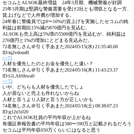
セコムとALSOK最終増益 24年3月期、機械警備が好調
25年3月期は堅調な警備需要を受け2社とも増収となる一方、
賃上げなどで人件費が増加する。
24年春に警備員では8〜10%の賃上げを実施したセコムの純
利益は前期比15%減の870億円を見込む。
ALSOKも売上高は5%増の5500億円を見込むが、純利益は
276億円と1%の増加にとどまる見込みだ。
72
名無しさん＠引く手あまた
2024/05/15(水) 21:35:40.60
ID:tq2vdoud0
>>71
人材を優先したのとお金を優先した違い？
73
名無しさん＠引く手あまた
2024/05/16(木) 11:43:23.37
ID:GLAbShwa0
>>72
いや、どちらも人材を優先したでしょ
人が居ないと売上も作れないからね
人材と言うより人財と言う方が正しいかも
74
名無しさん＠引く手あまた
2024/05/18(土) 08:38:07.23
ID:g12u5iJ20
これでALSOK社員の平均年収が上がるね
有価証券報告書の平均年収は580〜590万と記載されるだろう
セコムは平均年収650万くらいにはなると思う