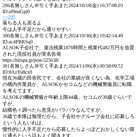
296
名無しさん＠引く手あまた
2024/10/18(金) 16:37:08.03
ID:aI9nuGpj0
>>295
落ちる人も居るよ
今は人手不足だから通りやすい
300
名無しさん＠引く手あまた
2024/10/30(水) 19:42:14.49
ID:ac4PBRSq0
ALSOK子会社で、違法残業1876時間と残業代482万円を放置
された現役社員が実名告発
https://bizspa.jp/post-525638/
301
名無しさん＠引く手あまた
2024/11/06(水) 00:58:09.52
ID:8AzYu8cx0
現在36歳の田舎民です。会社の業績が良くない為、化学工場
の構内作業員か、ALSOKかセコムなどの機械警備員に転職
を考えてます。
ALSOKの機械警備が年齢上限44歳、セコムが39歳ぐらいで
すが、
結構色々調べたら意見がバラバラなんですが、
36歳で本隊は無理だから、子会社やグループ会社に応募しろ
という人もいれば、
慢性的に人手不足だから応募したらよっぽどおかしくない限
り通るという話もよく聞きます。