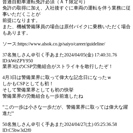
普通自動車運転免許必須（ＡＴ限定可）
免許の取得に加え、入社後すぐに車両の運転を伴う業務に従
事いただくことが
前提になります。
また、機械警備隊員の場合は原付バイクに乗務いただく場合
もあります。
ソース:https://www.alsok.co.jp/saiyo/career/guideline/
37
名無しさん＠引く手あまた
2024/04/05(金) 17:40:31.76
ID:kWrZPY950
業界3位のCSP労働組合がストライキを敢行したぞ！
4月3日は警備業界に取って偉大な記念日になったｗ
しかもCSPとしても初！
そして警備業界としても初の快挙
警備業界の労働組合も一歩前進したね
”この一歩は小さな一歩だが、警備業界に取っては偉大な躍
進だ”
50
名無しさん＠引く手あまた
2024/04/27(土) 05:25:36.58
ID:C5bw3d2f0