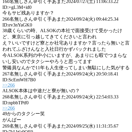
160
名無しさん＠引く手あまた
2024/07/27(土) 11:06:33.22
ID:+gL3M+id0
今もサビ残ありますか？
266
名無しさん＠引く手あまた
2024/09/24(火) 09:44:25.34
ID:ev3nYaGK0
38歳くらいの時、ALSOKの本社で面接受けて受かったけ
ど、東京に引っ越してきてくださいと言われ
え？いいですけど寮とか社宅ありますか？言ったら無いと言
われてふざけんなと入社日行かずバックれました
今ALSOK系列の中小にいますが、あまりにも暇でつまらな
いし安いのでタクシーやろうと思ってます
警備員なんかで11年も人生使ってしまい無駄にした気がする
267
名無しさん＠引く手あまた
2024/09/24(火) 20:50:18.41
ID:ScEmWH7B0
>>266
ALSOK本体は中途だと寮が無いの？
268
名無しさん＠引く手あまた
2024/09/24(火) 22:54:03.33
ID:npbbTPtf0
>>266
49からのタクシー笑
がんばー
269
名無しさん＠引く手あまた
2024/09/25(水) 11:31:35.67
ID:7kLWa9OF0