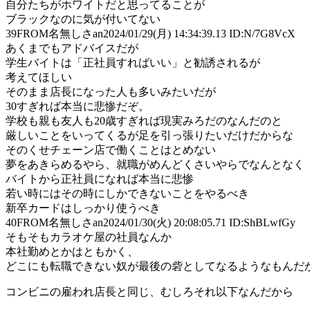
自分たちがホワイトだと思ってることが
ブラックなのに気が付いてない
39
FROM名無しさan
2024/01/29(月) 14:34:39.13 ID:N/7G8VcX
あくまでもアドバイスだが
学生バイトは「正社員すればいい」と勧誘されるが
考えてほしい
そのまま店長になった人も多いみたいだが
30すぎれば本当に悲惨だぞ。
学校も親も友人も20歳すぎれば現実みろだのなんだのと
厳しいことをいってくるが足を引っ張りたいだけだからな
そのくせチェーン店で働くことはとめない
夢をあきらめるやら、就職がめんどくさいやらでなんとなく
バイトから正社員になれば本当に悲惨
若い時にはその時にしかできないことをやるべき
新卒カードはしっかり使うべき
40
FROM名無しさan
2024/01/30(火) 20:08:05.71 ID:ShBLwfGy
そもそもカラオケ屋の社員なんか
本社勤めとかはともかく、
どこにも転職できない奴が最後の砦としてなるようなもんだ
コンビニの雇われ店長と同じ、むしろそれ以下なんだから