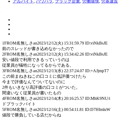
アルバイト
,
パワハラ
,
ブラック企業
,
労働環境
,
労基違反
1
FROM名無しさan
2023/12/12(火) 15:31:59.79 ID:viNkBsJE
前のスレッドが書き込めなかったので
2
FROM名無しさan
2023/12/12(火) 15:34:42.26 ID:viNkBsJE
安い値段で利用できるっていうのは
従業員が犠牲になってるからである。
3
FROM名無しさan
2023/12/13(水) 22:37:24.07 ID:+AJjmpT7
この前まねきねこの口コミに低評価つけたら
今まで評価なんてついてないのに
2件もいきなり高評価の口コミがついた。
間違いなく従業員が書いたもの
4
FROM名無しさan
2023/12/14(木) 20:16:25.57 ID:MhK9NU/i
ドブラックバイト
5
FROM名無しさan
2023/12/16(土) 00:54:11.81 ID:D7HImluW
値段で勝負している店だからね