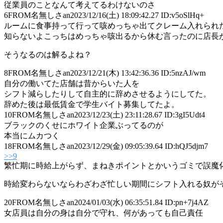
従業員のことなんて考えてるわけないのさ
6
FROM名無しさan
2023/12/16(土) 18:09:42.27 ID:v5oSlHq+
ルームに食事持って行って咳めっちゃ出てクレーム入れられ
知らないよこっちはめっちゃ咳出るから休む言ったのに店長
そうなるのは解るよね？
8
FROM名無しさan
2023/12/21(木) 13:42:36.36 ID:5nzAJ/wm
自分の働いてた店舗は昔からいた人を
シフト減らしたりして自主的に辞めさせるようにしてた。
辞めた後は最低賃金で学生バイト募集してたよ。
10
FROM名無しさan
2023/12/23(土) 23:11:28.67 ID:3gI5Udt4
ブラックのくせにホワイト企業ぶってるのが
本当にムカつく
18
FROM名無しさan
2023/12/29(金) 09:05:39.64 ID:hQJ5djm7
>>9
繁忙期に時給上がらず、まねきポイントとかいうゴミで誤魔
時給変わらないならわざわざ忙しい期間にシフト入れる奴が
20
FROM名無しさan
2024/01/03(水) 06:35:51.84 ID:pn+7j4AZ
女店員は自分の身は自分で守れ、何があっても自己責任