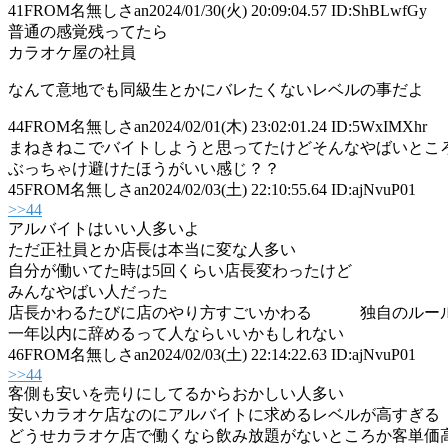
41
FROM名無しさan
2024/01/30(火) 20:09:04.57 ID:ShBLwfGy
普通の感覚残ってたら
カラオケ屋の社員
なんて意地でも同級生とかにバレたくないレベルの事だよ
44
FROM名無しさan
2024/02/01(木) 23:02:01.24 ID:5WxIMXhr
まねきねこでバイトしようと思ってたけどそんなやばいとこ
ぶっちゃけ避けたほうがいい感じ？？
45
FROM名無しさan
2024/02/03(土) 22:10:55.64 ID:ajNvuP01
>>44
アルバイトはいい人多いよ
ただ正社員とか店長は本当に変な人多い
自分が働いてた時は5回くらい店長変わったけど
みんなやばい人だった
店長かわるたびに店のやり方すごいかわる 独自のルー
一年以内に辞めるって人ならいいかもしれない
46
FROM名無しさan
2024/02/03(土) 22:14:22.63 ID:ajNvuP01
>>44
客側も安いを売りにしてるからおかしい人多い
安いカラオケ店なのにアルバイトに求めるレベルが高すぎる
どうせカラオケ店で働くなら飲み放題がないところか客単価