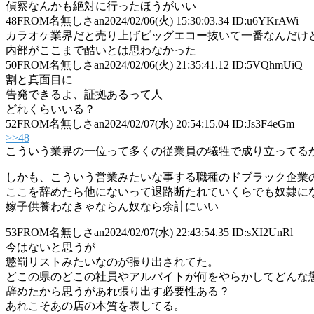
偵察なんかも絶対に行ったほうがいい
48
FROM名無しさan
2024/02/06(火) 15:30:03.34 ID:u6YKrAWi
カラオケ業界だと売り上げビッグエコー抜いて一番なんだけ
内部がここまで酷いとは思わなかった
50
FROM名無しさan
2024/02/06(火) 21:35:41.12 ID:5VQhmUiQ
割と真面目に
告発できるよ、証拠あるって人
どれくらいいる？
52
FROM名無しさan
2024/02/07(水) 20:54:15.04 ID:Js3F4eGm
>>48
こういう業界の一位って多くの従業員の犠牲で成り立ってる
しかも、こういう営業みたいな事する職種のドブラック企業
ここを辞めたら他にないって退路断たれていくらでも奴隷に
嫁子供養わなきゃならん奴なら余計にいい
53
FROM名無しさan
2024/02/07(水) 22:43:54.35 ID:sXI2UnRl
今はないと思うが
懲罰リストみたいなのが張り出されてた。
どこの県のどこの社員やアルバイトが何をやらかしてどんな
辞めたから思うがあれ張り出す必要性ある？
あれこそあの店の本質を表してる。