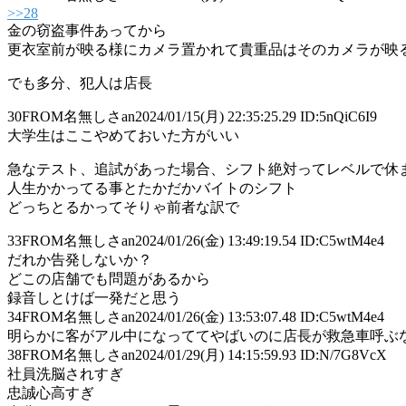
>>28
金の窃盗事件あってから
更衣室前が映る様にカメラ置かれて貴重品はそのカメラが映
でも多分、犯人は店長
30
FROM名無しさan
2024/01/15(月) 22:35:25.29 ID:5nQiC6I9
大学生はここやめておいた方がいい
急なテスト、追試があった場合、シフト絶対ってレベルで休
人生かかってる事とたかだかバイトのシフト
どっちとるかってそりゃ前者な訳で
33
FROM名無しさan
2024/01/26(金) 13:49:19.54 ID:C5wtM4e4
だれか告発しないか？
どこの店舗でも問題があるから
録音しとけば一発だと思う
34
FROM名無しさan
2024/01/26(金) 13:53:07.48 ID:C5wtM4e4
明らかに客がアル中になっててやばいのに店長が救急車呼ぶ
38
FROM名無しさan
2024/01/29(月) 14:15:59.93 ID:N/7G8VcX
社員洗脳されすぎ
忠誠心高すぎ