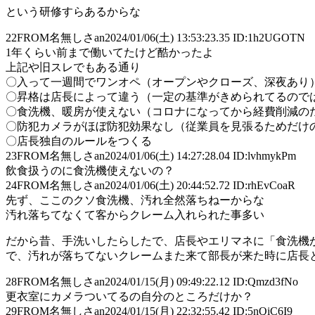
という研修すらあるからな
22
FROM名無しさan
2024/01/06(土) 13:53:23.35 ID:1h2UGOTN
1年くらい前まで働いてたけど酷かったよ
上記や旧スレでもある通り
〇入って一週間でワンオペ（オープンやクローズ、深夜あり
〇昇格は店長によって違う（一定の基準がきめられてるので
〇食洗機、暖房が使えない（コロナになってから経費削減の
〇防犯カメラがほぼ防犯効果なし（従業員を見張るためだけ
〇店長独自のルールをつくる
23
FROM名無しさan
2024/01/06(土) 14:27:28.04 ID:lvhmykPm
飲食扱うのに食洗機使えないの？
24
FROM名無しさan
2024/01/06(土) 20:44:52.72 ID:rhEvCoaR
先ず、ここのクソ食洗機、汚れ全然落ちねーからな
汚れ落ちてなくて客からクレーム入れられた事多い
だから昔、手洗いしたらしたで、店長やエリマネに「食洗機
で、汚れが落ちてないクレームまた来て部長が来た時に店長
28
FROM名無しさan
2024/01/15(月) 09:49:22.12 ID:Qmzd3fNo
更衣室にカメラついてるの自分のところだけか？
29
FROM名無しさan
2024/01/15(月) 22:32:55.42 ID:5nQiC6I9