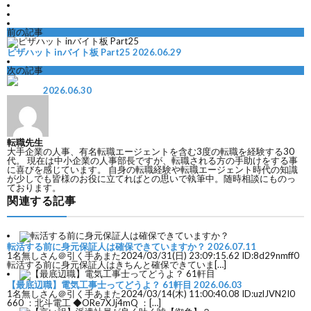
前の記事
ピザハット inバイト板 Part25
2026.06.29
次の記事
2026.06.30
転職先生
大手企業の人事、有名転職エージェントを含む3度の転職を経験する30
代。 現在は中小企業の人事部長ですが、転職される方の手助けをする事
に喜びを感じています。 自身の転職経験や転職エージェント時代の知識
が少しでも皆様のお役に立てればとの思いで執筆中。随時相談にものっ
ております。
関連する記事
転活する前に身元保証人は確保できていますか？
2026.07.11
1名無しさん＠引く手あまた2024/03/31(日) 23:09:15.62 ID:8d29nmff0
転活する前に身元保証人はきちんと確保できていま[…]
【最底辺職】電気工事士ってどうよ？ 61軒目
2026.06.03
1名無しさん＠引く手あまた2024/03/14(木) 11:00:40.08 ID:uzlJVN2I0
660 ：北斗電工 ◆ORe7XJj4mQ ：[…]