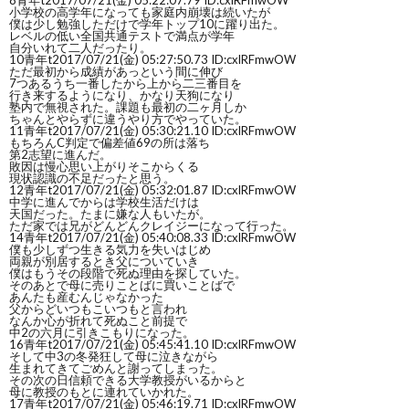
8
青年t
2017/07/21(金) 05:22:07.79 ID:cxlRFmwOW
小学校の高学年になっても家庭内崩壊は続いたが
僕は少し勉強しただけで学年トップ10に躍り出た。
レベルの低い全国共通テストで満点が学年
自分いれて二人だったり。
10
青年t
2017/07/21(金) 05:27:50.73 ID:cxlRFmwOW
ただ最初から成績があっという間に伸び
7つあるうち一番したから上から二三番目を
行き来するようになり、かなり天狗になり
塾内で無視された。課題も最初の二ヶ月しか
ちゃんとやらずに違うやり方でやっていた。
11
青年t
2017/07/21(金) 05:30:21.10 ID:cxlRFmwOW
もちろんC判定で偏差値69の所は落ち
第2志望に進んだ。
敗因は慢心思い上がりそこからくる
現状認識の不足だったと思う。
12
青年t
2017/07/21(金) 05:32:01.87 ID:cxlRFmwOW
中学に進んでからは学校生活だけは
天国だった。たまに嫌な人もいたが。
ただ家では兄がどんどんクレイジーになって行った。
14
青年t
2017/07/21(金) 05:40:08.33 ID:cxlRFmwOW
僕も少しずつ生きる気力を失いはじめ
両親が別居するとき父についていき
僕はもうその段階で死ぬ理由を探していた。
そのあとで母に売りことばに買いことばで
あんたも産むんじゃなかった
父からどいつもこいつもと言われ
なんか心が折れて死ぬこと前提で
中2の六月に引きこもりになった。
16
青年t
2017/07/21(金) 05:45:41.10 ID:cxlRFmwOW
そして中3の冬発狂して母に泣きながら
生まれてきてごめんと謝ってしまった。
その次の日信頼できる大学教授がいるからと
母に教授のもとに連れていかれた。
17
青年t
2017/07/21(金) 05:46:19.71 ID:cxlRFmwOW