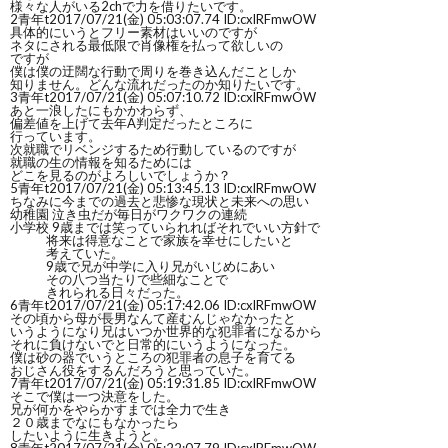
様々な人がいる2chで力を借りたいです。
2
青年t
2017/07/21(金) 05:03:07.74 ID:cxlRFmwOW
~
ウ
事
悩
具体的にいうとフリー素材はいいのですが
ネタにされる最低限で肖像権を払って欲しいの
ですが
僕は僕の迂闊な行動で周りを巻き込んだことしか
転
み
知りません。どんな流れだったのか知りたいです。
3
青年t
2017/07/21(金) 05:07:10.72 ID:cxlRFmwOW
あと一浪したにもかかわらず、
偏差値を上げて去年A判定だったところに
職
相
行っています。
次就職でリベンジするため行動しているのですが
就職の生の情報を知るためには
どこを見るのがよろしいでしょうか？
の
5
青年t
2017/07/21(金) 05:13:45.13 ID:cxlRFmwOW
談
ちなみに今までの過去と悲惨な現状と未来への思い
幼稚園 泣き虫だが毎日がワクワクの連続
小学校 9歳までは笑っていられればそれでいい方針で
将来は得意なことで家族を幸せにしたいと
流
フ
考えていた。
9歳で兄が中学に入り兄がいじめにあい
その八つ当たりで些細なことで
きれられる日々だった。
れ
ォ
6
青年t
2017/07/21(金) 05:17:42.06 ID:cxlRFmwOW
その頃から母が長男なんて産むんじゃなかったと
いうようになり兄はいつか世界的な犯罪者になるから
それに負けないでと日常的にいうようになった。
~
ー
僕は砂の器でいうところの犯罪者の息子を育てる
おじさん役をするんだろうと思っていた。
7
青年t
2017/07/21(金) 05:19:31.85 ID:cxlRFmwOW
そこで僕は一つ決意をした。
ム
兄が何かをやらかすまでは全力で生き
２０歳までなにもなかったら
したいように生きようと。