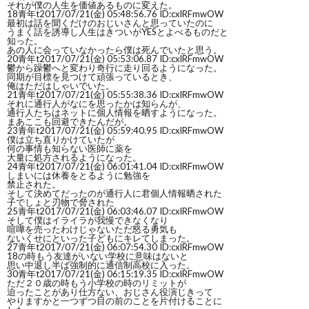
それが僕の人生を価値あるものに変えた。
18
青年t
2017/07/21(金) 05:48:56.76 ID:cxlRFmwOW
最初は話を聞くだけのおじいさんと思っていたのに
うまく話を誘導し人生はきついがYESとよべるものだと
知った。
あの人に会っていなかったら僕は死んでいたと思う。
20
青年t
2017/07/21(金) 05:53:06.87 ID:cxlRFmwOW
鬱から躁鬱へと変わり奇行に走り回るようになった。
同期が目標を見つけて頑張っているとき、
俺はただはしゃいでいた。
21
青年t
2017/07/21(金) 05:55:38.36 ID:cxlRFmwOW
それに通行人がなにを思ったかは知らんが、
通行人たちはネットに個人情報を晒すようになった。
まあここも回避できたんだが。
23
青年t
2017/07/21(金) 05:59:40.95 ID:cxlRFmwOW
僕は立ち直りかけていたが
何の事情も知らない医師に薬を
大量に処方されるようになった。
24
青年t
2017/07/21(金) 06:01:41.04 ID:cxlRFmwOW
しまいには休養をとるように勉強を
禁止された。
そして決めてだったのが通行人に君個人情報晒された
子でしょと刃物で脅された
25
青年t
2017/07/21(金) 06:03:46.07 ID:cxlRFmwOW
そして僕はイライラが我慢できなくなり
喧嘩を売ったわけじゃないただ怒る勇気も
ないくせにといった子どもにキレてしまった。
27
青年t
2017/07/21(金) 06:07:54.30 ID:cxlRFmwOW
18の時もう友達がいない学校に意味はないと
思い中退し半ば強制的に通信制高校に入った。
30
青年t
2017/07/21(金) 06:15:19.35 ID:cxlRFmwOW
ただ２０歳の時もう小学校の時のリミットが
迫ったことがあり仕方ない、おじさん役演じきって
やりますかと一つずつ目の前のことを片付けることに