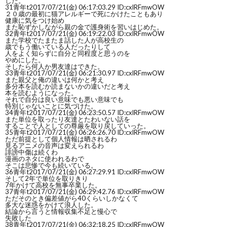
した。
31
青年t
2017/07/21(金) 06:17:03.29 ID:cxlRFmwOW
２０歳の最初に猫アレルギーで死にかけたこともあり
健康に気をつけ始め
また恥ずかしながら親の金で護身術を習いはじめた。
32
青年t
2017/07/21(金) 06:19:22.03 ID:cxlRFmwOW
また学校でたまたま話した人が高校生の
歳でもう働いている人だったりして
人をよく知らずに自分と同程度と思うのを
やめにした。
そしたら何人か男友達はできた。
33
青年t
2017/07/21(金) 06:21:30.97 ID:cxlRFmwOW
また親父と俺の違いは何かと考え
多分本を読むか読まないかの違いだと考え
本を読むようになった。
それで自分は良い意味でも悪い意味でも
特別じゃないことに気づけた。
34
青年t
2017/07/21(金) 06:23:50.57 ID:cxlRFmwOW
また単位を取ったり友達とたわいない話を
することで人としての尊厳を取り戻していった。
35
青年t
2017/07/21(金) 06:26:26.70 ID:cxlRFmwOW
ただ前提として個人情報は晒されるわ
見るアニメの音声は変えられるわ
誹謗中傷は続くわ
漫画のネタに使われるわで
そこは悲惨で今も続いている。
36
青年t
2017/07/21(金) 06:27:29.91 ID:cxlRFmwOW
そして2年で単位を取りきり
7年かけて高校を無事卒業した。
37
青年t
2017/07/21(金) 06:29:42.76 ID:cxlRFmwOW
ただそのとき偏差値がら40くらいしかなくて
多大な迷惑をかけて浪人した。
結論から言うと情報収集不足と慢心で
失敗した
38
青年t
2017/07/21(金) 06:32:18.25 ID:cxlRFmwOW