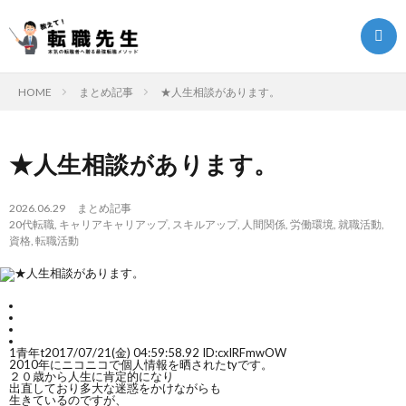
HOME
まとめ記事
★人生相談があります。
転
★人生相談があります。
職
転
2026.06.29
まとめ記事
20代転職
,
キャリアキャリアップ
,
スキルアップ
,
人間関係
,
労働環境
,
就職活動
,
ク
職
ま
資格
,
転職活動
エ
ノ
と
転
ス
ウ
め
職
1
青年t
2017/07/21(金) 04:59:58.92 ID:cxlRFmwOW
2010年にニコニコで個人情報を晒されたtyです。
２０歳から人生に肯定的になり
ト
ハ
記
お
出直しており多大な迷惑をかけながらも
生きているのですが、