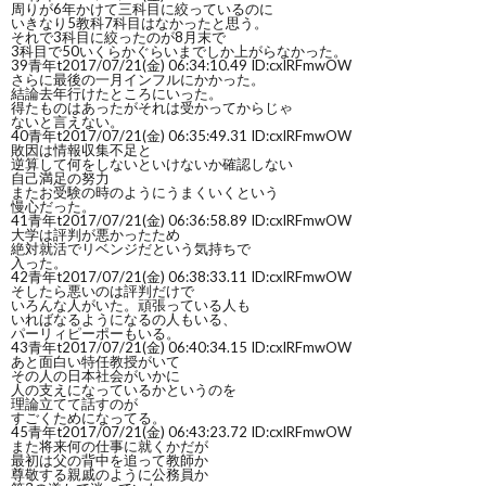
周りが6年かけて三科目に絞っているのに
いきなり5教科7科目はなかったと思う。
それで3科目に絞ったのが8月末で
3科目で50いくらかぐらいまでしか上がらなかった。
39
青年t
2017/07/21(金) 06:34:10.49 ID:cxlRFmwOW
さらに最後の一月インフルにかかった。
結論去年行けたところにいった。
得たものはあったがそれは受かってからじゃ
ないと言えない。
40
青年t
2017/07/21(金) 06:35:49.31 ID:cxlRFmwOW
敗因は情報収集不足と
逆算して何をしないといけないか確認しない
自己満足の努力
またお受験の時のようにうまくいくという
慢心だった。
41
青年t
2017/07/21(金) 06:36:58.89 ID:cxlRFmwOW
大学は評判が悪かったため
絶対就活でリベンジだという気持ちで
入った。
42
青年t
2017/07/21(金) 06:38:33.11 ID:cxlRFmwOW
そしたら悪いのは評判だけで
いろんな人がいた。頑張っている人も
いればなるようになるの人もいる、
パーリィピーポーもいる。
43
青年t
2017/07/21(金) 06:40:34.15 ID:cxlRFmwOW
あと面白い特任教授がいて
その人の日本社会がいかに
人の支えになっているかというのを
理論立てて話すのが
すごくためになってる。
45
青年t
2017/07/21(金) 06:43:23.72 ID:cxlRFmwOW
また将来何の仕事に就くかだが
最初は父の背中を追って教師か
尊敬する親戚のように公務員か