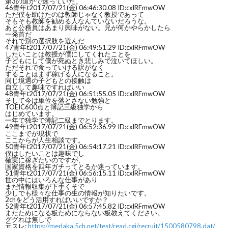
第3の道かで迷っていた。
46
青年t
2017/07/21(金) 06:46:30.08 ID:cxlRFmwOW
ただ僕を助けたのは教師じゃなく教授であって
そもそも教師を勧める人なんていないだろうな。
あと公務員はあまり興味がない。兄が何かやらかしたら
一発首だ
それで別の選択肢を選んだ
47
青年t
2017/07/21(金) 06:49:51.29 ID:cxlRFmwOW
したいことは教授が僕にしてくれたことを
子どもにして僕が死ぬとき悲しみで泣いてほしい。
ただそれで食っていける訳がなく
することはまず稼げる人になること。
同じ境遇の子どもとの接触は
自立して趣味ですればいい
48
青年t
2017/07/21(金) 06:51:55.05 ID:cxlRFmwOW
そして今は単位を落とさない勉強と
TOEIC600点と簿記三級独学から
はじめています。
一年で独学で簿記二級までとります。
49
青年t
2017/07/21(金) 06:52:36.99 ID:cxlRFmwOW
ここまでが現状で
ここからが人生相談です。
50
青年t
2017/07/21(金) 06:54:17.21 ID:cxlRFmwOW
僕はしたいことは趣味でし
確実に稼ぎたいのですが、
国家資格を四年ガチってとるか迷っています。
51
青年t
2017/07/21(金) 06:56:15.11 ID:cxlRFmwOW
世の中にはいろんな仕事があり
まだ情報収集が下手くそで
少しでも様々な仕事の生の情報が知りたいです。
2chをどう活用すればいいですか？
52
青年t
2017/07/21(金) 06:57:45.82 ID:cxlRFmwOW
またためになる板ためにならない板教えてください。
ググれは無しで
元スレ:
https://medaka.5ch.net/test/read.cgi/recruit/1500580798.dat/