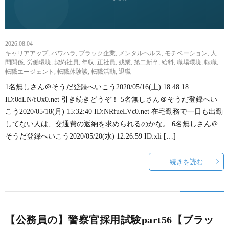
2026.08.04
キャリアアップ
,
パワハラ
,
ブラック企業
,
メンタルヘルス
,
モチベーション
,
人
間関係
,
労働環境
,
契約社員
,
年収
,
正社員
,
残業
,
第二新卒
,
給料
,
職場環境
,
転職
,
転職エージェント
,
転職体験談
,
転職活動
,
退職
1名無しさん＠そうだ登録へいこう2020/05/16(土) 18:48:18
ID:0dLN/fUx0.net 引き続きどうぞ！ 5名無しさん＠そうだ登録へい
こう2020/05/18(月) 15:32:40 ID:NRfueLVc0.net 在宅勤務で一日も出勤
してない人は、交通費の返納を求められるのかな。 6名無しさん＠
そうだ登録へいこう2020/05/20(水) 12:26:59 ID:xli […]
続きを読む
【公務員の】警察官採用試験part56【ブラッ