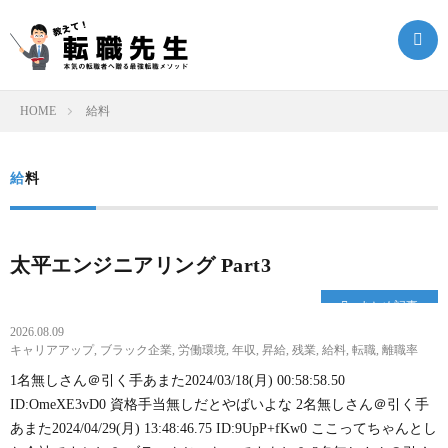
HOME
給料
転
給料
職
転
ク
職
ま
太平エンジニアリング Part3
まとめ記事
エ
ノ
と
転
2026.08.09
キャリアアップ
,
ブラック企業
,
労働環境
,
年収
,
昇給
,
残業
,
給料
,
転職
,
離職率
ス
ウ
め
職
1名無しさん＠引く手あまた2024/03/18(月) 00:58:58.50
ID:OmeXE3vD0 資格手当無しだとやばいよな 2名無しさん＠引く手
ト
ハ
記
お
あまた2024/04/29(月) 13:48:46.75 ID:9UpP+fKw0 ここってちゃんとし