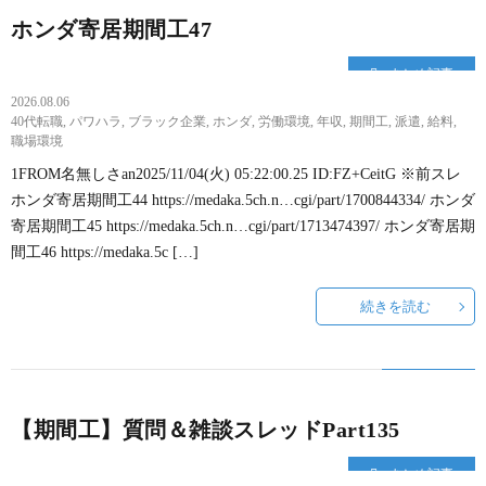
ホンダ寄居期間工47
まとめ記事
2026.08.06
40代転職
,
パワハラ
,
ブラック企業
,
ホンダ
,
労働環境
,
年収
,
期間工
,
派遣
,
給料
,
職場環境
1FROM名無しさan2025/11/04(火) 05:22:00.25 ID:FZ+CeitG ※前スレ
ホンダ寄居期間工44 https://medaka.5ch.n…cgi/part/1700844334/ ホンダ
寄居期間工45 https://medaka.5ch.n…cgi/part/1713474397/ ホンダ寄居期
間工46 https://medaka.5c […]
続きを読む
【期間工】質問＆雑談スレッドPart135
まとめ記事