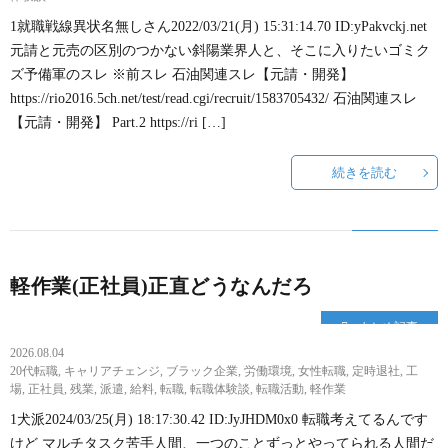
1就職戦線異状名無しさん2022/03/21(月) 15:31:14.70 ID:yPakvckj.net
元請と元売の区別のつかない斜陽業界人と、そこに入りたいゴミク
ズ予備軍のスレ ※前スレ 石油関連スレ【元請・開発】
https://rio2016.5ch.net/test/read.cgi/recruit/1583705432/ 石油関連スレ
【元請・開発】 Part.2 https://ri […]
続きを読む
軽作業(正社員)正直どうなんだろ
まとめ記事
2026.08.04
20代転職
,
キャリアチェンジ
,
ブラック企業
,
労働環境
,
女性転職
,
定時退社
,
工
場
,
正社員
,
残業
,
派遣
,
給料
,
転職
,
転職体験談
,
転職活動
,
軽作業
1犬派2024/03/25(月) 18:17:30.42 ID:JyJHDM0x0 転職考えてるんです
けど マルチタスク苦手人間、一つのことずっとやってられる人間だ