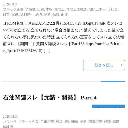
2026.08.06
ブラック企業
,
労働環境
,
寮
,
年収
,
期間工
,
期間工体験談
,
期間工求人
,
正社員
,
残業
,
派遣
,
福利厚生
,
給与
,
給料
,
転職
,
面接
1FROM名無しさan2025/12/22(月) 15:41:57.29 ID:qN1lV4uR 次スレは
>>970が立てる 立てられない場合は踏まない 踏んでしまった後で立
てられない事に気付いた時は 立てられない宣言をしてスレ立て依頼
前スレ 【期間工】質問＆雑談スレッドPart133 https://medaka.5ch.n…
cgi/part/1716127436/ 前 […]
続きを読む
石油関連スレ【元請・開発】 Part.4
まとめ記事
2026.08.05
パワハラ
,
ブラック企業
,
労働環境
,
残業
,
石油関連
,
給料
,
職場環境
,
転職
,
転職
体験談