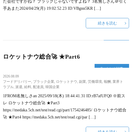
た会社ですかね？ ブラックじゃないですよね？ 3名無しさん＠引く
~
ウ
事
悩
手あまた2024/04/29(月) 19:02:52.23 ID:VBgnn5KR […]
続きを読む
転
み
職
相
の
ロケットナウ総合🚀 ★Part6
談
まとめ記事
流
フ
2026.08.09
フードデリバリー
,
ブラック企業
,
ロケットナウ
,
副業
,
労働環境
,
報酬
,
業界ト
れ
ラブル
,
派遣
,
給料
,
配達員
,
韓国企業
ォ
1FROM名無しさan 2025/09/18(木) 18:44:41.31 ID:rB7afUFQ0 ※前ス
~
レ ロケットナウ総合🚀 ★Part3
ー
https://medaka.5ch.net/test/read.cgi/part/1754246485/ ロケットナウ総合
🚀 ★Part4 https://medaka.5ch.net/test/read.cgi/par […]
ム
続きを読む