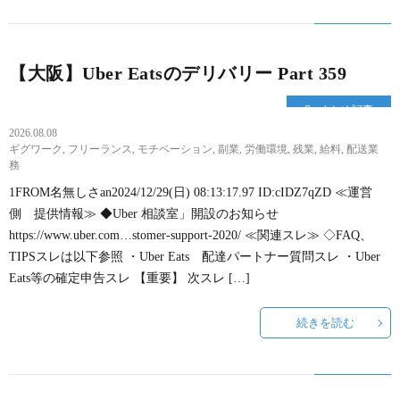
【大阪】Uber Eatsのデリバリー Part 359
まとめ記事
2026.08.08
ギグワーク
,
フリーランス
,
モチベーション
,
副業
,
労働環境
,
残業
,
給料
,
配送業
務
1FROM名無しさan2024/12/29(日) 08:13:17.97 ID:cIDZ7qZD ≪運営
側 提供情報≫ ◆Uber 相談室」開設のお知らせ
https://www.uber.com…stomer-support-2020/ ≪関連スレ≫ ◇FAQ、
TIPSスレは以下参照 ・Uber Eats 配達パートナー質問スレ ・Uber
Eats等の確定申告スレ 【重要】 次スレ […]
続きを読む