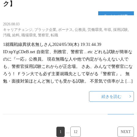
ク】
まとめ記事
2026.08.03
キャリアチェンジ
,
ブラック企業
,
ボーナス
,
公務員
,
労働環境
,
年収
,
採用試験
,
汚職
,
給料
,
職場環境
,
警察官
,
転職
1就職戦線異状名無しさん2024/05/30(木) 19:31:44.39
ID:npYgCDeB.net 自衛官、刑務官、警察官…etc どれも試験が簡単な
のに『一応』公務員。 現在無職な人や他で内定がもらえない人で
も、警察官採用試験これからが正念場。 さあ、みんなで警察官にな
ろう！ Ｆラン大でも必ず主要就職先として挙がる『警察官』。 無
勉・面接対策ほとんど無しでも受かる試験。 不景気で倍率が上 […]
続きを読む
1
…
12
NEXT