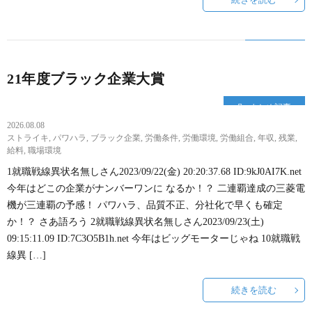
21年度ブラック企業大賞
まとめ記事
2026.08.08
ストライキ
,
パワハラ
,
ブラック企業
,
労働条件
,
労働環境
,
労働組合
,
年収
,
残業
,
給料
,
職場環境
1就職戦線異状名無しさん2023/09/22(金) 20:20:37.68 ID:9kJ0AI7K.net
今年はどこの企業がナンバーワンに なるか！？ 二連覇達成の三菱電
機が三連覇の予感！ パワハラ、品質不正、分社化で早くも確定
か！？ さあ語ろう 2就職戦線異状名無しさん2023/09/23(土)
09:15:11.09 ID:7C3O5B1h.net 今年はビッグモーターじゃね 10就職戦
線異 […]
続きを読む