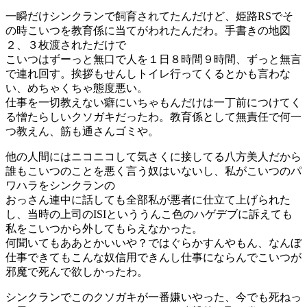
一瞬だけシンクランで飼育されてたんだけど、姫路RSでそ
の時こいつを教育係に当てがわれたんだわ。手書きの地図
２、３枚渡されただけで
こいつはずーっと無口で人を１日８時間９時間、ずっと無言
で連れ回す。挨拶もせんしトイレ行ってくるとかも言わな
い、めちゃくちゃ態度悪い。
仕事を一切教えない癖にいちゃもんだけは一丁前につけてく
る憎たらしいクソガキだったわ。教育係として無責任で何一
つ教えん、筋も通さんゴミや。
他の人間にはニコニコして気さくに接してる八方美人だから
誰もこいつのことを悪く言う奴はいないし、私がこいつのパ
ワハラをシンクランの
おっさん連中に話しても全部私が悪者に仕立て上げられた
し、当時の上司のISIといううんこ色のハゲデブに訴えても
私をこいつから外してもらえなかった。
何聞いてもああとかいいや？ではぐらかすんやもん、なんぼ
仕事できてもこんな奴信用できんし仕事にならんでこいつが
邪魔で死んで欲しかったわ。
シンクランでこのクソガキが一番嫌いやった、今でも死ねっ