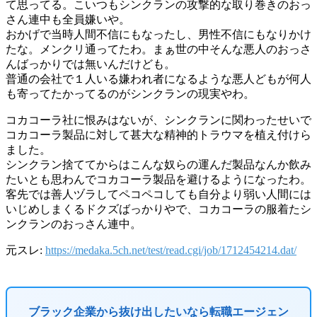
て思ってる。こいつもシンクランの攻撃的な取り巻きのおっ
さん連中も全員嫌いや。
おかげで当時人間不信にもなったし、男性不信にもなりかけ
たな。メンクリ通ってたわ。まぁ世の中そんな悪人のおっさ
んばっかりでは無いんだけども。
普通の会社で１人いる嫌われ者になるような悪人どもが何人
も寄ってたかってるのがシンクランの現実やわ。
コカコーラ社に恨みはないが、シンクランに関わったせいで
コカコーラ製品に対して甚大な精神的トラウマを植え付けら
ました。
シンクラン捨ててからはこんな奴らの運んだ製品なんか飲み
たいとも思わんでコカコーラ製品を避けるようになったわ。
客先では善人ヅラしてペコペコしても自分より弱い人間には
いじめしまくるドクズばっかりやで、コカコーラの服着たシ
ンクランのおっさん連中。
元スレ:
https://medaka.5ch.net/test/read.cgi/job/1712454214.dat/
ブラック企業から抜け出したいなら転職エージェン