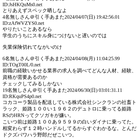
ID:JsHKQuMs0.net
とりあえずスペック晒しなよ
4
名無しさん＠引く手あまた
2024/04/07(日) 19:42:56.01
ID:zAfWVZYS0.net
やりたいことあるなら
学生のうちにスキル身につけないと遅いのでは
失業保険切れてながいのけ
6
名無しさん＠引く手あまた
2024/04/08(月) 11:04:25.99
ID:TOgT00L/0.net
前職の経験いかせる業界の求人を調べてどんな人材、経験、
資格が需要あるのか
チェックしてみるしかない
19
名無しさん＠引く手あまた
2024/06/30(日) 03:01:31.11
ID:RKquPS4p0.net
コカコーラ製品を配送している株式会社シンクランの社畜ト
ラック、姫路１００い１９６２のデュトロに乗ってる姫路
RSのHRNってクソガキが嫌い。
こいつ前は姫路１００あ９５９９の白いダイナに乗ってた。
相変わらず１２時ハンドルしてるからすぐわかるな。とんだ
ドクズパワハラ野郎だぜこいつ。