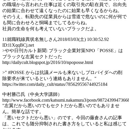
の職場から言われた仕事は近くの取引先の駐在員で、出向先
の始業に合わせて遠くなったのに始業も早くなるからね。
そのうえ、転勤先の従業員からは雪道で危ないのに何が何で
も間に合わせろと恫喝までしてるからね。
社員の生命を何も考えていないブラックだよ。
11
就職戦線異状名無しさん
2018/03/03(土) 10:30:52.92
ID:l1XqqBCj.net
>やや日刊カルト新聞: ブラック企業対策NPO「POSSE」は
ブラックな左翼セクトだった
http://dailycult.blogspot.jp/2016/10/npoposse.html
>" #POSSE からは抗議メールも来ないしプロバイダへの削
除要求が来ているという連絡もありません。"
https://twitter.com/daily_cult/status/785629556744925184
中村勝己氏（中央大学講師）
http://www.facebook.com/katsumi.nakamura3/posts/9872439947366
"左翼だから悪いのでもセクトだから悪いのでもありませ
ん。簡単な話です。
「悪いセクトだから悪い」のです。今回の藤倉さんの記事
は、これでも随分抑制された書き方をしていると私は感じて