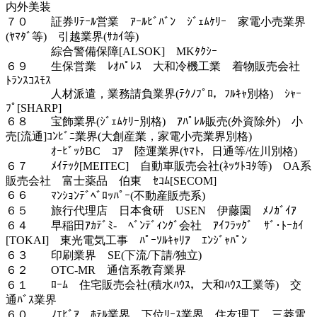
内外美装
７０ 証券ﾘﾃｰﾙ営業 ｱｰﾙﾋﾞﾊﾞﾝ ｼﾞｪﾑｹﾘｰ 家電小売業界
(ﾔﾏﾀﾞ等) 引越業界(ｻｶｲ等)
綜合警備保障[ALSOK] MKﾀｸｼｰ
６９ 生保営業 ﾚｵﾊﾟﾚｽ 大和冷機工業 着物販売会社
ﾄﾗﾝｽｺｽﾓｽ
人材派遣，業務請負業界(ﾃｸﾉﾌﾟﾛ，ﾌﾙｷｬ別格) ｼｬｰ
ﾌﾟ[SHARP]
６８ 宝飾業界(ｼﾞｪﾑｹﾘｰ別格) ｱﾊﾟﾚﾙ販売(外資除外) 小
売[流通]ｺﾝﾋﾞﾆ業界(大創産業，家電小売業界別格)
ｵｰﾋﾞｯｸBC ｺｱ 陸運業界(ﾔﾏﾄ，日通等/佐川別格)
６７ ﾒｲﾃｯｸ[MEITEC] 自動車販売会社(ﾈｯﾂﾄﾖﾀ等) OA系
販売会社 富士薬品 伯東 ｾｺﾑ[SECOM]
６６ ﾏﾝｼｮﾝﾃﾞﾍﾞﾛｯﾊﾟｰ(不動産販売系)
６５ 旅行代理店 日本食研 USEN 伊藤園 ﾒﾉｶﾞｲｱ
６４ 早稲田ｱｶﾃﾞﾐ- ﾍﾞﾝﾃﾞｨﾝｸﾞ会社 ｱｲﾌﾗｯｸﾞ ｻﾞ･ﾄｰｶｲ
[TOKAI] 東光電気工事 ﾊﾟｰｿﾙｷｬﾘｱ ｴﾝｼﾞｬﾊﾟﾝ
６３ 印刷業界 SE(下流/下請/独立)
６２ OTC-MR 通信系教育業界
６１ ﾛｰﾑ 住宅販売会社(積水ﾊｳｽ，大和ﾊｳｽ工業等) 交
通ﾊﾞｽ業界
６０ ﾉｴﾋﾞｱ ﾎﾃﾙ業界 下位ﾘｰｽ業界 住友理工 三菱電