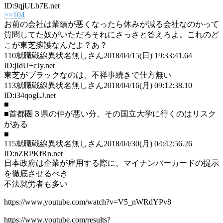
ID:9qjULb7E.net
>>104
お前の会社は業績が悪くなったら休みが減る会社なのかって
質問してた奴がいただろそれにさっさと答えろよ。これのど
こが東芝擁護なんだよ？あ？
110
就職戦線異状名無しさん
2018/04/15(日) 19:33:41.64
ID:jIdU+cJy.net
東芝がブラックなのは、不祥事続きで仕方無い
113
就職戦線異状名無しさん
2018/04/16(月) 09:12:38.10
ID:i34qogLJ.net
■
■首都圏３県の仲が悪い分、その国立大学に行くのはリスク
がある
■
115
就職戦線異状名無しさん
2018/04/30(月) 04:42:56.26
ID:nZRPKfRn.net
日本政府は企業が雇用する際に、マイナンバーカードの提示
を徹底させるべき
不法就労者も多い
https://www.youtube.com/watch?v=V5_nWRdYPv8
https://www.youtube.com/results?