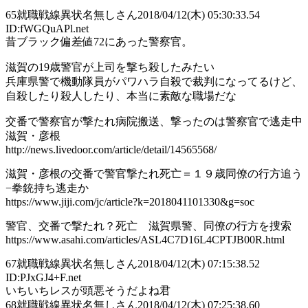
65
就職戦線異状名無しさん
2018/04/12(木) 05:30:33.54
ID:fWGQuAPl.net
昔ブラック偏差値72にあった警察官。
滋賀の19歳警官が上司を撃ち殺したみたい
兵庫県警で機動隊員がパワハラ自殺で裁判になってるけど、
自殺したり殺人したり、本当に素敵な職場だな
交番で警察官が撃たれ病院搬送、撃ったのは警察官で逃走中
滋賀・彦根
http://news.livedoor.com/article/detail/14565568/
滋賀・彦根の交番で警官撃たれ死亡＝１９歳同僚の行方追う
−拳銃持ち逃走か
https://www.jiji.com/jc/article?k=2018041101330&g=soc
警官、交番で撃たれ？死亡 滋賀県警、同僚の行方を捜索
https://www.asahi.com/articles/ASL4C7D16L4CPTJB00R.html
67
就職戦線異状名無しさん
2018/04/12(木) 07:15:38.52
ID:PJxGJ4+F.net
いちいちレスが頭悪そうだよね君
68
就職戦線異状名無しさん
2018/04/12(木) 07:25:38.60