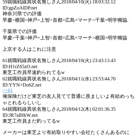
59
就職戦線異状名無しさん
2018/04/10(火) 18:03:32.12
ID:gpZoAlDP.net
神奈川県での評価
早慶>横国=神戸=上智>首都=広島=マーチ>千葉=明学獨協.
千葉県での評価
早慶>千葉=神戸=上智>首都=広島=マーチ>横国=明学獨協
上京する人はこれに注意
61
就職戦線異状名無しさん
2018/04/10(火) 23:43:13.43
ID:H1rZ65zO.net
東芝工作員早速釣られてるw
62
就職戦線異状名無しさん
2018/04/11(水) 23:53:44.70
ID:YYN+Do6Z.net
>>61
俺保険だけど東芝の友人見てて普通に羨ましいよ有給めっち
ゃとれるらしいし
64
就職戦線異状名無しさん
2018/04/12(木) 02:01:36.35
ID:JR7aIHkW.net
東芝工作員まだ釣ってるw
メーカーは東芝より有給取りやすい会社たくさんあるのに