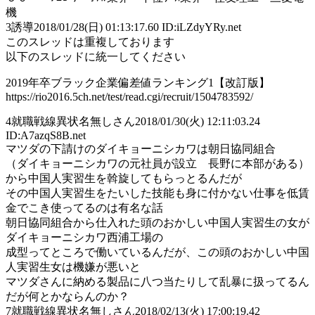
機
3
誘導
2018/01/28(日) 01:13:17.60 ID:iLZdyYRy.net
このスレッドは重複しております
以下のスレッドに統一してください
2019年卒ブラック企業偏差値ランキング1【改訂版】
https://rio2016.5ch.net/test/read.cgi/recruit/1504783592/
4
就職戦線異状名無しさん
2018/01/30(火) 12:11:03.24
ID:A7azqS8B.net
マツダの下請けのダイキョーニシカワは朝日協同組合
（ダイキョーニシカワの元社員が設立 長野に本部がある）
から中国人実習生を斡旋してもらっとるんだが
その中国人実習生をたいした技能も身に付かない仕事を低賃
金でこき使ってるのは有名な話
朝日協同組合から仕入れた頭のおかしい中国人実習生の女が
ダイキョーニシカワ西浦工場の
成型ってところで働いているんだが、この頭のおかしい中国
人実習生女は機嫌が悪いと
マツダさんに納める製品に八つ当たりして乱暴に扱ってるん
だが何とかならんのか？
7
就職戦線異状名無しさん
2018/02/13(火) 17:00:19.42