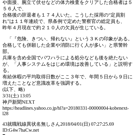
や面接、腕立て伏せなどの体力検査をクリアした合格者は５
５６人で、
合格後の辞退者も１７４人いた。こうした採用の“定員割
れ”は１１年連続で、県条例で定めた警察官の総定員も、
昨年４月現在で約２１０人の欠員が生じている。
「『危険、きつい、帰れない』という３Ｋの印象がある。
合格しても併願した企業や消防に行く人が多い」と県警幹
部。
兵庫を含め全国でパワハラによる処分なども後を絶たない
が、「人事システムをはじめ環境は改善している」と説明す
る。
有給休暇の平均取得日数がここ３年で、年間５日から９日に
増えたことなど意識改革を強調する。
(以下、略)
3/31(土) 13:05
神戸新聞NEXT
https://headlines.yahoo.co.jp/hl?a=20180331-00000004-kobenext-
l28
43
就職戦線異状名無しさん
2018/04/01(日) 07:27:25.69
ID:G4w7haCw.net