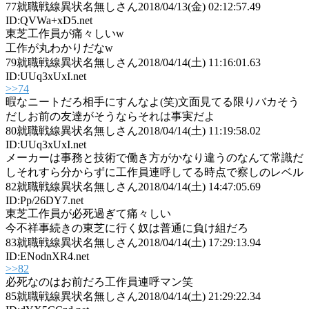
77
就職戦線異状名無しさん
2018/04/13(金) 02:12:57.49
ID:QVWa+xD5.net
東芝工作員が痛々しいw
工作が丸わかりだなw
79
就職戦線異状名無しさん
2018/04/14(土) 11:16:01.63
ID:UUq3xUxI.net
>>74
暇なニートだろ相手にすんなよ(笑)文面見てる限りバカそう
だしお前の友達がそうならそれは事実だよ
80
就職戦線異状名無しさん
2018/04/14(土) 11:19:58.02
ID:UUq3xUxI.net
メーカーは事務と技術で働き方がかなり違うのなんて常識だ
しそれすら分からずに工作員連呼してる時点で察しのレベル
82
就職戦線異状名無しさん
2018/04/14(土) 14:47:05.69
ID:Pp/26DY7.net
東芝工作員が必死過ぎて痛々しい
今不祥事続きの東芝に行く奴は普通に負け組だろ
83
就職戦線異状名無しさん
2018/04/14(土) 17:29:13.94
ID:ENodnXR4.net
>>82
必死なのはお前だろ工作員連呼マン笑
85
就職戦線異状名無しさん
2018/04/14(土) 21:29:22.34