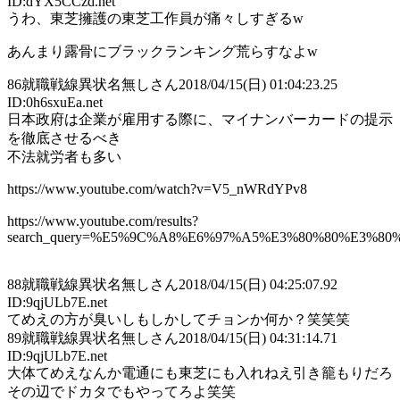
ID:dYX5CCzd.net
うわ、東芝擁護の東芝工作員が痛々しすぎるw
あんまり露骨にブラックランキング荒らすなよw
86
就職戦線異状名無しさん
2018/04/15(日) 01:04:23.25
ID:0h6sxuEa.net
日本政府は企業が雇用する際に、マイナンバーカードの提示
を徹底させるべき
不法就労者も多い
https://www.youtube.com/watch?v=V5_nWRdYPv8
https://www.youtube.com/results?
search_query=%E5%9C%A8%E6%97%A5%E3%80%80%E3%
88
就職戦線異状名無しさん
2018/04/15(日) 04:25:07.92
ID:9qjULb7E.net
てめえの方が臭いしもしかしてチョンか何か？笑笑笑
89
就職戦線異状名無しさん
2018/04/15(日) 04:31:14.71
ID:9qjULb7E.net
大体てめえなんか電通にも東芝にも入れねえ引き籠もりだろ
その辺でドカタでもやってろよ笑笑