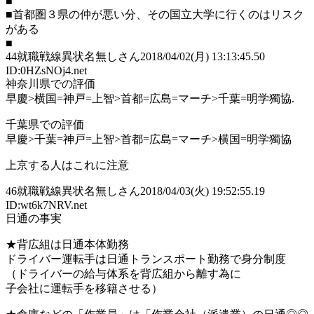
■
■首都圏３県の仲が悪い分、その国立大学に行くのはリスク
がある
■
44
就職戦線異状名無しさん
2018/04/02(月) 13:13:45.50
ID:0HZsNOj4.net
神奈川県での評価
早慶>横国=神戸=上智>首都=広島=マーチ>千葉=明学獨協.
千葉県での評価
早慶>千葉=神戸=上智>首都=広島=マーチ>横国=明学獨協
上京する人はこれに注意
46
就職戦線異状名無しさん
2018/04/03(火) 19:52:55.19
ID:wt6k7NRV.net
日通の事実
★背広組は日通本体勤務
ドライバー運転手は日通トランスポート勤務で身分制度
（ドライバーの給与体系を背広組から離す為に
子会社に運転手を移籍させる）