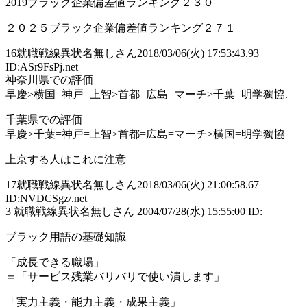
2019ブラック企業偏差値ランキング２３０
２０２５ブラック企業偏差値ランキング２７１
16
就職戦線異状名無しさん
2018/03/06(火) 17:53:43.93
ID:ASr9FsPj.net
神奈川県での評価
早慶>横国=神戸=上智>首都=広島=マーチ>千葉=明学獨協.
千葉県での評価
早慶>千葉=神戸=上智>首都=広島=マーチ>横国=明学獨協
上京する人はこれに注意
17
就職戦線異状名無しさん
2018/03/06(火) 21:00:58.67
ID:NVDCSgz/.net
3 就職戦線異状名無しさん 2004/07/28(水) 15:55:00 ID:
ブラック用語の基礎知識
「成長できる職場」
＝「サービス残業バリバリで使い潰します」
「実力主義・能力主義・成果主義」