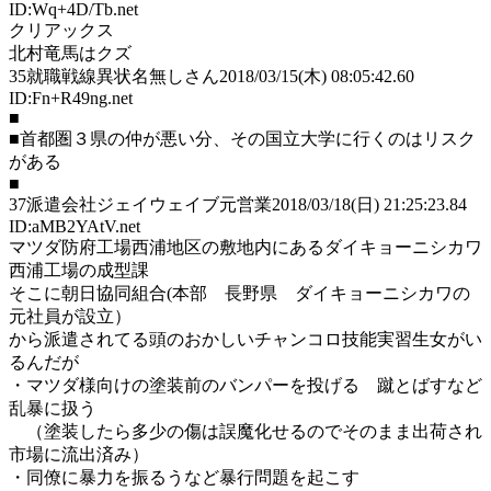
ID:Wq+4D/Tb.net
クリアックス
北村竜馬はクズ
35
就職戦線異状名無しさん
2018/03/15(木) 08:05:42.60
ID:Fn+R49ng.net
■
■首都圏３県の仲が悪い分、その国立大学に行くのはリスク
がある
■
37
派遣会社ジェイウェイブ元営業
2018/03/18(日) 21:25:23.84
ID:aMB2YAtV.net
マツダ防府工場西浦地区の敷地内にあるダイキョーニシカワ
西浦工場の成型課
そこに朝日協同組合(本部 長野県 ダイキョーニシカワの
元社員が設立）
から派遣されてる頭のおかしいチャンコロ技能実習生女がい
るんだが
・マツダ様向けの塗装前のバンパーを投げる 蹴とばすなど
乱暴に扱う
（塗装したら多少の傷は誤魔化せるのでそのまま出荷され
市場に流出済み）
・同僚に暴力を振るうなど暴行問題を起こす