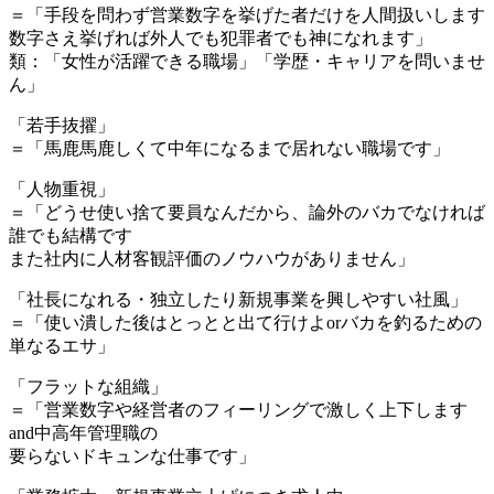
＝「手段を問わず営業数字を挙げた者だけを人間扱いします
数字さえ挙げれば外人でも犯罪者でも神になれます」
類：「女性が活躍できる職場」「学歴・キャリアを問いませ
ん」
「若手抜擢」
＝「馬鹿馬鹿しくて中年になるまで居れない職場です」
「人物重視」
＝「どうせ使い捨て要員なんだから、論外のバカでなければ
誰でも結構です
また社内に人材客観評価のノウハウがありません」
「社長になれる・独立したり新規事業を興しやすい社風」
＝「使い潰した後はとっとと出て行けよorバカを釣るための
単なるエサ」
「フラットな組織」
＝「営業数字や経営者のフィーリングで激しく上下します
and中高年管理職の
要らないドキュンな仕事です」