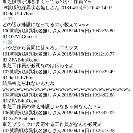
東芝擁護が沸きまくってるのが工作員？w
98
就職戦線異状名無しさん
2018/04/15(日) 10:47:14.07
ID:9qjULb7E.net
>>97
どの辺が擁護になってるのか教えてwww
100
就職戦線異状名無しさん
2018/04/15(日) 19:08:38.80
ID:O3/VbG0n.net
>>99
いやだから質問に答えろよゴミクズ
101
就職戦線異状名無しさん
2018/04/15(日) 19:12:10.77
ID:ZFAB4mOg.net
東芝工作員が必死なのは伝わるよ
103
就職戦線異状名無しさん
2018/04/15(日) 19:13:29.49
ID:9qjULb7E.net
結局答えられないんだね
wwwwwwwwwwwwwwwwwwwwwwwwwwwwwwwwwwww
104
就職戦線異状名無しさん
2018/04/15(日) 19:14:02.88
ID:ZFAB4mOg.net
東芝工作員の東芝擁護じゃなきゃ何なんだ？w
106
就職戦線異状名無しさん
2018/04/15(日) 19:23:09.05
ID:Xr27Bcub.net
東芝ブラックに反応する工作員がなんか必死w
107
就職戦線異状名無しさん
2018/04/15(日) 19:26:13.38