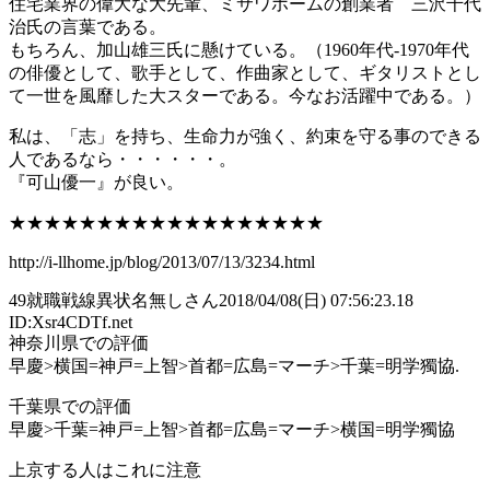
住宅業界の偉大な大先輩、ミサワホームの創業者 三沢千代
治氏の言葉である。
もちろん、加山雄三氏に懸けている。（1960年代-1970年代
の俳優として、歌手として、作曲家として、ギタリストとし
て一世を風靡した大スターである。今なお活躍中である。）
私は、「志」を持ち、生命力が強く、約束を守る事のできる
人であるなら・・・・・・。
『可山優一』が良い。
★★★★★★★★★★★★★★★★★★
http://i-llhome.jp/blog/2013/07/13/3234.html
49
就職戦線異状名無しさん
2018/04/08(日) 07:56:23.18
ID:Xsr4CDTf.net
神奈川県での評価
早慶>横国=神戸=上智>首都=広島=マーチ>千葉=明学獨協.
千葉県での評価
早慶>千葉=神戸=上智>首都=広島=マーチ>横国=明学獨協
上京する人はこれに注意