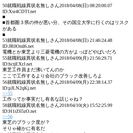
50
就職戦線異状名無しさん
2018/04/08(日) 08:20:00.07
ID:Xsr4CDTf.net
■
■首都圏３県の仲が悪い分、その国立大学に行くのはリスク
がある
■
53
就職戦線異状名無しさん
2018/04/08(日) 21:46:24.48
ID:JR0Onil6.net
電機とか東芝より三菱電機の方がよっぽどやばいだろ
55
就職戦線異状名無しさん
2018/04/09(月) 21:56:29.71
ID:bctjEXrJ.net
東芝工作員まだ沸いてんのか
ここで工作するより会社のブラック改善しろよ
56
就職戦線異状名無しさん
2018/04/09(月) 22:38:14.37
ID:pJLN2qKj.net
>>55
工作ってか事実だし有名な話じゃね？
58
就職戦線異状名無しさん
2018/04/10(火) 15:52:25.99
ID:H1rZ65zO.net
>>56
東芝のブラック度が？
そりゃ確かに有名だ