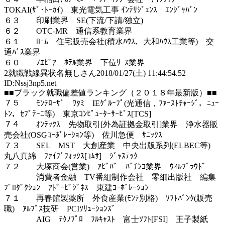
TOKAI(ｻﾞ･ﾄｰｶｲ) 東光電気工事 ｲﾝﾃﾘｼﾞｪﾝｽ ｴﾝｼﾞｬﾊﾟﾝ
６３ 印刷業界 SE(下流/下請/独立)
６２ OTC-MR 通信系教育業界
６１ ﾛｰﾑ 住宅販売会社(積水ﾊｳｽ、大和ﾊｳｽ工業等) 交
通ﾊﾞｽ業界
６０ ﾉｴﾋﾞｱ ﾎﾃﾙ業界 下位ﾘｰｽ業界
2
就職戦線異状名無しさん
2018/01/27(土) 11:44:54.52
ID:Nssj3np5.net
■■ブラック就職偏差値ランキング（２０１８年最新版）■■
７５ ﾓﾝﾃﾛｰｻﾞ ﾜﾀﾐ IEｸﾞﾙｰﾌﾟ(光通信，ﾌｧｰｽﾄﾁｬｰｼﾞ，ﾆｭｰ
ﾄﾝ，ｾﾌﾟﾃｰﾆ等) 東京ｺﾝﾋﾟｭｰﾀｰｻｰﾋﾞｽ[TCS]
７４ ｵﾝﾃｯｸｽ 先物取引[外為証拠金取引]業界 浄水器販
売会社(OSGｺｰﾎﾟﾚｰｼｮﾝ等) 佐川急便 ｻﾆｯｸｽ
７３ SEL MST 大創産業 中央出版系列(ELBEC等)
丸八真綿 ﾌｧｲﾌﾞﾌｫｯｸｽ[ｺﾑｻ] ｼﾞｬｽﾃｯｸ
７２ 大塚商会(営業) ｱﾋﾞﾊﾞ ﾊﾟﾁﾝｺ業界 ｳｨﾙﾌﾟﾗｳﾄﾞ
消費者金融 TV番組制作会社 零細出版社 編集
ﾌﾟﾛﾀﾞｸｼｮﾝ ｱﾄﾞｰﾋﾞｼﾞﾈｽ 東建ｺｰﾎﾟﾚｰｼｮﾝ
７１ 再春館製薬所 外食産業(ﾓﾝﾃ別格) ｿﾌﾄﾊﾞﾝｸ(販売
職) ｱﾙﾌﾟｽ技研 PCIｿﾘｭｰｼｮﾝｽﾞ
AIG ﾃｸﾉﾌﾟﾛ ﾌﾙｷｬｽﾄ 富士ｿﾌﾄ[FSI] 王子製紙