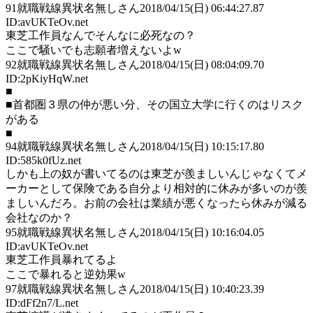
91
就職戦線異状名無しさん
2018/04/15(日) 06:44:27.87
ID:avUKTeOv.net
東芝工作員なんでそんなに必死なの？
ここで騒いでも志願者増えないよw
92
就職戦線異状名無しさん
2018/04/15(日) 08:04:09.70
ID:2pKiyHqW.net
■
■首都圏３県の仲が悪い分、その国立大学に行くのはリスク
がある
■
94
就職戦線異状名無しさん
2018/04/15(日) 10:15:17.80
ID:585k0fUz.net
しかも上の奴が書いてるのは東芝が羨ましいんじゃなくてメ
ーカーとして保険である自分より相対的に休みが多いのが羨
ましいんだろ。お前の会社は業績が悪くなったら休みが減る
会社なのか？
95
就職戦線異状名無しさん
2018/04/15(日) 10:16:04.05
ID:avUKTeOv.net
東芝工作員暴れてるよ
ここで暴れると逆効果w
97
就職戦線異状名無しさん
2018/04/15(日) 10:40:23.39
ID:dFf2n7/L.net