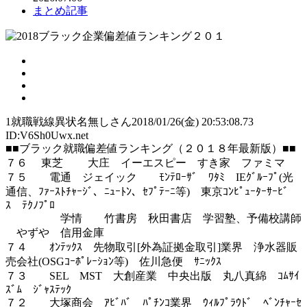
まとめ記事
1
就職戦線異状名無しさん
2018/01/26(金) 20:53:08.73
ID:V6Sh0Uwx.net
■■ブラック就職偏差値ランキング（２０１８年最新版）■■
７６ 東芝 大庄 イーエスピー すき家 ファミマ
７５ 電通 ジェイック ﾓﾝﾃﾛｰｻﾞ ﾜﾀﾐ IEｸﾞﾙｰﾌﾟ(光
通信、ﾌｧｰｽﾄﾁｬｰｼﾞ、ﾆｭｰﾄﾝ、ｾﾌﾟﾃｰﾆ等) 東京ｺﾝﾋﾟｭｰﾀｰｻｰﾋﾞ
ｽ ﾃｸﾉﾌﾟﾛ
学情 竹書房 秋田書店 学習塾、予備校講師
やずや 信用金庫
７４ ｵﾝﾃｯｸｽ 先物取引[外為証拠金取引]業界 浄水器販
売会社(OSGｺｰﾎﾟﾚｰｼｮﾝ等) 佐川急便 ｻﾆｯｸｽ
７３ SEL MST 大創産業 中央出版 丸八真綿 ｺﾑｻｲ
ｽﾞﾑ ｼﾞｬｽﾃｯｸ
７２ 大塚商会 ｱﾋﾞﾊﾞ ﾊﾟﾁﾝｺ業界 ｳｨﾙﾌﾟﾗｳﾄﾞ ﾍﾞﾝﾁｬｰｾ