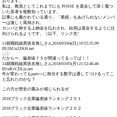
おります。
私は、教員としてこれまでにも POSSE を退会して深く傷つ
いた若者を複数知っています。
記事にも書かれている通り、「業績」をあげられないメンバ
ーは激しく罵倒され、
カンパと称する上納金を払わされ、結局は退会するように仕
向けられるようです。（以下、リンク先"
13
就職戦線異状名無しさん
2018/03/04(日) 10:55:35.99
ID:2hUu2ZKH.net
>>1
だからー、偏差値７５が間違ってるってば！！
14
就職戦線異状名無しさん
2018/03/05(月) 21:52:46.46
ID:uKvCDLjx.net
年が変わってもpart○○に相当する数字は通してつけるってこ
と忘れたのかな？
この方が歴史の重みが感じられるぜ
2018ブラック企業偏差値ランキング２０１
2018ブラック企業偏差値ランキング２０２