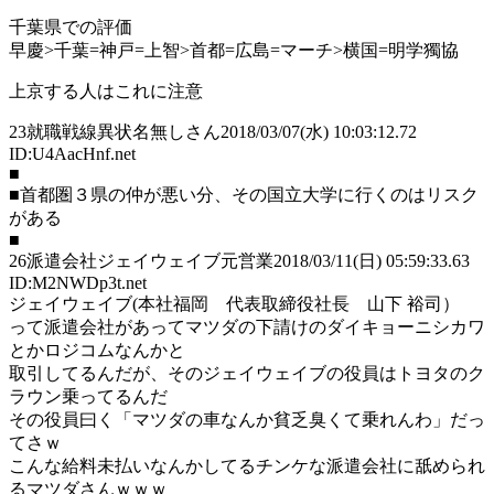
千葉県での評価
早慶>千葉=神戸=上智>首都=広島=マーチ>横国=明学獨協
上京する人はこれに注意
23
就職戦線異状名無しさん
2018/03/07(水) 10:03:12.72
ID:U4AacHnf.net
■
■首都圏３県の仲が悪い分、その国立大学に行くのはリスク
がある
■
26
派遣会社ジェイウェイブ元営業
2018/03/11(日) 05:59:33.63
ID:M2NWDp3t.net
ジェイウェイブ(本社福岡 代表取締役社長 山下 裕司）
って派遣会社があってマツダの下請けのダイキョーニシカワ
とかロジコムなんかと
取引してるんだが、そのジェイウェイブの役員はトヨタのク
ラウン乗ってるんだ
その役員曰く「マツダの車なんか貧乏臭くて乗れんわ」だっ
てさｗ
こんな給料未払いなんかしてるチンケな派遣会社に舐められ
るマツダさんｗｗｗ