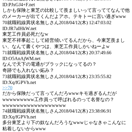
ID:PJxGJ4+F.net
しかも保険と東芝の比較して羨ましいって言っててなんで他
のメーカーが出てくんだよアホ。テキトーに言い過ぎwww
70
就職戦線異状名無しさん
2018/04/12(木) 12:47:03.02
ID:JR7aIHkW.net
東芝工作員必死だなw
東芝不祥事起こして経営傾いてるんだから、今東芝羨まし
い、なんて書くやつは、東芝工作員しかいねーよw
71
就職戦線異状名無しさん
2018/04/12(木) 20:37:49.66
ID:O5AnAjWM.net
なんで天下の電通がブラックになってるの？
奇跡でも入れない妬み？
73
就職戦線異状名無しさん
2018/04/12(木) 23:35:55.82
ID:Xq/fGPVh.net
>>70
だから保険だって言ってんだろwwwキモ過ぎるんだが
wwwwwwwww工作員って呼ばれるのって名誉なの？
wwwwwwwwwwwwwwwwww
74
就職戦線異状名無しさん
2018/04/12(木) 23:38:06.91
ID:Xq/fGPVh.net
多分東芝より下の奴なんだろうなwwwじゃなきゃこんなに
粘着しないからwww