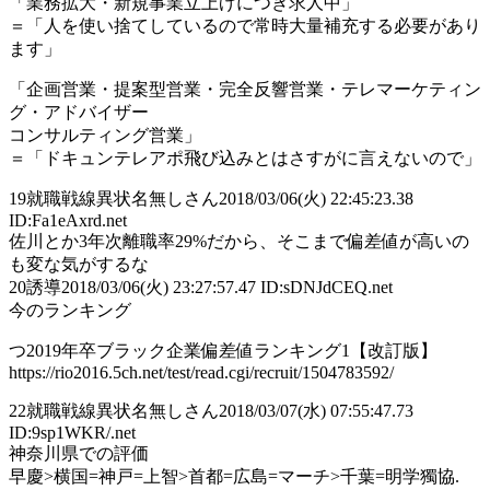
「業務拡大・新規事業立上げにつき求人中」
＝「人を使い捨てしているので常時大量補充する必要があり
ます」
「企画営業・提案型営業・完全反響営業・テレマーケティン
グ・アドバイザー
コンサルティング営業」
＝「ドキュンテレアポ飛び込みとはさすがに言えないので」
19
就職戦線異状名無しさん
2018/03/06(火) 22:45:23.38
ID:Fa1eAxrd.net
佐川とか3年次離職率29%だから、そこまで偏差値が高いの
も変な気がするな
20
誘導
2018/03/06(火) 23:27:57.47 ID:sDNJdCEQ.net
今のランキング
つ2019年卒ブラック企業偏差値ランキング1【改訂版】
https://rio2016.5ch.net/test/read.cgi/recruit/1504783592/
22
就職戦線異状名無しさん
2018/03/07(水) 07:55:47.73
ID:9sp1WKR/.net
神奈川県での評価
早慶>横国=神戸=上智>首都=広島=マーチ>千葉=明学獨協.