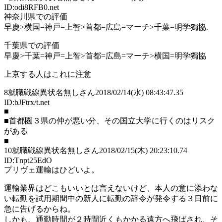
ID:odi8RFB0.net
神奈川県での評価
早慶>横国=神戸=上智>首都=広島=マーチ>千葉=明学獨協.
千葉県での評価
早慶>千葉=神戸=上智>首都=広島=マーチ>横国=明学獨協
上京する人はこれに注意
8
就職戦線異状名無しさん
2018/02/14(水) 08:43:47.35
ID:bJFtrx/t.net
■
■首都圏３県の仲が悪い分、その国立大学に行くのはリスク
がある
■
10
就職戦線異状名無しさん
2018/02/15(木) 20:23:10.74
ID:Tnpt25EdO
プリヴェ運輸はひどいよ。
運輸業界はどこもいいとは言えないけど、本人の意に添わな
い転勤を試用期間中の新人に転勤の辞令が発令する３日前に
急に告げるからね。
しかも、通勤時間が２時間近くもかかる遠方へ飛ばされ、そ