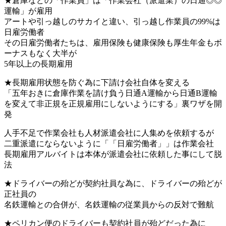
★倉庫などの「作業員」は「作業会社（派遣業）の日通◎◎
運輸」が雇用
アートや引っ越しのサカイと違い、引っ越し作業員の99%は
日雇労働者
その日雇労働者たちは、雇用保険も健康保険も厚生年金もボ
ーナスもなく大半が
5年以上の長期雇用
★長期雇用状態を防ぐ為に下請け会社自体を変える
「五年おきに倉庫作業を請け負う日通A運輸から日通B運輸
を変えて非正規を正規雇用にしないようにする」裏ワザを開
発
人手不足で作業会社も人材派遣会社に人集めを依頼するが
二重派遣にならないように「「日雇労働者」」は作業会社
長期雇用アルバイトは本体が派遣会社に依頼した事にして脱
法
★ドライバーの殆どが契約社員な為に、ドライバーの殆どが
正社員の
名鉄運輸との合併が、名鉄運輸の従業員からの反対で難航
★ペリカン便のドライバーも契約社員が殆どだった為に