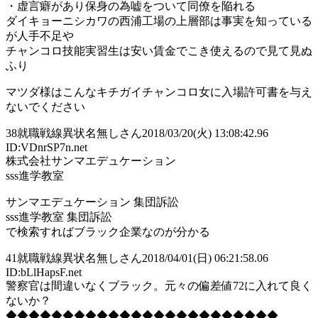
・虚言癖があり保身の為嘘をついて同僚を陥れる
ダイキョーニシカワの西浦工場の上層部は事実を知っている
が人手不足や
チャンコロ技能実習生は安い賃金でこき使えるので見て見ぬ
ふり
マツダ様はこんなキチガイチャンコロ女に入場許可書を与え
ないでください
38
就職戦線異状名無しさん
2018/03/20(火) 13:08:42.96
ID:VDnrSP7n.net
株式会社サンマエデュケーション
sss進学教室
サンマエデュケーション 集団訴訟
sss進学教室 集団訴訟
で検索すればブラック企業なのが分かる
41
就職戦線異状名無しさん
2018/04/01(日) 06:21:58.06
ID:bLlHapsF.net
警察官は間違いなくブラック。元々の偏差値72に入れて良く
ないか？
◆◆◆◆◆◆◆◆◆◆◆◆◆◆◆◆◆◆◆◆◆◆◆◆