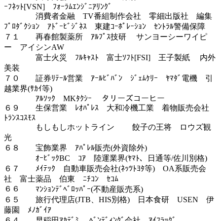
ｰﾌﾈｯﾄ[VSN] ﾌｫｰﾗﾑｴﾝｼﾞﾆｱﾘﾝｸﾞ
消費者金融 TV番組制作会社 零細出版社 編集
ﾌﾟﾛﾀﾞｸｼｮﾝ ｱﾄﾞｰﾋﾞｼﾞﾈｽ 東建ｺｰﾎﾟﾚｰｼｮﾝ ｾﾝﾄﾗﾙ警備保障
７１ 再春館製薬所 ｱﾙﾌﾟｽ技研 サンヨーシーワイピ
ー アイシンAW
富士火災 ﾌﾙｷｬｽﾄ 富士ｿﾌﾄ[FSI] 王子製紙 内外
美装
７０ 証券ﾘﾃｰﾙ営業 ｱｰﾙﾋﾞﾊﾞﾝ ｼﾞｪﾑｹﾘｰ ﾔﾏﾀﾞ電機 引
越業界(ｻｶｲ等)
ｱﾙｿｯｸ MKﾀｸｼｰ タリーズコーヒー
６９ 生保営業 ﾚｵﾊﾟﾚｽ 大和冷機工業 着物販売会社
ﾄﾗﾝｽｺｽﾓｽ
もしもしホットライン 餃子の王将 ロウズ観
光
６８ 宝飾業界 ｱﾊﾟﾚﾙ販売(外資除外)
ｵｰﾋﾞｯｸBC ｺｱ 陸運業界(ﾔﾏﾄ、日通等/佐川別格)
６７ ﾒｲﾃｯｸ 自動車販売会社(ﾈｯﾂﾄﾖﾀ等) OA系販売会
社 富士薬品 伯東 ﾆﾁｺﾝ ｾｺﾑ
６６ ﾏﾝｼｮﾝﾃﾞﾍﾞﾛｯﾊﾟｰ(不動産販売系)
６５ 旅行代理店(JTB、HIS別格) 日本食研 USEN 伊
藤園 ﾒﾉｶﾞｲｱ
６４ 早稲田ｱｶﾃﾞﾐ- ﾍﾞﾝﾃﾞｨﾝｸﾞ会社 ｱｲﾌﾗｯｸﾞ