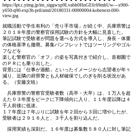
https://lpt.c.yimg.jp/im_siggwxp9Lvabh0HnGEfc69mhUw—x900-
y650-q90-exp3h-pril/amd/20180331-00000004-kobenext-000-
view.jpg
就職活動で学生有利の「売り手市場」が続く中、兵庫県警は
２０１８年度の警察官採用試験の方針を大幅に見直した。
筆記試験で受験者が問題を選べる方式を導入し、身長・体重
の体格基準も撤廃。募集パンフレットではツーリングやゴル
フなどを
楽しむ警察官の「オフ」の姿を写真付きで紹介し、首都圏で
のＰＲにも乗り出した。
背景には「仕事が過酷」といったイメージから志望者が年々
減り、近隣の府県警とも人材確保でしのぎを削る状況があ
る。（安藤文暁）
兵庫県警の警察官受験者数（高卒・大卒）は、１万人を超
えた０３年度をピークに下降傾向に入り、１１年度以降は４
千人前後に低迷。
１７年度は７年ぶりに試験を年２回から３回に増やしたが、
受験者は２９１６人と、３千人を割り込んだ。
採用実績も深刻だ。１６年度は募集数５８０人に対し筆記