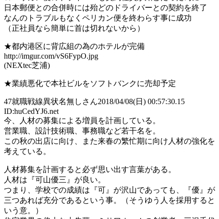
日本郵便との合併時には殆どのドライバーとの契約を終了
なんのトラブルもなくペリカン便を終わらす事に成功
（正社員なら簡単に首は切れないから）
★都内港区に背広組の為のホテルが完備
http://imgur.com/vS6FypO.jpg
(NEXtec芝浦)
★業績悪化で本社ビルをソフトバンクに売却予定
47
就職戦線異状名無しさん
2018/04/08(日) 00:57:30.15
ID:huCedYJ6.net
今、人材の募集による増員を計画している。
営業職、設計技術職、事務職など若干名を。
この秋の出店に向け、また来春の繁忙期に向け人材の強化を
考えている。
人材募集を計画すると必ず思い出す言葉がある。
人材は『可山優三』が良い。
つまり、学校での成績は『可』が沢山であっても、『優』が
三つあれば充分であるという事。（そうゆう人を採用すると
いう意。）