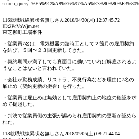
search_query=%E5%9C%A8%E6%97%A5%E3%80%80%E3%
116
就職戦線異状名無しさん
2018/04/30(月) 12:37:45.72
ID:2PcVoWjm.net
東芝柳町工場事件
・従業員7名は、電気機器の臨時工として２箇月の雇用契約
を結び、５回〜２３回更新してきた。
・契約期間が満了しても真面目に働いていれば解雇されるよ
うなことはないと言われていた。
・会社が勤務成績、リストラ、不良行為などを理由に7名の
雇止め（契約更新の拒否）を行った。
・従業員は雇止めは無効として雇用契約上の地位の確認を求
めて提起した。
・判決で従業員側の主張が認められ雇用契約の更新が認めら
れた。
118
就職戦線異状名無しさん
2018/05/05(土) 08:21:44.04