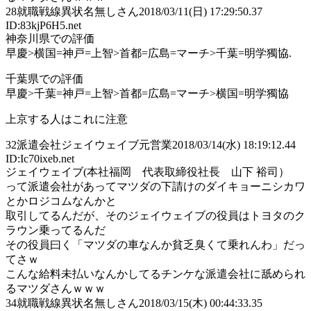
28
就職戦線異状名無しさん
2018/03/11(日) 17:29:50.37
ID:83kjP6H5.net
神奈川県での評価
早慶>横国=神戸=上智>首都=広島=マーチ>千葉=明学獨協.
千葉県での評価
早慶>千葉=神戸=上智>首都=広島=マーチ>横国=明学獨協
上京する人はこれに注意
32
派遣会社ジェイウェイブ元営業
2018/03/14(水) 18:19:12.44
ID:Ic70ixeb.net
ジェイウェイブ(本社福岡 代表取締役社長 山下 裕司）
って派遣会社があってマツダの下請けのダイキョーニシカワ
とかロジコムなんかと
取引してるんだが、そのジェイウェイブの役員はトヨタのク
ラウン乗ってるんだ
その役員曰く「マツダの車なんか貧乏臭くて乗れんわ」だっ
てさｗ
こんな給料未払いなんかしてるチンケな派遣会社に舐められ
るマツダさんｗｗｗ
34
就職戦線異状名無しさん
2018/03/15(木) 00:44:33.35