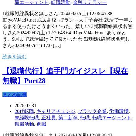
職エージェント
,
転職活動
,
金融リテラシー
1就職戦線異状名無しさん2024/09/07(土) 12:06:45.88
ID:yoVJ4ad+.net 底辺高校→Fラン→大手子会社 就活で一年ま
るまる使ったけどうまくいった、嬉しい 3就職戦線異状名無
しさん2024/09/07(土) 12:29:48.64 ID:yoVJ4ad+.net ありがと
う。9月まで就活続けてて良かったわ 5就職戦線異状名無し
さん2024/09/07(土) 17:0 […]
続きを読む
【退職代行】追手門ガイジスレ【現在
無職】Part28
まとめ記事
2026.07.31
20代転職
,
キャリアチェンジ
,
ブラック企業
,
労働環境
,
未経験転職
,
正社員
,
第二新卒
,
転職
,
転職エージェント
,
転職活動
,
退職
1就職戦線異状名無しさん2021/04/12(月) 12:08:36.42