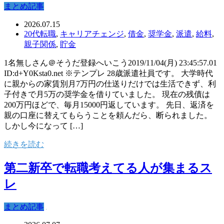
まとめ記事
2026.07.15
20代転職
,
キャリアチェンジ
,
借金
,
奨学金
,
派遣
,
給料
,
親子関係
,
貯金
1名無しさん＠そうだ登録へいこう2019/11/04(月) 23:45:57.01
ID:d+Y0Ksta0.net ※テンプレ 28歳派遣社員です。 大学時代
に親からの家賃別月7万円の仕送りだけでは生活できず、利
子付きで月5万の奨学金を借りていました。 現在の残債は
200万円ほどで、毎月15000円返しています。 先日、返済を
親の口座に替えてもらうことを頼んだら、断られました。
しかし今になって […]
続きを読む
第二新卒で転職考えてる人が集まるス
レ
まとめ記事