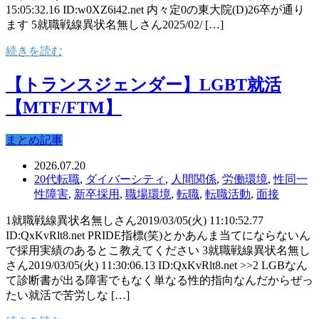
15:05:32.16 ID:w0XZ6i42.net 内々定0の東大院(D)26卒が通り
ます 5就職戦線異状名無しさん2025/02/ […]
続きを読む
【トランスジェンダー】LGBT就活
【MTF/FTM】
まとめ記事
2026.07.20
20代転職
,
ダイバーシティ
,
人間関係
,
労働環境
,
性同一
性障害
,
新卒採用
,
職場環境
,
転職
,
転職活動
,
面接
1就職戦線異状名無しさん2019/03/05(火) 11:10:52.77
ID:QxKvRlt8.net PRIDE指標(笑)とかあんま当てにならないん
で採用実績のあるとこ教えてください 3就職戦線異状名無し
さん2019/03/05(火) 11:30:06.13 ID:QxKvRlt8.net >>2 LGBなん
て診断書が出る障害でもなく単なる性的指向なんだからぜっ
たい就活で苦労しな […]