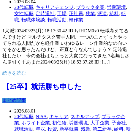
2026.08.04
20代転職
,
キャリアチェンジ
,
ブラック企業
,
労働環境
,
女性転職
,
定時退社
,
工場
,
正社員
,
残業
,
派遣
,
給料
,
転
職
,
転職体験談
,
転職活動
,
軽作業
1犬派2024/03/25(月) 18:17:30.42 ID:JyJHDM0x0 転職考えてる
んですけど マルチタスク苦手人間、一つのことずっとやっ
てられる人間だから軽作業 いわゆるレーン作業的なの向い
てるかと思ったんだけど、正直どうなんでしょう？ 定時退
社したい…今の会社はちょっと大変になってきた 3名無しさ
ん＠引く手あまた2024/03/25(月) 18:53:37.26 ID: […]
続きを読む
【25卒】就活勝ち申した
まとめ記事
2026.08.01
20代転職
,
NISA
,
キャリア
,
スキルアップ
,
ブラック企
業
,
ホワイト企業
,
初任給
,
労働環境
,
大手企業
,
子会社
,
就職活動
,
年収
,
投資
,
新卒就職
,
残業
,
第二新卒
,
給料
,
転