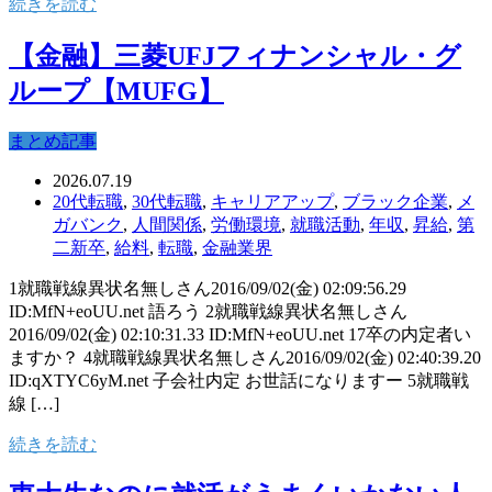
続きを読む
【金融】三菱UFJフィナンシャル・グ
ループ【MUFG】
まとめ記事
2026.07.19
20代転職
,
30代転職
,
キャリアアップ
,
ブラック企業
,
メ
ガバンク
,
人間関係
,
労働環境
,
就職活動
,
年収
,
昇給
,
第
二新卒
,
給料
,
転職
,
金融業界
1就職戦線異状名無しさん2016/09/02(金) 02:09:56.29
ID:MfN+eoUU.net 語ろう 2就職戦線異状名無しさん
2016/09/02(金) 02:10:31.33 ID:MfN+eoUU.net 17卒の内定者い
ますか？ 4就職戦線異状名無しさん2016/09/02(金) 02:40:39.20
ID:qXTYC6yM.net 子会社内定 お世話になりますー 5就職戦
線 […]
続きを読む