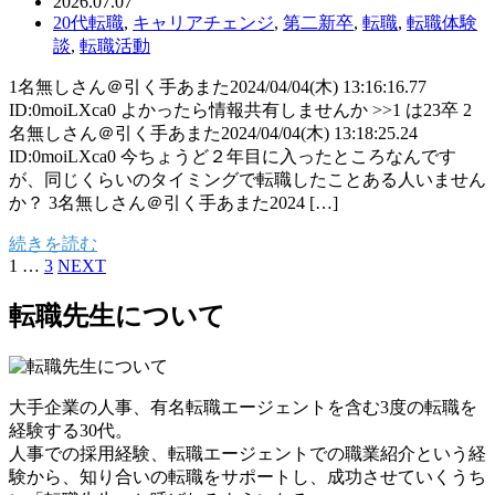
2026.07.07
20代転職
,
キャリアチェンジ
,
第二新卒
,
転職
,
転職体験
談
,
転職活動
1名無しさん＠引く手あまた2024/04/04(木) 13:16:16.77
ID:0moiLXca0 よかったら情報共有しませんか >>1 は23卒 2
名無しさん＠引く手あまた2024/04/04(木) 13:18:25.24
ID:0moiLXca0 今ちょうど２年目に入ったところなんです
が、同じくらいのタイミングで転職したことある人いません
か？ 3名無しさん＠引く手あまた2024 […]
続きを読む
1
…
3
NEXT
転職先生について
大手企業の人事、有名転職エージェントを含む3度の転職を
経験する30代。
人事での採用経験、転職エージェントでの職業紹介という経
験から、知り合いの転職をサポートし、成功させていくうち