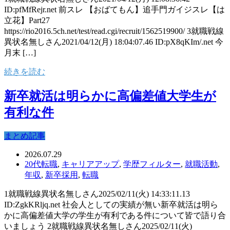
ID:pfMfRejr.net 前スレ 【おばてもん】追手門ガイジスレ【は
立花】Part27
https://rio2016.5ch.net/test/read.cgi/recruit/1562519900/ 3就職戦線
異状名無しさん2021/04/12(月) 18:04:07.46 ID:pX8qKIm/.net 今
月末 […]
続きを読む
新卒就活は明らかに高偏差値大学生が
有利な件
まとめ記事
2026.07.29
20代転職
,
キャリアアップ
,
学歴フィルター
,
就職活動
,
年収
,
新卒採用
,
転職
1就職戦線異状名無しさん2025/02/11(火) 14:33:11.13
ID:ZgkKRljq.net 社会人としての実績が無い新卒就活は明ら
かに高偏差値大学の学生が有利である件について皆で語り合
いましょう 2就職戦線異状名無しさん2025/02/11(火)