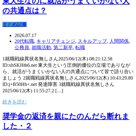
東大生なのに就活がうまくいかない人
の共通点は？
まとめ記事
2026.07.17
20代転職
,
キャリアチェンジ
,
スキルアップ
,
人間関係
,
公務員
,
就職活動
,
第二新卒
,
転職
1就職戦線異状名無しさん2025/06/12(木) 08:21:12.58
ID:xhSKHth6.net 東大生という圧倒的優位の立場でありなが
ら、就活がうまくいかない人の共通点について皆で語り合い
ましょう 2就職戦線異状名無しさん2025/06/12(木) 10:43:29.80
ID:j+B50Hb+.net 発達障害 3就職戦線異状名無しさん
2025/06/12(木) 11:55:27.2 […]
続きを読む
奨学金の返済を親にたのんだら断れま
した・２