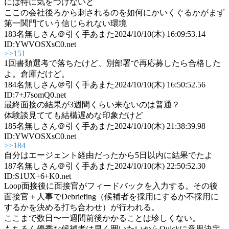
には特に気をつけないと
ここの会社後ろから刺されるのを如何にかいくぐるかがまず
第一関門ていう信じられない環境
183
名無しさん＠引く手あまた
2024/10/10(木) 16:09:53.14
ID:YWVOSXsC0.net
>>151
1回書類選考で落ちたけど、別部署で再応募したら合格した
よ。倉庫だけど。
184
名無しさん＠引く手あまた
2024/10/10(木) 16:50:52.56
ID:7+J7somQ0.net
最終面接の結果が3週間くらい来ないのは普通？
体験談見てても結構遅めな印象だけど
185
名無しさん＠引く手あまた
2024/10/10(木) 21:38:39.98
ID:YWVOSXsC0.net
>>184
自分はエージェント経由だったから5日以内に結果でたよ
187
名無しさん＠引く手あまた
2024/10/10(木) 22:50:52.30
ID:S1UX+6+K0.net
Loop面接後に面接官がフィードバックを入力する。その後
面接官＋人事でDebriefing（候補者を採用にするか不採用に
するかを決める打ち合わせ）が行われる。
ここまで数日〜一週間前後かかることは珍しくない。
もちろん優秀な候補者は早く囲いたいからQuickに意思決定