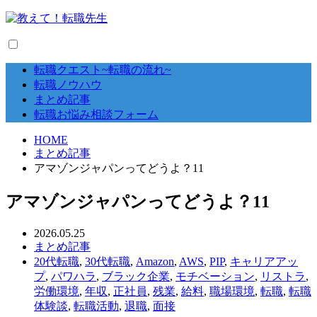
転職クエスト~転職の流れ~
転職ノウハウ
まとめ記事
転職お悩み相談フォーム
HOME
まとめ記事
アマゾンジャパンってどうよ？11
アマゾンジャパンってどうよ？11
2026.05.25
まとめ記事
20代転職
,
30代転職
,
Amazon
,
AWS
,
PIP
,
キャリアアッ
プ
,
パワハラ
,
ブラック企業
,
モチベーション
,
リストラ
,
労働環境
,
年収
,
正社員
,
残業
,
給料
,
職場環境
,
転職
,
転職
体験談
,
転職活動
,
退職
,
面接