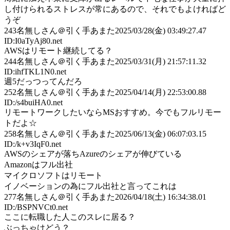
し付けられるストレスが常にあるので、それでもよければど
うぞ
243
名無しさん＠引く手あまた
2025/03/28(金) 03:49:27.47
ID:I0aTyAj80.net
AWSはリモート継続してる？
244
名無しさん＠引く手あまた
2025/03/31(月) 21:57:11.32
ID:ihfTKL1N0.net
週5だっつってんだろ
252
名無しさん＠引く手あまた
2025/04/14(月) 22:53:00.88
ID:/s4buiHA0.net
リモートワークしたいならMSおすすめ。今でもフルリモー
トだよ☆
258
名無しさん＠引く手あまた
2025/06/13(金) 06:07:03.15
ID:/k+v3IqF0.net
AWSのシェアが落ちAzureのシェアが伸びている
Amazonはフル出社
マイクロソフトはリモート
イノベーションの為にフル出社と言ってこれは
277
名無しさん＠引く手あまた
2026/04/18(土) 16:34:38.01
ID:/BSPNVCt0.net
ここに転職した人このスレに居る？
ぶっちゃけどう？