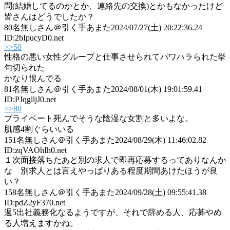
問(結婚してるのかとか、連絡先の交換)とかもなかったけど
皆さんはどうでしたか？
80
名無しさん＠引く手あまた
2024/07/27(土) 20:22:36.24
ID:2bIpucyD0.net
>>50
性格の悪い女性グループと仕事させられてパワハラられた挙
句切られた
かなり恨んでる
81
名無しさん＠引く手あまた
2024/08/01(木) 19:01:59.41
ID:PJqglljJ0.net
>>80
プライベート死んでそうな陰湿な女割と多いよな。
肌感4割ぐらいいる
151
名無しさん＠引く手あまた
2024/08/29(木) 11:46:02.82
ID:zqVAOhIh0.net
１次面接落ちたあと別の求人で即再応募するってありなんか
な 別求人とは言えやっぱりある程度期間あけたほうが良
い？
158
名無しさん＠引く手あまた
2024/09/28(土) 09:55:41.38
ID:pdZ2yF370.net
週5出社義務化なるようですが、それで辞める人、応募やめ
る人増えますかね。