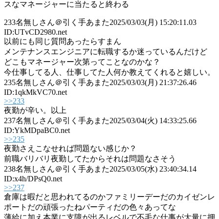
スなマネージャーに当たると終わる
233
名無しさん＠引く手あまた
2025/03/03(月) 15:20:11.03
ID:UTvCD2980.net
以前にも同じ質問あったらすまん
メンテナンスエンジニアに転職するか迷っているんだけど
どこもマネージャー次第ってことなのかな？
今仕事してる人、仕事してた人何か教えてくれると嬉しい。
235
名無しさん＠引く手あまた
2025/03/03(月) 21:37:26.46
ID:1qkMkVC70.net
>>233
夜勤が辛い。以上
237
名無しさん＠引く手あまた
2025/03/04(火) 14:33:25.66
ID:YkMDpaBC0.net
>>235
夜勤さえこなせれば問題ない感じか？
前職バリバリ夜勤してたからそれは問題なさそう
238
名無しさん＠引く手あまた
2025/03/05(水) 23:40:34.14
ID:x4h/DPsQ0.net
>>237
倉庫は暇だと思われてるのかファミリーデーだのカイゼンレ
ポートだの頑張ったねパーティだの色々あってな
薄給に加え本業に支障が出るレベルで不毛な仕事が大量に押