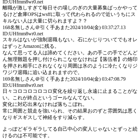
ID:UHfmm8wr0.net
離職が激しすぎて毎日その場しのぎの大量募集ばっかやって
るけど倉庫OPSはwsffに取って代わられるので近いうちにス
キルない人は大量に切られますよ？？
168
名無しさん＠引く手あまた
2024/10/04(金) 03:37:27.13
ID:UHfmm8wr0.net
スキルはないが強制退職もない。石にかじりついてでもオレ
はずっとAmazonに残る。
なんて思ってる人は諦めてください。あの手この手でどんど
ん無理難題を押し付けられこなせなければ【落伍者】の烙印
を押され相手にされなくなり周囲は氷のように冷たくなりジ
ワジワ退職に追い込まれますので。
169
名無しさん＠引く手あまた
2024/10/04(金) 03:47:08.79
ID:UHfmm8wr0.net
日々コロコロコロコロ変化を繰り返し永遠に止まることがな
い。これが終点というゴールなんてない。
変化に対応出来なければ落ちこぼれ。
常に周囲と競走を強いられ、その結果おのずと雰囲気は悪く
なりギスギスして神経をすり減らす。
よっぽどギラギラしてる自己中心の変人じゃないとずっと続
けるのは不可能です。