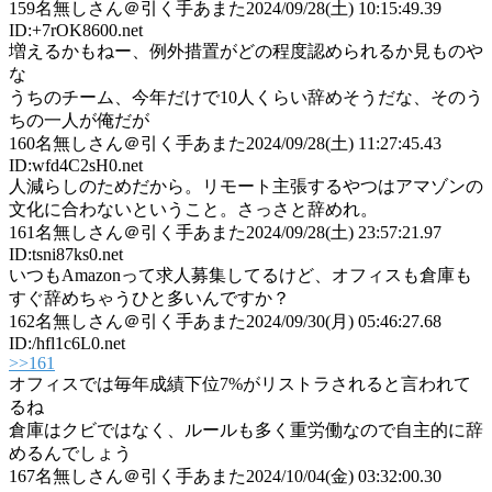
159
名無しさん＠引く手あまた
2024/09/28(土) 10:15:49.39
ID:+7rOK8600.net
増えるかもねー、例外措置がどの程度認められるか見ものや
な
うちのチーム、今年だけで10人くらい辞めそうだな、そのう
ちの一人が俺だが
160
名無しさん＠引く手あまた
2024/09/28(土) 11:27:45.43
ID:wfd4C2sH0.net
人減らしのためだから。リモート主張するやつはアマゾンの
文化に合わないということ。さっさと辞めれ。
161
名無しさん＠引く手あまた
2024/09/28(土) 23:57:21.97
ID:tsni87ks0.net
いつもAmazonって求人募集してるけど、オフィスも倉庫も
すぐ辞めちゃうひと多いんですか？
162
名無しさん＠引く手あまた
2024/09/30(月) 05:46:27.68
ID:/hfl1c6L0.net
>>161
オフィスでは毎年成績下位7%がリストラされると言われて
るね
倉庫はクビではなく、ルールも多く重労働なので自主的に辞
めるんでしょう
167
名無しさん＠引く手あまた
2024/10/04(金) 03:32:00.30