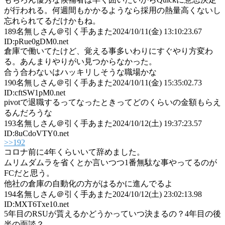
が行われる。何週間もかかるようなら採用の熱量高くないし
忘れられてるだけかもね。
189
名無しさん＠引く手あまた
2024/10/11(金) 13:10:23.67
ID:pRue0gDM0.net
倉庫で働いてたけど、覚える事多いわりにすぐやり方変わ
る。あんまりやりがい見つからなかった。
合う合わないはハッキリしそうな職場かな
190
名無しさん＠引く手あまた
2024/10/11(金) 15:35:02.73
ID:cftSW1pM0.net
pivotで退職するってなったときってどのくらいの金額もらえ
るんだろうな
193
名無しさん＠引く手あまた
2024/10/12(土) 19:37:23.57
ID:8uCdoVTY0.net
>>192
コロナ前に4年くらいいて辞めました。
ムリムダムラを省くとか言いつつ1番無駄な事やってるのが
FCだと思う。
他社の倉庫の自動化の方がはるかに進んでるよ
194
名無しさん＠引く手あまた
2024/10/12(土) 23:02:13.98
ID:MXT6Txe10.net
5年目のRSUが貰えるかどうかっていつ決まるの？4年目の後
半の面談？