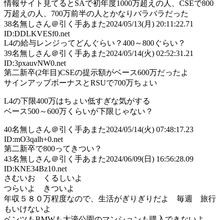
情報サイト見てるとSAで初年度1000万超えの人、CSEで800
万超えの人、700万前半の人とかなりバラバラだった
38
名無しさん＠引く手あまた
2024/05/13(月) 20:11:22.71
ID:DDLKVESf0.net
L4の給与レンジってどんぐらい？400～800ぐらい？
39
名無しさん＠引く手あまた
2024/05/14(火) 02:52:31.21
ID:3pxauvNW0.net
第二新卒(2年目)CSEの提示額がベース600万だったよ
サインアップボーナスとRSUで700万ちょい
L4の下限400万はちょい低すぎな気がする
ベース500～600万くらいが下限じゃない？
40
名無しさん＠引く手あまた
2024/05/14(火) 07:48:17.23
ID:mO3qalh+0.net
第二新卒で800ってきつい？
43
名無しさん＠引く手あまた
2024/06/09(日) 16:56:28.09
ID:KNE34Bz10.net
さむいお くるしいよ
つらいよ きついよ
年収５８０万程度なので、生活がぎりぎりだよ 毎週 旅行
もいけないよ
ベンツもBMWも大濠公園のマンションも購入できないよ