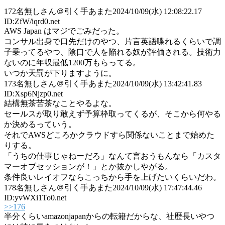
172
名無しさん＠引く手あまた
2024/10/09(水) 12:08:22.17
ID:ZfW/iqrd0.net
AWS Japan はマジでごみだった。
コンサル出身で口先だけのやつ、片言英語喋れるくらいで調
子乗ってるやつ、陰口で人を陥れる奴が評価される。技術力
ないのに年収最低1200万もらってる。
いつか天罰が下りますように。
173
名無しさん＠引く手あまた
2024/10/09(水) 13:42:41.83
ID:Xsp6Njzp0.net
結構無茶苦茶なことやるよな。
セールスが取り敢えず予算枠取ってくるが、そこから何やる
か決めるっていう。
それでAWSどころかクラウドすら関係ないことまで始めた
りする。
「うちの仕事じゃねーだろ」なんて言おうもんなら「カスタ
マーオブセッションが！」とか抜かしやがる。
条件良いレイオフならこっちから手を上げたいくらいだわ。
178
名無しさん＠引く手あまた
2024/10/09(水) 17:47:44.46
ID:yvWXi1To0.net
>>176
半分くらいamazonjapanからの転籍だからな、社歴長いやつ