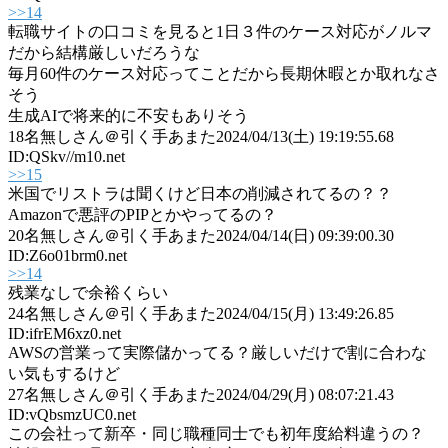
>>14
転職サイトの口コミを見ると1日３件のケース対応がノルマ
だから結構厳しいだろうな
毎月60件のケース対応ってことだから長期休暇とか取れなさ
そう
生成AIで将来的に不安もありそう
18
名無しさん＠引く手あまた
2024/04/13(土) 19:19:55.68
ID:QSkv//m10.net
>>15
米国でリストラは聞くけど日本の削減されてるの？？
Amazonで悪評のPIPとかやってるの？
20
名無しさん＠引く手あまた
2024/04/14(日) 09:39:00.30
ID:Z6o01brm0.net
>>14
残業なしで余裕くらい
24
名無しさん＠引く手あまた
2024/04/15(月) 13:49:26.85
ID:ifrEM6xz0.net
AWSの営業って実際儲かってる？厳しいだけで割に合わな
い気もするけど
27
名無しさん＠引く手あまた
2024/04/29(月) 08:07:21.43
ID:vQbsmzUC0.net
この会社って新卒・同じ職種同士でも初年度給料違うの？