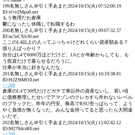
199
名無しさん＠引く手あまた
2024/10/15(火) 07:52:00.19
ID:vl+e2Mpu0.net
もう無理だわ倉庫
鬱になったし休職して転職するわ
200
名無しさん＠引く手あまた
2024/10/15(火) 09:07:32.37
ID:uc5sCXb30.net
ここのL4以上の人ってぶっちゃけどれくらい資産額ある？
億り人ばっかり？
自分はL4で6000万ほどだけど、L6とか年齢からしても、も
う投資だけで暮らせるだろうに。
仕事が本当に好きなんだな。
201
名無しさん＠引く手あまた
2024/10/15(火) 10:19:38.81
ID:H2Z9tMf10.net
>>200
倉庫のL4で30代だけどガチで車以外の資産ないし、若い頃
に債務整理したせいでアマゾンのクレカすら作れないレベル
のブラックだ。昨年の円安、株高でRSU売っぱらって、よう
やく負債が無くなった。みんな金持ってると思ったら大間違
いだぞ。
202
名無しさん＠引く手あまた
2024/10/15(火) 12:02:42.12
ID:M2784csR0.net
>>200