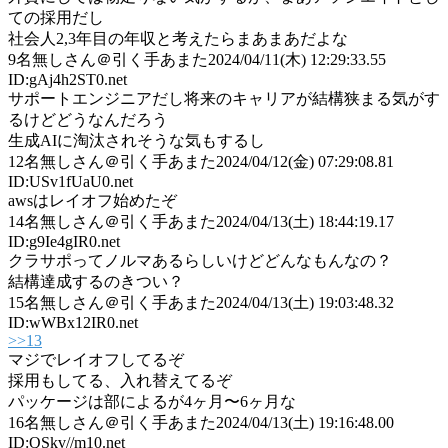
ての採用だし
社会人2,3年目の年収と考えたらまあまあだよな
9
名無しさん＠引く手あまた
2024/04/11(木) 12:29:33.55
ID:gAj4h2ST0.net
サポートエンジニアだし将来のキャリアが結構狭まる気がす
るけどどうなんだろう
生成AIに淘汰されそうな気もするし
12
名無しさん＠引く手あまた
2024/04/12(金) 07:29:08.81
ID:USv1fUaU0.net
awsはレイオフ始めたぞ
14
名無しさん＠引く手あまた
2024/04/13(土) 18:44:19.17
ID:g9Ie4gIR0.net
クラサポってノルマあるらしいけどどんなもんなの？
結構達成するのきつい？
15
名無しさん＠引く手あまた
2024/04/13(土) 19:03:48.32
ID:wWBx12IR0.net
>>13
マジでレイオフしてるぞ
採用もしてる、入れ替えてるぞ
パッケージは部によるが4ヶ月〜6ヶ月な
16
名無しさん＠引く手あまた
2024/04/13(土) 19:16:48.00
ID:QSkv//m10.net