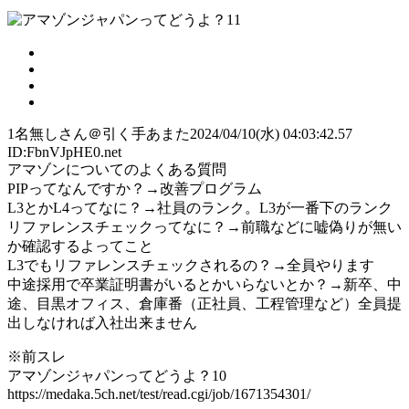
1
名無しさん＠引く手あまた
2024/04/10(水) 04:03:42.57
ID:FbnVJpHE0.net
アマゾンについてのよくある質問
PIPってなんですか？→改善プログラム
L3とかL4ってなに？→社員のランク。L3が一番下のランク
リファレンスチェックってなに？→前職などに嘘偽りが無い
か確認するよってこと
L3でもリファレンスチェックされるの？→全員やります
中途採用で卒業証明書がいるとかいらないとか？→新卒、中
途、目黒オフィス、倉庫番（正社員、工程管理など）全員提
出しなければ入社出来ません
※前スレ
アマゾンジャパンってどうよ？10
https://medaka.5ch.net/test/read.cgi/job/1671354301/