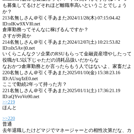
も募集してるけどそれほど離職率高いということでしょう
か？
213
名無しさん＠引く手あまた
2024/11/28(木) 07:15:04.42
ID:oIKw9XVI0.net
倉庫勤務ってそんなに稼げるんですか？
さすが外資か
214
名無しさん＠引く手あまた
2024/12/07(土) 10:21:53.82
ID:oIx5Av/j0.net
いくらこんなクソ企業のRSUもらって金融資産増やしたって
役職がL5以下じゃただの消耗品扱いだからな
なおかつ倉庫勤務とか言ったらもう人ではないよ、家畜だよ
220
名無しさん＠引く手あまた
2025/01/10(金) 15:38:23.16
ID:AUxq/IzE0.net
ここで勤続2年って持った方？
221
名無しさん＠引く手あまた
2025/01/11(土) 17:36:21.19
ID:aQYvoVo90.net
>>219
ほんと
>>220
普通
去年退職したけどマジでマネージャーとの相性次第だな、カ