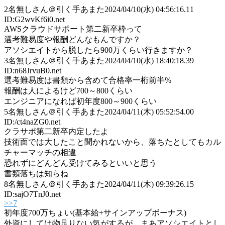
2
名無しさん＠引く手あまた
2024/04/10(水) 04:56:16.11
ID:G2wvKf6i0.net
AWSクラウドサポート第二新卒枠って
選考難易度や報酬どんなもんですか？
アソシエイトから脱したら900万くらい行きますか？
3
名無しさん＠引く手あまた
2024/04/10(水) 18:40:18.39
ID:n68JrvuB0.net
選考難易度は書類から含めて合格率一桁前半%
報酬は人によるけど700～800くらい
エンジニアになれば初年度800～900くらい
5
名無しさん＠引く手あまた
2024/04/11(木) 05:52:54.00
ID:/ct4naZG0.net
クラサポ第二新卒内定したよ
技術面では大したこと聞かれないから、落ちたとしてもカル
チャーマッチの相違
恐れずにどんどん受けてみるといいと思う
書類落ちは知らね
8
名無しさん＠引く手あまた
2024/04/11(木) 09:39:26.15
ID:sajO7TnJ0.net
>>7
初年度700万ちょい(基本給+サインアップボーナス)
外資にしては物足りない気がするが、まあアソシエイトとし