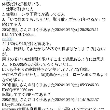
体感だけど3種類いる。
1. 仕事が好きな人
2. 住宅ローンや子育てが残ってる人
3. 「いつ辞めてもいいけど、取り敢えずもう1年やるか」で
続けてる人
203
名無しさん＠引く手あまた
2024/10/15(火) 20:28:25.11
ID:LNTY4UQb0.net
>>200
ギリ30代のL5だけど億ある。
まあ、転職してきたからAWSでの稼ぎはそこまてではない
が。
周りの若いL4は話聞く限りそこまで資産あるようには思え
ん。NISA始めるか迷ってるくらいだし。
L5,6も子有りの家族持ちだと割とカツカツな印象。
子供私立通わせたり、家賃高かったり、ローン組んでるよう
なのが多い。
207
名無しさん＠引く手あまた
2024/10/19(土) 05:33:46.93
ID:SQrVVthV0.net
転勤してすぐPIPってある？
208
名無しさん＠引く手あまた
2024/10/19(土) 14:19:22.57
ID:yyPL0Erh0.net
amazonの倉庫も直雇用ってハードル高いんですかね？いつ