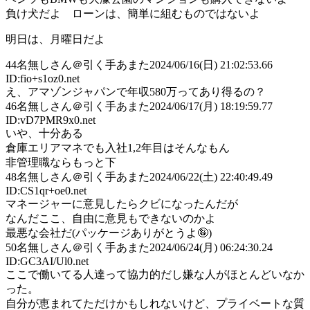
負け犬だよ ローンは、簡単に組むものではないよ
明日は、月曜日だよ
44
名無しさん＠引く手あまた
2024/06/16(日) 21:02:53.66
ID:fio+s1oz0.net
え、アマゾンジャパンで年収580万ってあり得るの？
46
名無しさん＠引く手あまた
2024/06/17(月) 18:19:59.77
ID:vD7PMR9x0.net
いや、十分ある
倉庫エリアマネでも入社1,2年目はそんなもん
非管理職ならもっと下
48
名無しさん＠引く手あまた
2024/06/22(土) 22:40:49.49
ID:CS1qr+oe0.net
マネージャーに意見したらクビになったんだが
なんだここ、自由に意見もできないのかよ
最悪な会社だ(パッケージありがとうよ🤪)
50
名無しさん＠引く手あまた
2024/06/24(月) 06:24:30.24
ID:GC3AI/Ul0.net
ここで働いてる人達って協力的だし嫌な人がほとんどいなか
った。
自分が恵まれてただけかもしれないけど、プライベートな質