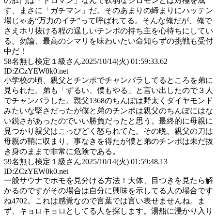
の肛門は「トロマン」なんて軟弱なシロモンとは対極を成
す、まさに「ガチマン」だ。そのあまりの締まりにハッテン
場じゃあ“万力のイチ”って呼ばれてる。そんな俺だが、俺で
さえホリ抜ける程の逞しいチンポの持ち主を心待ちにしてい
る。勿論、最高のシマリを味わいたい命知らずの挑戦も受付
中だ！
58
名無し検定１級さん
2025/10/14(火) 01:59:33.62
ID:ZCzYEW0k0.net
小学校の頃、親父とチンポでチャンバラしてるところを弟に
見られた。弟も「ずるい、僕もやる」と言い出したので３人
でチャンバラした。親父1368のちんぽは野太くダイヤモンド
みたいな堅さだったが僕と弟のチンポは親父のちんぽにはな
い鋭さがあったのでいい勝負だったと思う。最終的に母親に
見つかり親父はこっぴどく怒られてた。その晩、親父の刀は
母親の鞘に収まり、事なきを得たが僕と弟のチンポは未だ抜
き身のままで非常に危険である。
59
名無し検定１級さん
2025/10/14(火) 01:59:48.13
ID:ZCzYEW0k0.net
一般サウナでホモを見分ける方法！大体、目つきを見たら解
かるのですがその場合は自分に興味を示してる人の場合です
ね4702。これは感覚なので言葉では言い表せませんね。ま
ず、キョロキョロとしてる人を探します。湯船に浸かり入り