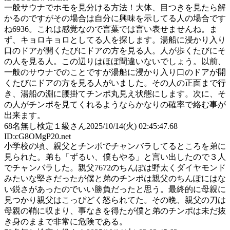
一般サウナでホモを見分ける方法！大体、目つきを見たら解
かるのですがその場合は自分に興味を示してる人の場合です
ね6936。これは感覚なので言葉では言い表せませんね。ま
ず、キョロキョロとしてる人を探します。湯船に浸かり入り
口のドアが開くたびにドアの方を見る人。人が歩くたびにそ
の人を見る人。この辺りはほぼ間違いないでしょう。以前、
一般のサウナでのことですが湯船に浸かり入り口のドアが開
くたびにドアの方を見る人がいました。その人の正面まで行
き、湯船の淵に腰掛てチンポ丸見え状態にします。次に、そ
の人がチンポを見てくれるようならかなりの確率で絡む事が
出来ます。
68
名無し検定１級さん
2025/10/14(火) 02:45:47.68
ID:cG8OMgP20.net
小学校の頃、親父とチンポでチャンバラしてるところを弟に
見られた。弟も「ずるい、僕もやる」と言い出したので３人
でチャンバラした。親父7672のちんぽは野太くダイヤモンド
みたいな堅さだったが僕と弟のチンポは親父のちんぽにはな
い鋭さがあったのでいい勝負だったと思う。最終的に母親に
見つかり親父はこっぴどく怒られてた。その晩、親父の刀は
母親の鞘に収まり、事なきを得たが僕と弟のチンポは未だ抜
き身のままで非常に危険である。