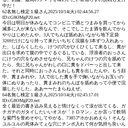
中だ！
62
名無し検定１級さん
2025/10/14(火) 02:44:56.27
ID:cG8OMgP20.net
今日は明日が休みなんでコンビニで酒とつまみを買ってから
滅多に人が来ない所なんで、そこでしこたま酒を飲んでから
やりはじめたんや。3人でちんぽ舐めあいながら地下足袋
3269だけになり持って来たいちぢく浣腸を3本ずつ入れあっ
た。しばらくしたら、けつの穴がひくひくして来るし、糞が
出口を求めて腹の中でぐるぐるしている。浮浪者のおっさん
にけつの穴をなめさせながら、兄ちゃんのけつの穴を舐めて
たら、先に兄ちゃんがわしの口に糞をドバーっと出して来
た。それと同時におっさんもわしも糞を出したんや。もう顔
中、糞まみれや、3人で出した糞を手で掬いながらお互いの
体にぬりあったり、糞まみれのちんぽを舐めあって小便で浣
腸したりした。ああ〜〜たまらねえぜ。
64
名無し検定１級さん
2025/10/14(火) 02:45:17.01
ID:cG8OMgP20.net
全く最近の書き込み見えると情けなくって涙が出てくる。ガ
チガチのガタイしたいいオスが「トロマン」とか言って軟弱
な菊門を誉めそやしてやがる。7385アホかおめえら！そんな
ユルユルの死体みてぇな穴にチンポ入れて何が気持ち良いん