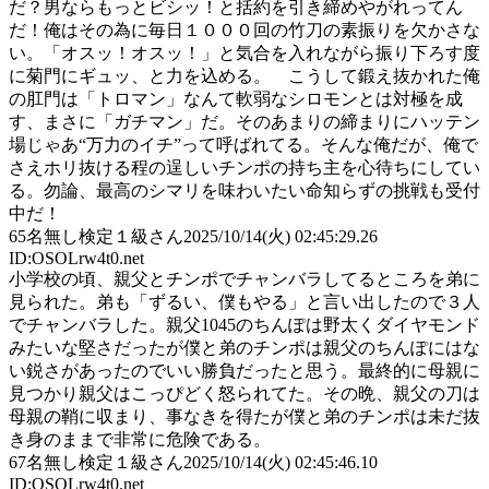
だ？男ならもっとビシッ！と括約を引き締めやがれってん
だ！俺はその為に毎日１０００回の竹刀の素振りを欠かさな
い。「オスッ！オスッ！」と気合を入れながら振り下ろす度
に菊門にギュッ、と力を込める。 こうして鍛え抜かれた俺
の肛門は「トロマン」なんて軟弱なシロモンとは対極を成
す、まさに「ガチマン」だ。そのあまりの締まりにハッテン
場じゃあ“万力のイチ”って呼ばれてる。そんな俺だが、俺で
さえホリ抜ける程の逞しいチンポの持ち主を心待ちにしてい
る。勿論、最高のシマリを味わいたい命知らずの挑戦も受付
中だ！
65
名無し検定１級さん
2025/10/14(火) 02:45:29.26
ID:OSOLrw4t0.net
小学校の頃、親父とチンポでチャンバラしてるところを弟に
見られた。弟も「ずるい、僕もやる」と言い出したので３人
でチャンバラした。親父1045のちんぽは野太くダイヤモンド
みたいな堅さだったが僕と弟のチンポは親父のちんぽにはな
い鋭さがあったのでいい勝負だったと思う。最終的に母親に
見つかり親父はこっぴどく怒られてた。その晩、親父の刀は
母親の鞘に収まり、事なきを得たが僕と弟のチンポは未だ抜
き身のままで非常に危険である。
67
名無し検定１級さん
2025/10/14(火) 02:45:46.10
ID:OSOLrw4t0.net