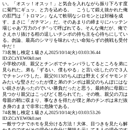
い。「オスッ！オスッ！」と気合を入れながら振り下ろす度
に菊門にギュッ、と力を込める。 こうして鍛え抜かれた俺
の肛門は「トロマン」なんて軟弱なシロモンとは対極を成
す、まさに「ガチマン」だ。そのあまりの締まりにハッテン
場じゃあ“万力のイチ”って呼ばれてる。そんな俺だが、俺で
さえホリ抜ける程の逞しいチンポの持ち主を心待ちにしてい
る。勿論、最高のシマリを味わいたい命知らずの挑戦も受付
中だ！
73
名無し検定１級さん
2025/10/14(火) 03:03:36.44
ID:ZCzYEW0k0.net
小学校の頃、親父とチンポでチャンバラしてるところを弟に
見られた。弟も「ずるい、僕もやる」と言い出したので３人
でチャンバラした。親父9113のちんぽは野太くダイヤモンド
みたいな堅さだったが僕と弟のチンポは親父のちんぽにはな
い鋭さがあったのでいい勝負だったと思う。最終的に母親に
見つかり親父はこっぴどく怒られてた。その晩、親父の刀は
母親の鞘に収まり、事なきを得たが僕と弟のチンポは未だ抜
き身のままで非常に危険である。
74
名無し検定１級さん
2025/10/14(火) 03:03:53.26
ID:ZCzYEW0k0.net
一般サウナでホモを見分ける方法！大体、目つきを見たら解
かるのですがその場合は自分に興味を示してる人の場合です