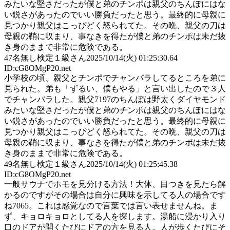
みたいな堅さだったが僕と弟のチンポは親父のちんぽにはな
い鋭さがあったのでいい勝負だったと思う。最終的に母親に
見つかり親父はこっぴどく怒られてた。その晩、親父の刀は
母親の鞘に収まり、事なきを得たが僕と弟のチンポは未だ抜
き身のままで非常に危険である。
47
名無し検定１級さん
2025/10/14(火) 01:25:30.64
ID:cG8OMgP20.net
小学校の頃、親父とチンポでチャンバラしてるところを弟に
見られた。弟も「ずるい、僕もやる」と言い出したので３人
でチャンバラした。親父7197のちんぽは野太くダイヤモンド
みたいな堅さだったが僕と弟のチンポは親父のちんぽにはな
い鋭さがあったのでいい勝負だったと思う。最終的に母親に
見つかり親父はこっぴどく怒られてた。その晩、親父の刀は
母親の鞘に収まり、事なきを得たが僕と弟のチンポは未だ抜
き身のままで非常に危険である。
49
名無し検定１級さん
2025/10/14(火) 01:25:45.38
ID:cG8OMgP20.net
一般サウナでホモを見分ける方法！大体、目つきを見たら解
かるのですがその場合は自分に興味を示してる人の場合です
ね7065。これは感覚なので言葉では言い表せませんね。ま
ず、キョロキョロとしてる人を探します。湯船に浸かり入り
口のドアが開くたびにドアの方を見る人。人が歩くたびにそ