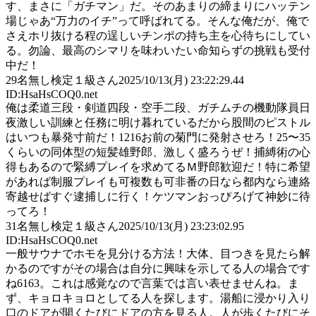
す、まさに「ガチマン」だ。そのあまりの締まりにハッテン
場じゃあ“万力のイチ”って呼ばれてる。そんな俺だが、俺で
さえホリ抜ける程の逞しいチンポの持ち主を心待ちにしてい
る。勿論、最高のシマリを味わいたい命知らずの挑戦も受付
中だ！
29
名無し検定１級さん
2025/10/13(月) 23:22:29.44
ID:HsaHsCOQ0.net
俺は柔道三段・剣道四段・空手二段、ガチムチの機動隊員日
夜激しい訓練と任務に明け暮れているだから股間のピストル
はいつも暴発寸前だ！1216お前の菊門に発射させろ！25〜35
くらいの同体型の短髪雄野郎、激しく盛ろうぜ！捕縛術の心
得もあるので緊縛プレイを求めてるＭ野郎歓迎だ！特に希望
があれば制服プレイも可複数も可非番の日なら都内なら連絡
寄越せばすぐ逮捕しに行く！ケツマンおっぴろげて神妙に待
ってろ！
31
名無し検定１級さん
2025/10/13(月) 23:23:02.95
ID:HsaHsCOQ0.net
一般サウナでホモを見分ける方法！大体、目つきを見たら解
かるのですがその場合は自分に興味を示してる人の場合です
ね6163。これは感覚なので言葉では言い表せませんね。ま
ず、キョロキョロとしてる人を探します。湯船に浸かり入り
口のドアが開くたびにドアの方を見る人。人が歩くたびにそ