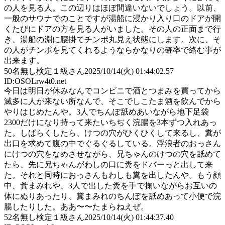
の人を見る人。この辺りはほぼ間違いないでしょう。以前、
一般のサウナでのことですが湯船に浸かり入り口のドアが開
くたびにドアの方を見る人がいました。その人の正面まで行
き、湯船の淵に腰掛てチンポ丸見え状態にします。次に、そ
の人がチンポを見てくれるようならかなりの確率で絡む事が
出来ます。
50
名無し検定１級さん
2025/10/14(火) 01:44:02.57
ID:OSOLrw4t0.net
今日は明日が休みなんでコンビニで酒とつまみを買ってから
滅多に人が来ない所なんで、そこでしこたま酒を飲んでから
やりはじめたんや。3人でちんぽ舐めあいながら地下足袋
2300だけになり持って来たいちぢく浣腸を3本ずつ入れあっ
た。しばらくしたら、けつの穴がひくひくして来るし、糞が
出口を求めて腹の中でぐるぐるしている。浮浪者のおっさん
にけつの穴をなめさせながら、兄ちゃんのけつの穴を舐めて
たら、先に兄ちゃんがわしの口に糞をドバーっと出して来
た。それと同時におっさんもわしも糞を出したんや。もう顔
中、糞まみれや、3人で出した糞を手で掬いながらお互いの
体にぬりあったり、糞まみれのちんぽを舐めあって小便で浣
腸したりした。ああ〜〜たまらねえぜ。
52
名無し検定１級さん
2025/10/14(火) 01:44:37.40