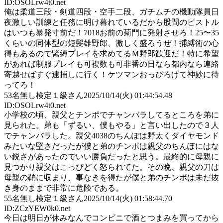
ID:OSOLrw4t0.net
俺は柔道三段・剣道四段・空手二段、ガチムチの機動隊員日
夜激しい訓練と任務に明け暮れているだから股間のピストル
はいつも暴発寸前だ！7018お前の菊門に発射させろ！25〜35
くらいの同体型の短髪雄野郎、激しく盛ろうぜ！捕縛術の心
得もあるので緊縛プレイを求めてるＭ野郎歓迎だ！特に希望
があれば制服プレイも可複数も可非番の日なら都内なら連絡
寄越せばすぐ逮捕しに行く！ケツマンおっぴろげて神妙に待
ってろ！
53
名無し検定１級さん
2025/10/14(火) 01:44:54.48
ID:OSOLrw4t0.net
小学校の頃、親父とチンポでチャンバラしてるところを弟に
見られた。弟も「ずるい、僕もやる」と言い出したので３人
でチャンバラした。親父4038のちんぽは野太くダイヤモンド
みたいな堅さだったが僕と弟のチンポは親父のちんぽにはな
い鋭さがあったのでいい勝負だったと思う。最終的に母親に
見つかり親父はこっぴどく怒られてた。その晩、親父の刀は
母親の鞘に収まり、事なきを得たが僕と弟のチンポは未だ抜
き身のままで非常に危険である。
55
名無し検定１級さん
2025/10/14(火) 01:58:44.70
ID:ZCzYEW0k0.net
今日は明日が休みなんでコンビニで酒とつまみを買ってから