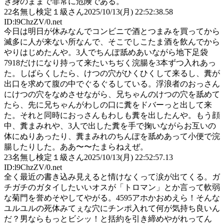
き身のままで非常に危険である。
22
名無し検定１級さん
2025/10/13(月) 22:52:38.58
ID:l9ChzZV/0.net
今日は明日が休みなんでコンビニで酒とつまみを買ってから
滅多に人が来ない所なんで、そこでしこたま酒を飲んでから
やりはじめたんや。3人でちんぽ舐めあいながら地下足袋
7918だけになり持って来たいちぢく浣腸を3本ずつ入れあっ
た。しばらくしたら、けつの穴がひくひくして来るし、糞が
出口を求めて腹の中でぐるぐるしている。浮浪者のおっさん
にけつの穴をなめさせながら、兄ちゃんのけつの穴を舐めて
たら、先に兄ちゃんがわしの口に糞をドバーっと出して来
た。それと同時におっさんもわしも糞を出したんや。もう顔
中、糞まみれや、3人で出した糞を手で掬いながらお互いの
体にぬりあったり、糞まみれのちんぽを舐めあって小便で浣
腸したりした。ああ〜〜たまらねえぜ。
23
名無し検定１級さん
2025/10/13(月) 22:52:57.13
ID:l9ChzZV/0.net
全く最近の書き込み見えると情けなくって涙が出てくる。ガ
チガチのガタイしたいいオスが「トロマン」とか言って軟弱
な菊門を誉めそやしてやがる。4595アホかおめえら！そんな
ユルユルの死体みてぇな穴にチンポ入れて何が気持ち良いん
だ？男ならもっとビシッ！と括約を引き締めやがれってん