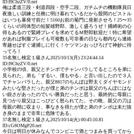
ID:l9ChzZV/0.net
俺は柔道三段・剣道四段・空手二段、ガチムチの機動隊員日
夜激しい訓練と任務に明け暮れているだから股間のピストル
はいつも暴発寸前だ！5160お前の菊門に発射させろ！25〜35
くらいの同体型の短髪雄野郎、激しく盛ろうぜ！捕縛術の心
得もあるので緊縛プレイを求めてるＭ野郎歓迎だ！特に希望
があれば制服プレイも可複数も可非番の日なら都内なら連絡
寄越せばすぐ逮捕しに行く！ケツマンおっぴろげて神妙に待
ってろ！
35
名無し検定１級さん
2025/10/13(月) 23:24:44.14
ID:l9ChzZV/0.net
小学校の頃、親父とチンポでチャンバラしてるところを弟に
見られた。弟も「ずるい、僕もやる」と言い出したので３人
でチャンバラした。親父8817のちんぽは野太くダイヤモンド
みたいな堅さだったが僕と弟のチンポは親父のちんぽにはな
い鋭さがあったのでいい勝負だったと思う。最終的に母親に
見つかり親父はこっぴどく怒られてた。その晩、親父の刀は
母親の鞘に収まり、事なきを得たが僕と弟のチンポは未だ抜
き身のままで非常に危険である。
37
名無し検定１級さん
2025/10/14(火) 00:45:10.81
ID:cG8OMgP20.net
今日は明日が休みなんでコンビニで酒とつまみを買ってから