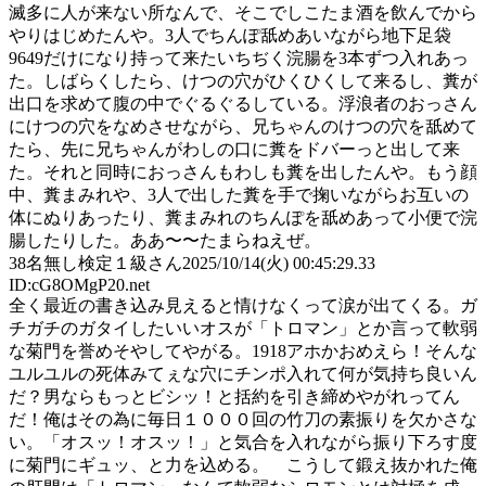
滅多に人が来ない所なんで、そこでしこたま酒を飲んでから
やりはじめたんや。3人でちんぽ舐めあいながら地下足袋
9649だけになり持って来たいちぢく浣腸を3本ずつ入れあっ
た。しばらくしたら、けつの穴がひくひくして来るし、糞が
出口を求めて腹の中でぐるぐるしている。浮浪者のおっさん
にけつの穴をなめさせながら、兄ちゃんのけつの穴を舐めて
たら、先に兄ちゃんがわしの口に糞をドバーっと出して来
た。それと同時におっさんもわしも糞を出したんや。もう顔
中、糞まみれや、3人で出した糞を手で掬いながらお互いの
体にぬりあったり、糞まみれのちんぽを舐めあって小便で浣
腸したりした。ああ〜〜たまらねえぜ。
38
名無し検定１級さん
2025/10/14(火) 00:45:29.33
ID:cG8OMgP20.net
全く最近の書き込み見えると情けなくって涙が出てくる。ガ
チガチのガタイしたいいオスが「トロマン」とか言って軟弱
な菊門を誉めそやしてやがる。1918アホかおめえら！そんな
ユルユルの死体みてぇな穴にチンポ入れて何が気持ち良いん
だ？男ならもっとビシッ！と括約を引き締めやがれってん
だ！俺はその為に毎日１０００回の竹刀の素振りを欠かさな
い。「オスッ！オスッ！」と気合を入れながら振り下ろす度
に菊門にギュッ、と力を込める。 こうして鍛え抜かれた俺