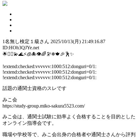
1
名無し検定１級さん
2025/10/13(月) 21:49:16.87
ID:HOh3QJYe.net
🌟🧜‍♀💫🌊⚡🧊🐙👁🌈🔭❄🍁🎉🕺✨
!extend:checked:vvvvvv:1000:512:donguri=0/1:
!extend:checked:vvvvvv:1000:512:donguri=0/1:
!extend:checked:vvvvvv:1000:512:donguri=0/1:
話題の通関士資格のスレです
みこ会
https://study-group.miko-sakura5523.com/
みこ会は、通関士試験に効率よく合格することを目的とした
オンライン指導会です。
職場や学校等で、みこ会出身の合格者や通関士さんから評判