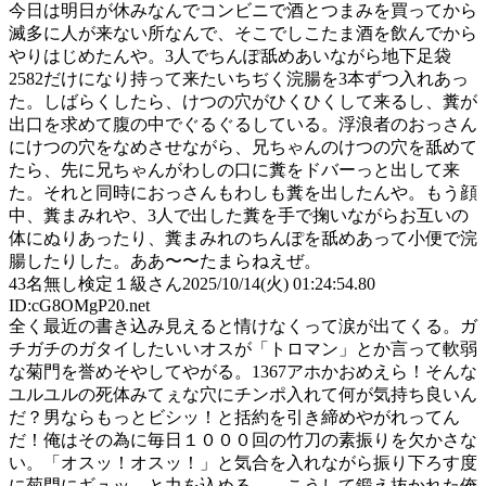
今日は明日が休みなんでコンビニで酒とつまみを買ってから
滅多に人が来ない所なんで、そこでしこたま酒を飲んでから
やりはじめたんや。3人でちんぽ舐めあいながら地下足袋
2582だけになり持って来たいちぢく浣腸を3本ずつ入れあっ
た。しばらくしたら、けつの穴がひくひくして来るし、糞が
出口を求めて腹の中でぐるぐるしている。浮浪者のおっさん
にけつの穴をなめさせながら、兄ちゃんのけつの穴を舐めて
たら、先に兄ちゃんがわしの口に糞をドバーっと出して来
た。それと同時におっさんもわしも糞を出したんや。もう顔
中、糞まみれや、3人で出した糞を手で掬いながらお互いの
体にぬりあったり、糞まみれのちんぽを舐めあって小便で浣
腸したりした。ああ〜〜たまらねえぜ。
43
名無し検定１級さん
2025/10/14(火) 01:24:54.80
ID:cG8OMgP20.net
全く最近の書き込み見えると情けなくって涙が出てくる。ガ
チガチのガタイしたいいオスが「トロマン」とか言って軟弱
な菊門を誉めそやしてやがる。1367アホかおめえら！そんな
ユルユルの死体みてぇな穴にチンポ入れて何が気持ち良いん
だ？男ならもっとビシッ！と括約を引き締めやがれってん
だ！俺はその為に毎日１０００回の竹刀の素振りを欠かさな
い。「オスッ！オスッ！」と気合を入れながら振り下ろす度
に菊門にギュッ、と力を込める。 こうして鍛え抜かれた俺