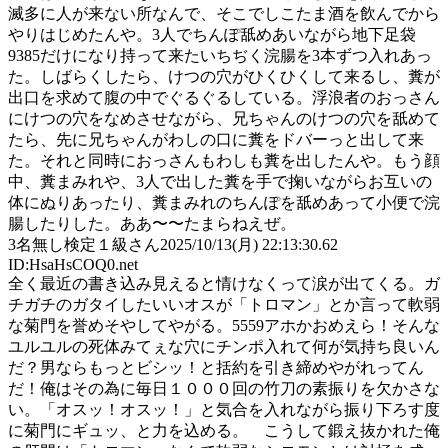
滅多に人が来ない所なんで、そこでしこたま酒を飲んでから
やりはじめたんや。3人でちんぽ舐めあいながら地下足袋
9385だけになり持って来たいちぢく浣腸を3本ずつ入れあっ
た。しばらくしたら、けつの穴がひくひくして来るし、糞が
出口を求めて腹の中でぐるぐるしている。浮浪者のおっさん
にけつの穴をなめさせながら、兄ちゃんのけつの穴を舐めて
たら、先に兄ちゃんがわしの口に糞をドバーっと出して来
た。それと同時におっさんもわしも糞を出したんや。もう顔
中、糞まみれや、3人で出した糞を手で掬いながらお互いの
体にぬりあったり、糞まみれのちんぽを舐めあって小便で浣
腸したりした。ああ〜〜たまらねえぜ。
3
名無し検定１級さん
2025/10/13(月) 22:13:30.62
ID:HsaHsCOQ0.net
全く最近の書き込み見えると情けなくって涙が出てくる。ガ
チガチのガタイしたいいオスが「トロマン」とか言って軟弱
な菊門を誉めそやしてやがる。5559アホかおめえら！そんな
ユルユルの死体みてぇな穴にチンポ入れて何が気持ち良いん
だ？男ならもっとビシッ！と括約を引き締めやがれってん
だ！俺はその為に毎日１０００回の竹刀の素振りを欠かさな
い。「オスッ！オスッ！」と気合を入れながら振り下ろす度
に菊門にギュッ、と力を込める。 こうして鍛え抜かれた俺