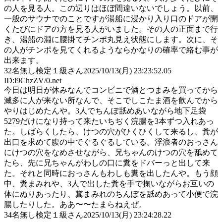
の人を見る人。この辺りはほぼ間違いないでしょう。以前、
一般のサウナでのことですが湯船に浸かり入り口のドアが開
くたびにドアの方を見る人がいました。その人の正面まで行
き、湯船の淵に腰掛てチンポ丸見え状態にします。次に、そ
の人がチンポを見てくれるようならかなりの確率で絡む事が
出来ます。
32
名無し検定１級さん
2025/10/13(月) 23:23:52.05
ID:l9ChzZV/0.net
今日は明日が休みなんでコンビニで酒とつまみを買ってから
滅多に人が来ない所なんで、そこでしこたま酒を飲んでから
やりはじめたんや。3人でちんぽ舐めあいながら地下足袋
5279だけになり持って来たいちぢく浣腸を3本ずつ入れあっ
た。しばらくしたら、けつの穴がひくひくして来るし、糞が
出口を求めて腹の中でぐるぐるしている。浮浪者のおっさん
にけつの穴をなめさせながら、兄ちゃんのけつの穴を舐めて
たら、先に兄ちゃんがわしの口に糞をドバーっと出して来
た。それと同時におっさんもわしも糞を出したんや。もう顔
中、糞まみれや、3人で出した糞を手で掬いながらお互いの
体にぬりあったり、糞まみれのちんぽを舐めあって小便で浣
腸したりした。ああ〜〜たまらねえぜ。
34
名無し検定１級さん
2025/10/13(月) 23:24:28.22