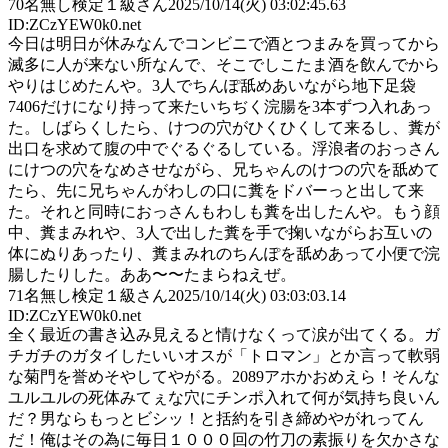
70
名無し検定１級さん
2025/10/14(火) 03:02:45.63
ID:ZCzYEW0k0.net
今日は明日が休みなんでコンビニで酒とつまみを買ってから
滅多に人が来ない所なんで、そこでしこたま酒を飲んでから
やりはじめたんや。3人でちんぽ舐めあいながら地下足袋
7406だけになり持って来たいちぢく浣腸を3本ずつ入れあっ
た。しばらくしたら、けつの穴がひくひくして来るし、糞が
出口を求めて腹の中でぐるぐるしている。浮浪者のおっさん
にけつの穴をなめさせながら、兄ちゃんのけつの穴を舐めて
たら、先に兄ちゃんがわしの口に糞をドバーっと出して来
た。それと同時におっさんもわしも糞を出したんや。もう顔
中、糞まみれや、3人で出した糞を手で掬いながらお互いの
体にぬりあったり、糞まみれのちんぽを舐めあって小便で浣
腸したりした。ああ〜〜たまらねえぜ。
71
名無し検定１級さん
2025/10/14(火) 03:03:03.14
ID:ZCzYEW0k0.net
全く最近の書き込み見えると情けなくって涙が出てくる。ガ
チガチのガタイしたいいオスが「トロマン」とか言って軟弱
な菊門を誉めそやしてやがる。2089アホかおめえら！そんな
ユルユルの死体みてぇな穴にチンポ入れて何が気持ち良いん
だ？男ならもっとビシッ！と括約を引き締めやがれってん
だ！俺はその為に毎日１０００回の竹刀の素振りを欠かさな