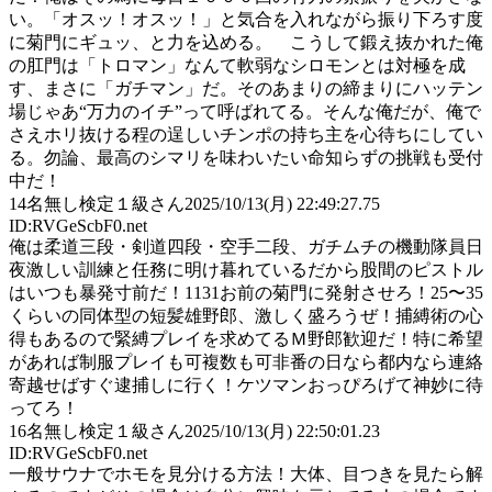
い。「オスッ！オスッ！」と気合を入れながら振り下ろす度
に菊門にギュッ、と力を込める。 こうして鍛え抜かれた俺
の肛門は「トロマン」なんて軟弱なシロモンとは対極を成
す、まさに「ガチマン」だ。そのあまりの締まりにハッテン
場じゃあ“万力のイチ”って呼ばれてる。そんな俺だが、俺で
さえホリ抜ける程の逞しいチンポの持ち主を心待ちにしてい
る。勿論、最高のシマリを味わいたい命知らずの挑戦も受付
中だ！
14
名無し検定１級さん
2025/10/13(月) 22:49:27.75
ID:RVGeScbF0.net
俺は柔道三段・剣道四段・空手二段、ガチムチの機動隊員日
夜激しい訓練と任務に明け暮れているだから股間のピストル
はいつも暴発寸前だ！1131お前の菊門に発射させろ！25〜35
くらいの同体型の短髪雄野郎、激しく盛ろうぜ！捕縛術の心
得もあるので緊縛プレイを求めてるＭ野郎歓迎だ！特に希望
があれば制服プレイも可複数も可非番の日なら都内なら連絡
寄越せばすぐ逮捕しに行く！ケツマンおっぴろげて神妙に待
ってろ！
16
名無し検定１級さん
2025/10/13(月) 22:50:01.23
ID:RVGeScbF0.net
一般サウナでホモを見分ける方法！大体、目つきを見たら解