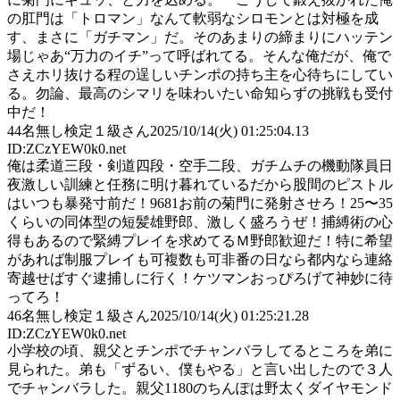
の肛門は「トロマン」なんて軟弱なシロモンとは対極を成
す、まさに「ガチマン」だ。そのあまりの締まりにハッテン
場じゃあ“万力のイチ”って呼ばれてる。そんな俺だが、俺で
さえホリ抜ける程の逞しいチンポの持ち主を心待ちにしてい
る。勿論、最高のシマリを味わいたい命知らずの挑戦も受付
中だ！
44
名無し検定１級さん
2025/10/14(火) 01:25:04.13
ID:ZCzYEW0k0.net
俺は柔道三段・剣道四段・空手二段、ガチムチの機動隊員日
夜激しい訓練と任務に明け暮れているだから股間のピストル
はいつも暴発寸前だ！9681お前の菊門に発射させろ！25〜35
くらいの同体型の短髪雄野郎、激しく盛ろうぜ！捕縛術の心
得もあるので緊縛プレイを求めてるＭ野郎歓迎だ！特に希望
があれば制服プレイも可複数も可非番の日なら都内なら連絡
寄越せばすぐ逮捕しに行く！ケツマンおっぴろげて神妙に待
ってろ！
46
名無し検定１級さん
2025/10/14(火) 01:25:21.28
ID:ZCzYEW0k0.net
小学校の頃、親父とチンポでチャンバラしてるところを弟に
見られた。弟も「ずるい、僕もやる」と言い出したので３人
でチャンバラした。親父1180のちんぽは野太くダイヤモンド