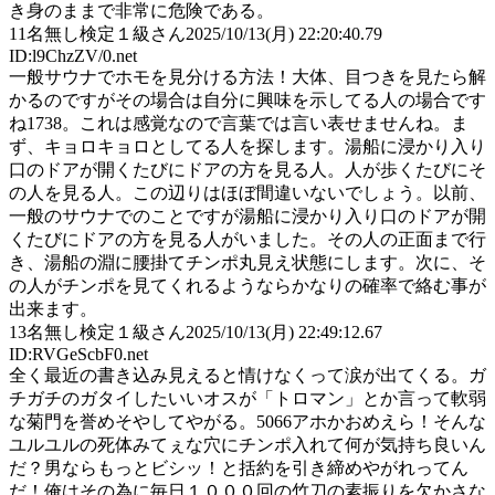
き身のままで非常に危険である。
11
名無し検定１級さん
2025/10/13(月) 22:20:40.79
ID:l9ChzZV/0.net
一般サウナでホモを見分ける方法！大体、目つきを見たら解
かるのですがその場合は自分に興味を示してる人の場合です
ね1738。これは感覚なので言葉では言い表せませんね。ま
ず、キョロキョロとしてる人を探します。湯船に浸かり入り
口のドアが開くたびにドアの方を見る人。人が歩くたびにそ
の人を見る人。この辺りはほぼ間違いないでしょう。以前、
一般のサウナでのことですが湯船に浸かり入り口のドアが開
くたびにドアの方を見る人がいました。その人の正面まで行
き、湯船の淵に腰掛てチンポ丸見え状態にします。次に、そ
の人がチンポを見てくれるようならかなりの確率で絡む事が
出来ます。
13
名無し検定１級さん
2025/10/13(月) 22:49:12.67
ID:RVGeScbF0.net
全く最近の書き込み見えると情けなくって涙が出てくる。ガ
チガチのガタイしたいいオスが「トロマン」とか言って軟弱
な菊門を誉めそやしてやがる。5066アホかおめえら！そんな
ユルユルの死体みてぇな穴にチンポ入れて何が気持ち良いん
だ？男ならもっとビシッ！と括約を引き締めやがれってん
だ！俺はその為に毎日１０００回の竹刀の素振りを欠かさな