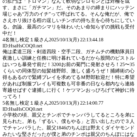
の肛門は「トロマン」なんて軟弱なシロモンとは対極を成
す、まさに「ガチマン」だ。そのあまりの締まりにハッテン
場じゃあ“万力のイチ”って呼ばれてる。そんな俺だが、俺で
さえホリ抜ける程の逞しいチンポの持ち主を心待ちにしてい
る。勿論、最高のシマリを味わいたい命知らずの挑戦も受付
中だ！
4
名無し検定１級さん
2025/10/13(月) 22:13:44.18
ID:HsaHsCOQ0.net
俺は柔道三段・剣道四段・空手二段、ガチムチの機動隊員日
夜激しい訓練と任務に明け暮れているだから股間のピストル
はいつも暴発寸前だ！3200お前の菊門に発射させろ！25〜35
くらいの同体型の短髪雄野郎、激しく盛ろうぜ！捕縛術の心
得もあるので緊縛プレイを求めてるＭ野郎歓迎だ！特に希望
があれば制服プレイも可複数も可非番の日なら都内なら連絡
寄越せばすぐ逮捕しに行く！ケツマンおっぴろげて神妙に待
ってろ！
5
名無し検定１級さん
2025/10/13(月) 22:14:00.77
ID:HsaHsCOQ0.net
小学校の頃、親父とチンポでチャンバラしてるところを弟に
見られた。弟も「ずるい、僕もやる」と言い出したので３人
でチャンバラした。親父1846のちんぽは野太くダイヤモンド
みたいな堅さだったが僕と弟のチンポは親父のちんぽにはな