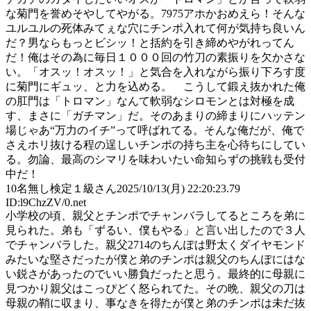
な菊門を誉めそやしてやがる。7975アホかおめえら！そんな
ユルユルの死体みてぇな穴にチンポ入れて何が気持ち良いん
だ？男ならもっとビシッ！と括約を引き締めやがれってん
だ！俺はその為に毎日１０００回の竹刀の素振りを欠かさな
い。「オスッ！オスッ！」と気合を入れながら振り下ろす度
に菊門にギュッ、と力を込める。 こうして鍛え抜かれた俺
の肛門は「トロマン」なんて軟弱なシロモンとは対極を成
す、まさに「ガチマン」だ。そのあまりの締まりにハッテン
場じゃあ“万力のイチ”って呼ばれてる。そんな俺だが、俺で
さえホリ抜ける程の逞しいチンポの持ち主を心待ちにしてい
る。勿論、最高のシマリを味わいたい命知らずの挑戦も受付
中だ！
10
名無し検定１級さん
2025/10/13(月) 22:20:23.79
ID:l9ChzZV/0.net
小学校の頃、親父とチンポでチャンバラしてるところを弟に
見られた。弟も「ずるい、僕もやる」と言い出したので３人
でチャンバラした。親父2714のちんぽは野太くダイヤモンド
みたいな堅さだったが僕と弟のチンポは親父のちんぽにはな
い鋭さがあったのでいい勝負だったと思う。最終的に母親に
見つかり親父はこっぴどく怒られてた。その晩、親父の刀は
母親の鞘に収まり、事なきを得たが僕と弟のチンポは未だ抜