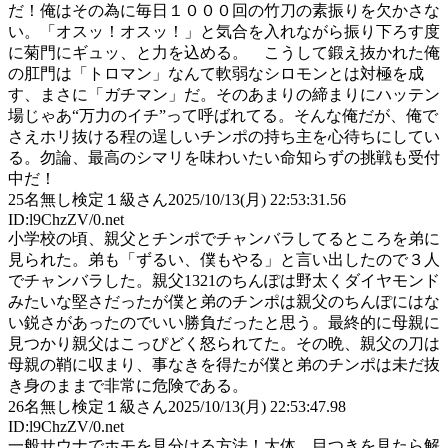
だ！俺はその為に毎日１０００回の竹刀の素振りを欠かさな
い。「オスッ！オスッ！」と気合を入れながら振り下ろす度
に菊門にギュッ、と力を込める。 こうして鍛え抜かれた俺
の肛門は「トロマン」なんて軟弱なシロモンとは対極を成
す、まさに「ガチマン」だ。そのあまりの締まりにハッテン
場じゃあ“万力のイチ”って呼ばれてる。そんな俺だが、俺で
さえホリ抜ける程の逞しいチンポの持ち主を心待ちにしてい
る。勿論、最高のシマリを味わいたい命知らずの挑戦も受付
中だ！
25
名無し検定１級さん
2025/10/13(月) 22:53:31.56
ID:l9ChzZV/0.net
小学校の頃、親父とチンポでチャンバラしてるところを弟に
見られた。弟も「ずるい、僕もやる」と言い出したので３人
でチャンバラした。親父1321のちんぽは野太くダイヤモンド
みたいな堅さだったが僕と弟のチンポは親父のちんぽにはな
い鋭さがあったのでいい勝負だったと思う。最終的に母親に
見つかり親父はこっぴどく怒られてた。その晩、親父の刀は
母親の鞘に収まり、事なきを得たが僕と弟のチンポは未だ抜
き身のままで非常に危険である。
26
名無し検定１級さん
2025/10/13(月) 22:53:47.98
ID:l9ChzZV/0.net
一般サウナでホモを見分ける方法！大体、目つきを見たら解