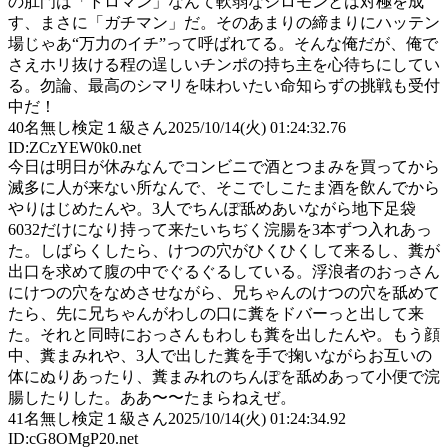
の肛門は「トロマン」なんて軟弱なシロモンとは対極を成
す、まさに「ガチマン」だ。そのあまりの締まりにハッテン
場じゃあ“万力のイチ”って呼ばれてる。そんな俺だが、俺で
さえホリ抜ける程の逞しいチンポの持ち主を心待ちにしてい
る。勿論、最高のシマリを味わいたい命知らずの挑戦も受付
中だ！
40
名無し検定１級さん
2025/10/14(火) 01:24:32.76
ID:ZCzYEW0k0.net
今日は明日が休みなんでコンビニで酒とつまみを買ってから
滅多に人が来ない所なんで、そこでしこたま酒を飲んでから
やりはじめたんや。3人でちんぽ舐めあいながら地下足袋
6032だけになり持って来たいちぢく浣腸を3本ずつ入れあっ
た。しばらくしたら、けつの穴がひくひくして来るし、糞が
出口を求めて腹の中でぐるぐるしている。浮浪者のおっさん
にけつの穴をなめさせながら、兄ちゃんのけつの穴を舐めて
たら、先に兄ちゃんがわしの口に糞をドバーっと出して来
た。それと同時におっさんもわしも糞を出したんや。もう顔
中、糞まみれや、3人で出した糞を手で掬いながらお互いの
体にぬりあったり、糞まみれのちんぽを舐めあって小便で浣
腸したりした。ああ〜〜たまらねえぜ。
41
名無し検定１級さん
2025/10/14(火) 01:24:34.92
ID:cG8OMgP20.net