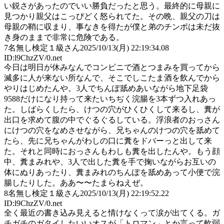
い鋭さがあったのでいい勝負だったと思う。最終的に母親に
見つかり親父はこっぴどく怒られてた。その晩、親父の刀は
母親の鞘に収まり、事なきを得たが僕と弟のチンポは未だ抜
き身のままで非常に危険である。
7
名無し検定１級さん
2025/10/13(月) 22:19:34.08
ID:l9ChzZV/0.net
今日は明日が休みなんでコンビニで酒とつまみを買ってから
滅多に人が来ない所なんで、そこでしこたま酒を飲んでから
やりはじめたんや。3人でちんぽ舐めあいながら地下足袋
9588だけになり持って来たいちぢく浣腸を3本ずつ入れあっ
た。しばらくしたら、けつの穴がひくひくして来るし、糞が
出口を求めて腹の中でぐるぐるしている。浮浪者のおっさん
にけつの穴をなめさせながら、兄ちゃんのけつの穴を舐めて
たら、先に兄ちゃんがわしの口に糞をドバーっと出して来
た。それと同時におっさんもわしも糞を出したんや。もう顔
中、糞まみれや、3人で出した糞を手で掬いながらお互いの
体にぬりあったり、糞まみれのちんぽを舐めあって小便で浣
腸したりした。ああ〜〜たまらねえぜ。
8
名無し検定１級さん
2025/10/13(月) 22:19:52.22
ID:l9ChzZV/0.net
全く最近の書き込み見えると情けなくって涙が出てくる。ガ
チガチのガタイしたいいオスが「トロマン」とか言って軟弱