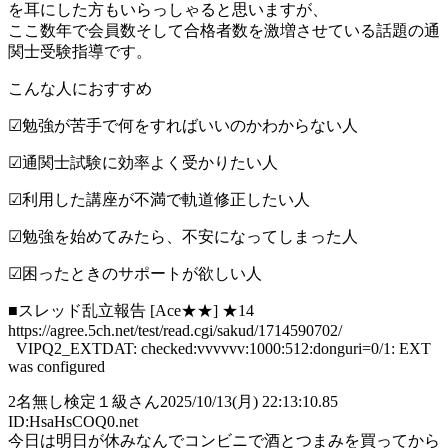
を耳にした方もいらっしゃると思いますが、
ここ数年で会員数そして合格者数を激増させている話題の通
関士受験指導です。
こんな人におすすめ
☑︎勉強が苦手で何をすればいいのかわからない人
☑︎通関士試験に効率よく受かりたい人
☑︎利用した講座が不満で軌道修正したい人
☑︎勉強を始めてみたら、不安になってしまった人
☑︎困ったときのサポートが欲しい人
■スレッド乱立報告 [Ace★★] ★14
https://agree.5ch.net/test/read.cgi/sakud/1714590702/
VIPQ2_EXTDAT: checked:vvvvvv:1000:512:donguri=0/1: EXT
was configured
2
名無し検定１級さん
2025/10/13(月) 22:13:10.85
ID:HsaHsCOQ0.net
今日は明日が休みなんでコンビニで酒とつまみを買ってから