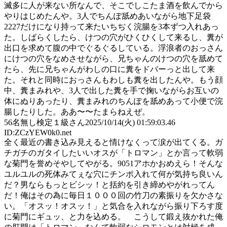
滅多に人が来ない所なんで、そこでしこたま酒を飲んでから
やりはじめたんや。3人でちんぽ舐めあいながら地下足袋
2227だけになり持って来たいちぢく浣腸を3本ずつ入れあっ
た。しばらくしたら、けつの穴がひくひくして来るし、糞が
出口を求めて腹の中でぐるぐるしている。浮浪者のおっさん
にけつの穴をなめさせながら、兄ちゃんのけつの穴を舐めて
たら、先に兄ちゃんがわしの口に糞をドバーっと出して来
た。それと同時におっさんもわしも糞を出したんや。もう顔
中、糞まみれや、3人で出した糞を手で掬いながらお互いの
体にぬりあったり、糞まみれのちんぽを舐めあって小便で浣
腸したりした。ああ〜〜たまらねえぜ。
56
名無し検定１級さん
2025/10/14(火) 01:59:03.46
ID:ZCzYEW0k0.net
全く最近の書き込み見えると情けなくって涙が出てくる。ガ
チガチのガタイしたいいオスが「トロマン」とか言って軟弱
な菊門を誉めそやしてやがる。9051アホかおめえら！そんな
ユルユルの死体みてぇな穴にチンポ入れて何が気持ち良いん
だ？男ならもっとビシッ！と括約を引き締めやがれってん
だ！俺はその為に毎日１０００回の竹刀の素振りを欠かさな
い。「オスッ！オスッ！」と気合を入れながら振り下ろす度
に菊門にギュッ、と力を込める。 こうして鍛え抜かれた俺