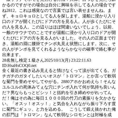
かるのですがその場合は自分に興味を示してる人の場合です
ね2812。これは感覚なので言葉では言い表せませんね。ま
ず、キョロキョロとしてる人を探します。湯船に浸かり入り
口のドアが開くたびにドアの方を見る人。人が歩くたびにそ
の人を見る人。この辺りはほぼ間違いないでしょう。以前、
一般のサウナでのことですが湯船に浸かり入り口のドアが開
くたびにドアの方を見る人がいました。その人の正面まで行
き、湯船の淵に腰掛てチンポ丸見え状態にします。次に、そ
の人がチンポを見てくれるようならかなりの確率で絡む事が
出来ます。
28
名無し検定１級さん
2025/10/13(月) 23:22:11.63
ID:HsaHsCOQ0.net
全く最近の書き込み見えると情けなくって涙が出てくる。ガ
チガチのガタイしたいいオスが「トロマン」とか言って軟弱
な菊門を誉めそやしてやがる。2880アホかおめえら！そんな
ユルユルの死体みてぇな穴にチンポ入れて何が気持ち良いん
だ？男ならもっとビシッ！と括約を引き締めやがれってん
だ！俺はその為に毎日１０００回の竹刀の素振りを欠かさな
い。「オスッ！オスッ！」と気合を入れながら振り下ろす度
に菊門にギュッ、と力を込める。 こうして鍛え抜かれた俺
の肛門は「トロマン」なんて軟弱なシロモンとは対極を成