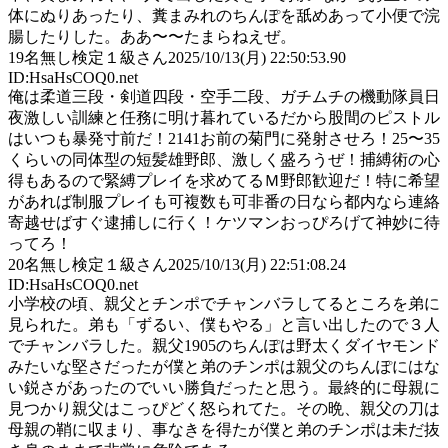
体にぬりあったり、糞まみれのちんぽを舐めあって小便で浣
腸したりした。ああ〜〜たまらねえぜ。
19
名無し検定１級さん
2025/10/13(月) 22:50:53.90
ID:HsaHsCOQ0.net
俺は柔道三段・剣道四段・空手二段、ガチムチの機動隊員日
夜激しい訓練と任務に明け暮れているだから股間のピストル
はいつも暴発寸前だ！2141お前の菊門に発射させろ！25〜35
くらいの同体型の短髪雄野郎、激しく盛ろうぜ！捕縛術の心
得もあるので緊縛プレイを求めてるＭ野郎歓迎だ！特に希望
があれば制服プレイも可複数も可非番の日なら都内なら連絡
寄越せばすぐ逮捕しに行く！ケツマンおっぴろげて神妙に待
ってろ！
20
名無し検定１級さん
2025/10/13(月) 22:51:08.24
ID:HsaHsCOQ0.net
小学校の頃、親父とチンポでチャンバラしてるところを弟に
見られた。弟も「ずるい、僕もやる」と言い出したので３人
でチャンバラした。親父1905のちんぽは野太くダイヤモンド
みたいな堅さだったが僕と弟のチンポは親父のちんぽにはな
い鋭さがあったのでいい勝負だったと思う。最終的に母親に
見つかり親父はこっぴどく怒られてた。その晩、親父の刀は
母親の鞘に収まり、事なきを得たが僕と弟のチンポは未だ抜