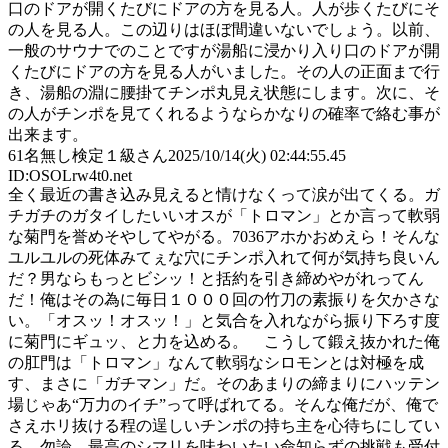
口のドアが開くたびにドアの方を見る人。人が歩くたびにそ
の人を見る人。この辺りはほぼ間違いないでしょう。以前、
一般のサウナでのことですが湯船に浸かり入り口のドアが開
くたびにドアの方を見る人がいました。その人の正面まで行
き、湯船の淵に腰掛てチンポ丸見え状態にします。次に、そ
の人がチンポを見てくれるようならかなりの確率で絡む事が
出来ます。
61
名無し検定１級さん
2025/10/14(火) 02:44:55.45
ID:OSOLrw4t0.net
全く最近の書き込み見えると情けなくって涙が出てくる。ガ
チガチのガタイしたいいオスが「トロマン」とか言って軟弱
な菊門を誉めそやしてやがる。7036アホかおめえら！そんな
ユルユルの死体みてぇな穴にチンポ入れて何が気持ち良いん
だ？男ならもっとビシッ！と括約を引き締めやがれってん
だ！俺はその為に毎日１０００回の竹刀の素振りを欠かさな
い。「オスッ！オスッ！」と気合を入れながら振り下ろす度
に菊門にギュッ、と力を込める。 こうして鍛え抜かれた俺
の肛門は「トロマン」なんて軟弱なシロモンとは対極を成
す、まさに「ガチマン」だ。そのあまりの締まりにハッテン
場じゃあ“万力のイチ”って呼ばれてる。そんな俺だが、俺で
さえホリ抜ける程の逞しいチンポの持ち主を心待ちにしてい
る。勿論、最高のシマリを味わいたい命知らずの挑戦も受付