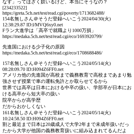
なす」ってほざく奴いるけど、本当にそうなの？
[234233522]
https://greta.5ch.net/test/read.cgi/poverty/1713682488/
154
名無しさん＠そうだ登録へいこう
2024/04/30(火)
12:38:29.87 ID:l/MVQ6xy0.net
Fラン大進学は「高卒で就職より1000万損」
https://medaka.5ch.net/test/read.cgi/eco/1693920799/
先進国における少子化の原因
https://medaka.5ch.net/test/read.cgi/eco/1708688486/
157
名無しさん＠そうだ登録へいこう
2024/05/14(火)
08:28:09.70 ID:H094Z6FF0.net
アメリカ他の先進国が高校まで義務教育で高校まであまり勉
強させず授業で車の運転免許とか取らせてるから
世界では高卒は日本における中卒の扱い、学部卒が日本にお
ける高卒から短大卒の扱い
院卒からが高学歴
だからおかしくない
161
名無しさん＠そうだ登録へいこう
2024/05/14(火)
10:24:58.50 ID:H094Z6FF0.net
割と最近まで日本は20歳成人で大学2年まで未成年扱いだっ
たから大学が他国の義務教育扱いに組み込まれてるんだよ