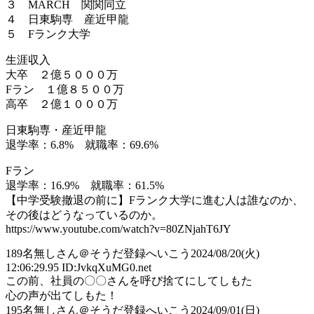
３ MARCH 関関同立
４ 日東駒専 産近甲龍
５ Fランク大学
生涯収入
大卒 ２億５０００万
Fラン １億８５００万
高卒 ２億１０００万
日東駒専・産近甲龍
退学率：6.8% 就職率：69.6%
Fラン
退学率：16.9% 就職率：61.5%
【中学受験撤退の前に】Fランク大学に進む人は誰なのか、
その後はどうなっているのか。
https://www.youtube.com/watch?v=80ZNjahT6JY
189
名無しさん＠そうだ登録へいこう
2024/08/20(火)
12:06:29.95 ID:JvkqXuMG0.net
この前、社員の〇〇さんを呼び捨てにしてしもた
心の声が出てしもた！
195
名無しさん＠そうだ登録へいこう
2024/09/01(日)