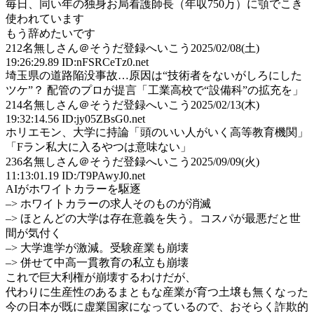
毎日、同い年の独身お局看護師長（年収750万）に顎でこき
使われています
もう辞めたいです
212
名無しさん＠そうだ登録へいこう
2025/02/08(土)
19:26:29.89 ID:nFSRCeTz0.net
埼玉県の道路陥没事故…原因は“技術者をないがしろにした
ツケ”？ 配管のプロが提言「工業高校で“設備科”の拡充を」
214
名無しさん＠そうだ登録へいこう
2025/02/13(木)
19:32:14.56 ID:jy05ZBsG0.net
ホリエモン、大学に持論「頭のいい人がいく高等教育機関」
「Fラン私大に入るやつは意味ない」
236
名無しさん＠そうだ登録へいこう
2025/09/09(火)
11:13:01.19 ID:/T9PAwyJ0.net
AIがホワイトカラーを駆逐
–> ホワイトカラーの求人そのものが消滅
–> ほとんどの大学は存在意義を失う。コスパが最悪だと世
間が気付く
–> 大学進学が激減。受験産業も崩壊
–> 併せて中高一貫教育の私立も崩壊
これで巨大利権が崩壊するわけだが、
代わりに生産性のあるまともな産業が育つ土壌も無くなった
今の日本が既に虚業国家になっているので、おそらく詐欺的