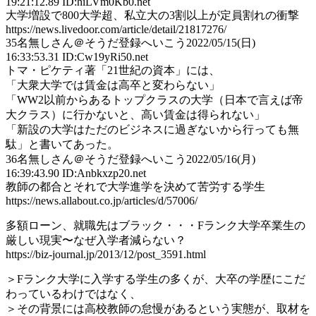
19:21:12.89 ID:hiLVm0Kb0.net
大学増設で800大学超、私立大の3割以上が定員割れの衝撃
https://news.livedoor.com/article/detail/21817276/
35
名無しさん＠そうだ登録へいこう
2022/05/15(日)
16:33:53.31 ID:Cw19yRi50.net
トマ・ピケティ著「21世紀の資本」には、
「大衆大学では賃金は高卒と変わらない」
「WW2以前からあるトップクラスの大学（日本で言えば帝
大クラス）に行かないと、高い賃金は得られない」
「新設の大学はただのビジネスに過ぎないから行っても無
駄」と書いてあった。
36
名無しさん＠そうだ登録へいこう
2022/05/16(月)
16:39:43.90 ID:Anbkxzp20.net
教師の都合とそれで大学進学を決めて苦労する学生
https://news.allabout.co.jp/articles/d/57006/
多額ローン、就職先はブラック・・・Fランク大学卒業生の
厳しい現実〜なぜ入学者減らない？
https://biz-journal.jp/2013/12/post_3591.html
＞Fランク大学に入学する学生の多くが、大卒の学歴にこだ
わっているわけではなく、
＞その背景には高校教師の怠慢があるという実態が、取材を