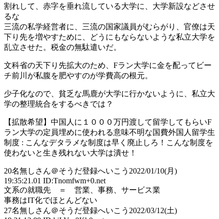
割れして、赤字を垂れ流している大学に、大学新設などさせ
るな
三流の私学経営者に、三流の国家議員がむらがり、官僚は天
下り先を増やすために、どうにもならないような私立大学を
乱立させた。税金の無駄遣いだ。
文科省の天下り先拡大のため、Fラン大学に金を配ってビー
チ前川が私腹を肥やすのが学費高の根元。
少子化なので、貧乏な馬鹿が大学に行かないように、私立大
学の整理統合をするべきでは？
【拡散希望】中国人に１０００万円渡して留学してもらいF
ラン大学の定員埋めに使われる意味不明な国費外国人留学生
制度 : こんなデタラメな制度は早く廃止しろ！こんな制度を
使わないと生き残れない大学は潰せ！
20
名無しさん＠そうだ登録へいこう
2022/01/10(月)
19:35:21.01 ID:Tnomfwm+0.net
文系の就職先 ＝ 営業、事務、サービス業
事務はIT化でほとんどない
27
名無しさん＠そうだ登録へいこう
2022/03/12(土)