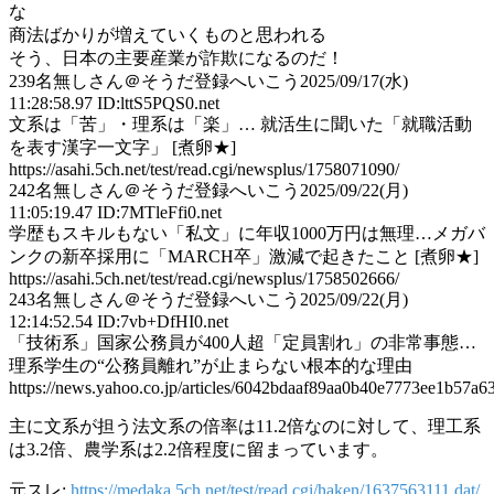
な
商法ばかりが増えていくものと思われる
そう、日本の主要産業が詐欺になるのだ！
239
名無しさん＠そうだ登録へいこう
2025/09/17(水)
11:28:58.97 ID:lttS5PQS0.net
文系は「苦」・理系は「楽」… 就活生に聞いた「就職活動
を表す漢字一文字」 [煮卵★]
https://asahi.5ch.net/test/read.cgi/newsplus/1758071090/
242
名無しさん＠そうだ登録へいこう
2025/09/22(月)
11:05:19.47 ID:7MTleFfi0.net
学歴もスキルもない「私文」に年収1000万円は無理…メガバ
ンクの新卒採用に「MARCH卒」激減で起きたこと [煮卵★]
https://asahi.5ch.net/test/read.cgi/newsplus/1758502666/
243
名無しさん＠そうだ登録へいこう
2025/09/22(月)
12:14:52.54 ID:7vb+DfHI0.net
「技術系」国家公務員が400人超「定員割れ」の非常事態…
理系学生の“公務員離れ”が止まらない根本的な理由
https://news.yahoo.co.jp/articles/6042bdaaf89aa0b40e7773ee1b57a
主に文系が担う法文系の倍率は11.2倍なのに対して、理工系
は3.2倍、農学系は2.2倍程度に留まっています。
元スレ:
https://medaka.5ch.net/test/read.cgi/haken/1637563111.dat/