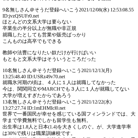
9
名無しさん＠そうだ登録へいこう
2021/12/08(水) 12:53:08.55
ID:jvzQSUFr0.net
ほとんどの文系大学は要らない
卒業生の半分以上が無職や非正規
就職したとしても営業や販売ばっかり
こんものは高卒でもできる
教師や法曹になりたい奴だけが行けばいい
もともと文系大学はそういうところだった
10
名無しさん＠そうだ登録へいこう
2021/12/13(月)
13:25:48.40 ID:USRz49v70.net
就職氷河期の頃は、４人に１人は就職してなかった
今は、関関同立やMARCHでも３人に１人が就職してない
大学が増えすぎたからであろう
13
名無しさん＠そうだ登録へいこう
2021/12/22(水)
13:27:27.74 ID:1mEHMIcl0.net
世界で一番国民が幸せを感じている国フィンランドでは、大
学まで学費無料でしかも留学生も無料。
出生率は1.8人と日本(1.4)を大きくしのぐ。が、大学進学率
は30%で残りは職業訓練校です。