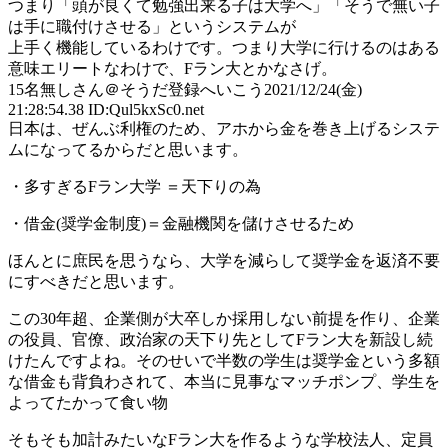
つまり「頭が良くて勉強出来る子は大学へ」「そうで無い子
は手に職付けさせる」というシステムが
上手く機能しているわけです。つまり大学に行けるのはある
意味エリートなわけで、Fラン大とかなさげ。
15
名無しさん＠そうだ登録へいこう
2021/12/24(金)
21:28:54.38 ID:Qul5kxSc0.net
日本は、ぜんぶ利権のため、アホから金を巻き上げるシステ
ムになってるからだと思います。
・多すぎるFラン大学 ＝天下りの為
・借金(奨学金制度)＝金融機関を儲けさせるため
ほんとに庶民を思うなら、大学を減らして奨学金を返済不要
にすべきだと思います。
この30年超、企業側が大卒しか採用しない前提を作り、企業
の役員、官僚、政治家の天下り先としてFラン大を新設し続
けたんですよね。そのせいで半数の学生は奨学金という多額
な借金も背負わされて、本当に見事なマッチポンプ、学生を
よってたかって食い物
そもそも加計みたいなFラン大を作るような学校法人、定員