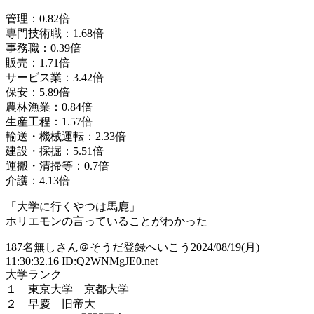
管理：0.82倍
専門技術職：1.68倍
事務職：0.39倍
販売：1.71倍
サービス業：3.42倍
保安：5.89倍
農林漁業：0.84倍
生産工程：1.57倍
輸送・機械運転：2.33倍
建設・採掘：5.51倍
運搬・清掃等：0.7倍
介護：4.13倍
「大学に行くやつは馬鹿」
ホリエモンの言っていることがわかった
187
名無しさん＠そうだ登録へいこう
2024/08/19(月)
11:30:32.16 ID:Q2WNMgJE0.net
大学ランク
１ 東京大学 京都大学
２ 早慶 旧帝大