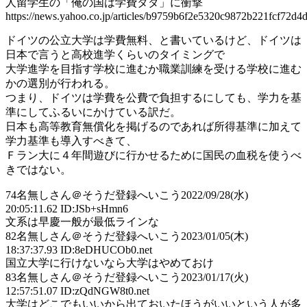
人留学生の「俺の国は学費タダ」に衝撃
https://news.yahoo.co.jp/articles/b9759b6f2e5320c9872b221fcf72d4
ドイツの公立大学は学費無料、と書いているけど、ドイツは
日本で言うと高校進学くらいのタイミングで
大学進学を目指す学校に進むか職業訓練を受ける学校に進む
かの選別が行われる。
つまり、ドイツは学費を公費で負担するにしても、学力を基
準にしてふるいにかけている訳だ。
日本も高等教育無償化を掲げるのであれば所得基準に加えて
学力基準も導入すべきて、
Ｆラン大に４年間遊びに行かせるために国民の血税を使うべ
きではない。
74
名無しさん＠そうだ登録へいこう
2022/09/28(水)
20:05:11.62 ID:JSb+sHmn6
文系は早慶一般が最低ラインな
82
名無しさん＠そうだ登録へいこう
2023/01/05(木)
18:37:37.93 ID:8eDHUCOb0.net
国立大学に行けないなら大学はやめておけ
83
名無しさん＠そうだ登録へいこう
2023/01/17(火)
12:57:51.07 ID:zQdNGW8t0.net
大学はどこでもいいから出ておいたほうがいいという人が多