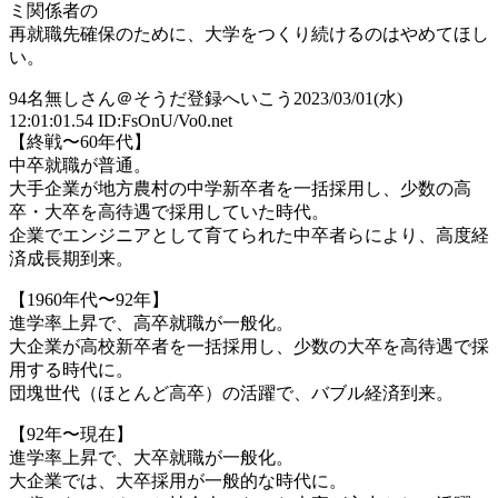
ミ関係者の
再就職先確保のために、大学をつくり続けるのはやめてほし
い。
94
名無しさん＠そうだ登録へいこう
2023/03/01(水)
12:01:01.54 ID:FsOnU/Vo0.net
【終戦〜60年代】
中卒就職が普通。
大手企業が地方農村の中学新卒者を一括採用し、少数の高
卒・大卒を高待遇で採用していた時代。
企業でエンジニアとして育てられた中卒者らにより、高度経
済成長期到来。
【1960年代〜92年】
進学率上昇で、高卒就職が一般化。
大企業が高校新卒者を一括採用し、少数の大卒を高待遇で採
用する時代に。
団塊世代（ほとんど高卒）の活躍で、バブル経済到来。
【92年〜現在】
進学率上昇で、大卒就職が一般化。
大企業では、大卒採用が一般的な時代に。