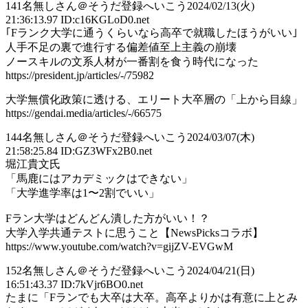
141
名無しさん＠そうだ登録へいこう
2024/02/13(火)
21:36:13.97 ID:c16KGLoD0.net
｢Fランク大学に通うくらいなら高卒で就職したほうがいい｣
人手不足の裏で進行する偏差値至上主義の崩壊
ノースキルの文系人材が一番割を食う時代になった
https://president.jp/articles/-/75982
大学無償化政策に透ける、エリート大卒層の「上から目線」
https://gendai.media/articles/-/66575
144
名無しさん＠そうだ登録へいこう
2024/03/07(木)
21:58:25.84 ID:GZ3WFx2B0.net
堀江貴文氏
「馬鹿にはアカデミックはできない」
「大学進学率は1〜2割でいい」
Fラン大学はどんどん潰した方がいい！？
大学入学共通テストに思うこと【NewsPicksコラボ】
https://www.youtube.com/watch?v=gijZV-EVGwM
152
名無しさん＠そうだ登録へいこう
2024/04/21(日)
16:51:43.37 ID:7kVjr6BO0.net
たまに「Fランでも大卒は大卒。高卒よりかは有意に上とみ