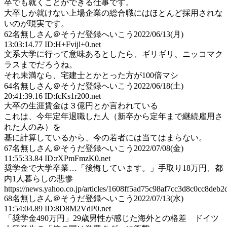
卒でも就くことができる仕事です。
大卒しか就けない上場企業の総合職にはほとんど採用されな
いのが現実です。
62
名無しさん＠そうだ登録へいこう
2022/06/13(月)
13:03:14.77 ID:H+Fvijl+0.net
文系大学に行って意味あるとしたら、ギリギリ、ニッコマク
ラスまでだろうね。
それ未満なら、宅建士とかとった方が100倍マシ
64
名無しさん＠そうだ登録へいこう
2022/06/18(土)
20:41:39.16 ID:fcKs1r200.net
大卒の生涯賃金は３億円とか言われている
これは、今年定年退職した人（新卒から定年まで継続雇用さ
れた人のみ）を
基に計算しているから、今の若者には当てはまらない。
67
名無しさん＠そうだ登録へいこう
2022/07/08(金)
11:55:33.84 ID:rXPmFmzK0.net
奨学金で大学卒業…「後悔しています。」手取り18万円、都
内1人暮らしの悲惨
https://news.yahoo.co.jp/articles/1608ff5ad75c98af7cc3d8c0cc8deb
68
名無しさん＠そうだ登録へいこう
2022/07/13(水)
11:54:04.89 ID:8D8M2VdP0.net
「奨学金490万円」29歳男性が感じた海外との格差 ドイツ