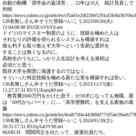
自殺の動機「奨学金の返済苦」、22年は10人 統計見直しで
判明
https://news.yahoo.co.jp/articles/cf5a01e2df22bb5291af3fe8a3b706
128
名無しさん＠そうだ登録へいこう
2023/09/26(火)
11:04:08.98 ID:i5E/xVbY0.net
ドイツのマイスター制度のように、技能を極めた人は
それなりの評価を得られるシステムを構築すれば、
猫も杓子も取り敢えず大学へという安易な選択を
することは無くなるのに。
高校生のうちにしっかり人生設計を考える過程は
必須だと思う。
既存大学を闇雲に保護するのではなく、
そういった特定技能を極める新たな形を構築すれば良い。
136
名無しさん＠そうだ登録へいこう
2023/11/17(金)
11:27:37.31 ID:VUKqrqJt0.net
「教育費2000万円をかけた息子」が30才になっても無職、親
は「60代からパート」に…「高学歴難民」を支える家族の葛
藤
https://news.yahoo.co.jp/articles/6ea873f4c44388df771054e59aeb7
138
名無しさん＠そうだ登録へいこう
2024/01/20(土)
20:31:17.51 ID:f/qAaOV90.net
MARCH 関関同立を出たって、派遣社員だろ。