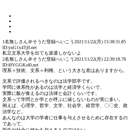
1
名無しさん＠そうだ登録へいこう
2021/11/22(月) 15:38:31.85
ID:yuG1x4Tj0.net
私立文系大学を出ても派遣しかないよ
2
名無しさん＠そうだ登録へいこう
2021/11/22(月) 22:39:18.78
ID:l0VGGKol0.net
理系＝技術、文系＝利権、という大きな差はありますから。
文系で評価されるべきなのは法学部卒です。
学問に体系性があるのは法学と経済学くらいで、
実際に飯が食えるのは法律と会計くらいです。
文系って学問とか学とか呼ぶに値しないものが実に多い。
例えば、心理学、哲学、文学、社会学、経営学、〇〇史、政
治学など。
あんなのは大学の学者に仕事を与えさせるために存在するの
であって、
学生や社会に何かを与えるものではない。