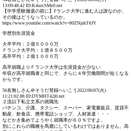
13:09:48.42 ID:K4uzcSMe0.net
【中学受験撤退の前に】Fランク大学に進む人は誰なのか、
その後はどうなっているのか。
https://www.youtube.com/watch?v=80ZNjahT6JY
学歴別生涯賃金
大卒平均：２億５０００万
Ｆランク大平均：１億８５００万
高卒平均：２億１０００万
高卒就職よりＦランク大学は生涯賃金が少ない
年収が高卒就職者と同じで、さらに４年労働期間が短くなる
からです。
56
名無しさん＠そうだ登録へいこう
2022/06/07(火)
11:21:02.88 ID:DYMHT42j0.net
２流以下私立文系の就職先
パチンコ、介護、タクシー、スーパー、家電量販店、賃貸不
動産、飲食店、携帯電話ショップ、人材派遣・・・
などかき集めてようやく就職率が６０％ですよ。
別にこれらの職種を馬鹿にしているわけではありません。高