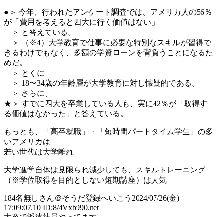
●＞ 今年、行われたアンケート調査では、アメリカ人の56％
が「費用を考えると四大に行く価値はない」
＞ と答えている。
＞ （※4）大学教育で仕事に必要な特別なスキルが習得で
きるわけでもなく、多額の学資ローンを背負うことになるた
めだ。
＞ とくに
＞ 18〜34歳の年齢層が大学教育に対し懐疑的である。
＞ さらに、
★＞ すでに四大を卒業している人も、実に42％が「取得す
る価値はなかった」と答えている。
もっとも、「高卒就職」・「短時間パートタイム学生」の多
いアメリカは
若い世代は大学離れ
大学進学自体は見限られ減少しても、スキルトレーニング
（※学位取得を目的としない短期講座）は人気
184
名無しさん＠そうだ登録へいこう
2024/07/26(金)
17:09:07.10 ID:8/4Vxb990.net
大卒で派遣社員やってます