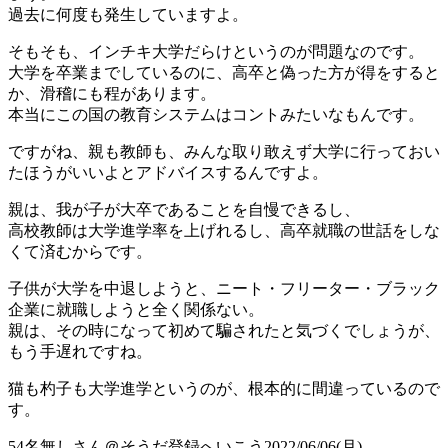
過去に何度も発生していますよ。
そもそも、インチキ大学だらけというのが問題なのです。
大学を卒業までしているのに、高卒と偽った方が得をすると
か、滑稽にも程があります。
本当にこの国の教育システムはコントみたいなもんです。
ですがね、親も教師も、みんな取り敢えず大学に行っておい
たほうがいいよとアドバイスするんですよ。
親は、我が子が大卒であることを自慢できるし、
高校教師は大学進学率を上げれるし、高卒就職の世話をしな
くて済むからです。
子供が大学を中退しようと、ニート・フリーター・ブラック
企業に就職しようと全く関係ない。
親は、その時になって初めて騙されたと気づくでしょうが、
もう手遅れですね。
猫も杓子も大学進学というのが、根本的に間違っているので
す。
54
名無しさん＠そうだ登録へいこう
2022/06/06(月)