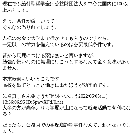
現在でも給付型奨学金は公益財団法人を中心に国内に100以
上あります。
えっ、条件が厳しいって！
そんなの当り前でしょう。
人様のお金で大学まで行かせてもらうのですから。
一定以上の学力を備えているのは必要最低条件です。
昔から馬鹿につける薬は無いと言いますが、
勉強が嫌いなのに無理に行こうとするなんて全く意味があり
ません。
本末転倒もいいところです。
高校を出てとっとと働きに出たほうが効率的です。
51
名無しさん＠そうだ登録へいこう
2022/06/05(日)
13:36:06.96 ID:SpwvXFdJ0.net
大卒の方が高卒よりも学歴が上になって就職活動で有利にな
る？
だったら、公務員での学歴逆詐称事件なんて、起きないでし
ょう。