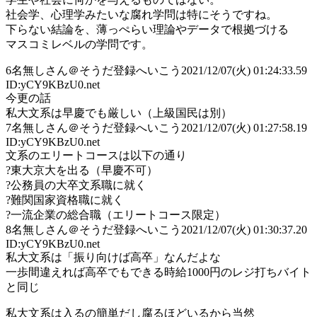
社会学、心理学みたいな腐れ学問は特にそうですね。
下らない結論を、薄っぺらい理論やデータで根拠づける
マスコミレベルの学問です。
6
名無しさん＠そうだ登録へいこう
2021/12/07(火) 01:24:33.59
ID:yCY9KBzU0.net
今更の話
私大文系は早慶でも厳しい（上級国民は別）
7
名無しさん＠そうだ登録へいこう
2021/12/07(火) 01:27:58.19
ID:yCY9KBzU0.net
文系のエリートコースは以下の通り
?東大京大を出る（早慶不可）
?公務員の大卒文系職に就く
?難関国家資格職に就く
?一流企業の総合職（エリートコース限定）
8
名無しさん＠そうだ登録へいこう
2021/12/07(火) 01:30:37.20
ID:yCY9KBzU0.net
私大文系は「振り向けば高卒」なんだよな
一歩間違えれば高卒でもできる時給1000円のレジ打ちバイト
と同じ
私大文系は入るの簡単だし腐るほどいるから当然