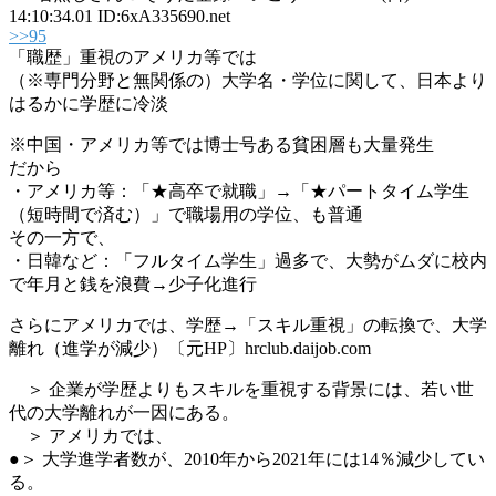
14:10:34.01 ID:6xA335690.net
>>95
「職歴」重視のアメリカ等では
（※専門分野と無関係の）大学名・学位に関して、日本より
はるかに学歴に冷淡
※中国・アメリカ等では博士号ある貧困層も大量発生
だから
・アメリカ等：「★高卒で就職」→「★パートタイム学生
（短時間で済む）」で職場用の学位、も普通
その一方で、
・日韓など：「フルタイム学生」過多で、大勢がムダに校内
で年月と銭を浪費→少子化進行
さらにアメリカでは、学歴→「スキル重視」の転換で、大学
離れ（進学が減少）〔元HP〕hrclub.daijob.com
＞ 企業が学歴よりもスキルを重視する背景には、若い世
代の大学離れが一因にある。
＞ アメリカでは、
●＞ 大学進学者数が、2010年から2021年には14％減少してい
る。