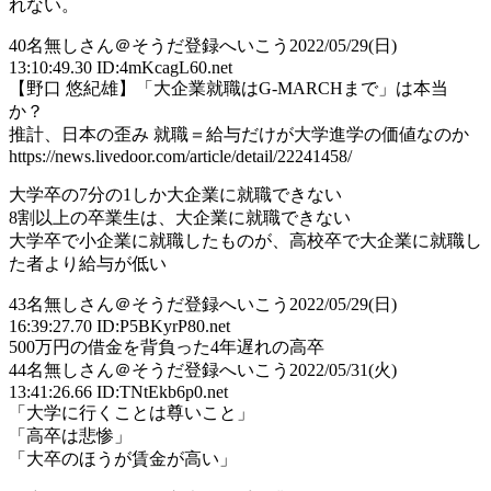
れない。
40
名無しさん＠そうだ登録へいこう
2022/05/29(日)
13:10:49.30 ID:4mKcagL60.net
【野口 悠紀雄】「大企業就職はG-MARCHまで」は本当
か？
推計、日本の歪み 就職＝給与だけが大学進学の価値なのか
https://news.livedoor.com/article/detail/22241458/
大学卒の7分の1しか大企業に就職できない
8割以上の卒業生は、大企業に就職できない
大学卒で小企業に就職したものが、高校卒で大企業に就職し
た者より給与が低い
43
名無しさん＠そうだ登録へいこう
2022/05/29(日)
16:39:27.70 ID:P5BKyrP80.net
500万円の借金を背負った4年遅れの高卒
44
名無しさん＠そうだ登録へいこう
2022/05/31(火)
13:41:26.66 ID:TNtEkb6p0.net
「大学に行くことは尊いこと」
「高卒は悲惨」
「大卒のほうが賃金が高い」