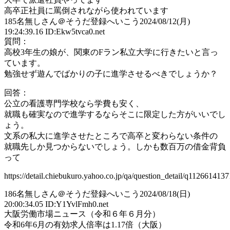
高卒正社員に罵倒されながら使われています
185
名無しさん＠そうだ登録へいこう
2024/08/12(月)
19:24:39.16 ID:Ekw5tvca0.net
質問：
高校3年生の娘が、関東のFラン私立大学に行きたいと言っ
ています。
勉強せず遊んでばかりの子に進学させるべきでしょうか？
回答：
公立の看護専門学校なら学費も安く、
就職も確実なので進学するならそこに限定した方がいいでし
ょう。
文系の私大に進学させたところで高卒と変わらない条件の
就職先しか見つからないでしょう。しかも数百万の借金背負
って
https://detail.chiebukuro.yahoo.co.jp/qa/question_detail/q1126614137
186
名無しさん＠そうだ登録へいこう
2024/08/18(日)
20:00:34.05 ID:Y1YvlFmh0.net
大阪労働市場ニュース（令和６年６月分）
令和6年6月の有効求人倍率は1.17倍（大阪）