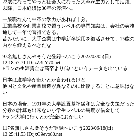
22歳になってやっと社会人になった大卒が主力として活躍。
以降、日本経済は30年の停滞へ。
一般職なんて中卒の学力があれば十分。
工業高校や商業高校で習うレベルの専門知識は、会社の実務
通して一年で習得できる。
昔みたいに、大手企業は中学新卒採用を復活させて、15歳の
内から鍛えるべきだな
97
名無しさん＠そうだ登録へいこう
2023/03/05(日)
12:18:57.71 ID:izZ3itY70.net
Fランの生涯賃金は高卒より低いというデータも出ている
日本は進学率が低いとか言われるけど
他国と文化や産業構造が異なるのに比較することに意味はな
い
日本の場合、1991年の大学設置基準緩和は完全な失策だった
分数の計算も出来ない小学生レベルの馬鹿が借金して
Fラン大学に行くとか完全におかしい
117
名無しさん＠そうだ登録へいこう
2023/06/18(日)
13:25:41.53 ID:jxO9evo80.net