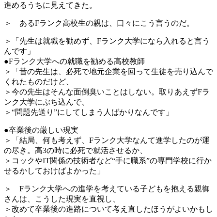
進めるうちに見えてきた。
＞ あるFランク高校生の親は、口々にこう言うのだ。
＞「先生は就職を勧めず、Fランク大学になら入れると言う
んです」
●Fランク大学への就職を勧める高校教師
＞「昔の先生は、必死で地元企業を回って生徒を売り込んで
くれたものだけど、
＞今の先生はそんな面倒臭いことはしない。取りあえずFラ
ンク大学にぶち込んで、
＞“問題先送り”にしてしまう人ばかりなんです」
●卒業後の厳しい現実
＞「結局、何も考えず、Fランク大学なんて進学したのが運
の尽き。高3の時に必死で就活させるか、
＞コックやIT関係の技術者など“手に職系”の専門学校に行か
せるかしておけばよかった」
＞ Fランク大学への進学を考えている子どもを抱える親御
さんは、こうした現実を直視し、
＞改めて卒業後の進路について考え直したほうがよいかもし