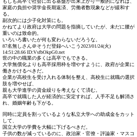
もしも高卒で社会に出る基盤が出来上がり一般的になれば、
家庭の負担や奨学金長期返済、労働者数現象などが緩和す
る。
副次的には少子化対策にも。
かねてより政府は大学の問題を指摘していたが、未だに腰が
重いのは致命的。
いろいろ書いたが何も変わらないだろうな。
87
名無しさん＠そうだ登録へいこう
2023/01/24(火)
14:51:28.66 ID:VsfbOkpG0.net
世の中の職業の多くは高卒でもできる。
大学無償化よりも高卒採用枠を増やすように、政府が企業に
働きかけるべきだ。
企業が高校生を受け入れる体制を整え、高校生に就職の選択
肢を増やせば、
親も大学進学の資金繰りを考えなくて済む。
高卒で就職した人が経済的に安定すれば、人手不足も解消さ
れ、婚姻年齢も下がる。
同時に定員を割っているような私立大学への助成金をカット
して、
国立大学の学費を大幅に下げるべきだ。
子供の数が減っているのに、政治家・官僚・評論家・マスコ