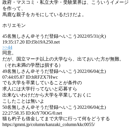
政府・マスコミ・私立大学・受験業界は、こういうイメージ
を作って、
馬鹿な親子をカモにしているだけだよ。
ホリエモン
45
名無しさん＠そうだ登録へいこう
2022/05/31(火)
19:35:17.20 ID:l5b19A250.net
>>44
同意。
だが、国立マーチ以上の大学なら、出ておいた方が無難。
（それ未満の学歴は損する）
49
名無しさん＠そうだ登録へいこう
2022/06/04(土)
07:44:05.87 ID:hRFZX7Hwc
でも大学を卒業していることが条件の
求人には大学行ってないと応募すら
出来ないわけだから大学を卒業しておくに
こしたことは無いよ
50
名無しさん＠そうだ登録へいこう
2022/06/04(土)
22:27:58.35 ID:KtY70OG/0.net
猫も杓子も借金してまで大学に行って何をどうする
https://gmmi.jp/column/kanzaki_column/kkc0055/