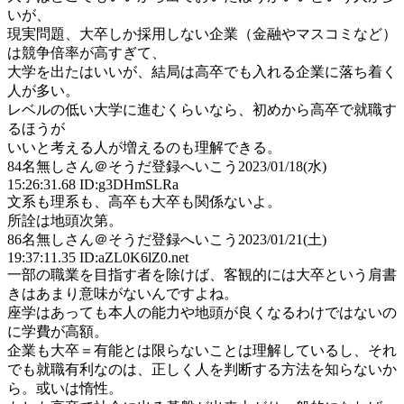
いが、
現実問題、大卒しか採用しない企業（金融やマスコミなど）
は競争倍率が高すぎて、
大学を出たはいいが、結局は高卒でも入れる企業に落ち着く
人が多い。
レベルの低い大学に進むくらいなら、初めから高卒で就職す
るほうが
いいと考える人が増えるのも理解できる。
84
名無しさん＠そうだ登録へいこう
2023/01/18(水)
15:26:31.68 ID:g3DHmSLRa
文系も理系も、高卒も大卒も関係ないよ。
所詮は地頭次第。
86
名無しさん＠そうだ登録へいこう
2023/01/21(土)
19:37:11.35 ID:aZL0K6lZ0.net
一部の職業を目指す者を除けば、客観的には大卒という肩書
きはあまり意味がないんですよね。
座学はあっても本人の能力や地頭が良くなるわけではないの
に学費が高額。
企業も大卒＝有能とは限らないことは理解しているし、それ
でも就職有利なのは、正しく人を判断する方法を知らないか
ら。或いは惰性。