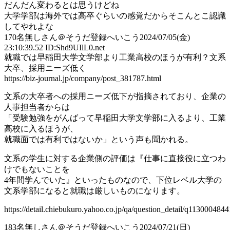
だんだん変わるとは思うけどね
大学学部は海外では高卒ぐらいの感覚だからそこんとこ認識
してやれよな
170
名無しさん＠そうだ登録へいこう
2024/07/05(金)
23:10:39.52 ID:Shd9UIlL0.net
就職では早稲田大学文学部より工業高校のほうが有利？文系
大卒、採用ニーズ低く
https://biz-journal.jp/company/post_381787.html
文系の大卒者への採用ニーズ低下が指摘されており、企業の
人事担当者からは
「受験勉強をがんばって早稲田大学文学部に入るより、工業
高校に入るほうが、
就職面では有利ではないか」という声も聞かれる。
文系の学生に対する企業側の評価は『仕事に直接役に立つわ
けでもないことを
4年間学んでいた』といったものなので、下位レベル大学の
文系学部になると就職は厳しいものになります。
https://detail.chiebukuro.yahoo.co.jp/qa/question_detail/q1130004844
183
名無しさん＠そうだ登録へいこう
2024/07/21(日)