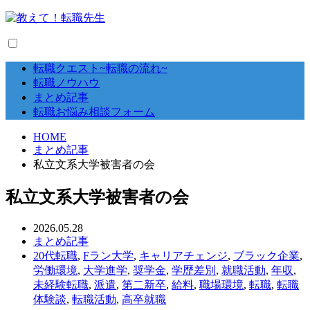
転職クエスト~転職の流れ~
転職ノウハウ
まとめ記事
転職お悩み相談フォーム
HOME
まとめ記事
私立文系大学被害者の会
私立文系大学被害者の会
2026.05.28
まとめ記事
20代転職
,
Fラン大学
,
キャリアチェンジ
,
ブラック企業
,
労働環境
,
大学進学
,
奨学金
,
学歴差別
,
就職活動
,
年収
,
未経験転職
,
派遣
,
第二新卒
,
給料
,
職場環境
,
転職
,
転職
体験談
,
転職活動
,
高卒就職