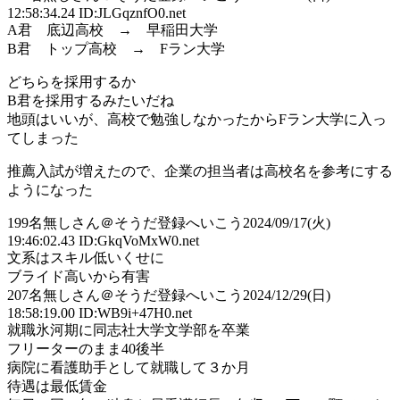
12:58:34.24 ID:JLGqznfO0.net
A君 底辺高校 → 早稲田大学
B君 トップ高校 → Fラン大学
どちらを採用するか
B君を採用するみたいだね
地頭はいいが、高校で勉強しなかったからFラン大学に入っ
てしまった
推薦入試が増えたので、企業の担当者は高校名を参考にする
ようになった
199
名無しさん＠そうだ登録へいこう
2024/09/17(火)
19:46:02.43 ID:GkqVoMxW0.net
文系はスキル低いくせに
ブライド高いから有害
207
名無しさん＠そうだ登録へいこう
2024/12/29(日)
18:58:19.00 ID:WB9i+47H0.net
就職氷河期に同志社大学文学部を卒業
フリーターのまま40後半
病院に看護助手として就職して３か月
待遇は最低賃金