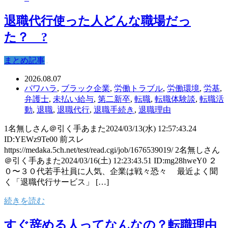
退職代行使った人どんな職場だっ
た？ ?
まとめ記事
2026.08.07
パワハラ
,
ブラック企業
,
労働トラブル
,
労働環境
,
労基
,
弁護士
,
未払い給与
,
第二新卒
,
転職
,
転職体験談
,
転職活
動
,
退職
,
退職代行
,
退職手続き
,
退職理由
1名無しさん＠引く手あまた2024/03/13(水) 12:57:43.24
ID:YEWz9Te00 前スレ
https://medaka.5ch.net/test/read.cgi/job/1676539019/ 2名無しさん
＠引く手あまた2024/03/16(土) 12:23:43.51 ID:mg28hweY0 ２
０〜３０代若手社員に人気、企業は戦々恐々 最近よく聞
く「退職代行サービス」 […]
続きを読む
すぐ辞める人ってなんなの？転職理由