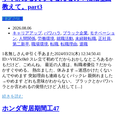
教えて。part3
まとめ記事
2026.08.06
キャリアアップ
,
パワハラ
,
ブラック企業
,
モチベーショ
ン
,
人間関係
,
労働環境
,
就職活動
,
未経験転職
,
正社員
,
第二新卒
,
職場環境
,
転職
,
転職理由
,
退職
1名無しさん＠引く手あまた2024/03/21(木) 12:34:50.41
ID:+VH25c0k0 スレ立て初めてだからおかしなところあるか
もだけど、ごめんね。 最近の人達は、転職者優位？だから
かすぐやめる。 熱出ました、休みます→迷惑かけたくない
んでやめます 突如理由も連絡もなくバックレ 親倒れました
→やめます どれも意味がわからない。 ブラックとかパワハ
ラとか言われるの覚悟だけど 入社して […]
続きを読む
ホンダ寄居期間工47