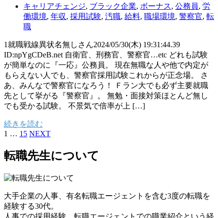
キャリアチェンジ
,
ブラック企業
,
ボーナス
,
公務員
,
労
働環境
,
年収
,
採用試験
,
汚職
,
給料
,
職場環境
,
警察官
,
転
職
1就職戦線異状名無しさん2024/05/30(木) 19:31:44.39
ID:npYgCDeB.net 自衛官、刑務官、警察官…etc どれも試験
が簡単なのに『一応』公務員。 現在無職な人や他で内定が
もらえない人でも、警察官採用試験これからが正念場。 さ
あ、みんなで警察官になろう！ Ｆラン大でも必ず主要就職
先として挙がる『警察官』。 無勉・面接対策ほとんど無し
でも受かる試験。 不景気で倍率が上 […]
続きを読む
1
…
15
NEXT
転職先生について
大手企業の人事、有名転職エージェントを含む3度の転職を
経験する30代。
人事での採用経験、転職エージェントでの職業紹介という経