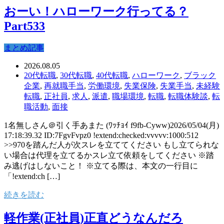
おーい！ハローワーク行ってる？
Part533
まとめ記事
2026.08.05
20代転職
,
30代転職
,
40代転職
,
ハローワーク
,
ブラック
企業
,
再就職手当
,
労働環境
,
失業保険
,
失業手当
,
未経験
転職
,
正社員
,
求人
,
派遣
,
職場環境
,
転職
,
転職体験談
,
転
職活動
,
面接
1名無しさん＠引く手あまた (ﾜｯﾁｮｲ f9fb-Cyww)2026/05/04(月)
17:18:39.32 ID:7FgvFvpz0 !extend:checked:vvvvv:1000:512
>>970を踏んだ人が次スレを立ててください もし立てられな
い場合は代理を立てるかスレ立て依頼をしてください ※踏
み逃げはしないこと！ ※立てる際は、本文の一行目に
「!extend:ch […]
続きを読む
軽作業(正社員)正直どうなんだろ