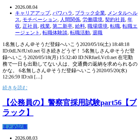
2026.08.04
キャリアアップ
,
パワハラ
,
ブラック企業
,
メンタルヘル
ス
,
モチベーション
,
人間関係
,
労働環境
,
契約社員
,
年
収
,
正社員
,
残業
,
第二新卒
,
給料
,
職場環境
,
転職
,
転職エ
ージェント
,
転職体験談
,
転職活動
,
退職
1名無しさん＠そうだ登録へいこう2020/05/16(土) 18:48:18
ID:0dLN/fUx0.net 引き続きどうぞ！ 5名無しさん＠そうだ登
録へいこう2020/05/18(月) 15:32:40 ID:NRfueLVc0.net 在宅勤
務で一日も出勤してない人は、交通費の返納を求められるの
かな。 6名無しさん＠そうだ登録へいこう2020/05/20(水)
12:26:59 ID:xli […]
続きを読む
【公務員の】警察官採用試験part56【ブ
ラック】
まとめ記事
2026.08.03