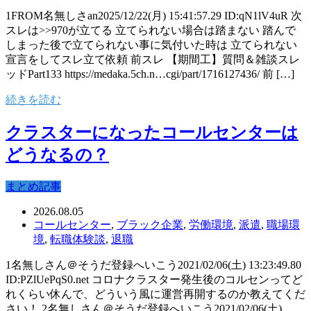
1FROM名無しさan2025/12/22(月) 15:41:57.29 ID:qN1lV4uR 次
スレは>>970が立てる 立てられない場合は踏まない 踏んで
しまった後で立てられない事に気付いた時は 立てられない
宣言をしてスレ立て依頼 前スレ 【期間工】質問＆雑談スレ
ッドPart133 https://medaka.5ch.n…cgi/part/1716127436/ 前 […]
続きを読む
クラスターになったコールセンターは
どうなるの？
まとめ記事
2026.08.05
コールセンター
,
ブラック企業
,
労働環境
,
派遣
,
職場環
境
,
転職体験談
,
退職
1名無しさん＠そうだ登録へいこう2021/02/06(土) 13:23:49.80
ID:PZlUePqS0.net コロナクラスター発生後のコルセンってど
れくらい休んで、どういう風に運営再開するのか教えてくだ
さい！ 2名無しさん＠そうだ登録へいこう2021/02/06(土)