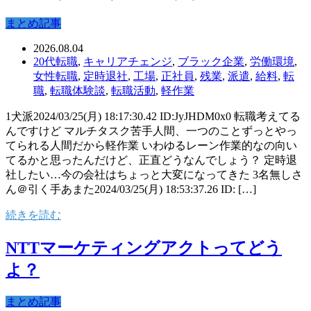
まとめ記事
2026.08.04
20代転職
,
キャリアチェンジ
,
ブラック企業
,
労働環境
,
女性転職
,
定時退社
,
工場
,
正社員
,
残業
,
派遣
,
給料
,
転
職
,
転職体験談
,
転職活動
,
軽作業
1犬派2024/03/25(月) 18:17:30.42 ID:JyJHDM0x0 転職考えてる
んですけど マルチタスク苦手人間、一つのことずっとやっ
てられる人間だから軽作業 いわゆるレーン作業的なの向い
てるかと思ったんだけど、正直どうなんでしょう？ 定時退
社したい…今の会社はちょっと大変になってきた 3名無しさ
ん＠引く手あまた2024/03/25(月) 18:53:37.26 ID: […]
続きを読む
NTTマーケティングアクトってどう
よ？
まとめ記事