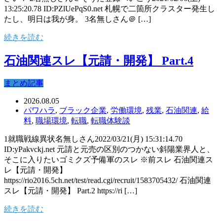
13:25:20.78 ID:PZlUePqS0.net 札幌で二箇所クラスター発生し
たし、明日は我が身。 3名無しさん＠ […]
続きを読む
石油関連スレ【元請・開発】 Part.4
まとめ記事
2026.08.05
パワハラ
,
ブラック企業
,
労働環境
,
残業
,
石油関連
,
給
料
,
職場環境
,
転職
,
転職体験談
1就職戦線異状名無しさん2022/03/21(月) 15:31:14.70
ID:yPakvckj.net 元請と元売の区別のつかない斜陽業界人と、
そこに入りたいゴミクズ予備軍のスレ ※前スレ 石油関連ス
レ【元請・開発】
https://rio2016.5ch.net/test/read.cgi/recruit/1583705432/ 石油関連
スレ【元請・開発】 Part.2 https://ri […]
続きを読む