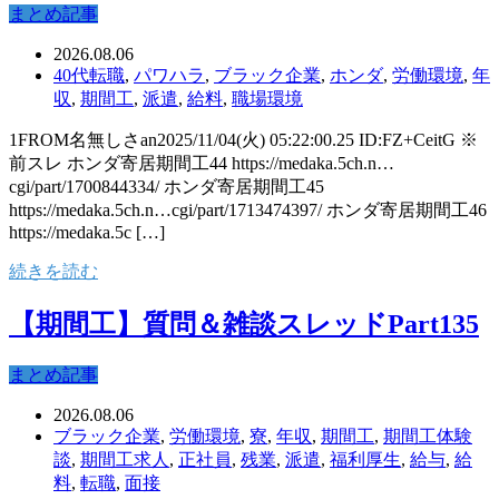
まとめ記事
2026.08.06
40代転職
,
パワハラ
,
ブラック企業
,
ホンダ
,
労働環境
,
年
収
,
期間工
,
派遣
,
給料
,
職場環境
1FROM名無しさan2025/11/04(火) 05:22:00.25 ID:FZ+CeitG ※
前スレ ホンダ寄居期間工44 https://medaka.5ch.n…
cgi/part/1700844334/ ホンダ寄居期間工45
https://medaka.5ch.n…cgi/part/1713474397/ ホンダ寄居期間工46
https://medaka.5c […]
続きを読む
【期間工】質問＆雑談スレッドPart135
まとめ記事
2026.08.06
ブラック企業
,
労働環境
,
寮
,
年収
,
期間工
,
期間工体験
談
,
期間工求人
,
正社員
,
残業
,
派遣
,
福利厚生
,
給与
,
給
料
,
転職
,
面接