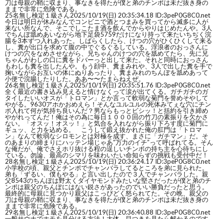
刀は母親の鞘に収まり、事なきを得たが僕と弟のチンポは未だ抜き身の
ままで非常に危険である。
25
名無し検定１級さん
2025/10/19(日) 20:35:34.18 ID:3peP0G8C0.net
今日は明日が休みなんでコンビニで酒とつまみを買ってから滅多に人が
来ない所なんで、そこでしこたま酒を飲んでからやりはじめたんや。3人
でちんぽ舐めあいながら地下足袋5759だけになり持って来たいちぢく浣
腸を3本ずつ入れあった。しばらくしたら、けつの穴がひくひくして来る
し、糞が出口を求めて腹の中でぐるぐるしている。浮浪者のおっさんに
けつの穴をなめさせながら、兄ちゃんのけつの穴を舐めてたら、先に兄
ちゃんがわしの口に糞をドバーっと出して来た。それと同時におっさん
もわしも糞を出したんや。もう顔中、糞まみれや、3人で出した糞を手で
掬いながらお互いの体にぬりあったり、糞まみれのちんぽを舐めあって
小便で浣腸したりした。ああ〜〜たまらねえぜ。
26
名無し検定１級さん
2025/10/19(日) 20:35:51.76 ID:3peP0G8C0.net
全く最近の書き込み見えると情けなくって涙が出てくる。ガチガチのガ
タイしたいいオスが「トロマン」とか言って軟弱な菊門を誉めそやして
やがる。9630アホかおめえら！そんなユルユルの死体みてぇな穴にチン
ポ入れて何が気持ち良いんだ？男ならもっとビシッ！と括約を引き締め
やがれってんだ！俺はその為に毎日１０００回の竹刀の素振りを欠かさ
ない。「オスッ！オスッ！」と気合を入れながら振り下ろす度に菊門に
ギュッ、と力を込める。 こうして鍛え抜かれた俺の肛門は「トロマ
ン」なんて軟弱なシロモンとは対極を成す、まさに「ガチマン」だ。そ
のあまりの締まりにハッテン場じゃあ“万力のイチ”って呼ばれてる。そん
な俺だが、俺でさえホリ抜ける程の逞しいチンポの持ち主を心待ちにし
ている。勿論、最高のシマリを味わいたい命知らずの挑戦も受付中だ！
28
名無し検定１級さん
2025/10/19(日) 20:36:24.17 ID:3peP0G8C0.net
小学校の頃、親父とチンポでチャンバラしてるところを弟に見られた。
弟も「ずるい、僕もやる」と言い出したので３人でチャンバラした。親
父8543のちんぽは野太くダイヤモンドみたいな堅さだったが僕と弟のチ
ンポは親父のちんぽにはない鋭さがあったのでいい勝負だったと思う。
最終的に母親に見つかり親父はこっぴどく怒られてた。その晩、親父の
刀は母親の鞘に収まり、事なきを得たが僕と弟のチンポは未だ抜き身の
ままで非常に危険である。
29
名無し検定１級さん
2025/10/19(日) 20:36:40.88 ID:3peP0G8C0.net
一般サウナでホモを見分ける方法！大体、目つきを見たら解かるのです