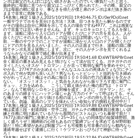
ンポは親父のちんぽにはない鋭さがあったのでいい勝負だったと思う。
最終的に母親に見つかり親父はこっぴどく怒られてた。その晩、親父の
刀は母親の鞘に収まり、事なきを得たが僕と弟のチンポは未だ抜き身の
ままで非常に危険である。
14
名無し検定１級さん
2025/10/19(日) 19:40:46.75 ID:/0er9Dci0.net
一般サウナでホモを見分ける方法！大体、目つきを見たら解かるのです
がその場合は自分に興味を示してる人の場合ですね4977。これは感覚な
ので言葉では言い表せませんね。まず、キョロキョロとしてる人を探し
ます。湯船に浸かり入り口のドアが開くたびにドアの方を見る人。人が
歩くたびにその人を見る人。この辺りはほぼ間違いないでしょう。以
前、一般のサウナでのことですが湯船に浸かり入り口のドアが開くたび
にドアの方を見る人がいました。その人の正面まで行き、湯船の淵に腰
掛てチンポ丸見え状態にします。次に、その人がチンポを見てくれるよ
うならかなりの確率で絡む事が出来ます。
16
名無し検定１級さん
2025/10/19(日) 19:50:41.68 ID:6WTBAP8r0.net
全く最近の書き込み見えると情けなくって涙が出てくる。ガチガチのガ
タイしたいいオスが「トロマン」とか言って軟弱な菊門を誉めそやして
やがる。2774アホかおめえら！そんなユルユルの死体みてぇな穴にチン
ポ入れて何が気持ち良いんだ？男ならもっとビシッ！と括約を引き締め
やがれってんだ！俺はその為に毎日１０００回の竹刀の素振りを欠かさ
ない。「オスッ！オスッ！」と気合を入れながら振り下ろす度に菊門に
ギュッ、と力を込める。 こうして鍛え抜かれた俺の肛門は「トロマ
ン」なんて軟弱なシロモンとは対極を成す、まさに「ガチマン」だ。そ
のあまりの締まりにハッテン場じゃあ“万力のイチ”って呼ばれてる。そん
な俺だが、俺でさえホリ抜ける程の逞しいチンポの持ち主を心待ちにし
ている。勿論、最高のシマリを味わいたい命知らずの挑戦も受付中だ！
17
名無し検定１級さん
2025/10/19(日) 19:50:59.88 ID:6WTBAP8r0.net
俺は柔道三段・剣道四段・空手二段、ガチムチの機動隊員日夜激しい訓
練と任務に明け暮れているだから股間のピストルはいつも暴発寸前だ！
7677お前の菊門に発射させろ！25〜35くらいの同体型の短髪雄野郎、激
しく盛ろうぜ！捕縛術の心得もあるので緊縛プレイを求めてるＭ野郎歓
迎だ！特に希望があれば制服プレイも可複数も可非番の日なら都内なら
連絡寄越せばすぐ逮捕しに行く！ケツマンおっぴろげて神妙に待って
ろ！
19
名無し検定１級さん
2025/10/19(日) 19:51:32.86 ID:6WTBAP8r0.net