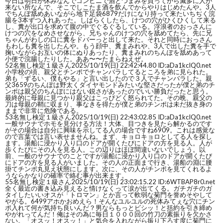
今日は明日が休みなんでコンビニで酒とつまみを買ってから滅多に人が
来ない所なんで、そこでしこたま酒を飲んでからやりはじめたんや。3人
でちんぽ舐めあいながら地下足袋6879だけになり持って来たいちぢく浣
腸を3本ずつ入れあった。しばらくしたら、けつの穴がひくひくして来る
し、糞が出口を求めて腹の中でぐるぐるしている。浮浪者のおっさんに
けつの穴をなめさせながら、兄ちゃんのけつの穴を舐めてたら、先に兄
ちゃんがわしの口に糞をドバーっと出して来た。それと同時におっさん
もわしも糞を出したんや。もう顔中、糞まみれや、3人で出した糞を手で
掬いながらお互いの体にぬりあったり、糞まみれのちんぽを舐めあって
小便で浣腸したりした。ああ〜〜たまらねえぜ。
52
名無し検定１級さん
2025/10/19(日) 22:42:44.80 ID:aDa1kcIQ0.net
小学校の頃、親父とチンポでチャンバラしてるところを弟に見られた。
弟も「ずるい、僕もやる」と言い出したので３人でチャンバラした。親
父3659のちんぽは野太くダイヤモンドみたいな堅さだったが僕と弟のチ
ンポは親父のちんぽにはない鋭さがあったのでいい勝負だったと思う。
最終的に母親に見つかり親父はこっぴどく怒られてた。その晩、親父の
刀は母親の鞘に収まり、事なきを得たが僕と弟のチンポは未だ抜き身の
ままで非常に危険である。
53
名無し検定１級さん
2025/10/19(日) 22:43:02.85 ID:aDa1kcIQ0.net
一般サウナでホモを見分ける方法！大体、目つきを見たら解かるのです
がその場合は自分に興味を示してる人の場合ですね6909。これは感覚な
ので言葉では言い表せませんね。まず、キョロキョロとしてる人を探し
ます。湯船に浸かり入り口のドアが開くたびにドアの方を見る人。人が
歩くたびにその人を見る人。この辺りはほぼ間違いないでしょう。以
前、一般のサウナでのことですが湯船に浸かり入り口のドアが開くたび
にドアの方を見る人がいました。その人の正面まで行き、湯船の淵に腰
掛てチンポ丸見え状態にします。次に、その人がチンポを見てくれるよ
うならかなりの確率で絡む事が出来ます。
55
名無し検定１級さん
2025/10/19(日) 23:02:15.22 ID:6WTBAP8r0.net
全く最近の書き込み見えると情けなくって涙が出てくる。ガチガチのガ
タイしたいいオスが「トロマン」とか言って軟弱な菊門を誉めそやして
やがる。6499アホかおめえら！そんなユルユルの死体みてぇな穴にチン
ポ入れて何が気持ち良いんだ？男ならもっとビシッ！と括約を引き締め
やがれってんだ！俺はその為に毎日１０００回の竹刀の素振りを欠かさ
ない。「オスッ！オスッ！」と気合を入れながら振り下ろす度に菊門に