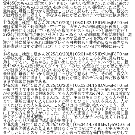
父4658のちんぽは野太くダイヤモンドみたいな堅さだったが僕と弟のチ
ンポは親父のちんぽにはない鋭さがあったのでいい勝負だったと思う。
最終的に母親に見つかり親父はこっぴどく怒られてた。その晩、親父の
刀は母親の鞘に収まり、事なきを得たが僕と弟のチンポは未だ抜き身の
ままで非常に危険である。
143
名無し検定１級さん
2025/10/20(月) 05:01:32.19 ID:9LiwjF6T0.net
俺は柔道三段・剣道四段・空手二段、ガチムチの機動隊員日夜激しい訓
練と任務に明け暮れているだから股間のピストルはいつも暴発寸前だ！
3926お前の菊門に発射させろ！25〜35くらいの同体型の短髪雄野郎、激
しく盛ろうぜ！捕縛術の心得もあるので緊縛プレイを求めてるＭ野郎歓
迎だ！特に希望があれば制服プレイも可複数も可非番の日なら都内なら
連絡寄越せばすぐ逮捕しに行く！ケツマンおっぴろげて神妙に待って
ろ！
145
名無し検定１級さん
2025/10/20(月) 05:01:48.95 ID:9LiwjF6T0.net
小学校の頃、親父とチンポでチャンバラしてるところを弟に見られた。
弟も「ずるい、僕もやる」と言い出したので３人でチャンバラした。親
父4468のちんぽは野太くダイヤモンドみたいな堅さだったが僕と弟のチ
ンポは親父のちんぽにはない鋭さがあったのでいい勝負だったと思う。
最終的に母親に見つかり親父はこっぴどく怒られてた。その晩、親父の
刀は母親の鞘に収まり、事なきを得たが僕と弟のチンポは未だ抜き身の
ままで非常に危険である。
146
名無し検定１級さん
2025/10/20(月) 05:02:04.15 ID:9LiwjF6T0.net
一般サウナでホモを見分ける方法！大体、目つきを見たら解かるのです
がその場合は自分に興味を示してる人の場合ですね6743。これは感覚な
ので言葉では言い表せませんね。まず、キョロキョロとしてる人を探し
ます。湯船に浸かり入り口のドアが開くたびにドアの方を見る人。人が
歩くたびにその人を見る人。この辺りはほぼ間違いないでしょう。以
前、一般のサウナでのことですが湯船に浸かり入り口のドアが開くたび
にドアの方を見る人がいました。その人の正面まで行き、湯船の淵に腰
掛てチンポ丸見え状態にします。次に、その人がチンポを見てくれるよ
うならかなりの確率で絡む事が出来ます。
148
名無し検定１級さん
2025/10/20(月) 05:34:14.78 ID:fw1yhYOs0.net
全く最近の書き込み見えると情けなくって涙が出てくる。ガチガチのガ
タイしたいいオスが「トロマン」とか言って軟弱な菊門を誉めそやして