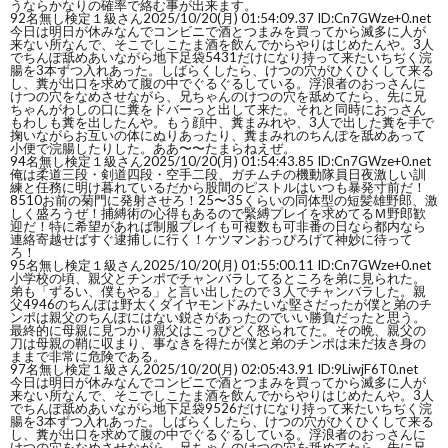
うならかなりの確率で絡む事が出来ます。
92
名無し検定１級さん
2025/10/20(月) 01:54:09.37 ID:Cn7GWze+0.net
今日は明日が休みなんでコンビニで酒とつまみを買ってから滅多に人が
来ない所なんで、そこでしこたま酒を飲んでからやりはじめたんや。3人
でちんぽ舐めあいながら地下足袋5431だけになり持って来たいちぢく浣
腸を3本ずつ入れあった。しばらくしたら、けつの穴がひくひくして来る
し、糞が出口を求めて腹の中でぐるぐるしている。浮浪者のおっさんに
けつの穴をなめさせながら、兄ちゃんのけつの穴を舐めてたら、先に兄
ちゃんがわしの口に糞をドバーっと出して来た。それと同時におっさん
もわしも糞を出したんや。もう顔中、糞まみれや、3人で出した糞を手で
掬いながらお互いの体にぬりあったり、糞まみれのちんぽを舐めあって
小便で浣腸したりした。ああ〜〜たまらねえぜ。
94
名無し検定１級さん
2025/10/20(月) 01:54:43.85 ID:Cn7GWze+0.net
俺は柔道三段・剣道四段・空手二段、ガチムチの機動隊員日夜激しい訓
練と任務に明け暮れているだから股間のピストルはいつも暴発寸前だ！
8510お前の菊門に発射させろ！25〜35くらいの同体型の短髪雄野郎、激
しく盛ろうぜ！捕縛術の心得もあるので緊縛プレイを求めてるＭ野郎歓
迎だ！特に希望があれば制服プレイも可複数も可非番の日なら都内なら
連絡寄越せばすぐ逮捕しに行く！ケツマンおっぴろげて神妙に待って
ろ！
95
名無し検定１級さん
2025/10/20(月) 01:55:00.11 ID:Cn7GWze+0.net
小学校の頃、親父とチンポでチャンバラしてるところを弟に見られた。
弟も「ずるい、僕もやる」と言い出したので３人でチャンバラした。親
父4946のちんぽは野太くダイヤモンドみたいな堅さだったが僕と弟のチ
ンポは親父のちんぽにはない鋭さがあったのでいい勝負だったと思う。
最終的に母親に見つかり親父はこっぴどく怒られてた。その晩、親父の
刀は母親の鞘に収まり、事なきを得たが僕と弟のチンポは未だ抜き身の
ままで非常に危険である。
97
名無し検定１級さん
2025/10/20(月) 02:05:43.91 ID:9LiwjF6T0.net
今日は明日が休みなんでコンビニで酒とつまみを買ってから滅多に人が
来ない所なんで、そこでしこたま酒を飲んでからやりはじめたんや。3人
でちんぽ舐めあいながら地下足袋9526だけになり持って来たいちぢく浣
腸を3本ずつ入れあった。しばらくしたら、けつの穴がひくひくして来る
し、糞が出口を求めて腹の中でぐるぐるしている。浮浪者のおっさんに
けつの穴をなめさせながら、兄ちゃんのけつの穴を舐めてたら、先に兄