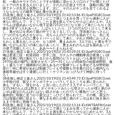
前、一般のサウナでのことですが湯船に浸かり入り口のドアが開くたび
にドアの方を見る人がいました。その人の正面まで行き、湯船の淵に腰
掛てチンポ丸見え状態にします。次に、その人がチンポを見てくれるよ
うならかなりの確率で絡む事が出来ます。
35
名無し検定１級さん
2025/10/19(日) 21:42:53.86 ID:3peP0G8C0.net
今日は明日が休みなんでコンビニで酒とつまみを買ってから滅多に人が
来ない所なんで、そこでしこたま酒を飲んでからやりはじめたんや。3人
でちんぽ舐めあいながら地下足袋7253だけになり持って来たいちぢく浣
腸を3本ずつ入れあった。しばらくしたら、けつの穴がひくひくして来る
し、糞が出口を求めて腹の中でぐるぐるしている。浮浪者のおっさんに
けつの穴をなめさせながら、兄ちゃんのけつの穴を舐めてたら、先に兄
ちゃんがわしの口に糞をドバーっと出して来た。それと同時におっさん
もわしも糞を出したんや。もう顔中、糞まみれや、3人で出した糞を手で
掬いながらお互いの体にぬりあったり、糞まみれのちんぽを舐めあって
小便で浣腸したりした。ああ〜〜たまらねえぜ。
37
名無し検定１級さん
2025/10/19(日) 21:43:29.01 ID:3peP0G8C0.net
俺は柔道三段・剣道四段・空手二段、ガチムチの機動隊員日夜激しい訓
練と任務に明け暮れているだから股間のピストルはいつも暴発寸前だ！
2970お前の菊門に発射させろ！25〜35くらいの同体型の短髪雄野郎、激
しく盛ろうぜ！捕縛術の心得もあるので緊縛プレイを求めてるＭ野郎歓
迎だ！特に希望があれば制服プレイも可複数も可非番の日なら都内なら
連絡寄越せばすぐ逮捕しに行く！ケツマンおっぴろげて神妙に待って
ろ！
38
名無し検定１級さん
2025/10/19(日) 21:43:49.73 ID:3peP0G8C0.net
小学校の頃、親父とチンポでチャンバラしてるところを弟に見られた。
弟も「ずるい、僕もやる」と言い出したので３人でチャンバラした。親
父2534のちんぽは野太くダイヤモンドみたいな堅さだったが僕と弟のチ
ンポは親父のちんぽにはない鋭さがあったのでいい勝負だったと思う。
最終的に母親に見つかり親父はこっぴどく怒られてた。その晩、親父の
刀は母親の鞘に収まり、事なきを得たが僕と弟のチンポは未だ抜き身の
ままで非常に危険である。
40
名無し検定１級さん
2025/10/19(日) 22:02:13.16 ID:6WTBAP8r0.net
今日は明日が休みなんでコンビニで酒とつまみを買ってから滅多に人が
来ない所なんで、そこでしこたま酒を飲んでからやりはじめたんや。3人