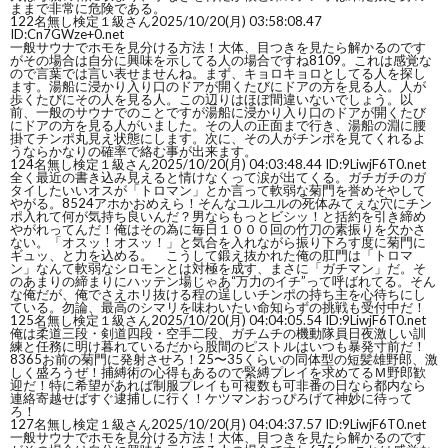
ままで非常に危険である。
122
名無し検定１級さん
2025/10/20(月) 03:58:08.47
ID:Cn7GWze+0.net
一般サウナでホモを見分ける方法！大体、目つきを見たら解かるのです
がその場合は自分に興味を示してる人の場合ですね8109。これは感覚な
ので言葉では言い表せませんね。まず、キョロキョロとしてる人を探し
ます。湯船に浸かり入り口のドアが開くたびにドアの方を見る人。人が
歩くたびにその人を見る人。この辺りはほぼ間違いないでしょう。以
前、一般のサウナでのことですが湯船に浸かり入り口のドアが開くたび
にドアの方を見る人がいました。その人の正面まで行き、湯船の淵に腰
掛てチンポ丸見え状態にします。次に、その人がチンポを見てくれるよ
うならかなりの確率で絡む事が出来ます。
124
名無し検定１級さん
2025/10/20(月) 04:03:48.44 ID:9LiwjF6T0.net
全く最近の書き込み見えると情けなくって涙が出てくる。ガチガチのガ
タイしたいいオスが「トロマン」とか言って軟弱な菊門を誉めそやして
やがる。8524アホかおめえら！そんなユルユルの死体みてぇな穴にチン
ポ入れて何が気持ち良いんだ？男ならもっとビシッ！と括約を引き締め
やがれってんだ！俺はその為に毎日１０００回の竹刀の素振りを欠かさ
ない。「オスッ！オスッ！」と気合を入れながら振り下ろす度に菊門に
ギュッ、と力を込める。 こうして鍛え抜かれた俺の肛門は「トロマ
ン」なんて軟弱なシロモンとは対極を成す、まさに「ガチマン」だ。そ
のあまりの締まりにハッテン場じゃあ“万力のイチ”って呼ばれてる。そん
な俺だが、俺でさえホリ抜ける程の逞しいチンポの持ち主を心待ちにし
ている。勿論、最高のシマリを味わいたい命知らずの挑戦も受付中だ！
125
名無し検定１級さん
2025/10/20(月) 04:04:05.54 ID:9LiwjF6T0.net
俺は柔道三段・剣道四段・空手二段、ガチムチの機動隊員日夜激しい訓
練と任務に明け暮れているだから股間のピストルはいつも暴発寸前だ！
8365お前の菊門に発射させろ！25〜35くらいの同体型の短髪雄野郎、激
しく盛ろうぜ！捕縛術の心得もあるので緊縛プレイを求めてるＭ野郎歓
迎だ！特に希望があれば制服プレイも可複数も可非番の日なら都内なら
連絡寄越せばすぐ逮捕しに行く！ケツマンおっぴろげて神妙に待って
ろ！
127
名無し検定１級さん
2025/10/20(月) 04:04:37.57 ID:9LiwjF6T0.net
一般サウナでホモを見分ける方法！大体、目つきを見たら解かるのです