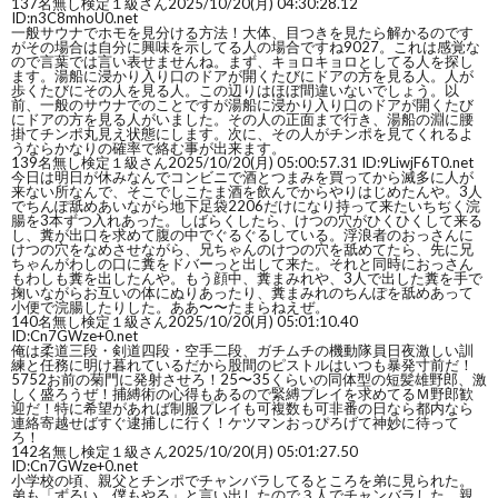
137
名無し検定１級さん
2025/10/20(月) 04:30:28.12
ID:n3C8mhoU0.net
一般サウナでホモを見分ける方法！大体、目つきを見たら解かるのです
がその場合は自分に興味を示してる人の場合ですね9027。これは感覚な
ので言葉では言い表せませんね。まず、キョロキョロとしてる人を探し
ます。湯船に浸かり入り口のドアが開くたびにドアの方を見る人。人が
歩くたびにその人を見る人。この辺りはほぼ間違いないでしょう。以
前、一般のサウナでのことですが湯船に浸かり入り口のドアが開くたび
にドアの方を見る人がいました。その人の正面まで行き、湯船の淵に腰
掛てチンポ丸見え状態にします。次に、その人がチンポを見てくれるよ
うならかなりの確率で絡む事が出来ます。
139
名無し検定１級さん
2025/10/20(月) 05:00:57.31 ID:9LiwjF6T0.net
今日は明日が休みなんでコンビニで酒とつまみを買ってから滅多に人が
来ない所なんで、そこでしこたま酒を飲んでからやりはじめたんや。3人
でちんぽ舐めあいながら地下足袋2206だけになり持って来たいちぢく浣
腸を3本ずつ入れあった。しばらくしたら、けつの穴がひくひくして来る
し、糞が出口を求めて腹の中でぐるぐるしている。浮浪者のおっさんに
けつの穴をなめさせながら、兄ちゃんのけつの穴を舐めてたら、先に兄
ちゃんがわしの口に糞をドバーっと出して来た。それと同時におっさん
もわしも糞を出したんや。もう顔中、糞まみれや、3人で出した糞を手で
掬いながらお互いの体にぬりあったり、糞まみれのちんぽを舐めあって
小便で浣腸したりした。ああ〜〜たまらねえぜ。
140
名無し検定１級さん
2025/10/20(月) 05:01:10.40
ID:Cn7GWze+0.net
俺は柔道三段・剣道四段・空手二段、ガチムチの機動隊員日夜激しい訓
練と任務に明け暮れているだから股間のピストルはいつも暴発寸前だ！
5752お前の菊門に発射させろ！25〜35くらいの同体型の短髪雄野郎、激
しく盛ろうぜ！捕縛術の心得もあるので緊縛プレイを求めてるＭ野郎歓
迎だ！特に希望があれば制服プレイも可複数も可非番の日なら都内なら
連絡寄越せばすぐ逮捕しに行く！ケツマンおっぴろげて神妙に待って
ろ！
142
名無し検定１級さん
2025/10/20(月) 05:01:27.50
ID:Cn7GWze+0.net
小学校の頃、親父とチンポでチャンバラしてるところを弟に見られた。
弟も「ずるい、僕もやる」と言い出したので３人でチャンバラした。親