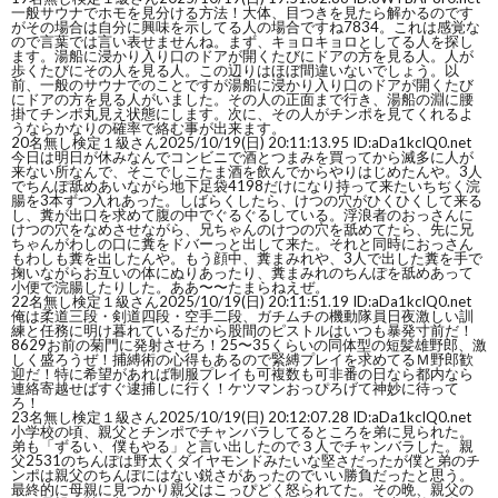
一般サウナでホモを見分ける方法！大体、目つきを見たら解かるのです
がその場合は自分に興味を示してる人の場合ですね7834。これは感覚な
ので言葉では言い表せませんね。まず、キョロキョロとしてる人を探し
ます。湯船に浸かり入り口のドアが開くたびにドアの方を見る人。人が
歩くたびにその人を見る人。この辺りはほぼ間違いないでしょう。以
前、一般のサウナでのことですが湯船に浸かり入り口のドアが開くたび
にドアの方を見る人がいました。その人の正面まで行き、湯船の淵に腰
掛てチンポ丸見え状態にします。次に、その人がチンポを見てくれるよ
うならかなりの確率で絡む事が出来ます。
20
名無し検定１級さん
2025/10/19(日) 20:11:13.95 ID:aDa1kcIQ0.net
今日は明日が休みなんでコンビニで酒とつまみを買ってから滅多に人が
来ない所なんで、そこでしこたま酒を飲んでからやりはじめたんや。3人
でちんぽ舐めあいながら地下足袋4198だけになり持って来たいちぢく浣
腸を3本ずつ入れあった。しばらくしたら、けつの穴がひくひくして来る
し、糞が出口を求めて腹の中でぐるぐるしている。浮浪者のおっさんに
けつの穴をなめさせながら、兄ちゃんのけつの穴を舐めてたら、先に兄
ちゃんがわしの口に糞をドバーっと出して来た。それと同時におっさん
もわしも糞を出したんや。もう顔中、糞まみれや、3人で出した糞を手で
掬いながらお互いの体にぬりあったり、糞まみれのちんぽを舐めあって
小便で浣腸したりした。ああ〜〜たまらねえぜ。
22
名無し検定１級さん
2025/10/19(日) 20:11:51.19 ID:aDa1kcIQ0.net
俺は柔道三段・剣道四段・空手二段、ガチムチの機動隊員日夜激しい訓
練と任務に明け暮れているだから股間のピストルはいつも暴発寸前だ！
8629お前の菊門に発射させろ！25〜35くらいの同体型の短髪雄野郎、激
しく盛ろうぜ！捕縛術の心得もあるので緊縛プレイを求めてるＭ野郎歓
迎だ！特に希望があれば制服プレイも可複数も可非番の日なら都内なら
連絡寄越せばすぐ逮捕しに行く！ケツマンおっぴろげて神妙に待って
ろ！
23
名無し検定１級さん
2025/10/19(日) 20:12:07.28 ID:aDa1kcIQ0.net
小学校の頃、親父とチンポでチャンバラしてるところを弟に見られた。
弟も「ずるい、僕もやる」と言い出したので３人でチャンバラした。親
父2531のちんぽは野太くダイヤモンドみたいな堅さだったが僕と弟のチ
ンポは親父のちんぽにはない鋭さがあったのでいい勝負だったと思う。
最終的に母親に見つかり親父はこっぴどく怒られてた。その晩、親父の