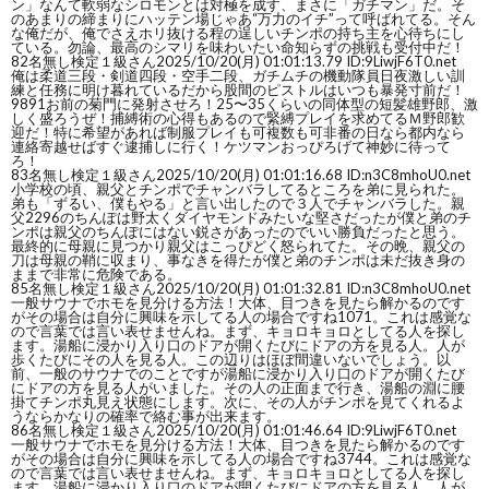
ン」なんて軟弱なシロモンとは対極を成す、まさに「ガチマン」だ。そ
のあまりの締まりにハッテン場じゃあ“万力のイチ”って呼ばれてる。そん
な俺だが、俺でさえホリ抜ける程の逞しいチンポの持ち主を心待ちにし
ている。勿論、最高のシマリを味わいたい命知らずの挑戦も受付中だ！
82
名無し検定１級さん
2025/10/20(月) 01:01:13.79 ID:9LiwjF6T0.net
俺は柔道三段・剣道四段・空手二段、ガチムチの機動隊員日夜激しい訓
練と任務に明け暮れているだから股間のピストルはいつも暴発寸前だ！
9891お前の菊門に発射させろ！25〜35くらいの同体型の短髪雄野郎、激
しく盛ろうぜ！捕縛術の心得もあるので緊縛プレイを求めてるＭ野郎歓
迎だ！特に希望があれば制服プレイも可複数も可非番の日なら都内なら
連絡寄越せばすぐ逮捕しに行く！ケツマンおっぴろげて神妙に待って
ろ！
83
名無し検定１級さん
2025/10/20(月) 01:01:16.68 ID:n3C8mhoU0.net
小学校の頃、親父とチンポでチャンバラしてるところを弟に見られた。
弟も「ずるい、僕もやる」と言い出したので３人でチャンバラした。親
父2296のちんぽは野太くダイヤモンドみたいな堅さだったが僕と弟のチ
ンポは親父のちんぽにはない鋭さがあったのでいい勝負だったと思う。
最終的に母親に見つかり親父はこっぴどく怒られてた。その晩、親父の
刀は母親の鞘に収まり、事なきを得たが僕と弟のチンポは未だ抜き身の
ままで非常に危険である。
85
名無し検定１級さん
2025/10/20(月) 01:01:32.81 ID:n3C8mhoU0.net
一般サウナでホモを見分ける方法！大体、目つきを見たら解かるのです
がその場合は自分に興味を示してる人の場合ですね1071。これは感覚な
ので言葉では言い表せませんね。まず、キョロキョロとしてる人を探し
ます。湯船に浸かり入り口のドアが開くたびにドアの方を見る人。人が
歩くたびにその人を見る人。この辺りはほぼ間違いないでしょう。以
前、一般のサウナでのことですが湯船に浸かり入り口のドアが開くたび
にドアの方を見る人がいました。その人の正面まで行き、湯船の淵に腰
掛てチンポ丸見え状態にします。次に、その人がチンポを見てくれるよ
うならかなりの確率で絡む事が出来ます。
86
名無し検定１級さん
2025/10/20(月) 01:01:46.64 ID:9LiwjF6T0.net
一般サウナでホモを見分ける方法！大体、目つきを見たら解かるのです
がその場合は自分に興味を示してる人の場合ですね3744。これは感覚な
ので言葉では言い表せませんね。まず、キョロキョロとしてる人を探し
ます。湯船に浸かり入り口のドアが開くたびにドアの方を見る人。人が