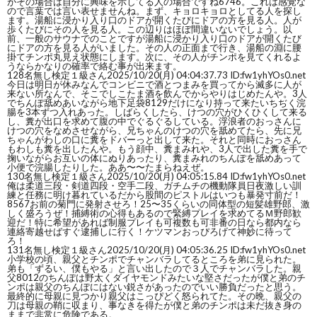
がその場合は自分に興味を示してる人の場合ですね6746。これは感覚な
ので言葉では言い表せませんね。まず、キョロキョロとしてる人を探し
ます。湯船に浸かり入り口のドアが開くたびにドアの方を見る人。人が
歩くたびにその人を見る人。この辺りはほぼ間違いないでしょう。以
前、一般のサウナでのことですが湯船に浸かり入り口のドアが開くたび
にドアの方を見る人がいました。その人の正面まで行き、湯船の淵に腰
掛てチンポ丸見え状態にします。次に、その人がチンポを見てくれるよ
うならかなりの確率で絡む事が出来ます。
128
名無し検定１級さん
2025/10/20(月) 04:04:37.73 ID:fw1yhYOs0.net
今日は明日が休みなんでコンビニで酒とつまみを買ってから滅多に人が
来ない所なんで、そこでしこたま酒を飲んでからやりはじめたんや。3人
でちんぽ舐めあいながら地下足袋8129だけになり持って来たいちぢく浣
腸を3本ずつ入れあった。しばらくしたら、けつの穴がひくひくして来る
し、糞が出口を求めて腹の中でぐるぐるしている。浮浪者のおっさんに
けつの穴をなめさせながら、兄ちゃんのけつの穴を舐めてたら、先に兄
ちゃんがわしの口に糞をドバーっと出して来た。それと同時におっさん
もわしも糞を出したんや。もう顔中、糞まみれや、3人で出した糞を手で
掬いながらお互いの体にぬりあったり、糞まみれのちんぽを舐めあって
小便で浣腸したりした。ああ〜〜たまらねえぜ。
130
名無し検定１級さん
2025/10/20(月) 04:05:15.84 ID:fw1yhYOs0.net
俺は柔道三段・剣道四段・空手二段、ガチムチの機動隊員日夜激しい訓
練と任務に明け暮れているだから股間のピストルはいつも暴発寸前だ！
8567お前の菊門に発射させろ！25〜35くらいの同体型の短髪雄野郎、激
しく盛ろうぜ！捕縛術の心得もあるので緊縛プレイを求めてるＭ野郎歓
迎だ！特に希望があれば制服プレイも可複数も可非番の日なら都内なら
連絡寄越せばすぐ逮捕しに行く！ケツマンおっぴろげて神妙に待って
ろ！
131
名無し検定１級さん
2025/10/20(月) 04:05:36.25 ID:fw1yhYOs0.net
小学校の頃、親父とチンポでチャンバラしてるところを弟に見られた。
弟も「ずるい、僕もやる」と言い出したので３人でチャンバラした。親
父8012のちんぽは野太くダイヤモンドみたいな堅さだったが僕と弟のチ
ンポは親父のちんぽにはない鋭さがあったのでいい勝負だったと思う。
最終的に母親に見つかり親父はこっぴどく怒られてた。その晩、親父の
刀は母親の鞘に収まり、事なきを得たが僕と弟のチンポは未だ抜き身の
ままで非常に危険である。