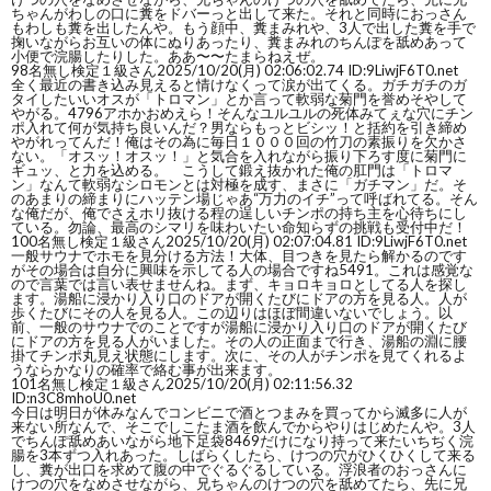
ちゃんがわしの口に糞をドバーっと出して来た。それと同時におっさん
もわしも糞を出したんや。もう顔中、糞まみれや、3人で出した糞を手で
掬いながらお互いの体にぬりあったり、糞まみれのちんぽを舐めあって
小便で浣腸したりした。ああ〜〜たまらねえぜ。
98
名無し検定１級さん
2025/10/20(月) 02:06:02.74 ID:9LiwjF6T0.net
全く最近の書き込み見えると情けなくって涙が出てくる。ガチガチのガ
タイしたいいオスが「トロマン」とか言って軟弱な菊門を誉めそやして
やがる。4796アホかおめえら！そんなユルユルの死体みてぇな穴にチン
ポ入れて何が気持ち良いんだ？男ならもっとビシッ！と括約を引き締め
やがれってんだ！俺はその為に毎日１０００回の竹刀の素振りを欠かさ
ない。「オスッ！オスッ！」と気合を入れながら振り下ろす度に菊門に
ギュッ、と力を込める。 こうして鍛え抜かれた俺の肛門は「トロマ
ン」なんて軟弱なシロモンとは対極を成す、まさに「ガチマン」だ。そ
のあまりの締まりにハッテン場じゃあ“万力のイチ”って呼ばれてる。そん
な俺だが、俺でさえホリ抜ける程の逞しいチンポの持ち主を心待ちにし
ている。勿論、最高のシマリを味わいたい命知らずの挑戦も受付中だ！
100
名無し検定１級さん
2025/10/20(月) 02:07:04.81 ID:9LiwjF6T0.net
一般サウナでホモを見分ける方法！大体、目つきを見たら解かるのです
がその場合は自分に興味を示してる人の場合ですね5491。これは感覚な
ので言葉では言い表せませんね。まず、キョロキョロとしてる人を探し
ます。湯船に浸かり入り口のドアが開くたびにドアの方を見る人。人が
歩くたびにその人を見る人。この辺りはほぼ間違いないでしょう。以
前、一般のサウナでのことですが湯船に浸かり入り口のドアが開くたび
にドアの方を見る人がいました。その人の正面まで行き、湯船の淵に腰
掛てチンポ丸見え状態にします。次に、その人がチンポを見てくれるよ
うならかなりの確率で絡む事が出来ます。
101
名無し検定１級さん
2025/10/20(月) 02:11:56.32
ID:n3C8mhoU0.net
今日は明日が休みなんでコンビニで酒とつまみを買ってから滅多に人が
来ない所なんで、そこでしこたま酒を飲んでからやりはじめたんや。3人
でちんぽ舐めあいながら地下足袋8469だけになり持って来たいちぢく浣
腸を3本ずつ入れあった。しばらくしたら、けつの穴がひくひくして来る
し、糞が出口を求めて腹の中でぐるぐるしている。浮浪者のおっさんに
けつの穴をなめさせながら、兄ちゃんのけつの穴を舐めてたら、先に兄