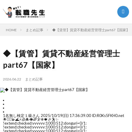
HOME
まとめ記事
◆【賃管】賃貸不動産経営管理士part67【国家】
転
◆【賃管】賃貸不動産経営管理士
職
転
part67【国家】
ク
職
ま
2026.06.22
まとめ記事
エ
ノ
と
転
ス
ウ
め
職
1
名無し検定１級さん
2025/10/19(日) 17:36:39.00 ID:R0Ks5FKH0.net
🌟🧜‍♀💫🌊⚡🧊🐙👁🌈🔭❄🍁🎉🕺✨
!extend:checked:vvvvvv:1000:512:donguri=0/1:
ト
ハ
記
お
!extend:checked:vvvvvv:1000:512:donguri=0/1:
!extend:checked:vvvvvv:1000:512:donguri=0/1: