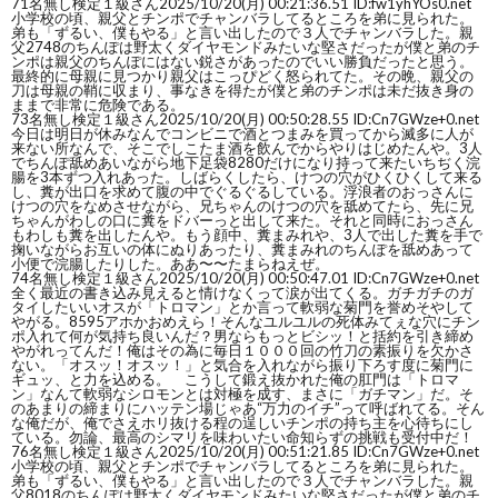
71
名無し検定１級さん
2025/10/20(月) 00:21:36.51 ID:fw1yhYOs0.net
小学校の頃、親父とチンポでチャンバラしてるところを弟に見られた。
弟も「ずるい、僕もやる」と言い出したので３人でチャンバラした。親
父2748のちんぽは野太くダイヤモンドみたいな堅さだったが僕と弟のチ
ンポは親父のちんぽにはない鋭さがあったのでいい勝負だったと思う。
最終的に母親に見つかり親父はこっぴどく怒られてた。その晩、親父の
刀は母親の鞘に収まり、事なきを得たが僕と弟のチンポは未だ抜き身の
ままで非常に危険である。
73
名無し検定１級さん
2025/10/20(月) 00:50:28.55 ID:Cn7GWze+0.net
今日は明日が休みなんでコンビニで酒とつまみを買ってから滅多に人が
来ない所なんで、そこでしこたま酒を飲んでからやりはじめたんや。3人
でちんぽ舐めあいながら地下足袋8280だけになり持って来たいちぢく浣
腸を3本ずつ入れあった。しばらくしたら、けつの穴がひくひくして来る
し、糞が出口を求めて腹の中でぐるぐるしている。浮浪者のおっさんに
けつの穴をなめさせながら、兄ちゃんのけつの穴を舐めてたら、先に兄
ちゃんがわしの口に糞をドバーっと出して来た。それと同時におっさん
もわしも糞を出したんや。もう顔中、糞まみれや、3人で出した糞を手で
掬いながらお互いの体にぬりあったり、糞まみれのちんぽを舐めあって
小便で浣腸したりした。ああ〜〜たまらねえぜ。
74
名無し検定１級さん
2025/10/20(月) 00:50:47.01 ID:Cn7GWze+0.net
全く最近の書き込み見えると情けなくって涙が出てくる。ガチガチのガ
タイしたいいオスが「トロマン」とか言って軟弱な菊門を誉めそやして
やがる。8595アホかおめえら！そんなユルユルの死体みてぇな穴にチン
ポ入れて何が気持ち良いんだ？男ならもっとビシッ！と括約を引き締め
やがれってんだ！俺はその為に毎日１０００回の竹刀の素振りを欠かさ
ない。「オスッ！オスッ！」と気合を入れながら振り下ろす度に菊門に
ギュッ、と力を込める。 こうして鍛え抜かれた俺の肛門は「トロマ
ン」なんて軟弱なシロモンとは対極を成す、まさに「ガチマン」だ。そ
のあまりの締まりにハッテン場じゃあ“万力のイチ”って呼ばれてる。そん
な俺だが、俺でさえホリ抜ける程の逞しいチンポの持ち主を心待ちにし
ている。勿論、最高のシマリを味わいたい命知らずの挑戦も受付中だ！
76
名無し検定１級さん
2025/10/20(月) 00:51:21.85 ID:Cn7GWze+0.net
小学校の頃、親父とチンポでチャンバラしてるところを弟に見られた。
弟も「ずるい、僕もやる」と言い出したので３人でチャンバラした。親
父8018のちんぽは野太くダイヤモンドみたいな堅さだったが僕と弟のチ