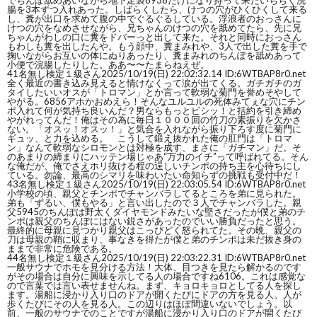
でちんぽ舐めあいながら地下足袋8938だけになり持って来たいちぢく浣
腸を3本ずつ入れあった。しばらくしたら、けつの穴がひくひくして来る
し、糞が出口を求めて腹の中でぐるぐるしている。浮浪者のおっさんに
けつの穴をなめさせながら、兄ちゃんのけつの穴を舐めてたら、先に兄
ちゃんがわしの口に糞をドバーっと出して来た。それと同時におっさん
もわしも糞を出したんや。もう顔中、糞まみれや、3人で出した糞を手で
掬いながらお互いの体にぬりあったり、糞まみれのちんぽを舐めあって
小便で浣腸したりした。ああ〜〜たまらねえぜ。
41
名無し検定１級さん
2025/10/19(日) 22:02:32.14 ID:6WTBAP8r0.net
全く最近の書き込み見えると情けなくって涙が出てくる。ガチガチのガ
タイしたいいオスが「トロマン」とか言って軟弱な菊門を誉めそやして
やがる。6856アホかおめえら！そんなユルユルの死体みてぇな穴にチン
ポ入れて何が気持ち良いんだ？男ならもっとビシッ！と括約を引き締め
やがれってんだ！俺はその為に毎日１０００回の竹刀の素振りを欠かさ
ない。「オスッ！オスッ！」と気合を入れながら振り下ろす度に菊門に
ギュッ、と力を込める。 こうして鍛え抜かれた俺の肛門は「トロマ
ン」なんて軟弱なシロモンとは対極を成す、まさに「ガチマン」だ。そ
のあまりの締まりにハッテン場じゃあ“万力のイチ”って呼ばれてる。そん
な俺だが、俺でさえホリ抜ける程の逞しいチンポの持ち主を心待ちにし
ている。勿論、最高のシマリを味わいたい命知らずの挑戦も受付中だ！
43
名無し検定１級さん
2025/10/19(日) 22:03:05.54 ID:6WTBAP8r0.net
小学校の頃、親父とチンポでチャンバラしてるところを弟に見られた。
弟も「ずるい、僕もやる」と言い出したので３人でチャンバラした。親
父5945のちんぽは野太くダイヤモンドみたいな堅さだったが僕と弟のチ
ンポは親父のちんぽにはない鋭さがあったのでいい勝負だったと思う。
最終的に母親に見つかり親父はこっぴどく怒られてた。その晩、親父の
刀は母親の鞘に収まり、事なきを得たが僕と弟のチンポは未だ抜き身の
ままで非常に危険である。
44
名無し検定１級さん
2025/10/19(日) 22:03:22.31 ID:6WTBAP8r0.net
一般サウナでホモを見分ける方法！大体、目つきを見たら解かるのです
がその場合は自分に興味を示してる人の場合ですね6106。これは感覚な
ので言葉では言い表せませんね。まず、キョロキョロとしてる人を探し
ます。湯船に浸かり入り口のドアが開くたびにドアの方を見る人。人が
歩くたびにその人を見る人。この辺りはほぼ間違いないでしょう。以
前、一般のサウナでのことですが湯船に浸かり入り口のドアが開くたび