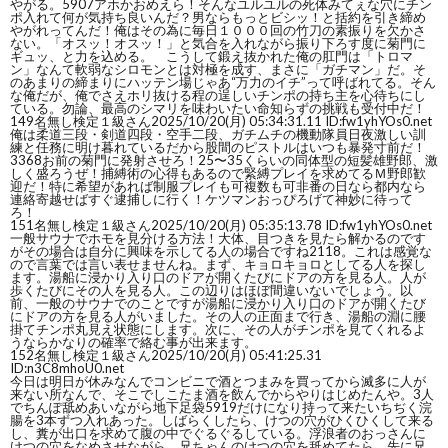
やがる。5907アホかおめえら！そんなユルユルの死体みてぇな穴にチン
ポ入れて何が気持ち良いんだ？男ならもっとビシッ！と括約を引き締め
やがれってんだ！俺はその為に毎日１０００回の竹刀の素振りを欠かさ
ない。「オスッ！オスッ！」と気合を入れながら振り下ろす度に菊門に
ギュッ、と力を込める。 こうして鍛え抜かれた俺の肛門は「トロマ
ン」なんて軟弱なシロモンとは対極を成す、まさに「ガチマン」だ。そ
のあまりの締まりにハッテン場じゃあ“万力のイチ”って呼ばれてる。そん
な俺だが、俺でさえホリ抜ける程の逞しいチンポの持ち主を心待ちにし
ている。勿論、最高のシマリを味わいたい命知らずの挑戦も受付中だ！
149
名無し検定１級さん
2025/10/20(月) 05:34:31.11 ID:fw1yhYOs0.net
俺は柔道三段・剣道四段・空手二段、ガチムチの機動隊員日夜激しい訓
練と任務に明け暮れているだから股間のピストルはいつも暴発寸前だ！
3368お前の菊門に発射させろ！25〜35くらいの同体型の短髪雄野郎、激
しく盛ろうぜ！捕縛術の心得もあるので緊縛プレイを求めてるＭ野郎歓
迎だ！特に希望があれば制服プレイも可複数も可非番の日なら都内なら
連絡寄越せばすぐ逮捕しに行く！ケツマンおっぴろげて神妙に待って
ろ！
151
名無し検定１級さん
2025/10/20(月) 05:35:13.78 ID:fw1yhYOs0.net
一般サウナでホモを見分ける方法！大体、目つきを見たら解かるのです
がその場合は自分に興味を示してる人の場合ですね2118。これは感覚な
ので言葉では言い表せませんね。まず、キョロキョロとしてる人を探し
ます。湯船に浸かり入り口のドアが開くたびにドアの方を見る人。人が
歩くたびにその人を見る人。この辺りはほぼ間違いないでしょう。以
前、一般のサウナでのことですが湯船に浸かり入り口のドアが開くたび
にドアの方を見る人がいました。その人の正面まで行き、湯船の淵に腰
掛てチンポ丸見え状態にします。次に、その人がチンポを見てくれるよ
うならかなりの確率で絡む事が出来ます。
152
名無し検定１級さん
2025/10/20(月) 05:41:25.31
ID:n3C8mhoU0.net
今日は明日が休みなんでコンビニで酒とつまみを買ってから滅多に人が
来ない所なんで、そこでしこたま酒を飲んでからやりはじめたんや。3人
でちんぽ舐めあいながら地下足袋5919だけになり持って来たいちぢく浣
腸を3本ずつ入れあった。しばらくしたら、けつの穴がひくひくして来る
し、糞が出口を求めて腹の中でぐるぐるしている。浮浪者のおっさんに
けつの穴をなめさせながら、兄ちゃんのけつの穴を舐めてたら、先に兄