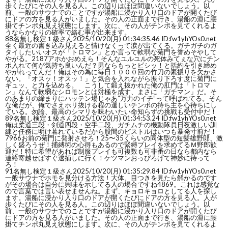
歩くたびにその人を見る人。この辺りはほぼ間違いないでしょう。以
前、一般のサウナでのことですが湯船に浸かり入り口のドアが開くたび
にドアの方を見る人がいました。その人の正面まで行き、湯船の淵に腰
掛てチンポ丸見え状態にします。次に、その人がチンポを見てくれるよ
うならかなりの確率で絡む事が出来ます。
88
名無し検定１級さん
2025/10/20(月) 01:34:35.46 ID:fw1yhYOs0.net
全く最近の書き込み見えると情けなくって涙が出てくる。ガチガチのガ
タイしたいいオスが「トロマン」とか言って軟弱な菊門を誉めそやして
やがる。2187アホかおめえら！そんなユルユルの死体みてぇな穴にチン
ポ入れて何が気持ち良いんだ？男ならもっとビシッ！と括約を引き締め
やがれってんだ！俺はその為に毎日１０００回の竹刀の素振りを欠かさ
ない。「オスッ！オスッ！」と気合を入れながら振り下ろす度に菊門に
ギュッ、と力を込める。 こうして鍛え抜かれた俺の肛門は「トロマ
ン」なんて軟弱なシロモンとは対極を成す、まさに「ガチマン」だ。そ
のあまりの締まりにハッテン場じゃあ“万力のイチ”って呼ばれてる。そん
な俺だが、俺でさえホリ抜ける程の逞しいチンポの持ち主を心待ちにし
ている。勿論、最高のシマリを味わいたい命知らずの挑戦も受付中だ！
89
名無し検定１級さん
2025/10/20(月) 01:34:53.24 ID:fw1yhYOs0.net
俺は柔道三段・剣道四段・空手二段、ガチムチの機動隊員日夜激しい訓
練と任務に明け暮れているだから股間のピストルはいつも暴発寸前だ！
7966お前の菊門に発射させろ！25〜35くらいの同体型の短髪雄野郎、激
しく盛ろうぜ！捕縛術の心得もあるので緊縛プレイを求めてるＭ野郎歓
迎だ！特に希望があれば制服プレイも可複数も可非番の日なら都内なら
連絡寄越せばすぐ逮捕しに行く！ケツマンおっぴろげて神妙に待って
ろ！
91
名無し検定１級さん
2025/10/20(月) 01:35:29.84 ID:fw1yhYOs0.net
一般サウナでホモを見分ける方法！大体、目つきを見たら解かるのです
がその場合は自分に興味を示してる人の場合ですね4869。これは感覚な
ので言葉では言い表せませんね。まず、キョロキョロとしてる人を探し
ます。湯船に浸かり入り口のドアが開くたびにドアの方を見る人。人が
歩くたびにその人を見る人。この辺りはほぼ間違いないでしょう。以
前、一般のサウナでのことですが湯船に浸かり入り口のドアが開くたび
にドアの方を見る人がいました。その人の正面まで行き、湯船の淵に腰
掛てチンポ丸見え状態にします。次に、その人がチンポを見てくれるよ