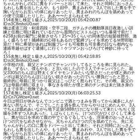
ちゃんがわしの口に糞をドバーっと出して来た。それと同時におっさん
もわしも糞を出したんや。もう顔中、糞まみれや、3人で出した糞を手で
掬いながらお互いの体にぬりあったり、糞まみれのちんぽを舐めあって
小便で浣腸したりした。ああ〜〜たまらねえぜ。
154
名無し検定１級さん
2025/10/20(月) 05:42:00.87
ID:n3C8mhoU0.net
俺は柔道三段・剣道四段・空手二段、ガチムチの機動隊員日夜激しい訓
練と任務に明け暮れているだから股間のピストルはいつも暴発寸前だ！
6258お前の菊門に発射させろ！25〜35くらいの同体型の短髪雄野郎、激
しく盛ろうぜ！捕縛術の心得もあるので緊縛プレイを求めてるＭ野郎歓
迎だ！特に希望があれば制服プレイも可複数も可非番の日なら都内なら
連絡寄越せばすぐ逮捕しに行く！ケツマンおっぴろげて神妙に待って
ろ！
155
名無し検定１級さん
2025/10/20(月) 05:42:18.85
ID:n3C8mhoU0.net
小学校の頃、親父とチンポでチャンバラしてるところを弟に見られた。
弟も「ずるい、僕もやる」と言い出したので３人でチャンバラした。親
父3305のちんぽは野太くダイヤモンドみたいな堅さだったが僕と弟のチ
ンポは親父のちんぽにはない鋭さがあったのでいい勝負だったと思う。
最終的に母親に見つかり親父はこっぴどく怒られてた。その晩、親父の
刀は母親の鞘に収まり、事なきを得たが僕と弟のチンポは未だ抜き身の
ままで非常に危険である。
157
名無し検定１級さん
2025/10/20(月) 06:03:25.53
ID:Cn7GWze+0.net
今日は明日が休みなんでコンビニで酒とつまみを買ってから滅多に人が
来ない所なんで、そこでしこたま酒を飲んでからやりはじめたんや。3人
でちんぽ舐めあいながら地下足袋5888だけになり持って来たいちぢく浣
腸を3本ずつ入れあった。しばらくしたら、けつの穴がひくひくして来る
し、糞が出口を求めて腹の中でぐるぐるしている。浮浪者のおっさんに
けつの穴をなめさせながら、兄ちゃんのけつの穴を舐めてたら、先に兄
ちゃんがわしの口に糞をドバーっと出して来た。それと同時におっさん
もわしも糞を出したんや。もう顔中、糞まみれや、3人で出した糞を手で
掬いながらお互いの体にぬりあったり、糞まみれのちんぽを舐めあって
小便で浣腸したりした。ああ〜〜たまらねえぜ。