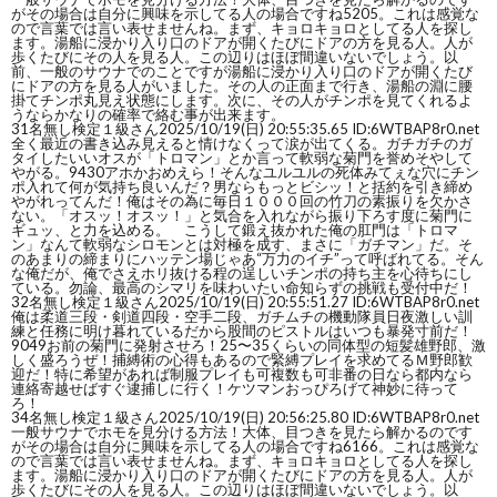
がその場合は自分に興味を示してる人の場合ですね5205。これは感覚な
ので言葉では言い表せませんね。まず、キョロキョロとしてる人を探し
ます。湯船に浸かり入り口のドアが開くたびにドアの方を見る人。人が
歩くたびにその人を見る人。この辺りはほぼ間違いないでしょう。以
前、一般のサウナでのことですが湯船に浸かり入り口のドアが開くたび
にドアの方を見る人がいました。その人の正面まで行き、湯船の淵に腰
掛てチンポ丸見え状態にします。次に、その人がチンポを見てくれるよ
うならかなりの確率で絡む事が出来ます。
31
名無し検定１級さん
2025/10/19(日) 20:55:35.65 ID:6WTBAP8r0.net
全く最近の書き込み見えると情けなくって涙が出てくる。ガチガチのガ
タイしたいいオスが「トロマン」とか言って軟弱な菊門を誉めそやして
やがる。9430アホかおめえら！そんなユルユルの死体みてぇな穴にチン
ポ入れて何が気持ち良いんだ？男ならもっとビシッ！と括約を引き締め
やがれってんだ！俺はその為に毎日１０００回の竹刀の素振りを欠かさ
ない。「オスッ！オスッ！」と気合を入れながら振り下ろす度に菊門に
ギュッ、と力を込める。 こうして鍛え抜かれた俺の肛門は「トロマ
ン」なんて軟弱なシロモンとは対極を成す、まさに「ガチマン」だ。そ
のあまりの締まりにハッテン場じゃあ“万力のイチ”って呼ばれてる。そん
な俺だが、俺でさえホリ抜ける程の逞しいチンポの持ち主を心待ちにし
ている。勿論、最高のシマリを味わいたい命知らずの挑戦も受付中だ！
32
名無し検定１級さん
2025/10/19(日) 20:55:51.27 ID:6WTBAP8r0.net
俺は柔道三段・剣道四段・空手二段、ガチムチの機動隊員日夜激しい訓
練と任務に明け暮れているだから股間のピストルはいつも暴発寸前だ！
9049お前の菊門に発射させろ！25〜35くらいの同体型の短髪雄野郎、激
しく盛ろうぜ！捕縛術の心得もあるので緊縛プレイを求めてるＭ野郎歓
迎だ！特に希望があれば制服プレイも可複数も可非番の日なら都内なら
連絡寄越せばすぐ逮捕しに行く！ケツマンおっぴろげて神妙に待って
ろ！
34
名無し検定１級さん
2025/10/19(日) 20:56:25.80 ID:6WTBAP8r0.net
一般サウナでホモを見分ける方法！大体、目つきを見たら解かるのです
がその場合は自分に興味を示してる人の場合ですね6166。これは感覚な
ので言葉では言い表せませんね。まず、キョロキョロとしてる人を探し
ます。湯船に浸かり入り口のドアが開くたびにドアの方を見る人。人が
歩くたびにその人を見る人。この辺りはほぼ間違いないでしょう。以