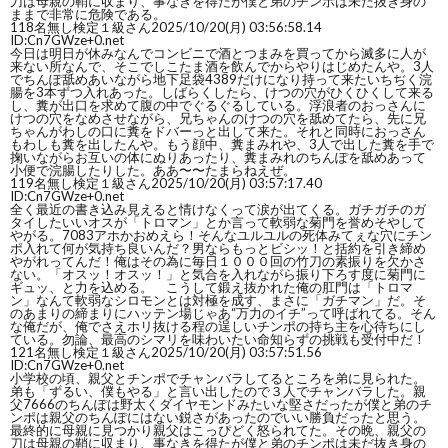
刀は母親の鞘に収まり、事なきを得たが僕と弟のチンポは未だ抜き身の
ままで非常に危険である。
118
名無し検定１級さん
2025/10/20(月) 03:56:58.14
ID:Cn7GWze+0.net
今日は明日が休みなんでコンビニで酒とつまみを買ってから滅多に人が
来ない所なんで、そこでしこたま酒を飲んでからやりはじめたんや。3人
でちんぽ舐めあいながら地下足袋4389だけになり持って来たいちぢく浣
腸を3本ずつ入れあった。しばらくしたら、けつの穴がひくひくして来る
し、糞が出口を求めて腹の中でぐるぐるしている。浮浪者のおっさんに
けつの穴をなめさせながら、兄ちゃんのけつの穴を舐めてたら、先に兄
ちゃんがわしの口に糞をドバーっと出して来た。それと同時におっさん
もわしも糞を出したんや。もう顔中、糞まみれや、3人で出した糞を手で
掬いながらお互いの体にぬりあったり、糞まみれのちんぽを舐めあって
小便で浣腸したりした。ああ〜〜たまらねえぜ。
119
名無し検定１級さん
2025/10/20(月) 03:57:17.40
ID:Cn7GWze+0.net
全く最近の書き込み見えると情けなくって涙が出てくる。ガチガチのガ
タイしたいいオスが「トロマン」とか言って軟弱な菊門を誉めそやして
やがる。7083アホかおめえら！そんなユルユルの死体みてぇな穴にチン
ポ入れて何が気持ち良いんだ？男ならもっとビシッ！と括約を引き締め
やがれってんだ！俺はその為に毎日１０００回の竹刀の素振りを欠かさ
ない。「オスッ！オスッ！」と気合を入れながら振り下ろす度に菊門に
ギュッ、と力を込める。 こうして鍛え抜かれた俺の肛門は「トロマ
ン」なんて軟弱なシロモンとは対極を成す、まさに「ガチマン」だ。そ
のあまりの締まりにハッテン場じゃあ“万力のイチ”って呼ばれてる。そん
な俺だが、俺でさえホリ抜ける程の逞しいチンポの持ち主を心待ちにし
ている。勿論、最高のシマリを味わいたい命知らずの挑戦も受付中だ！
121
名無し検定１級さん
2025/10/20(月) 03:57:51.56
ID:Cn7GWze+0.net
小学校の頃、親父とチンポでチャンバラしてるところを弟に見られた。
弟も「ずるい、僕もやる」と言い出したので３人でチャンバラした。親
父7666のちんぽは野太くダイヤモンドみたいな堅さだったが僕と弟のチ
ンポは親父のちんぽにはない鋭さがあったのでいい勝負だったと思う。
最終的に母親に見つかり親父はこっぴどく怒られてた。その晩、親父の
刀は母親の鞘に収まり、事なきを得たが僕と弟のチンポは未だ抜き身の