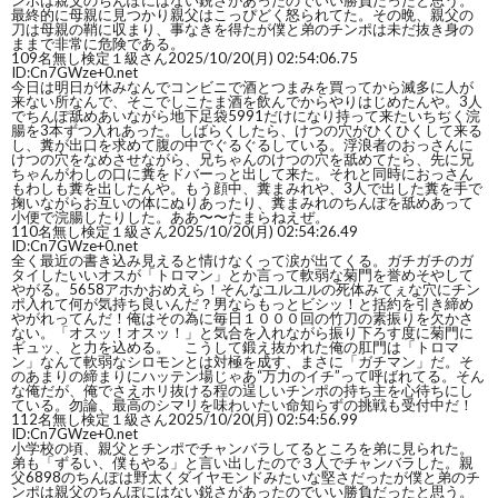
ンポは親父のちんぽにはない鋭さがあったのでいい勝負だったと思う。
最終的に母親に見つかり親父はこっぴどく怒られてた。その晩、親父の
刀は母親の鞘に収まり、事なきを得たが僕と弟のチンポは未だ抜き身の
ままで非常に危険である。
109
名無し検定１級さん
2025/10/20(月) 02:54:06.75
ID:Cn7GWze+0.net
今日は明日が休みなんでコンビニで酒とつまみを買ってから滅多に人が
来ない所なんで、そこでしこたま酒を飲んでからやりはじめたんや。3人
でちんぽ舐めあいながら地下足袋5991だけになり持って来たいちぢく浣
腸を3本ずつ入れあった。しばらくしたら、けつの穴がひくひくして来る
し、糞が出口を求めて腹の中でぐるぐるしている。浮浪者のおっさんに
けつの穴をなめさせながら、兄ちゃんのけつの穴を舐めてたら、先に兄
ちゃんがわしの口に糞をドバーっと出して来た。それと同時におっさん
もわしも糞を出したんや。もう顔中、糞まみれや、3人で出した糞を手で
掬いながらお互いの体にぬりあったり、糞まみれのちんぽを舐めあって
小便で浣腸したりした。ああ〜〜たまらねえぜ。
110
名無し検定１級さん
2025/10/20(月) 02:54:26.49
ID:Cn7GWze+0.net
全く最近の書き込み見えると情けなくって涙が出てくる。ガチガチのガ
タイしたいいオスが「トロマン」とか言って軟弱な菊門を誉めそやして
やがる。5658アホかおめえら！そんなユルユルの死体みてぇな穴にチン
ポ入れて何が気持ち良いんだ？男ならもっとビシッ！と括約を引き締め
やがれってんだ！俺はその為に毎日１０００回の竹刀の素振りを欠かさ
ない。「オスッ！オスッ！」と気合を入れながら振り下ろす度に菊門に
ギュッ、と力を込める。 こうして鍛え抜かれた俺の肛門は「トロマ
ン」なんて軟弱なシロモンとは対極を成す、まさに「ガチマン」だ。そ
のあまりの締まりにハッテン場じゃあ“万力のイチ”って呼ばれてる。そん
な俺だが、俺でさえホリ抜ける程の逞しいチンポの持ち主を心待ちにし
ている。勿論、最高のシマリを味わいたい命知らずの挑戦も受付中だ！
112
名無し検定１級さん
2025/10/20(月) 02:54:56.99
ID:Cn7GWze+0.net
小学校の頃、親父とチンポでチャンバラしてるところを弟に見られた。
弟も「ずるい、僕もやる」と言い出したので３人でチャンバラした。親
父6898のちんぽは野太くダイヤモンドみたいな堅さだったが僕と弟のチ
ンポは親父のちんぽにはない鋭さがあったのでいい勝負だったと思う。