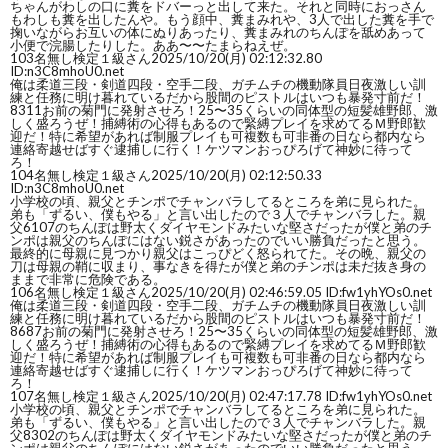
ちゃんがわしの口に糞をドバーっと出して来た。それと同時におっさん
もわしも糞を出したんや。もう顔中、糞まみれや、3人で出した糞を手で
掬いながらお互いの体にぬりあったり、糞まみれのちんぽを舐めあって
小便で浣腸したりした。ああ〜〜たまらねえぜ。
103
名無し検定１級さん
2025/10/20(月) 02:12:32.80
ID:n3C8mhoU0.net
俺は柔道三段・剣道四段・空手二段、ガチムチの機動隊員日夜激しい訓
練と任務に明け暮れているだから股間のピストルはいつも暴発寸前だ！
8311お前の菊門に発射させろ！25〜35くらいの同体型の短髪雄野郎、激
しく盛ろうぜ！捕縛術の心得もあるので緊縛プレイを求めてるＭ野郎歓
迎だ！特に希望があれば制服プレイも可複数も可非番の日なら都内なら
連絡寄越せばすぐ逮捕しに行く！ケツマンおっぴろげて神妙に待って
ろ！
104
名無し検定１級さん
2025/10/20(月) 02:12:50.33
ID:n3C8mhoU0.net
小学校の頃、親父とチンポでチャンバラしてるところを弟に見られた。
弟も「ずるい、僕もやる」と言い出したので３人でチャンバラした。親
父6107のちんぽは野太くダイヤモンドみたいな堅さだったが僕と弟のチ
ンポは親父のちんぽにはない鋭さがあったのでいい勝負だったと思う。
最終的に母親に見つかり親父はこっぴどく怒られてた。その晩、親父の
刀は母親の鞘に収まり、事なきを得たが僕と弟のチンポは未だ抜き身の
ままで非常に危険である。
106
名無し検定１級さん
2025/10/20(月) 02:46:59.05 ID:fw1yhYOs0.net
俺は柔道三段・剣道四段・空手二段、ガチムチの機動隊員日夜激しい訓
練と任務に明け暮れているだから股間のピストルはいつも暴発寸前だ！
8687お前の菊門に発射させろ！25〜35くらいの同体型の短髪雄野郎、激
しく盛ろうぜ！捕縛術の心得もあるので緊縛プレイを求めてるＭ野郎歓
迎だ！特に希望があれば制服プレイも可複数も可非番の日なら都内なら
連絡寄越せばすぐ逮捕しに行く！ケツマンおっぴろげて神妙に待って
ろ！
107
名無し検定１級さん
2025/10/20(月) 02:47:17.78 ID:fw1yhYOs0.net
小学校の頃、親父とチンポでチャンバラしてるところを弟に見られた。
弟も「ずるい、僕もやる」と言い出したので３人でチャンバラした。親
父8302のちんぽは野太くダイヤモンドみたいな堅さだったが僕と弟のチ