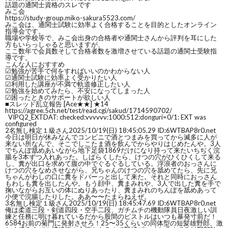
話題の通関士資格のスレです
みこ会
~
ウ
事
悩
https://study-group.miko-sakura5523.com/
みこ会は、通関士試験に効率よく合格することを目的としたオンライン
指導会です。
職場や学校等で、みこ会出身の合格者や通関士さんから評判を耳にした
転
み
方もいらっしゃると思いますが、
ここ数年で会員数そして合格者数を激増させている話題の通関士受験指
導です。
こんな人におすすめ
職
相
☑︎勉強が苦手で何をすればいいのかわからない人
☑︎通関士試験に効率よく受かりたい人
☑︎利用した講座が不満で軌道修正したい人
☑︎勉強を始めてみたら、不安になってしまった人
の
談
☑︎困ったときのサポートが欲しい人
■スレッド乱立報告 [Ace★★] ★14
https://agree.5ch.net/test/read.cgi/sakud/1714590702/
VIPQ2_EXTDAT: checked:vvvvvv:1000:512:donguri=0/1: EXT was
流
configured
フ
2
名無し検定１級さん
2025/10/19(日) 18:45:05.29 ID:6WTBAP8r0.net
今日は明日が休みなんでコンビニで酒とつまみを買ってから滅多に人が
来ない所なんで、そこでしこたま酒を飲んでからやりはじめたんや。3人
れ
でちんぽ舐めあいながら地下足袋1869だけになり持って来たいちぢく浣
ォ
腸を3本ずつ入れあった。しばらくしたら、けつの穴がひくひくして来る
し、糞が出口を求めて腹の中でぐるぐるしている。浮浪者のおっさんに
けつの穴をなめさせながら、兄ちゃんのけつの穴を舐めてたら、先に兄
ちゃんがわしの口に糞をドバーっと出して来た。それと同時におっさん
~
ー
もわしも糞を出したんや。もう顔中、糞まみれや、3人で出した糞を手で
掬いながらお互いの体にぬりあったり、糞まみれのちんぽを舐めあって
小便で浣腸したりした。ああ〜〜たまらねえぜ。
3
名無し検定１級さん
2025/10/19(日) 18:45:47.69 ID:6WTBAP8r0.net
ム
俺は柔道三段・剣道四段・空手二段、ガチムチの機動隊員日夜激しい訓
練と任務に明け暮れているだから股間のピストルはいつも暴発寸前だ！
6584お前の菊門に発射させろ！25〜35くらいの同体型の短髪雄野郎、激