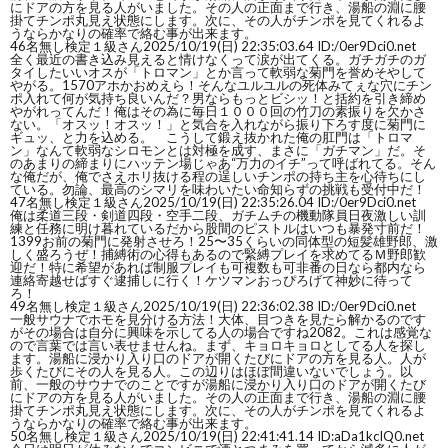
にドアの方を見る人がいました。その人の正面まで行き、湯船の淵に腰
掛てチンポ丸見え状態にします。次に、その人がチンポを見てくれるよ
うならかなりの確率で絡む事が出来ます。
46
名無し検定１級さん
2025/10/19(日) 22:35:03.64 ID:/0er9Dci0.net
全く最近の書き込み見えると情けなくって涙が出てくる。ガチガチのガ
タイしたいいオスが「トロマン」とか言って軟弱な菊門を誉めそやして
やがる。1570アホかおめえら！そんなユルユルの死体みてぇな穴にチン
ポ入れて何が気持ち良いんだ？男ならもっとビシッ！と括約を引き締め
やがれってんだ！俺はその為に毎日１０００回の竹刀の素振りを欠かさ
ない。「オスッ！オスッ！」と気合を入れながら振り下ろす度に菊門に
ギュッ、と力を込める。 こうして鍛え抜かれた俺の肛門は「トロマ
ン」なんて軟弱なシロモンとは対極を成す、まさに「ガチマン」だ。そ
のあまりの締まりにハッテン場じゃあ“万力のイチ”って呼ばれてる。そん
な俺だが、俺でさえホリ抜ける程の逞しいチンポの持ち主を心待ちにし
ている。勿論、最高のシマリを味わいたい命知らずの挑戦も受付中だ！
47
名無し検定１級さん
2025/10/19(日) 22:35:26.04 ID:/0er9Dci0.net
俺は柔道三段・剣道四段・空手二段、ガチムチの機動隊員日夜激しい訓
練と任務に明け暮れているだから股間のピストルはいつも暴発寸前だ！
1399お前の菊門に発射させろ！25〜35くらいの同体型の短髪雄野郎、激
しく盛ろうぜ！捕縛術の心得もあるので緊縛プレイを求めてるＭ野郎歓
迎だ！特に希望があれば制服プレイも可複数も可非番の日なら都内なら
連絡寄越せばすぐ逮捕しに行く！ケツマンおっぴろげて神妙に待って
ろ！
49
名無し検定１級さん
2025/10/19(日) 22:36:02.38 ID:/0er9Dci0.net
一般サウナでホモを見分ける方法！大体、目つきを見たら解かるのです
がその場合は自分に興味を示してる人の場合ですね2082。これは感覚な
ので言葉では言い表せませんね。まず、キョロキョロとしてる人を探し
ます。湯船に浸かり入り口のドアが開くたびにドアの方を見る人。人が
歩くたびにその人を見る人。この辺りはほぼ間違いないでしょう。以
前、一般のサウナでのことですが湯船に浸かり入り口のドアが開くたび
にドアの方を見る人がいました。その人の正面まで行き、湯船の淵に腰
掛てチンポ丸見え状態にします。次に、その人がチンポを見てくれるよ
うならかなりの確率で絡む事が出来ます。
50
名無し検定１級さん
2025/10/19(日) 22:41:41.14 ID:aDa1kcIQ0.net