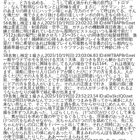
ギュッ、と力を込める。 こうして鍛え抜かれた俺の肛門は「トロマ
ン」なんて軟弱なシロモンとは対極を成す、まさに「ガチマン」だ。そ
のあまりの締まりにハッテン場じゃあ“万力のイチ”って呼ばれてる。そん
な俺だが、俺でさえホリ抜ける程の逞しいチンポの持ち主を心待ちにし
ている。勿論、最高のシマリを味わいたい命知らずの挑戦も受付中だ！
56
名無し検定１級さん
2025/10/19(日) 23:02:32.38 ID:6WTBAP8r0.net
俺は柔道三段・剣道四段・空手二段、ガチムチの機動隊員日夜激しい訓
練と任務に明け暮れているだから股間のピストルはいつも暴発寸前だ！
7512お前の菊門に発射させろ！25〜35くらいの同体型の短髪雄野郎、激
しく盛ろうぜ！捕縛術の心得もあるので緊縛プレイを求めてるＭ野郎歓
迎だ！特に希望があれば制服プレイも可複数も可非番の日なら都内なら
連絡寄越せばすぐ逮捕しに行く！ケツマンおっぴろげて神妙に待って
ろ！
58
名無し検定１級さん
2025/10/19(日) 23:03:06.83 ID:6WTBAP8r0.net
一般サウナでホモを見分ける方法！大体、目つきを見たら解かるのです
がその場合は自分に興味を示してる人の場合ですね1164。これは感覚な
ので言葉では言い表せませんね。まず、キョロキョロとしてる人を探し
ます。湯船に浸かり入り口のドアが開くたびにドアの方を見る人。人が
歩くたびにその人を見る人。この辺りはほぼ間違いないでしょう。以
前、一般のサウナでのことですが湯船に浸かり入り口のドアが開くたび
にドアの方を見る人がいました。その人の正面まで行き、湯船の淵に腰
掛てチンポ丸見え状態にします。次に、その人がチンポを見てくれるよ
うならかなりの確率で絡む事が出来ます。
59
名無し検定１級さん
2025/10/19(日) 23:52:23.54 ID:aDa1kcIQ0.net
今日は明日が休みなんでコンビニで酒とつまみを買ってから滅多に人が
来ない所なんで、そこでしこたま酒を飲んでからやりはじめたんや。3人
でちんぽ舐めあいながら地下足袋7730だけになり持って来たいちぢく浣
腸を3本ずつ入れあった。しばらくしたら、けつの穴がひくひくして来る
し、糞が出口を求めて腹の中でぐるぐるしている。浮浪者のおっさんに
けつの穴をなめさせながら、兄ちゃんのけつの穴を舐めてたら、先に兄
ちゃんがわしの口に糞をドバーっと出して来た。それと同時におっさん
もわしも糞を出したんや。もう顔中、糞まみれや、3人で出した糞を手で
掬いながらお互いの体にぬりあったり、糞まみれのちんぽを舐めあって
小便で浣腸したりした。ああ〜〜たまらねえぜ。