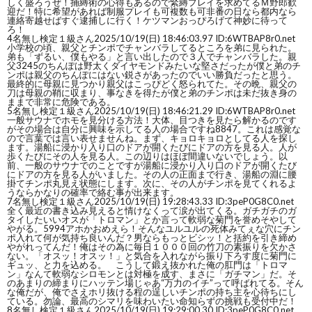
しく盛ろうぜ！捕縛術の心得もあるので緊縛プレイを求めてるＭ野郎歓
迎だ！特に希望があれば制服プレイも可複数も可非番の日なら都内なら
連絡寄越せばすぐ逮捕しに行く！ケツマンおっぴろげて神妙に待って
ろ！
4
名無し検定１級さん
2025/10/19(日) 18:46:03.97 ID:6WTBAP8r0.net
小学校の頃、親父とチンポでチャンバラしてるところを弟に見られた。
弟も「ずるい、僕もやる」と言い出したので３人でチャンバラした。親
父3245のちんぽは野太くダイヤモンドみたいな堅さだったが僕と弟のチ
ンポは親父のちんぽにはない鋭さがあったのでいい勝負だったと思う。
最終的に母親に見つかり親父はこっぴどく怒られてた。その晩、親父の
刀は母親の鞘に収まり、事なきを得たが僕と弟のチンポは未だ抜き身の
ままで非常に危険である。
5
名無し検定１級さん
2025/10/19(日) 18:46:21.29 ID:6WTBAP8r0.net
一般サウナでホモを見分ける方法！大体、目つきを見たら解かるのです
がその場合は自分に興味を示してる人の場合ですね8847。これは感覚な
ので言葉では言い表せませんね。まず、キョロキョロとしてる人を探し
ます。湯船に浸かり入り口のドアが開くたびにドアの方を見る人。人が
歩くたびにその人を見る人。この辺りはほぼ間違いないでしょう。以
前、一般のサウナでのことですが湯船に浸かり入り口のドアが開くたび
にドアの方を見る人がいました。その人の正面まで行き、湯船の淵に腰
掛てチンポ丸見え状態にします。次に、その人がチンポを見てくれるよ
うならかなりの確率で絡む事が出来ます。
7
名無し検定１級さん
2025/10/19(日) 19:28:43.33 ID:3peP0G8C0.net
全く最近の書き込み見えると情けなくって涙が出てくる。ガチガチのガ
タイしたいいオスが「トロマン」とか言って軟弱な菊門を誉めそやして
やがる。5994アホかおめえら！そんなユルユルの死体みてぇな穴にチン
ポ入れて何が気持ち良いんだ？男ならもっとビシッ！と括約を引き締め
やがれってんだ！俺はその為に毎日１０００回の竹刀の素振りを欠かさ
ない。「オスッ！オスッ！」と気合を入れながら振り下ろす度に菊門に
ギュッ、と力を込める。 こうして鍛え抜かれた俺の肛門は「トロマ
ン」なんて軟弱なシロモンとは対極を成す、まさに「ガチマン」だ。そ
のあまりの締まりにハッテン場じゃあ“万力のイチ”って呼ばれてる。そん
な俺だが、俺でさえホリ抜ける程の逞しいチンポの持ち主を心待ちにし
ている。勿論、最高のシマリを味わいたい命知らずの挑戦も受付中だ！
8
名無し検定１級さん
2025/10/19(日) 19:29:00.30 ID:3peP0G8C0.net