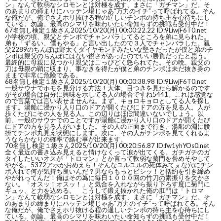
ン」なんて軟弱なシロモンとは対極を成す、まさに「ガチマン」だ。そ
のあまりの締まりにハッテン場じゃあ“万力のイチ”って呼ばれてる。そん
な俺だが、俺でさえホリ抜ける程の逞しいチンポの持ち主を心待ちにし
ている。勿論、最高のシマリを味わいたい命知らずの挑戦も受付中だ！
67
名無し検定１級さん
2025/10/20(月) 00:00:22.22 ID:9LiwjF6T0.net
小学校の頃、親父とチンポでチャンバラしてるところを弟に見られた。
弟も「ずるい、僕もやる」と言い出したので３人でチャンバラした。親
父2289のちんぽは野太くダイヤモンドみたいな堅さだったが僕と弟のチ
ンポは親父のちんぽにはない鋭さがあったのでいい勝負だったと思う。
最終的に母親に見つかり親父はこっぴどく怒られてた。その晩、親父の
刀は母親の鞘に収まり、事なきを得たが僕と弟のチンポは未だ抜き身の
ままで非常に危険である。
68
名無し検定１級さん
2025/10/20(月) 00:00:38.98 ID:9LiwjF6T0.net
一般サウナでホモを見分ける方法！大体、目つきを見たら解かるのです
がその場合は自分に興味を示してる人の場合ですね5441。これは感覚な
ので言葉では言い表せませんね。まず、キョロキョロとしてる人を探し
ます。湯船に浸かり入り口のドアが開くたびにドアの方を見る人。人が
歩くたびにその人を見る人。この辺りはほぼ間違いないでしょう。以
前、一般のサウナでのことですが湯船に浸かり入り口のドアが開くたび
にドアの方を見る人がいました。その人の正面まで行き、湯船の淵に腰
掛てチンポ丸見え状態にします。次に、その人がチンポを見てくれるよ
うならかなりの確率で絡む事が出来ます。
70
名無し検定１級さん
2025/10/20(月) 00:20:56.87 ID:fw1yhYOs0.net
全く最近の書き込み見えると情けなくって涙が出てくる。ガチガチのガ
タイしたいいオスが「トロマン」とか言って軟弱な菊門を誉めそやして
やがる。5372アホかおめえら！そんなユルユルの死体みてぇな穴にチン
ポ入れて何が気持ち良いんだ？男ならもっとビシッ！と括約を引き締め
やがれってんだ！俺はその為に毎日１０００回の竹刀の素振りを欠かさ
ない。「オスッ！オスッ！」と気合を入れながら振り下ろす度に菊門に
ギュッ、と力を込める。 こうして鍛え抜かれた俺の肛門は「トロマ
ン」なんて軟弱なシロモンとは対極を成す、まさに「ガチマン」だ。そ
のあまりの締まりにハッテン場じゃあ“万力のイチ”って呼ばれてる。そん
な俺だが、俺でさえホリ抜ける程の逞しいチンポの持ち主を心待ちにし
ている。勿論、最高のシマリを味わいたい命知らずの挑戦も受付中だ！