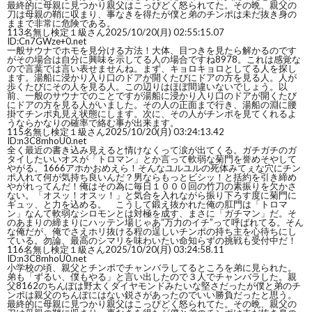
最終的に母親に見つかり親父はこっぴどく怒られてた。その晩、親父の
刀は母親の鞘に収まり、事なきを得たが僕と弟のチンポは未だ抜き身の
ままで非常に危険である。
113
名無し検定１級さん
2025/10/20(月) 02:55:15.07
ID:Cn7GWze+0.net
一般サウナでホモを見分ける方法！大体、目つきを見たら解かるのです
がその場合は自分に興味を示してる人の場合ですね8978。これは感覚な
ので言葉では言い表せませんね。まず、キョロキョロとしてる人を探し
ます。湯船に浸かり入り口のドアが開くたびにドアの方を見る人。人が
歩くたびにその人を見る人。この辺りはほぼ間違いないでしょう。以
前、一般のサウナでのことですが湯船に浸かり入り口のドアが開くたび
にドアの方を見る人がいました。その人の正面まで行き、湯船の淵に腰
掛てチンポ丸見え状態にします。次に、その人がチンポを見てくれるよ
うならかなりの確率で絡む事が出来ます。
115
名無し検定１級さん
2025/10/20(月) 03:24:13.42
ID:n3C8mhoU0.net
全く最近の書き込み見えると情けなくって涙が出てくる。ガチガチのガ
タイしたいいオスが「トロマン」とか言って軟弱な菊門を誉めそやして
やがる。1666アホかおめえら！そんなユルユルの死体みてぇな穴にチン
ポ入れて何が気持ち良いんだ？男ならもっとビシッ！と括約を引き締め
やがれってんだ！俺はその為に毎日１０００回の竹刀の素振りを欠かさ
ない。「オスッ！オスッ！」と気合を入れながら振り下ろす度に菊門に
ギュッ、と力を込める。 こうして鍛え抜かれた俺の肛門は「トロマ
ン」なんて軟弱なシロモンとは対極を成す、まさに「ガチマン」だ。そ
のあまりの締まりにハッテン場じゃあ“万力のイチ”って呼ばれてる。そん
な俺だが、俺でさえホリ抜ける程の逞しいチンポの持ち主を心待ちにし
ている。勿論、最高のシマリを味わいたい命知らずの挑戦も受付中だ！
116
名無し検定１級さん
2025/10/20(月) 03:24:58.11
ID:n3C8mhoU0.net
小学校の頃、親父とチンポでチャンバラしてるところを弟に見られた。
弟も「ずるい、僕もやる」と言い出したので３人でチャンバラした。親
父8162のちんぽは野太くダイヤモンドみたいな堅さだったが僕と弟のチ
ンポは親父のちんぽにはない鋭さがあったのでいい勝負だったと思う。
最終的に母親に見つかり親父はこっぴどく怒られてた。その晩、親父の