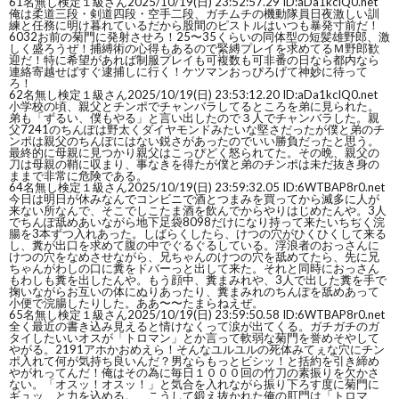
61
名無し検定１級さん
2025/10/19(日) 23:52:57.29 ID:aDa1kcIQ0.net
俺は柔道三段・剣道四段・空手二段、ガチムチの機動隊員日夜激しい訓
練と任務に明け暮れているだから股間のピストルはいつも暴発寸前だ！
6032お前の菊門に発射させろ！25〜35くらいの同体型の短髪雄野郎、激
しく盛ろうぜ！捕縛術の心得もあるので緊縛プレイを求めてるＭ野郎歓
迎だ！特に希望があれば制服プレイも可複数も可非番の日なら都内なら
連絡寄越せばすぐ逮捕しに行く！ケツマンおっぴろげて神妙に待って
ろ！
62
名無し検定１級さん
2025/10/19(日) 23:53:12.20 ID:aDa1kcIQ0.net
小学校の頃、親父とチンポでチャンバラしてるところを弟に見られた。
弟も「ずるい、僕もやる」と言い出したので３人でチャンバラした。親
父7241のちんぽは野太くダイヤモンドみたいな堅さだったが僕と弟のチ
ンポは親父のちんぽにはない鋭さがあったのでいい勝負だったと思う。
最終的に母親に見つかり親父はこっぴどく怒られてた。その晩、親父の
刀は母親の鞘に収まり、事なきを得たが僕と弟のチンポは未だ抜き身の
ままで非常に危険である。
64
名無し検定１級さん
2025/10/19(日) 23:59:32.05 ID:6WTBAP8r0.net
今日は明日が休みなんでコンビニで酒とつまみを買ってから滅多に人が
来ない所なんで、そこでしこたま酒を飲んでからやりはじめたんや。3人
でちんぽ舐めあいながら地下足袋8098だけになり持って来たいちぢく浣
腸を3本ずつ入れあった。しばらくしたら、けつの穴がひくひくして来る
し、糞が出口を求めて腹の中でぐるぐるしている。浮浪者のおっさんに
けつの穴をなめさせながら、兄ちゃんのけつの穴を舐めてたら、先に兄
ちゃんがわしの口に糞をドバーっと出して来た。それと同時におっさん
もわしも糞を出したんや。もう顔中、糞まみれや、3人で出した糞を手で
掬いながらお互いの体にぬりあったり、糞まみれのちんぽを舐めあって
小便で浣腸したりした。ああ〜〜たまらねえぜ。
65
名無し検定１級さん
2025/10/19(日) 23:59:50.58 ID:6WTBAP8r0.net
全く最近の書き込み見えると情けなくって涙が出てくる。ガチガチのガ
タイしたいいオスが「トロマン」とか言って軟弱な菊門を誉めそやして
やがる。2191アホかおめえら！そんなユルユルの死体みてぇな穴にチン
ポ入れて何が気持ち良いんだ？男ならもっとビシッ！と括約を引き締め
やがれってんだ！俺はその為に毎日１０００回の竹刀の素振りを欠かさ
ない。「オスッ！オスッ！」と気合を入れながら振り下ろす度に菊門に
ギュッ、と力を込める。 こうして鍛え抜かれた俺の肛門は「トロマ