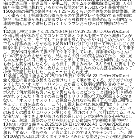
俺は柔道三段・剣道四段・空手二段、ガチムチの機動隊員日夜激しい訓
練と任務に明け暮れているだから股間のピストルはいつも暴発寸前だ！
1506お前の菊門に発射させろ！25〜35くらいの同体型の短髪雄野郎、激
しく盛ろうぜ！捕縛術の心得もあるので緊縛プレイを求めてるＭ野郎歓
迎だ！特に希望があれば制服プレイも可複数も可非番の日なら都内なら
連絡寄越せばすぐ逮捕しに行く！ケツマンおっぴろげて神妙に待って
ろ！
10
名無し検定１級さん
2025/10/19(日) 19:39:25.80 ID:/0er9Dci0.net
今日は明日が休みなんでコンビニで酒とつまみを買ってから滅多に人が
来ない所なんで、そこでしこたま酒を飲んでからやりはじめたんや。3人
でちんぽ舐めあいながら地下足袋6141だけになり持って来たいちぢく浣
腸を3本ずつ入れあった。しばらくしたら、けつの穴がひくひくして来る
し、糞が出口を求めて腹の中でぐるぐるしている。浮浪者のおっさんに
けつの穴をなめさせながら、兄ちゃんのけつの穴を舐めてたら、先に兄
ちゃんがわしの口に糞をドバーっと出して来た。それと同時におっさん
もわしも糞を出したんや。もう顔中、糞まみれや、3人で出した糞を手で
掬いながらお互いの体にぬりあったり、糞まみれのちんぽを舐めあって
小便で浣腸したりした。ああ〜〜たまらねえぜ。
11
名無し検定１級さん
2025/10/19(日) 19:39:46.23 ID:/0er9Dci0.net
全く最近の書き込み見えると情けなくって涙が出てくる。ガチガチのガ
タイしたいいオスが「トロマン」とか言って軟弱な菊門を誉めそやして
やがる。6269アホかおめえら！そんなユルユルの死体みてぇな穴にチン
ポ入れて何が気持ち良いんだ？男ならもっとビシッ！と括約を引き締め
やがれってんだ！俺はその為に毎日１０００回の竹刀の素振りを欠かさ
ない。「オスッ！オスッ！」と気合を入れながら振り下ろす度に菊門に
ギュッ、と力を込める。 こうして鍛え抜かれた俺の肛門は「トロマ
ン」なんて軟弱なシロモンとは対極を成す、まさに「ガチマン」だ。そ
のあまりの締まりにハッテン場じゃあ“万力のイチ”って呼ばれてる。そん
な俺だが、俺でさえホリ抜ける程の逞しいチンポの持ち主を心待ちにし
ている。勿論、最高のシマリを味わいたい命知らずの挑戦も受付中だ！
13
名無し検定１級さん
2025/10/19(日) 19:40:26.43 ID:/0er9Dci0.net
小学校の頃、親父とチンポでチャンバラしてるところを弟に見られた。
弟も「ずるい、僕もやる」と言い出したので３人でチャンバラした。親
父1009のちんぽは野太くダイヤモンドみたいな堅さだったが僕と弟のチ