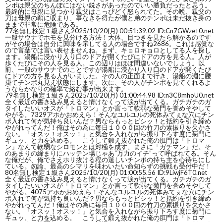
ンポは親父のちんぽにはない鋭さがあったのでいい勝負だったと思う。
最終的に母親に見つかり親父はこっぴどく怒られてた。その晩、親父の
刀は母親の鞘に収まり、事なきを得たが僕と弟のチンポは未だ抜き身の
ままで非常に危険である。
77
名無し検定１級さん
2025/10/20(月) 00:51:39.02 ID:Cn7GWze+0.net
一般サウナでホモを見分ける方法！大体、目つきを見たら解かるのです
がその場合は自分に興味を示してる人の場合ですね2686。これは感覚な
ので言葉では言い表せませんね。まず、キョロキョロとしてる人を探し
ます。湯船に浸かり入り口のドアが開くたびにドアの方を見る人。人が
歩くたびにその人を見る人。この辺りはほぼ間違いないでしょう。以
前、一般のサウナでのことですが湯船に浸かり入り口のドアが開くたび
にドアの方を見る人がいました。その人の正面まで行き、湯船の淵に腰
掛てチンポ丸見え状態にします。次に、その人がチンポを見てくれるよ
うならかなりの確率で絡む事が出来ます。
79
名無し検定１級さん
2025/10/20(月) 01:00:44.98 ID:n3C8mhoU0.net
全く最近の書き込み見えると情けなくって涙が出てくる。ガチガチのガ
タイしたいいオスが「トロマン」とか言って軟弱な菊門を誉めそやして
やがる。7329アホかおめえら！そんなユルユルの死体みてぇな穴にチン
ポ入れて何が気持ち良いんだ？男ならもっとビシッ！と括約を引き締め
やがれってんだ！俺はその為に毎日１０００回の竹刀の素振りを欠かさ
ない。「オスッ！オスッ！」と気合を入れながら振り下ろす度に菊門に
ギュッ、と力を込める。 こうして鍛え抜かれた俺の肛門は「トロマ
ン」なんて軟弱なシロモンとは対極を成す、まさに「ガチマン」だ。そ
のあまりの締まりにハッテン場じゃあ“万力のイチ”って呼ばれてる。そん
な俺だが、俺でさえホリ抜ける程の逞しいチンポの持ち主を心待ちにし
ている。勿論、最高のシマリを味わいたい命知らずの挑戦も受付中だ！
80
名無し検定１級さん
2025/10/20(月) 01:00:55.56 ID:9LiwjF6T0.net
全く最近の書き込み見えると情けなくって涙が出てくる。ガチガチのガ
タイしたいいオスが「トロマン」とか言って軟弱な菊門を誉めそやして
やがる。4075アホかおめえら！そんなユルユルの死体みてぇな穴にチン
ポ入れて何が気持ち良いんだ？男ならもっとビシッ！と括約を引き締め
やがれってんだ！俺はその為に毎日１０００回の竹刀の素振りを欠かさ
ない。「オスッ！オスッ！」と気合を入れながら振り下ろす度に菊門に
ギュッ、と力を込める。 こうして鍛え抜かれた俺の肛門は「トロマ