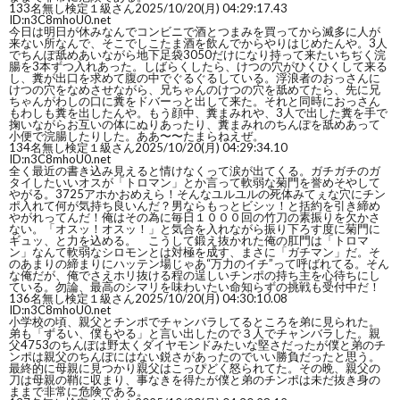
133
名無し検定１級さん
2025/10/20(月) 04:29:17.43
ID:n3C8mhoU0.net
今日は明日が休みなんでコンビニで酒とつまみを買ってから滅多に人が
来ない所なんで、そこでしこたま酒を飲んでからやりはじめたんや。3人
でちんぽ舐めあいながら地下足袋3050だけになり持って来たいちぢく浣
腸を3本ずつ入れあった。しばらくしたら、けつの穴がひくひくして来る
し、糞が出口を求めて腹の中でぐるぐるしている。浮浪者のおっさんに
けつの穴をなめさせながら、兄ちゃんのけつの穴を舐めてたら、先に兄
ちゃんがわしの口に糞をドバーっと出して来た。それと同時におっさん
もわしも糞を出したんや。もう顔中、糞まみれや、3人で出した糞を手で
掬いながらお互いの体にぬりあったり、糞まみれのちんぽを舐めあって
小便で浣腸したりした。ああ〜〜たまらねえぜ。
134
名無し検定１級さん
2025/10/20(月) 04:29:34.10
ID:n3C8mhoU0.net
全く最近の書き込み見えると情けなくって涙が出てくる。ガチガチのガ
タイしたいいオスが「トロマン」とか言って軟弱な菊門を誉めそやして
やがる。3725アホかおめえら！そんなユルユルの死体みてぇな穴にチン
ポ入れて何が気持ち良いんだ？男ならもっとビシッ！と括約を引き締め
やがれってんだ！俺はその為に毎日１０００回の竹刀の素振りを欠かさ
ない。「オスッ！オスッ！」と気合を入れながら振り下ろす度に菊門に
ギュッ、と力を込める。 こうして鍛え抜かれた俺の肛門は「トロマ
ン」なんて軟弱なシロモンとは対極を成す、まさに「ガチマン」だ。そ
のあまりの締まりにハッテン場じゃあ“万力のイチ”って呼ばれてる。そん
な俺だが、俺でさえホリ抜ける程の逞しいチンポの持ち主を心待ちにし
ている。勿論、最高のシマリを味わいたい命知らずの挑戦も受付中だ！
136
名無し検定１級さん
2025/10/20(月) 04:30:10.08
ID:n3C8mhoU0.net
小学校の頃、親父とチンポでチャンバラしてるところを弟に見られた。
弟も「ずるい、僕もやる」と言い出したので３人でチャンバラした。親
父4753のちんぽは野太くダイヤモンドみたいな堅さだったが僕と弟のチ
ンポは親父のちんぽにはない鋭さがあったのでいい勝負だったと思う。
最終的に母親に見つかり親父はこっぴどく怒られてた。その晩、親父の
刀は母親の鞘に収まり、事なきを得たが僕と弟のチンポは未だ抜き身の
ままで非常に危険である。