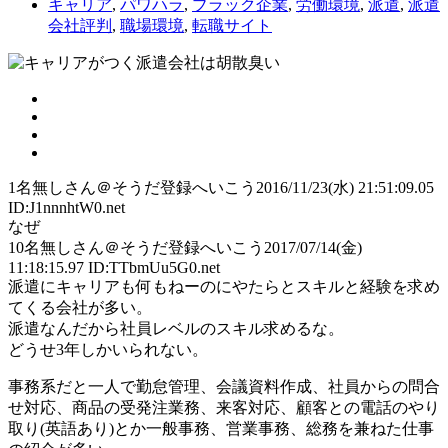
キャリア
,
パワハラ
,
ブラック企業
,
労働環境
,
派遣
,
派遣
会社評判
,
職場環境
,
転職サイト
1
名無しさん＠そうだ登録へいこう
2016/11/23(水) 21:51:09.05
ID:J1nnnhtW0.net
なぜ
10
名無しさん＠そうだ登録へいこう
2017/07/14(金)
11:18:15.97 ID:TTbmUu5G0.net
派遣にキャリアも何もねーのにやたらとスキルと経験を求め
てくる会社が多い。
派遣なんだから社員レベルのスキル求めるな。
どうせ3年しかいられない。
事務系だと一人で勤怠管理、会議資料作成、社員からの問合
せ対応、商品の受発注業務、来客対応、顧客との電話のやり
取り(英語あり)とか一般事務、営業事務、総務を兼ねた仕事