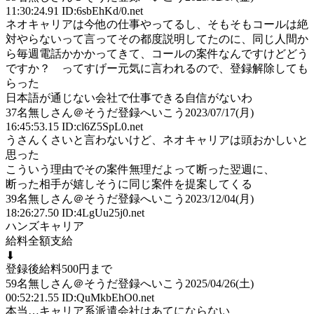
11:30:24.91 ID:6sbEhKd/0.net
ネオキャリアは今他の仕事やってるし、そもそもコールは絶
対やらないって言ってその都度説明してたのに、同じ人間か
ら毎週電話かかかってきて、コールの案件なんですけどどう
ですか？ ってすげー元気に言われるので、登録解除しても
らった
日本語が通じない会社で仕事できる自信がないわ
37
名無しさん＠そうだ登録へいこう
2023/07/17(月)
16:45:53.15 ID:cl6Z5SpL0.net
うさんくさいと言わないけど、ネオキャリアは頭おかしいと
思った
こういう理由でその案件無理だよって断った翌週に、
断った相手が嬉しそうに同じ案件を提案してくる
39
名無しさん＠そうだ登録へいこう
2023/12/04(月)
18:26:27.50 ID:4LgUu25j0.net
ハンズキャリア
給料全額支給
⬇
登録後給料500円まで
59
名無しさん＠そうだ登録へいこう
2025/04/26(土)
00:52:21.55 ID:QuMkbEhO0.net
本当…キャリア系派遣会社はあてにならない