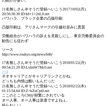
の紹介が多い。
11
名無しさん＠そうだ登録へいこう
2017/10/02(月)
20:56:30.30 ID:kb+1+2nL0.net
パワハラ、ブラック企業の凸版印刷
凸版印刷は、アリさんマークの引越社並みに悪質
労働組合がパワハラの訴えを見殺しにし、東京労働委員会の
勧告にも従わず
ソース
http://www.rouhyo.org/news/646/
17
名無しさん＠そうだ登録へいこう
2018/01/22(月)
09:54:21.29 ID:LxImW7Mc0.net
>>1
ネオキャリアとかキャリアリンクとかね。
どっちも内情は酷いもんだった
21
名無しさん＠そうだ登録へいこう
2018/02/22(木)
01:15:54.64 ID:Z+kZuCpi0.net
ここのところCMが頻繁にされている
オー人事、オー人事は派遣ですよねぇ。
紛らわしい。