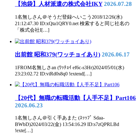
【池袋】人材派遣の株式会社IKY
2026.07.28
1名無しさん＠そうだ登録へいこう2018/12/26(水)
21:12:47.30 ID:xQta1QRY0.net 検索すると同じ社名の
「株式会社I[…]
出前館 昭和379(ワッチョイあり)
2026.06.17
1FROM名無しさan (ﾜｯﾁｮｲ ef6c-s3Hr)2024/05/01(水)
23:23:02.72 ID:viRd0s8q0 !extend[…]
【20代】無職の転職活動【人手不足】Part106
2026.06.23
1名無しさん＠引く手あまた (ｽｯｯﾌﾟ Sdaa-
BWbD)2024/03/22(金) 13:54:16.29 ID:s7zQPRLBd
!exte[…]