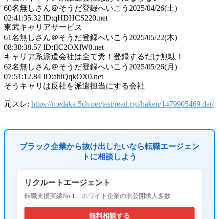
60
名無しさん＠そうだ登録へいこう
2025/04/26(土)
02:41:35.32 ID:qHDHCS220.net
東武キャリアサービス
61
名無しさん＠そうだ登録へいこう
2025/05/22(木)
08:30:38.57 ID:fIC2OXlW0.net
キャリア系派遣会社は全て糞！登録するだけ無駄！
62
名無しさん＠そうだ登録へいこう
2025/05/26(月)
07:51:12.84 ID:ahiQqkOX0.net
そうキャリは反社を派遣担当にする会社
元スレ:
https://medaka.5ch.net/test/read.cgi/haken/1479905469.dat/
ブラック企業から抜け出したいなら転職エージェン
トに相談しよう
リクルートエージェント
転職支援実績No.1。ホワイト企業の非公開求人多数
無料相談する