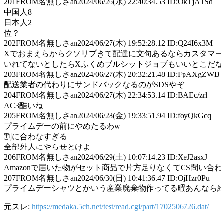
201
FROM名無しさan
2024/06/26(水) 22:40:34.53 ID:OkTjA1Sd
中国人8
日本人2
位？
202
FROM名無しさan
2024/06/27(木) 19:52:28.12 ID:Q24I6x3M
Xでおまえらからクソリプきて配達に文句あるならカスタマ
いれてないとしたらXふくめブルシットジョブもいいとこだ
203
FROM名無しさan
2024/06/27(木) 20:32:21.48 ID:FpAXgZWB
配送業者の代わりにサンドバックなるのがSDSやぞ
204
FROM名無しさan
2024/06/27(木) 22:34:53.14 ID:BAEc/zrl
AC3酷いね
205
FROM名無しさan
2024/06/28(金) 19:33:51.94 ID:foyQkGcq
プライムデーの前にやめたるわw
割に合わなすぎる
全部外人にやらせとけよ
206
FROM名無しさan
2024/06/29(土) 10:07:14.23 ID:XeJ2asxJ
Amazonで届いた物がセット商品で片方足りなくてCS問
207
FROM名無しさan
2024/06/30(日) 10:41:36.47 ID:OjHzr0Pu
プライムデーシャツとかいう産業廃棄物作ってる暇あんなら
元スレ:
https://medaka.5ch.net/test/read.cgi/part/1702506726.dat/