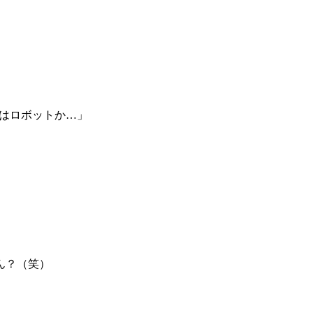
私はロボットか…」
。
ん？（笑）