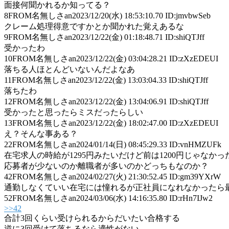
面接何聞かれるか知ってる？
8
FROM名無しさan
2023/12/20(水) 18:53:10.70 ID:jmvbwSeb
クレーム処理得意ですかとか聞かれた覚えあるな
9
FROM名無しさan
2023/12/22(金) 01:18:48.71 ID:shiQTJff
受かったわ
10
FROM名無しさan
2023/12/22(金) 03:04:28.21 ID:zXzEDEUI
落ちる人ほとんどいないんだよなあ
11
FROM名無しさan
2023/12/22(金) 13:03:04.33 ID:shiQTJff
落ちたわ
12
FROM名無しさan
2023/12/22(金) 13:04:06.91 ID:shiQTJff
受かったと思ったらミスだったらしい
13
FROM名無しさan
2023/12/22(金) 18:02:47.00 ID:zXzEDEUI
え？そんな事ある？
22
FROM名無しさan
2024/01/14(日) 08:45:29.33 ID:vnHMZUFk
在宅求人の時給が1295円みたいだけど前は1200円じゃなかっ
応募者が少ないのか離職者が多いのかどっちもなのか？
42
FROM名無しさan
2024/02/27(火) 21:30:52.45 ID:gm39YXrW
通勤しなくていい在宅には憧れるが正社員になれなかったら
52
FROM名無しさan
2024/03/06(水) 14:16:35.80 ID:rHn7IJw2
>>42
合計3回くらい受けられるからだいたい合格する
逆に3回受けて落ちるなら適性がない