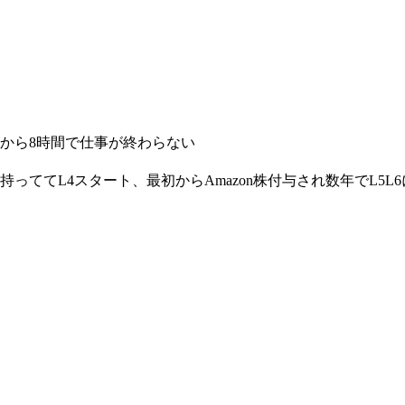
るから8時間で仕事が終わらない
ル持っててL4スタート、最初からAmazon株付与され数年でL5