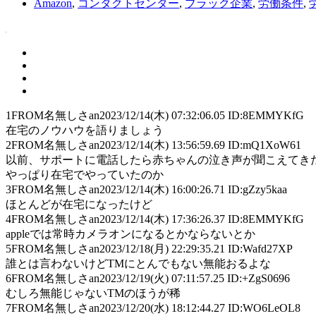
Amazon
,
コンタクトセンター
,
ブラック企業
,
労働条件
,
1
FROM名無しさan
2023/12/14(木) 07:32:06.05 ID:8EMMYKfG
在宅のノウハウを語りましょう
2
FROM名無しさan
2023/12/14(木) 13:56:59.69 ID:mQ1XoW61
以前、サポートに電話したら赤ちゃんの泣き声が聞こえてき
やっぱり在宅でやっていたのか
3
FROM名無しさan
2023/12/14(木) 16:00:26.71 ID:gZzy5kaa
ほとんどが在宅になったけど
4
FROM名無しさan
2023/12/14(木) 17:36:26.37 ID:8EMMYKfG
appleでは常時カメラオンになるとかならないとか
5
FROM名無しさan
2023/12/18(月) 22:29:35.21 ID:Wafd27XP
誰とは言わないけどTMにとんでもない無能おるよな
6
FROM名無しさan
2023/12/19(火) 07:11:57.25 ID:+ZgS0696
むしろ無能じゃないTMのほうが稀
7
FROM名無しさan
2023/12/20(水) 18:12:44.27 ID:WO6LeOL8