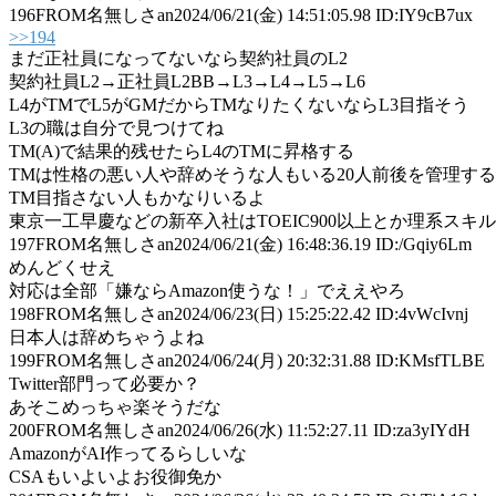
196
FROM名無しさan
2024/06/21(金) 14:51:05.98 ID:IY9cB7ux
>>194
まだ正社員になってないなら契約社員のL2
契約社員L2→正社員L2BB→L3→L4→L5→L6
L4がTMでL5がGMだからTMなりたくないならL3目指そう
L3の職は自分で見つけてね
TM(A)で結果的残せたらL4のTMに昇格する
TMは性格の悪い人や辞めそうな人もいる20人前後を管理す
TM目指さない人もかなりいるよ
東京一工早慶などの新卒入社はTOEIC900以上とか理系スキ
197
FROM名無しさan
2024/06/21(金) 16:48:36.19 ID:/Gqiy6Lm
めんどくせえ
対応は全部「嫌ならAmazon使うな！」でええやろ
198
FROM名無しさan
2024/06/23(日) 15:25:22.42 ID:4vWcIvnj
日本人は辞めちゃうよね
199
FROM名無しさan
2024/06/24(月) 20:32:31.88 ID:KMsfTLBE
Twitter部門って必要か？
あそこめっちゃ楽そうだな
200
FROM名無しさan
2024/06/26(水) 11:52:27.11 ID:za3yIYdH
AmazonがAI作ってるらしいな
CSAもいよいよお役御免か