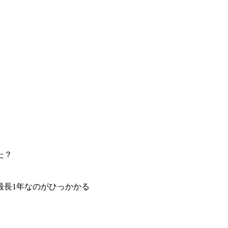
た？
最長1年なのがひっかかる