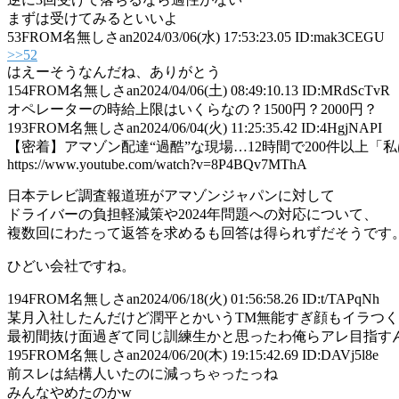
まずは受けてみるといいよ
53
FROM名無しさan
2024/03/06(水) 17:53:23.05 ID:mak3CEGU
>>52
はえーそうなんだね、ありがとう
154
FROM名無しさan
2024/04/06(土) 08:49:10.13 ID:MRdScTvR
オペレーターの時給上限はいくらなの？1500円？2000円？
193
FROM名無しさan
2024/06/04(火) 11:25:35.42 ID:4HgjNAPI
【密着】アマゾン配達“過酷”な現場…12時間で200件以上「
https://www.youtube.com/watch?v=8P4BQv7MThA
日本テレビ調査報道班がアマゾンジャパンに対して
ドライバーの負担軽減策や2024年問題への対応について、
複数回にわたって返答を求めるも回答は得られずだそうです
ひどい会社ですね。
194
FROM名無しさan
2024/06/18(火) 01:56:58.26 ID:t/TAPqNh
某月入社したんだけど潤平とかいうTM無能すぎ顔もイラつく
最初間抜け面過ぎて同じ訓練生かと思ったわ俺らアレ目指す
195
FROM名無しさan
2024/06/20(木) 19:15:42.69 ID:DAVj5l8e
前スレは結構人いたのに減っちゃったっね
みんなやめたのかw