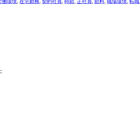
労働環境
,
在宅勤務
,
契約社員
,
時給
,
正社員
,
給料
,
職場環境
,
転職
た