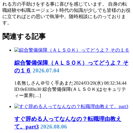
れる方の手助けをする事に喜びを感じています。 自身の転
職経験や転職エージェント時代の知識が少しでも皆様のお役
に立てればとの思いで執筆中。随時相談にものっておりま
す。
関連する記事
綜合警備保障（ＡＬＳＯＫ）ってどうよ？ そ
の１６
2026.07.04
1名無しさん＠引く手あまた2024/03/20(水) 08:32:34.44
ID:0eE0I0u30 綜合警備保障(ＡＬＳＯＫ)はセキュリテ
ィー業界[…]
すぐ辞める人ってなんなの？転職理由教え
て。part3
2026.08.06