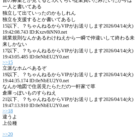
昔の募集とか見てると3人くらい従業員いたみたいだが今は
一人と書いてある
独立して出ていったのかもしれん
独立を支援するとか書いてあるし
15
以下、？ちゃんねるからVIPがお送りします
2026/04/14(火)
19:42:08.743 ID:Kxzv8iNN0.net
就業規則なんかあるわけねえから一瞬で仲違いして終わる未
来しかない
17
以下、？ちゃんねるからVIPがお送りします
2026/04/14(火)
19:43:05.485 ID:0eNbEU2Y0.net
>>15
立派なホムペあるぞ
19
以下、？ちゃんねるからVIPがお送りします
2026/04/14(火)
19:44:35.174 ID:0eNbEU2Y0.net
なんか地図で住居見たらただの一軒家で草
倉庫っぽいものすらねえ
21
以下、？ちゃんねるからVIPがお送りします
2026/04/14(火)
19:47:13.910 ID:0eNbEU2Y0.net
>>18
違うよ
上位種
>>20