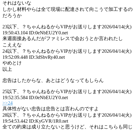
それはないな
しかし材料やらは全て現場に配達されて向こうで加工するの
だろうか
23
以下、？ちゃんねるからVIPがお送りします
2026/04/14(火)
19:50:43.104 ID:0eNbEU2Y0.net
来週面接あるんだがファミレスで会おうとか言われたし
こええな
24
以下、？ちゃんねるからVIPがお送りします
2026/04/14(火)
19:52:09.448 ID:3dSbvRy40.net
やめとけ
以上
忠告はしたからな、あとはどうなってもしらん
25
以下、？ちゃんねるからVIPがお送りします
2026/04/14(火)
19:52:35.584 ID:0eNbEU2Y0.net
>>24
具体性がない忠告は忠告とは言わんのですよ
28
以下、？ちゃんねるからVIPがお送りします
2026/04/14(火)
19:54:53.442 ID:KyGVR/1R0.net
全ての約束は成り立たないと思うけど、それはこちらも同じ