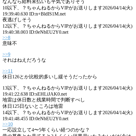
なんなら給料未払いも平気でありそう
10
以下、？ちゃんねるからVIPがお送りします
2026/04/14(火)
19:39:40.630 ID:n+BldIS1M.net
夜逃げしそう
12
以下、？ちゃんねるからVIPがお送りします
2026/04/14(火)
19:40:38.003 ID:0eNbEU2Y0.net
>>8
意味不
>>9
それはねえだろうな
>>11
休日126とか比較的多いし緩そうだったから
13
以下、？ちゃんねるからVIPがお送りします
2026/04/14(火)
19:41:22.638 ID:sEHLiJAK0.net
地雷は休日数と残業時間で判断すべし
休日125日ないところは地雷
14
以下、？ちゃんねるからVIPがお送りします
2026/04/14(火)
19:41:48.455 ID:0eNbEU2Y0.net
>>10
一応設立して4〜5年くらい経つのかな？