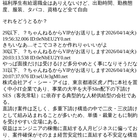
福利厚生有給退職金はありえないけど、出勤時間、勤務態
度、服装、タバコ、資格など全て自由
それをどうとるか？
29
以下、？ちゃんねるからVIPがお送りします
2026/04/14(火)
19:56:32.006 ID:0eNbEU2Y0.net
きちいなあ…そこでコネとか作れりゃいいがよ
30
以下、？ちゃんねるからVIPがお送りします
2026/04/14(火)
20:03:13.538 ID:0eNbEU2Y0.net
やっぱ面接だけは受けるけど多分やめとく事になりそうだな
31
以下、？ちゃんねるからVIPがお送りします
2026/04/14(火)
20:07:37.976 ID:seUJe3gM0.net
株式会社アイ・シー・アイは、東京都港区虎ノ門に本社を置
く中小IT企業であり、事業の大半を大手SIer配下の下請け
SES（客先常駐）に依存する典型的な人材供給型の会社であ
る。
直請け案件は乏しく、多重下請け構造の中で二次・三次請け
として組み込まれることが多いため、単価・裁量ともに制約
を受けやすい立場にある。
収益はエンジニアの稼働に直結する人月ビジネスに偏ってお
り、案件確保がそのまま経営安定性に直結する不安定な構造