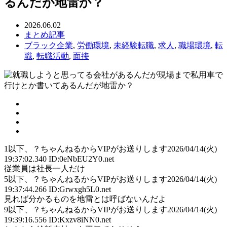
るんだが地雷か？
2026.06.02
まとめ記事
ブラック企業
,
労働環境
,
未経験転職
,
求人
,
職場環境
,
転
職
,
転職活動
,
面接
1
以下、？ちゃんねるからVIPがお送りします
2026/04/14(火)
19:37:02.340 ID:0eNbEU2Y0.net
従業員は社長一人だけ
5
以下、？ちゃんねるからVIPがお送りします
2026/04/14(火)
19:37:44.266 ID:Grwxgh5L0.net
見れば分かるものを地雷とは呼ばないんだよ
9
以下、？ちゃんねるからVIPがお送りします
2026/04/14(火)
19:39:16.556 ID:Kxzv8iNN0.net