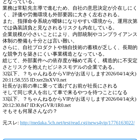
となっている。
業務は常駐先主導で進むため、自社の意思決定が介在しにく
く、評価や労働環境も外部要因に大きく左右される。
また、指揮命令系統が曖昧になりやすい環境から、運用次第
では偽装請負と見なされるリスクも内在している。
企業規模が小さいことにより、内部統制やコンプライアンス
体制の整備も十分とは言い難い。
さらに、自社プロダクトや独自技術の蓄積が乏しく、長期的
な競争力を築きにくい事業構造となっている。
総じて、外部案件への依存度が極めて高く、構造的に不安定
さとリスクを抱えたビジネスモデルの企業である。
32
以下、？ちゃんねるからVIPがお送りします
2026/04/14(火)
20:11:58.555 ID:xer2lnXV0.net
社長がお前の車に乗って逃げてお前が社長にされる
そして同じ求人を出して車で来るやつを待つことになる
33
以下、？ちゃんねるからVIPがお送りします
2026/04/14(火)
20:12:30.847 ID:KyGVR/1R0.net
そもそも何屋さんなの？
元スレ:
http://medaka.5ch.net/test/read.cgi/news4vip/1776163022/