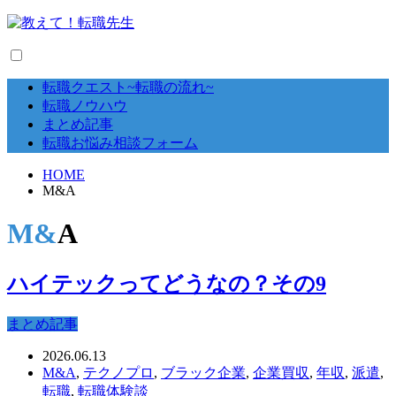
転職クエスト~転職の流れ~
転職ノウハウ
まとめ記事
転職お悩み相談フォーム
HOME
M&A
M&A
ハイテックってどうなの？その9
まとめ記事
2026.06.13
M&A
,
テクノプロ
,
ブラック企業
,
企業買収
,
年収
,
派遣
,
転職
,
転職体験談