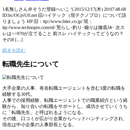
1名無しさん＠そうだ登録へいこう2015/12/17(木) 20:07:48.68
ID:bc/OGjvU0.net 旧ハイテック（現テクノプロ）について語
りましょう HP 旧：ttp://www.hitec.co.jp/ 現：
ttp://www.technopro.com/rd/ 荒らし･釣り･煽りは徹底ｽﾙｰ 次ス
レは>>970が立てること 前スレ ハイテックってどうなの？
その8 […]
続きを読む
転職先生について
大手企業の人事、有名転職エージェントを含む3度の転職を
経験する30代。
人事での採用経験、転職エージェントでの職業紹介という経
験から、知り合いの転職をサポートし、成功させていくうち
に「転職先生」と呼ばれるようになる。
その後、口コミが広がり企業からヘッドハンティングされ、
現在は中小企業の人事部長となる。