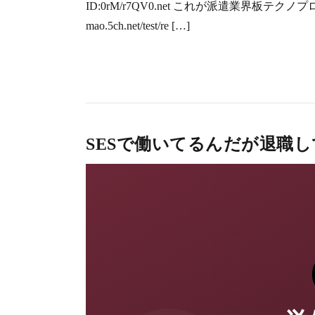
ID:0rM/r7QV0.net これが派遣業界板テク
mao.5ch.net/test/re […]
SESで働いてるんだが退職