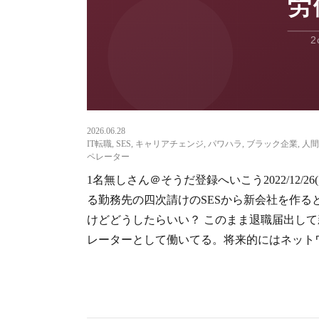
2026.06.28
IT転職
,
SES
,
キャリアチェンジ
,
パワハラ
,
ブラック企業
,
人間
ペレーター
1名無しさん＠そうだ登録へいこう2022/12/26(月) 0
る勤務先の四次請けのSESから新会社を作
けどどうしたらいい？ このまま退職届出して
レーターとして働いてる。将来的にはネットワ