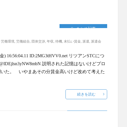
まとめ記事
,
労働環境
,
労働組合
,
団体交渉
,
年収
,
待機
,
未払い賃金
,
派遣
,
派遣会
6:56:04.11 ID:2MG3tHVV0.net リツアンSTCにつ
/ 東沢 @IDEjlsn3yNW8mbN 説明された記憶はないけどプロ
聞いた。 いやまあその分賃金高いけど改めて考えた
続きを読む