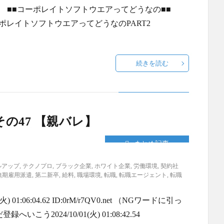
 ■■コーポレイトソフトウエアってどうなの■■
135.html コーポレイトソフトウエアってどうなのPART2
続きを読む
の47 【親バレ】
まとめ記事
ルアップ
,
テクノプロ
,
ブラック企業
,
ホワイト企業
,
労働環境
,
契約社
無期雇用派遣
,
第二新卒
,
給料
,
職場環境
,
転職
,
転職エージェント
,
転職
:06:04.62 ID:0rM/r7QV0.net （NGワードに引っ
2024/10/01(火) 01:08:42.54