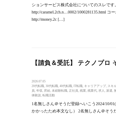
ションサービス株式会社についてのスレです。
http://caramel.2ch.n…0002/1000281
http://money.2c […]
【請負＆受託】 テクノプロ そ
2026.07.05
20代転職
,
30代転職
,
40代転職
,
IT転職
,
キャリアアップ
,
スキ
員
,
年収
,
昇給
,
未経験転職
,
正社員
,
残業
,
残業代
,
求人
,
派遣
,
体験談
,
転職活動
1名無しさん＠そうだ登録へいこう2024/10/01(火) 01
かかったため本文なし） 2名無しさん＠そうだ登録へいこう