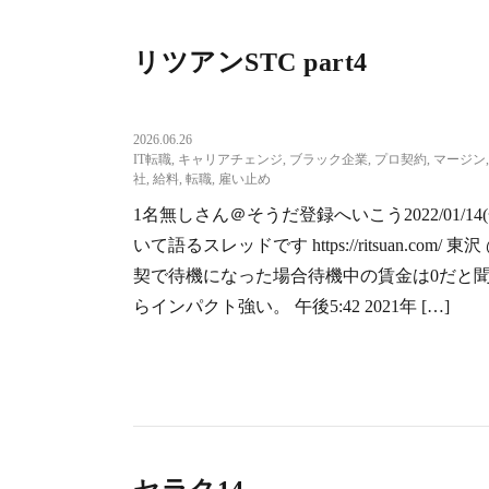
リツアンSTC part4
2026.06.26
IT転職
,
キャリアチェンジ
,
ブラック企業
,
プロ契約
,
マージン
社
,
給料
,
転職
,
雇い止め
1名無しさん＠そうだ登録へいこう2022/01/14(金) 1
いて語るスレッドです https://ritsuan.com
契で待機になった場合待機中の賃金は0だと
らインパクト強い。 午後5:42 2021年 […]