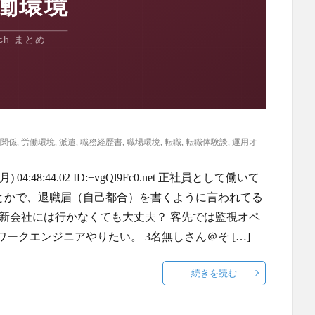
関係
,
労働環境
,
派遣
,
職務経歴書
,
職場環境
,
転職
,
転職体験談
,
運用オ
4:48:44.02 ID:+vgQl9Fc0.net 正社員として働いて
るとかで、退職届（自己都合）を書くように言われてる
新会社には行かなくても大丈夫？ 客先では監視オペ
ークエンジニアやりたい。 3名無しさん＠そ […]
続きを読む