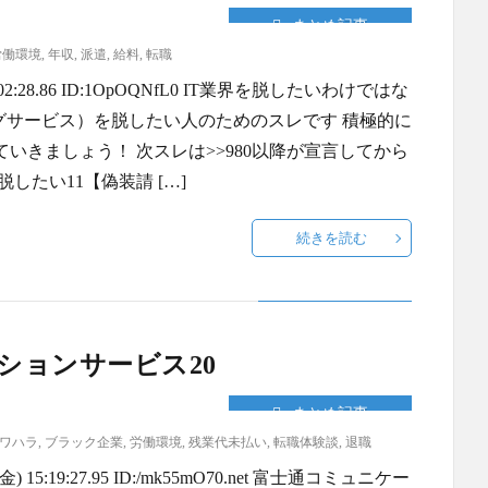
まとめ記事
労働環境
,
年収
,
派遣
,
給料
,
転職
02:28.86 ID:1OpOQNfL0 IT業界を脱したいわけではな
グサービス）を脱したい人のためのスレです 積極的に
いきましょう！ 次スレは>>980以降が宣言してから
脱したい11【偽装請 […]
続きを読む
ションサービス20
まとめ記事
ワハラ
,
ブラック企業
,
労働環境
,
残業代未払い
,
転職体験談
,
退職
5:19:27.95 ID:/mk55mO70.net 富士通コミュニケー