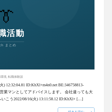
場環境
,
転職体験談
:04.81 ID:KhXl+m4n0.net BE:346758813-
ida.gif 大手の派遣営業マンとしてアドバイスします。 会社違っても大
8/16(火) 13:11:58.12 ID:KhXl+ […]
続きを読む