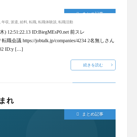
まとめ記事
,
年収
,
派遣
,
給料
,
転職
,
転職体験談
,
転職活動
51:22.13 ID:BiegMEsP0.net 前スレ
34689/ 転職会議 https://jobtalk.jp/companies/4234 2名無しさん
 ID:y […]
続きを読む
まれ
まとめ記事