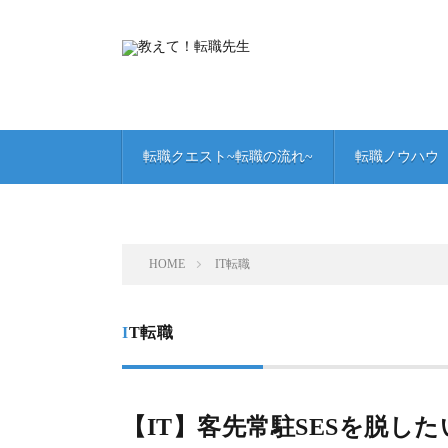
転職クエスト~転職の流れ~
転職ノウハウ
HOME
IT転職
IT転職
【IT】客先常駐SESを脱した