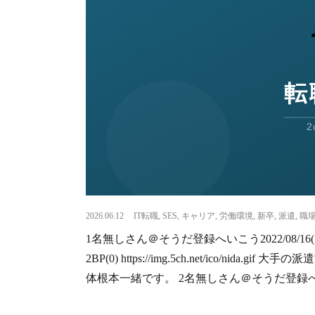
2026.06.12
IT転職
,
SES
,
キャリア
,
労働環境
,
新卒
,
派遣
,
職
1名無しさん＠そうだ登録へいこう2022/08/16(火) 12:32
2BP(0) https://img.5ch.net/ico/n
体根本一緒です。 2名無しさん＠そうだ登録へいこう2022/0