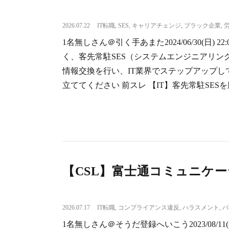
2026.07.22
IT転職
,
SES
,
キャリアチェンジ
,
ブラック企業
,
1名無しさん＠引く手あまた2024/06/30(日) 22:
く、客先常駐SES（システムエンジニアリン
情報交換を行い、IT業界でステップアップして
立ててください 前スレ 【IT】客先常駐SESを
【CSL】富士通コミュニケー
2026.07.17
IT転職
,
コンプライアンス違反
,
ハラスメント
,
パ
1名無しさん＠そうだ登録へいこう2023/08/11(金) 1