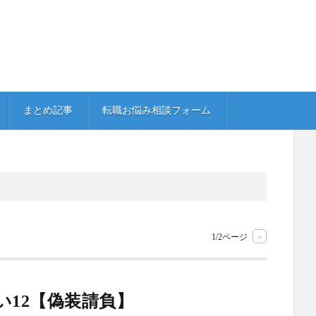
まとめ記事
転職お悩み相談フォーム
1/2ページ
>
い12【偽装請負】