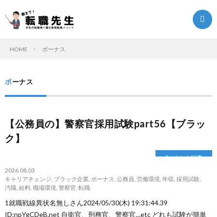
HOME
ボーナス
転
ボーナス
職
転
【公務員の】警察官採用試験part56【ブラッ
ク
職
ま
ク】
エ
ノ
と
転
まとめ記事
2026.08.03
ス
ウ
め
職
キャリアチェンジ
,
ブラック企業
,
ボーナス
,
公務員
,
労働環境
,
年収
,
採用試験
,
汚職
,
給料
,
職場環境
,
警察官
,
転職
1就職戦線異状名無しさん2024/05/30(木) 19:31:44.39
ト
ハ
記
お
ID:npYgCDeB.net 自衛官、刑務官、警察官…etc どれも試験が簡単