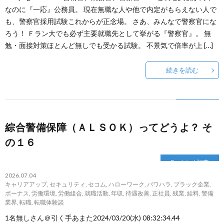
なのに『一応』公務員。 現在無職な人や他で内定がもらえない人で
~
ウ
事
悩
も、警察官採用試験これからが正念場。 さあ、みんなで警察官にな
ろう！ Ｆラン大でも必ず主要就職先として挙がる『警察官』。 無
転
み
勉・面接対策ほとんど無しでも受かる試験。 不景気で倍率が上 […]
職
相
続きを読む
の
談
流
フ
綜合警備保障（ＡＬＳＯＫ）ってどうよ？ そ
の１６
れ
ォ
まとめ記事
~
2026.07.04
ー
キャリアアップ
,
セキュリティ
,
セコム
,
ハローワーク
,
パワハラ
,
ブラック企業
,
ボーナス
,
労働環境
,
労働組合
,
就職活動
,
年収
,
待遇改善
,
正社員
,
残業
,
給料
,
警備
業界
,
転職
,
転職体験談
ム
1名無しさん＠引く手あまた2024/03/20(水) 08:32:34.44