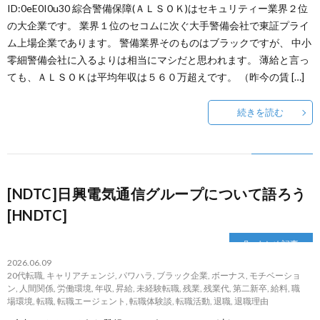
ID:0eE0I0u30 綜合警備保障(ＡＬＳＯＫ)はセキュリティー業界２位
の大企業です。 業界１位のセコムに次ぐ大手警備会社で東証プライ
ム上場企業であります。 警備業界そのものはブラックですが、 中小
零細警備会社に入るよりは相当にマシだと思われます。 薄給と言っ
ても、ＡＬＳＯＫは平均年収は５６０万超えです。 （昨今の賃 […]
続きを読む
[NDTC]日興電気通信グループについて語ろう
[HNDTC]
まとめ記事
2026.06.09
20代転職
,
キャリアチェンジ
,
パワハラ
,
ブラック企業
,
ボーナス
,
モチベーショ
ン
,
人間関係
,
労働環境
,
年収
,
昇給
,
未経験転職
,
残業
,
残業代
,
第二新卒
,
給料
,
職
場環境
,
転職
,
転職エージェント
,
転職体験談
,
転職活動
,
退職
,
退職理由