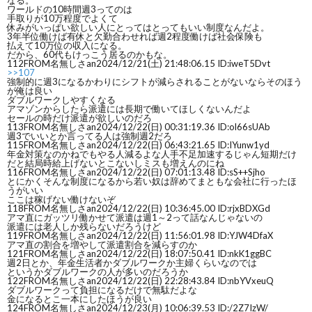
なる。
ワールドの10時間週3ってのは
手取りが10万程度でよくて
休みがいっぱい欲しい人にとってはとってもいい制度なんだよ。
3年半位働けば有休と欠勤合わせれば週2程度働けば社会保険も
払えて10万位の収入になる。
だから、60代もけっこう居るのかもな。
112
FROM名無しさan
2024/12/21(土) 21:48:06.15 ID:iweT5Dvt
>>107
強制的に週3になるかわりにシフトが減らされることがないならそのほう
が俺は良い
ダブルワークしやすくなる
アマゾンからしたら派遣には長期で働いてほしくないんだよ
セールの時だけ派遣が欲しいのだろ
113
FROM名無しさan
2024/12/22(日) 00:31:19.36 ID:ol66sUAb
週3でいいとか言ってる人は強制週2だろ
115
FROM名無しさan
2024/12/22(日) 06:43:21.65 ID:IYunw1yd
年金対策なのかねでもやる人減るよな人手不足加速するじゃん短期だけ
だと結局時給上げないとこないしミスも増えんのにね
116
FROM名無しさan
2024/12/22(日) 07:01:13.48 ID:sS++Sjho
とにかくそんな制度になるから若い奴は辞めてまともな会社に行ったほ
うがいい
ここは稼げない働けないぞ
118
FROM名無しさan
2024/12/22(日) 10:36:45.00 ID:rjxBDXGd
アマ直にガッツリ働かせて派遣は週1～2って話なんじゃないの
派遣には老人しか残らないだろうけど
119
FROM名無しさan
2024/12/22(日) 11:56:01.98 ID:YJW4DfaX
アマ直の割合を増やして派遣割合を減らすのか
121
FROM名無しさan
2024/12/22(日) 18:07:50.41 ID:nkK1ggBC
週2日とか、年金生活者かダブルワークか主婦くらいなのでは
というかダブルワークの人が多いのだろうか
122
FROM名無しさan
2024/12/22(日) 22:28:43.84 ID:nbYVxeuQ
ダブルワークって負担になるだけで無駄だよな
金になるとこ一本にしたほうが良い
124
FROM名無しさan
2024/12/23(月) 10:06:39.53 ID:/2Z7IzW/