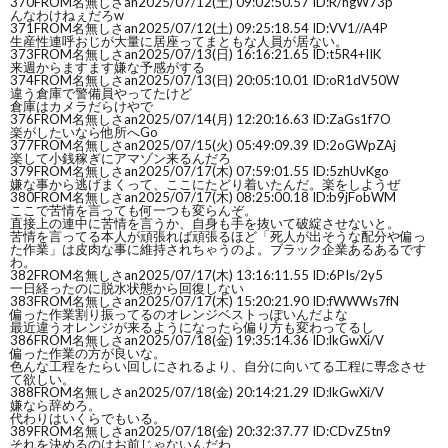
370
FROM名無しさan
2025/07/12(土) 09:02:50.57 ID:R/hgW73p
んなわけねぇだろw
371
FROM名無しさan
2025/07/12(土) 09:25:18.54 ID:VV1//A4P
生産性連呼おじが大量に居座ってまともな人員が居ない。
373
FROM名無しさan
2025/07/13(日) 16:16:21.65 ID:t5R4+IIK
来週からますます嫌な予感がする
374
FROM名無しさan
2025/07/13(日) 20:05:10.01 ID:oR1dV50W
違う倉庫で警備員やってたけど
倉庫はカメラだらけやで
376
FROM名無しさan
2025/07/14(月) 12:20:16.63 ID:ZaGs1f7O
楽がしたいなら他所へGo
377
FROM名無しさan
2025/07/15(火) 05:49:09.39 ID:2oGWpZAj
楽して小銭稼ぎにアマゾン来るんだろ
379
FROM名無しさan
2025/07/17(木) 07:59:01.55 ID:5zhUvKgo
嫌な事から逃げまくって、ここにたどり着いたんだ。楽をしようぜ
380
FROM名無しさan
2025/07/17(木) 08:25:00.18 ID:b9jFobWM
ここで苦情を言っても何一つも変らんぞ。
直接上の連中に苦情を言うか、自身も手を抜いて破綻させないと。
苦情を言ってる本人が頑張れば頑張るほど「死人が出そうな配分や偏っ
た作業」は皮肉な事に維持されちゃうのよ。ブラック企業あるあるです
わ。
382
FROM名無しさan
2025/07/17(木) 13:16:11.55 ID:6PIs/2y5
一日経ったのに脱水状態から回復しない
383
FROM名無しさan
2025/07/17(木) 15:20:21.90 ID:fWWWs7fN
偏った作業割り振ってるのオレンジベストっぽいんだよな
最近違うオレンジが来るようになったら偏り方も変わってるし
386
FROM名無しさan
2025/07/18(金) 19:35:14.36 ID:lkGwXi/V
偏った作業の方が良いな。
色んな工程をたらい回しにされるより、自分に向いてる工程に専念させ
て欲しい。
388
FROM名無しさan
2025/07/18(金) 20:14:21.29 ID:lkGwXi/V
嫌なら辞めろ。
代わりはいくらでもいる。
389
FROM名無しさan
2025/07/18(金) 20:32:37.77 ID:CDvZ5tn9
それを決めるのはお前じゃないんだわ