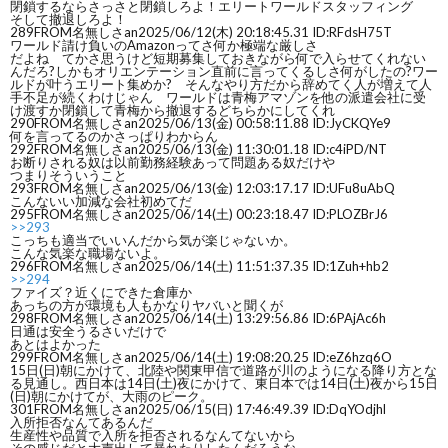
閉鎖するならさっさと閉鎖しろよ！エリートワールドスタッフィング
そして撤退しろよ！
289
FROM名無しさan
2025/06/12(木) 20:18:45.31 ID:RFdsH75T
ワールド請け負いのAmazonってさ何か極端な厳しさ
だよね てかさ思うけど短期募集しておきながら何で入らせてくれない
んだろ?しかもオリエンテーション直前に言ってくるしさ何がしたの?ワー
ルドが叶うエリート集めか? そんなやり方だから辞めてく人が増えて人
手不足が続くわけじゃん ワールドは青梅アマゾンを他の派遣会社に受
け渡すか閉鎖して青梅から撤退するどちらかにしてくれ
290
FROM名無しさan
2025/06/13(金) 00:58:11.88 ID:JyCKQYe9
何を言ってるのかさっぱりわからん
292
FROM名無しさan
2025/06/13(金) 11:30:01.18 ID:c4iPD/NT
お断りされる奴は以前勤務経験あって問題ある奴だけや
つまりそういうこと
293
FROM名無しさan
2025/06/13(金) 12:03:17.17 ID:UFu8uAbQ
こんないい加減な会社初めてだ
295
FROM名無しさan
2025/06/14(土) 00:23:18.47 ID:PLOZBrJ6
>>293
こっちも適当でいいんだから気が楽じゃないか。
こんな気楽な職場ないよ。
296
FROM名無しさan
2025/06/14(土) 11:51:37.35 ID:1Zuh+hb2
>>294
ファイズ？近くにできた倉庫か
あっちの方が環境も人もかなりヤバいと聞くが
298
FROM名無しさan
2025/06/14(土) 13:29:56.86 ID:6PAjAc6h
日通は安全うるさいだけで
あとはよかった
299
FROM名無しさan
2025/06/14(土) 19:08:20.25 ID:eZ6hzq6O
15日(日)朝にかけて、北陸や関東甲信で道路が川のようになる降り方とな
る見通し。西日本は14日(土)夜にかけて、東日本では14日(土)夜から15日
(日)朝にかけてが、大雨のピーク。
301
FROM名無しさan
2025/06/15(日) 17:46:49.39 ID:DqYOdjhl
入所拒否なんてあるんだ
生産性や品質で入所を拒否されるなんてないから