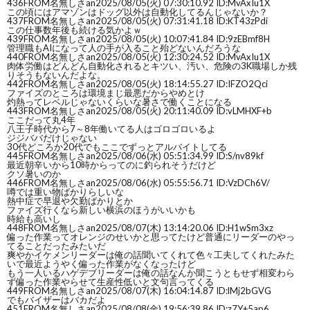
436
FROM名無しさan
2025/08/05(火) 07:30:10.92 ID:MvAxIu1X
この頃にはアマゾンはドッグ以外は自動化してるんじゃないか？
437
FROM名無しさan
2025/08/05(火) 07:31:41.18 ID:KT43zPdi
この仕事数年後も続ける気かよｗ
439
FROM名無しさan
2025/08/05(火) 10:07:41.84 ID:9zEBmf8H
管理職もAIになって人の手が入ること殆どないんだろうな
440
FROM名無しさan
2025/08/05(火) 12:30:24.52 ID:MvAxIu1X
肉体労働はどんどん自動化されるとキツい、汚い、危険の3K職場しか残
りそうもないんだよな。
442
FROM名無しさan
2025/08/05(火) 18:14:55.27 ID:IFZO2Qci
ファイズのところは環境まじ最悪だからやめとけ
灼熱ってレベルじゃないくらいな暑さで働くことになる
443
FROM名無しさan
2025/08/05(火) 20:11:40.09 ID:vLMHXF+b
ここだって丸4年
八王子時代から7～8年働いてる人はゴロゴロいるよ
ジジババだけじゃない
30代どころか20代でもここでずっとアルバイトしてる
445
FROM名無しさan
2025/08/06(水) 05:51:34.99 ID:S/nv89kf
最近朝辛いから10時からってのに釣られそうだけど
クソ暑いのか
446
FROM名無しさan
2025/08/06(水) 05:55:56.71 ID:VzDCh6V/
噂では重い物ばかりらしいな
熱中症で早退や欠勤ばかりとか
ファイズ行くなら新しい横浜のほうがいいかも
時給も高いし
448
FROM名無しさan
2025/08/07(木) 13:14:20.06 ID:H1wSm3xz
偏った作業ってオレンジのせいかと思ってたけど普通にリーダーのやっ
てることだったみたいだ
爽やかイケメンリーダーは俺の話聞いてくれて色々工夫してくれたみた
いで最近ようやく偏った作業がなくなったけど
もう一人いるハゲデブリーダーは俺の話なんか聞こうともせず相変わら
ず偏った作業やらせて生産性低いと文句言ってくる
449
FROM名無しさan
2025/08/07(木) 16:04:14.87 ID:lMj2bGVG
でもバイザーはバカだよ
451
FROM名無しさan
2025/08/08(金) 19:56:39.86 ID:z7Y+5ap6