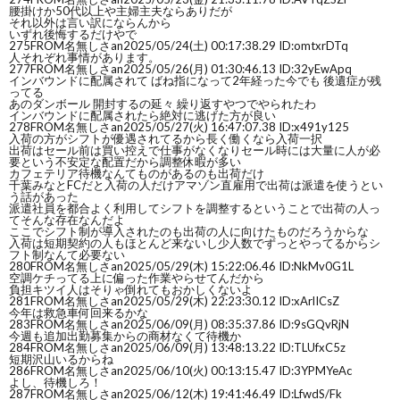
腰掛けか50代以上や主婦主夫ならありだが
それ以外は言い訳にならんから
いずれ後悔するだけやで
275
FROM名無しさan
2025/05/24(土) 00:17:38.29 ID:omtxrDTq
人それぞれ事情があります。
277
FROM名無しさan
2025/05/26(月) 01:30:46.13 ID:32yEwApq
インバウンドに配属されて ばね指になって2年経った今でも 後遺症が残
ってる
あのダンボール 開封するの延々 繰り返すやつでやられたわ
インバウンドに配属されたら絶対に逃げた方が良い
278
FROM名無しさan
2025/05/27(火) 16:47:07.38 ID:x491y125
入荷の方がシフトが優遇されてるから長く働くなら入荷一択
出荷はセール前は買い控えで仕事がなくなりセール時には大量に人が必
要という不安定な配置だから調整休暇が多い
カフェテリア待機なんてものがあるのも出荷だけ
千葉みなとFCだと入荷の人だけアマゾン直雇用で出荷は派遣を使うとい
う話があった
派遣社員を都合よく利用してシフトを調整するということで出荷の人っ
てそんな存在なんだよ
ここでシフト制が導入されたのも出荷の人に向けたものだろうからな
入荷は短期契約の人もほとんど来ないし少人数でずっとやってるからシ
フト制なんて必要ない
280
FROM名無しさan
2025/05/29(木) 15:22:06.46 ID:NkMv0G1L
空調ケチってる上に偏った作業やらせてんだから
負担キツイ人はそりゃ倒れてもおかしくないよ
281
FROM名無しさan
2025/05/29(木) 22:23:30.12 ID:xArlICsZ
今年は救急車何回来るかな
283
FROM名無しさan
2025/06/09(月) 08:35:37.86 ID:9sGQvRjN
今週も追加出勤募集からの商材なくて待機か
284
FROM名無しさan
2025/06/09(月) 13:48:13.22 ID:TLUfxC5z
短期沢山いるからね
286
FROM名無しさan
2025/06/10(火) 00:13:15.47 ID:3YPMYeAc
よし、待機しろ！
287
FROM名無しさan
2025/06/12(木) 19:41:46.49 ID:LfwdS/Fk