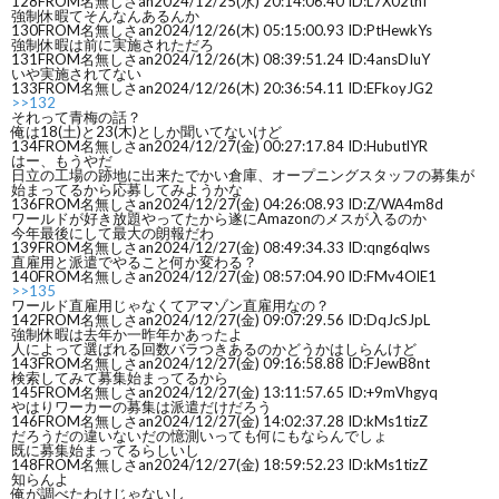
128
FROM名無しさan
2024/12/25(水) 20:14:06.40 ID:L7X02tnI
強制休暇てそんなんあるんか
130
FROM名無しさan
2024/12/26(木) 05:15:00.93 ID:PtHewkYs
強制休暇は前に実施されただろ
131
FROM名無しさan
2024/12/26(木) 08:39:51.24 ID:4ansDIuY
いや実施されてない
133
FROM名無しさan
2024/12/26(木) 20:36:54.11 ID:EFkoyJG2
>>132
それって青梅の話？
俺は18(土)と23(木)としか聞いてないけど
134
FROM名無しさan
2024/12/27(金) 00:27:17.84 ID:HubutlYR
はー、もうやだ
日立の工場の跡地に出来たでかい倉庫、オープニングスタッフの募集が
始まってるから応募してみようかな
136
FROM名無しさan
2024/12/27(金) 04:26:08.93 ID:Z/WA4m8d
ワールドが好き放題やってたから遂にAmazonのメスが入るのか
今年最後にして最大の朗報だわ
139
FROM名無しさan
2024/12/27(金) 08:49:34.33 ID:qng6qlws
直雇用と派遣でやること何か変わる？
140
FROM名無しさan
2024/12/27(金) 08:57:04.90 ID:FMv4OlE1
>>135
ワールド直雇用じゃなくてアマゾン直雇用なの？
142
FROM名無しさan
2024/12/27(金) 09:07:29.56 ID:DqJcSJpL
強制休暇は去年か一昨年かあったよ
人によって選ばれる回数バラつきあるのかどうかはしらんけど
143
FROM名無しさan
2024/12/27(金) 09:16:58.88 ID:FJewB8nt
検索してみて募集始まってるから
145
FROM名無しさan
2024/12/27(金) 13:11:57.65 ID:+9mVhgyq
やはりワーカーの募集は派遣だけだろう
146
FROM名無しさan
2024/12/27(金) 14:02:37.28 ID:kMs1tizZ
だろうだの違いないだの憶測いっても何にもならんでしょ
既に募集始まってるらしいし
148
FROM名無しさan
2024/12/27(金) 18:59:52.23 ID:kMs1tizZ
知らんよ
俺が調べたわけじゃないし