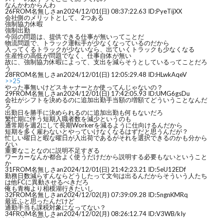
なんかわからんわ
26
FROM名無しさan
2024/12/01(日) 08:37:22.63 ID:PyeTijXX
会社側のメリットとして、2つある
強制協力休暇
強制出勤
今回の問題は、提供できる仕事が無いってことだ
物流問題で、トラック運転手が少なくなっているのだから
入ってくるトラックが少ないなら、出ていくトラックも少なくなる
生産性の高低が問題でなく、仕事自体が無い
故に、強制協力休暇によって、支出を減らそうとしているってことだろ
う
28
FROM名無しさan
2024/12/01(日) 12:05:29.48 ID:HLwkAqeV
>>25
やった事無いけどスキャナーとか使ってんじゃないの？
29
FROM名無しさan
2024/12/01(日) 17:42:05.93 ID:UMG6gsDu
会社がシフトを決めるのに追加出勤手当額の増額てどういうことなんだ
ろ
出勤日を勝手に決められるのに追加出勤も何もないだろ
繁忙期に伴う短期入職者数を減少というのも
通常期を週2にして長期Workerを減るように仕向けるんだから
短期を多く雇わないとやっていけなくなるはずだと思うんだが？
忙しい曜日と暇な曜日が入出荷であるがそれを選択できるのかも分から
ない
重要なことなのに説明不足すぎる
ワーカーなんか都合よく使うだけだから説明する必要もないということ
か
31
FROM名無しさan
2024/12/01(日) 21:42:23.21 ID:5eU12EDf
勤務日数減らすんならどうしたって文句は出るんだからそういう人たち
は他FCに異動させるべきだろ
俺も青梅より相模湖行きたいし
32
FROM名無しさan
2024/12/02(月) 07:39:09.28 ID:5ngnKMRq
最近ふと思ったんだけど
通勤手当も課税対象になってない？
34
FROM名無しさan
2024/12/02(月) 08:26:12.74 ID:V3WB/kIy