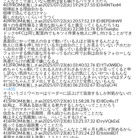
こんなとこで楽しいなら他所は金も稼げるパラダイスだろ
407
FROM名無しさan
2025/07/22(火) 19:29:27.50 ID:h4INTknM
喧嘩起きる理由分かる
喧嘩で済んでるだけマシ
殺しかねないくらいイラつく
409
FROM名無しさan
2025/07/22(火) 20:57:52.19 ID:8EPEHhW9
個々の生産性煽ると適当な奴らみてると腹立ってくるんだろうね
410
FROM名無しさan
2025/07/22(火) 22:38:15.76 ID:hTneIqho
ドックやFCは同じ配置内でもキツイ作業を他人に押し付けることができ
るから
真面目にやって他人の分まで動いている人ほど損をするんだよな
他人に仕事を押し付けている方は自分のことしか見えていないアホだか
ら自分が遅くて他人の足を引っ張っている自覚すらない
フォローする側の楽な方をやってるのに何でお前は自分をフォローしな
いんだと怒りだしたりする
馬鹿だらけの配置で嫌になるよ
412
FROM名無しさan
2025/07/23(水) 03:40:32.76 ID:YTs0WBDo
めちゃくちゃ動いてくれる人がわざわざありがとうとか言ってくると申
し訳ない気持ちになりまくるけどそんなの気にしないやついるもんな
アンバサとかはそういう人おだててるけどしなきゃいけないのはダメな
やつにちゃんとダメ出しすることなんだけど全然しないもんな
413
FROM名無しさan
2025/07/23(水) 06:23:02.67 ID:q5sjCr4I
>>405
そういうゴミワーカーはリーダーに話上げて追放するしか対処がないの
では
415
FROM名無しさan
2025/07/23(水) 11:58:28.76 ID:8Dz4lyJT
結局は、不満ある奴が変える努力するしかないってことだろう
トップのマネージャ？になって、改革すれば良い
信念をどれだけ長期間、持ち続けられるかってことだな
俺はそんな気概無いから、へいこらするけどｗ
416
FROM名無しさan
2025/07/23(水) 13:21:37.32 ID:ryVQkExE
残ってる奴が超絶糞ってことだろ
不満がある奴や仕事できる奴ならこんなとこ何ヶ月も残らず辞めるから
418
FROM名無しさan
2025/07/23(水) 17:35:24.23 ID:hIclmBDT
雇用する側が何も改善しようとしないから