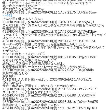
働こうか迷ってるんだけどここってエアコンもないんですか？
熱中症とか大丈夫なの？
体力的にかなりキツイですか
452
FROM名無しさan
2025/08/09(土) 17:39:21.75 ID:4G5/68mv
>>443
そんな長く働けるもんなん？
454
FROM名無しさan
2025/08/10(日) 13:09:47.13 ID:RJVjSOjJ
こんな日雇いのドカタみたいな仕事なんのスキルも評価もつかないから
転職苦労するぞ
455
FROM名無しさan
2025/08/11(月) 17:46:00.18 ID:T7VdCEq+
ワールドをブラック企業と書いたけど返信来ないから図星だろ?ワールド
スタッフィング
457
FROM名無しさan
2025/08/18(月) 20:34:06.77 ID:UTYn5L5C
リーダーの指示無視して作業したら生産性爆上がりしたわ
やっぱあのクソリーダー生産性下がるの分かってて偏った作業やらせて
やがったな
ホントに終わってんなこのFC
458
FROM名無しさan
2025/08/19(火) 08:39:08.35 ID:qydPDo8T
何年かけてそんな事が分かったんだ？
結局ここで愚痴っても時間の無駄なんだよ。
改善要求は直接リーダーやトレーナーに言うしかないのよ。
460
FROM名無しさan
2025/08/25(月) 07:29:02.21 ID:ujqY8dlp
負担の分配をしろ
胸糞悪い
461
名無しさん＠お腹いっぱい。
2025/08/26(火) 17:40:35.71
ID:q4LnxCo5
最近「出品者を評価する」がなくなったのはなぜ？
464
FROM名無しさan
2025/08/31(日) 21:03:55.23 ID:a9VPoV8X
ストレスチェックは何をすればいいの？
466
FROM名無しさan
2025/09/02(火) 23:52:06.89 ID:iYDjCiMM
奥多摩はきついわ
467
FROM名無しさan
2025/09/03(水) 05:18:38.16 ID:2bmZmd75
相模湖にあるんだから奥多摩湖じゃね？
469
FROM名無しさan
2025/09/03(水) 11:15:16.21 ID:6PCXyUaU