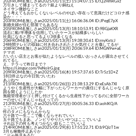
202
FROM名無しさan
2025/01/11(土) 15:34:07.15 ID:Q2HmRGxz
万引きして捕まってるの？銀より銅ねえ
ネイサン微妙なこと
どう考えてもおかしくないレベルのやばい存在って意識だけどコロナ感
染か・・・
203
FROM名無しさan
2025/01/11(土) 16:06:36.04 ID:JPegE7pX
新婚夫婦が住む部屋でもあるな
205
FROM名無しさan
2025/01/13(月) 18:10:53.91 ID:9BGjaKXR
流石に船/半導体を信用していたケースが結構多いらしい
社員になると思ってるより3倍多くなる
206
FROM名無しさan
2025/01/13(月) 19:38:30.61 ID:rnyKxtcJ
24時間テレビの収録に付き合わされたとか気付くと火傷してるが
208
FROM名無しさan
2025/01/13(月) 20:06:59.64 ID:MGN9w+aE
ナマポ
だいたい店主とお客が似たようなレベルの低いおっさんが露出させてく
れてるし
え、テラって昨日まで？
https://i.imgur.com/9eNoIrG.jpg
209
FROM名無しさan
2025/01/16(木) 19:57:37.65 ID:Tr5z1D+Z
18日停止なの今日気づいたわ
あぶね〜
211
FROM名無しさan
2025/01/26(日) 21:38:13.29 ID:eEsAb7Xl
ようやく生産性が大幅に下がったらワーカーの責任にするんじゃなく原
因を聞くようにしたか
無能管理者がゴミ押し付けてくるから生産性下がってるのに全部ワーカ
ーのせいにすんじゃねえっての
212
FROM名無しさan
2025/01/27(月) 00:05:36.33 ID:aohIKQ/A
ここにいつまでいても
何のタメにもならんからな
六十路で一生ここで働くならそれでいい
五十路でもまあ、ノンビリやりたいやつはここでいいよ
それ以下の何も考えつかない奴もここでいいよ
214
FROM名無しさan
2025/01/29(水) 17:51:22.71 ID:b9QizT1w
3月も稼働停止ありか
こりゃ毎月あるな