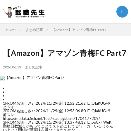
HOME
まとめ記事
【Amazon】アマゾン青梅FC Part7
転
【Amazon】アマゾン青梅FC Part7
職
転
2026.06.19
まとめ記事
ク
職
ま
エ
ノ
と
転
1
FROM名無しさan
2024/11/29(金) 12:52:21.62 ID:QIaKUG+9
ス
ウ
どうぞ
め
職
2
FROM名無しさan
2024/11/29(金) 12:53:06.80 ID:QIaKUG+9
前スレ
https://medaka.5ch.net/test/read.cgi/part/1704177209/
3
FROM名無しさan
2024/11/29(金) 13:37:48.12 ID:pq8xTWuK
ト
ハ
記
お
勤務日数減るかもってことでスト起こしてるワーカーいるじゃん
いよいよ閉鎖が現実味を帯びてきたのかな