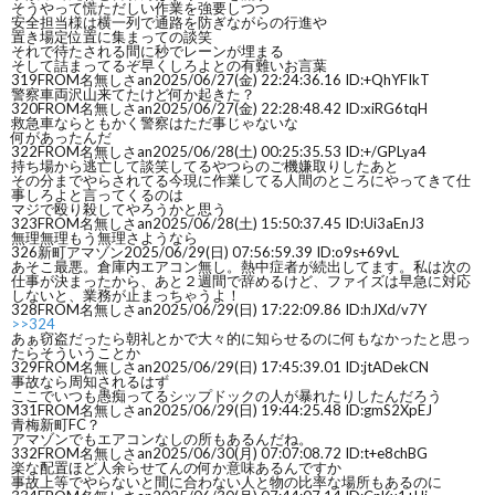
そうやって慌ただしい作業を強要しつつ
安全担当様は横一列で通路を防ぎながらの行進や
置き場定位置に集まっての談笑
それで待たされる間に秒でレーンが埋まる
そして詰まってるぞ早くしろよとの有難いお言葉
319
FROM名無しさan
2025/06/27(金) 22:24:36.16 ID:+QhYFIkT
警察車両沢山来てたけど何か起きた？
320
FROM名無しさan
2025/06/27(金) 22:28:48.42 ID:xiRG6tqH
救急車ならともかく警察はただ事じゃないな
何があったんだ
322
FROM名無しさan
2025/06/28(土) 00:25:35.53 ID:+/GPLya4
持ち場から逃亡して談笑してるやつらのご機嫌取りしたあと
その分までやらされてる今現に作業してる人間のところにやってきて仕
事しろよと言ってくるのは
マジで殴り殺してやろうかと思う
323
FROM名無しさan
2025/06/28(土) 15:50:37.45 ID:Ui3aEnJ3
無理無理もう無理さようなら
326
新町アマゾン
2025/06/29(日) 07:56:59.39 ID:o9s+69vL
あそこ最悪。倉庫内エアコン無し。熱中症者が続出してます。私は次の
仕事が決まったから、あと２週間で辞めるけど、ファイズは早急に対応
しないと、業務が止まっちゃうよ！
328
FROM名無しさan
2025/06/29(日) 17:22:09.86 ID:hJXd/v7Y
>>324
あぁ窃盗だったら朝礼とかで大々的に知らせるのに何もなかったと思っ
たらそういうことか
329
FROM名無しさan
2025/06/29(日) 17:45:39.01 ID:jtADekCN
事故なら周知されるはず
ここでいつも愚痴ってるシップドックの人が暴れたりしたんだろう
331
FROM名無しさan
2025/06/29(日) 19:44:25.48 ID:gmS2XpEJ
青梅新町FC？
アマゾンでもエアコンなしの所もあるんだね。
332
FROM名無しさan
2025/06/30(月) 07:07:08.72 ID:t+e8chBG
楽な配置ほど人余らせてんの何か意味あるんですか
事故上等でやらないと間に合わない人と物の比率な場所もあるのに