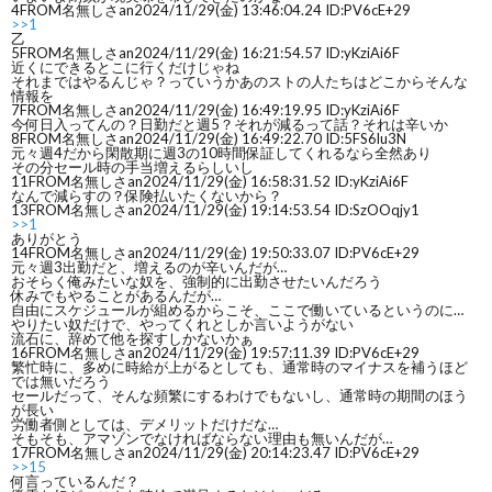
4
FROM名無しさan
2024/11/29(金) 13:46:04.24 ID:PV6cE+29
>>1
~
ウ
事
悩
乙
5
FROM名無しさan
2024/11/29(金) 16:21:54.57 ID:yKziAi6F
近くにできるとこに行くだけじゃね
それまではやるんじゃ？っていうかあのストの人たちはどこからそんな
転
み
情報を
7
FROM名無しさan
2024/11/29(金) 16:49:19.95 ID:yKziAi6F
今何日入ってんの？日勤だと週5？それが減るって話？それは辛いか
8
FROM名無しさan
2024/11/29(金) 16:49:22.70 ID:5FS6lu3N
職
相
元々週4だから閑散期に週3の10時間保証してくれるなら全然あり
その分セール時の手当増えるらしいし
11
FROM名無しさan
2024/11/29(金) 16:58:31.52 ID:yKziAi6F
なんで減らすの？保険払いたくないから？
の
談
13
FROM名無しさan
2024/11/29(金) 19:14:53.54 ID:SzOOqjy1
>>1
ありがとう
14
FROM名無しさan
2024/11/29(金) 19:50:33.07 ID:PV6cE+29
流
元々週3出勤だと、増えるのが辛いんだが…
フ
おそらく俺みたいな奴を、強制的に出勤させたいんだろう
休みでもやることがあるんだが…
自由にスケジュールが組めるからこそ、ここで働いているというのに…
れ
やりたい奴だけで、やってくれとしか言いようがない
ォ
流石に、辞めて他を探すしかないかぁ
16
FROM名無しさan
2024/11/29(金) 19:57:11.39 ID:PV6cE+29
繁忙時に、多めに時給が上がるとしても、通常時のマイナスを補うほど
では無いだろう
~
ー
セールだって、そんな頻繁にするわけでもないし、通常時の期間のほう
が長い
労働者側としては、デメリットだけだな…
そもそも、アマゾンでなければならない理由も無いんだが…
ム
17
FROM名無しさan
2024/11/29(金) 20:14:23.47 ID:PV6cE+29
>>15
何言っているんだ？