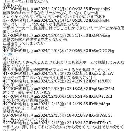
リーダーて正社員なんだろ
安泰じゃん
35
FROM名無しさan
2024/12/02(月) 10:06:33.55 ID:xqpabjb9
配置決め終わってるならリーダーなんていなくても一緒
というかくだらない指示がない分いないほうがいいまである
37
FROM名無しさan
2024/12/02(月) 17:06:28.32 ID:xpukwlNl
やっぱリーダーいないほうが作業楽だったな
一部のワーカーに負担押し付けることしかできないリーダーとか存在価
値ないだろ
38
FROM名無しさan
2024/12/04(水) 20:31:47.53 ID:O4/viocg
連勤の時家と往復する気力がないから
正直泊まってしまいたい
仮眠室くれ
40
FROM名無しさan
2024/12/05(木) 12:03:59.30 ID:SoODO2kg
>>39
激しいよ
若い奴もたくさん来るんだけどあまりにも老人ホームで絶望してみんな
辞めていくんだ
老人の作業負担を全部若者がフォローするとか地獄でしかない
41
FROM名無しさan
2024/12/05(木) 22:00:18.51 ID:qZwqCrcW
そうやって文句言いながら何年も働いてる奴＼(^o^)／
43
FROM名無しさan
2024/12/07(土) 22:41:39.12 ID:/Fe18JRX
あの子に会いたい
44
FROM名無しさan
2024/12/08(日) 07:18:06.32 ID:gL5mC24M
若くて可愛い子が1人いるな
46
FROM名無しさan
2024/12/10(火) 18:36:51.46 ID:pO+av2cd
あの子のいない青梅は灰色
49
FROM名無しさan
2024/12/13(金) 14:24:39.35 ID:8b/of6qu
お前がやれよって思うけど
適材適所ね
50
FROM名無しさan
2024/12/13(金) 18:43:10.99 ID:v3fWSbGv
あーちゃんかわいいよなぁ
52
FROM名無しさan
2024/12/13(金) 22:18:24.87 ID:bsEE5h+D
一部の人に押し付けてるだけみたいだから分からない人はそりゃ分から
ないでしょ