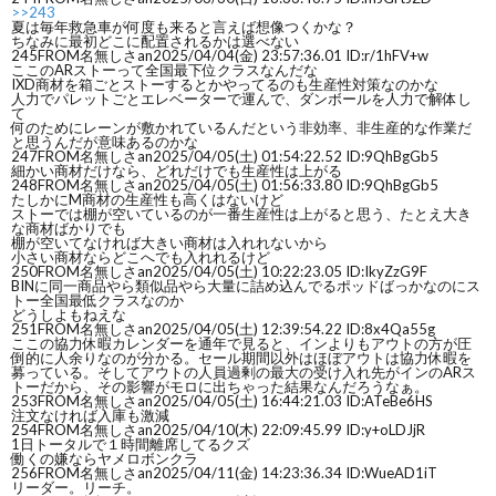
>>243
夏は毎年救急車が何度も来ると言えば想像つくかな？
ちなみに最初どこに配置されるかは選べない
245
FROM名無しさan
2025/04/04(金) 23:57:36.01 ID:r/1hFV+w
ここのARストーって全国最下位クラスなんだな
IXD商材を箱ごとストーするとかやってるのも生産性対策なのかな
人力でパレットごとエレベーターで運んで、ダンボールを人力で解体し
て
何のためにレーンが敷かれているんだという非効率、非生産的な作業だ
と思うんだが意味あるのかな
247
FROM名無しさan
2025/04/05(土) 01:54:22.52 ID:9QhBgGb5
細かい商材だけなら、どれだけでも生産性は上がる
248
FROM名無しさan
2025/04/05(土) 01:56:33.80 ID:9QhBgGb5
たしかにM商材の生産性も高くはないけど
ストーでは棚が空いているのが一番生産性は上がると思う、たとえ大き
な商材ばかりでも
棚が空いてなければ大きい商材は入れれないから
小さい商材ならどこへでも入れれるけど
250
FROM名無しさan
2025/04/05(土) 10:22:23.05 ID:IkyZzG9F
BINに同一商品やら類似品やら大量に詰め込んでるポッドばっかなのにス
トー全国最低クラスなのか
どうしよもねえな
251
FROM名無しさan
2025/04/05(土) 12:39:54.22 ID:8x4Qa55g
ここの協力休暇カレンダーを通年で見ると、インよりもアウトの方が圧
倒的に人余りなのが分かる。セール期間以外はほぼアウトは協力休暇を
募っている。そしてアウトの人員過剰の最大の受け入れ先がインのARス
トーだから、その影響がモロに出ちゃった結果なんだろうなぁ。
253
FROM名無しさan
2025/04/05(土) 16:44:21.03 ID:ATeBe6HS
注文なければ入庫も激減
254
FROM名無しさan
2025/04/10(木) 22:09:45.99 ID:y+oLDJjR
1日トータルで１時間離席してるクズ
働くの嫌ならヤメロボンクラ
256
FROM名無しさan
2025/04/11(金) 14:23:36.34 ID:WueAD1iT
リーダー。リーチ。