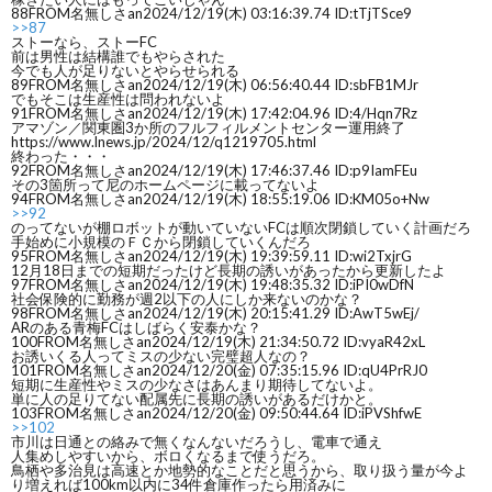
88
FROM名無しさan
2024/12/19(木) 03:16:39.74 ID:tTjTSce9
>>87
ストーなら、ストーFC
前は男性は結構誰でもやらされた
今でも人が足りないとやらせられる
89
FROM名無しさan
2024/12/19(木) 06:56:40.44 ID:sbFB1MJr
でもそこは生産性は問われないよ
91
FROM名無しさan
2024/12/19(木) 17:42:04.96 ID:4/Hqn7Rz
アマゾン／関東圏3か所のフルフィルメントセンター運用終了
https://www.lnews.jp/2024/12/q1219705.html
終わった・・・
92
FROM名無しさan
2024/12/19(木) 17:46:37.46 ID:p9IamFEu
その3箇所って尼のホームページに載ってないよ
94
FROM名無しさan
2024/12/19(木) 18:55:19.06 ID:KM05o+Nw
>>92
のってないが棚ロボットが動いていないFCは順次閉鎖していく計画だろ
手始めに小規模のＦＣから閉鎖していくんだろ
95
FROM名無しさan
2024/12/19(木) 19:39:59.11 ID:wi2TxjrG
12月18日までの短期だったけど長期の誘いがあったから更新したよ
97
FROM名無しさan
2024/12/19(木) 19:48:35.32 ID:iPI0wDfN
社会保険的に勤務が週2以下の人にしか来ないのかな？
98
FROM名無しさan
2024/12/19(木) 20:15:41.29 ID:AwT5wEj/
ARのある青梅FCはしばらく安泰かな？
100
FROM名無しさan
2024/12/19(木) 21:34:50.72 ID:vyaR42xL
お誘いくる人ってミスの少ない完璧超人なの？
101
FROM名無しさan
2024/12/20(金) 07:35:15.96 ID:qU4PrRJ0
短期に生産性やミスの少なさはあんまり期待してないよ。
単に人の足りてない配属先に長期の誘いがあるだけかと。
103
FROM名無しさan
2024/12/20(金) 09:50:44.64 ID:iPVShfwE
>>102
市川は日通との絡みで無くなんないだろうし、電車で通え
人集めしやすいから、ボロくなるまで使うだろ。
鳥栖や多治見は高速とか地勢的なことだと思うから、取り扱う量が今よ
り増えれば100km以内に34件倉庫作ったら用済みに