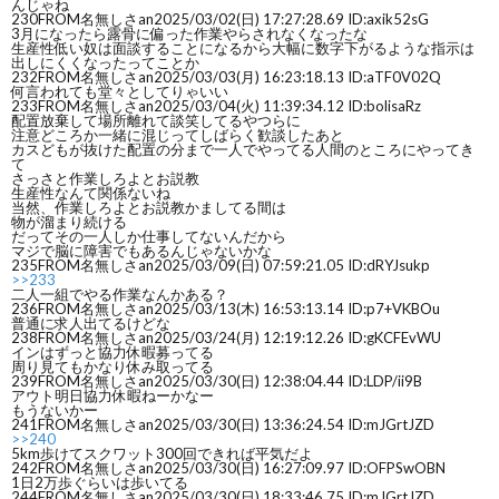
んじゃね
230
FROM名無しさan
2025/03/02(日) 17:27:28.69 ID:axik52sG
3月になったら露骨に偏った作業やらされなくなったな
生産性低い奴は面談することになるから大幅に数字下がるような指示は
出しにくくなったってことか
232
FROM名無しさan
2025/03/03(月) 16:23:18.13 ID:aTF0V02Q
何言われても堂々としてりゃいい
233
FROM名無しさan
2025/03/04(火) 11:39:34.12 ID:bolisaRz
配置放棄して場所離れて談笑してるやつらに
注意どころか一緒に混じってしばらく歓談したあと
カスどもが抜けた配置の分まで一人でやってる人間のところにやってき
て
さっさと作業しろよとお説教
生産性なんて関係ないね
当然、作業しろよとお説教かましてる間は
物が溜まり続ける
だってその一人しか仕事してないんだから
マジで脳に障害でもあるんじゃないかな
235
FROM名無しさan
2025/03/09(日) 07:59:21.05 ID:dRYJsukp
>>233
二人一組でやる作業なんかある？
236
FROM名無しさan
2025/03/13(木) 16:53:13.14 ID:p7+VKBOu
普通に求人出てるけどな
238
FROM名無しさan
2025/03/24(月) 12:19:12.26 ID:gKCFEvWU
インはずっと協力休暇募ってる
周り見てもかなり休み取ってる
239
FROM名無しさan
2025/03/30(日) 12:38:04.44 ID:LDP/ii9B
アウト明日協力休暇ねーかなー
もうないかー
241
FROM名無しさan
2025/03/30(日) 13:36:24.54 ID:mJGrtJZD
>>240
5km歩けてスクワット300回できれば平気だよ
242
FROM名無しさan
2025/03/30(日) 16:27:09.97 ID:OFPSwOBN
1日2万歩ぐらいは歩いてる
244
FROM名無しさan
2025/03/30(日) 18:33:46.75 ID:mJGrtJZD