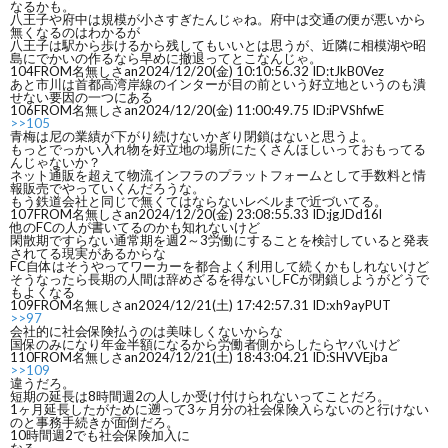
なるかも。
八王子や府中は規模が小さすぎたんじゃね。府中は交通の便が悪いから
無くなるのはわかるが
八王子は駅から歩けるから残してもいいとは思うが、近隣に相模湖や昭
島にでかいの作るなら早めに撤退ってとこなんじゃ。
104
FROM名無しさan
2024/12/20(金) 10:10:56.32 ID:tJkB0Vez
あと市川は首都高湾岸線のインターが目の前という好立地というのも潰
せない要因の一つにある
106
FROM名無しさan
2024/12/20(金) 11:00:49.75 ID:iPVShfwE
>>105
青梅は尼の業績が下がり続けないかぎり閉鎖はないと思うよ。
もっとでっかい入れ物を好立地の場所にたくさんほしいっておもってる
んじゃないか？
ネット通販を超えて物流インフラのプラットフォームとして手数料と情
報販売でやっていくんだろうな。
もう鉄道会社と同じで無くてはならないレベルまで近づいてる。
107
FROM名無しさan
2024/12/20(金) 23:08:55.33 ID:jgJDd16l
他のFCの人が書いてるのかも知れないけど
閑散期ですらない通常期を週2～3労働にすることを検討していると発表
されてる現実があるからな
FC自体はそうやってワーカーを都合よく利用して続くかもしれないけど
そうなったら長期の人間は辞めざるを得ないしFCが閉鎖しようがどうで
もよくなる
109
FROM名無しさan
2024/12/21(土) 17:42:57.31 ID:xh9ayPUT
>>97
会社的に社会保険払うのは美味しくないからな
国保のみになり年金半額になるから労働者側からしたらヤバいけど
110
FROM名無しさan
2024/12/21(土) 18:43:04.21 ID:SHVVEjba
>>109
違うだろ。
短期の延長は8時間週2の人しか受け付けられないってことだろ。
1ヶ月延長したがために遡って3ヶ月分の社会保険入らないのと行けない
のと事務手続きが面倒だろ。
10時間週2でも社会保険加入に