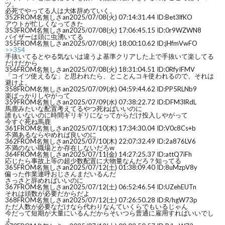
ツ。
必死でやってる人は大体辞めていく。
352
FROM名無しさan
2025/07/08(火) 07:14:31.44 ID:Bet3lfKO
アウトが忙しくなってきた
353
FROM名無しさan
2025/07/08(火) 17:06:45.15 ID:0r9WZWN8
バイザーは頭に虫湧いてる
355
FROM名無しさan
2025/07/08(火) 18:00:10.62 ID:jHfmVwFO
>>354
手抜いてるとやる気ないは違うよ基準クリアした上で手抜いて楽してる
だけだから
356
FROM名無しさan
2025/07/08(火) 18:31:04.51 ID:0RfyIFMV
「コイツ使えるな」と思われたら、とことんコキ使われるので、それは
避けよ。
358
FROM名無しさan
2025/07/09(水) 04:59:44.62 ID:PP5RLNb9
楽ばっかりしやがって
359
FROM名無しさan
2025/07/09(水) 07:38:22.72 ID:DFM3lRdL
馬鹿みたいな配置考えてるやつ死ねばいいのに
誰もいないのに時間ギリギリになってからだけ投入しやがって
今すぐ死ね馬鹿
361
FROM名無しさan
2025/07/10(木) 17:34:30.04 ID:V0c8Cs+b
不満あるならやめれば良いのに
362
FROM名無しさan
2025/07/10(木) 22:07:32.49 ID:2a876LV6
不満のない職場とか存在しないだろw
364
FROM名無しさan
2025/07/11(金) 14:27:25.37 ID:attQ7iFh
応じたら事故上等の超少数配置に大物量なんだろ？知ってる
365
FROM名無しさan
2025/07/12(土) 01:38:09.40 ID:8uMzpV8y
偏った作業連呼おじさんまだいるんだ
さっさと辞めればいいのに
367
FROM名無しさan
2025/07/12(土) 06:52:46.54 ID:UZehEUTn
それは頭数が必要だからだよ
368
FROM名無しさan
2025/07/12(土) 07:26:50.28 ID:R/hgW73p
ただ人数が必要なだけなら代わりなんていくらでもいるじゃん
今だって短期が大量にいるんだからそいつら普通に雇用すればいいでし
ょ