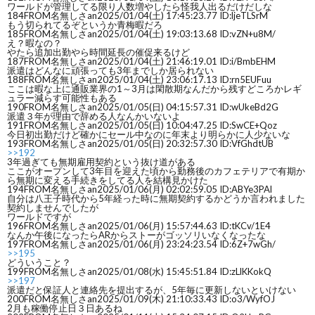
ワールドが管理してる限り人数増やしたら怪我人出るだけだしな
184
FROM名無しさan
2025/01/04(土) 17:45:23.77 ID:ljeTLSrM
もう切られてるぞというか青梅暇だろ
185
FROM名無しさan
2025/01/04(土) 19:03:13.68 ID:vZN+u8M/
え？暇なの？
やたら追加出勤やら時間延長の催促来るけど
187
FROM名無しさan
2025/01/04(土) 21:46:19.01 ID:i/BmbEHM
派遣はどんなに頑張っても3年までしか居られない
188
FROM名無しさan
2025/01/04(土) 23:06:17.13 ID:rn5EUFuu
ここは暇な上に通販業界の1～3月は閑散期なんだから残すどころかレギ
ュラー減らす可能性もある
190
FROM名無しさan
2025/01/05(日) 04:15:57.31 ID:wUkeBd2G
派遣３年が理由で辞める人なんかいないよ
191
FROM名無しさan
2025/01/05(日) 10:04:47.25 ID:SwCE+Qoz
今日初出勤だけど確かにセール中なのに年末より明らかに人少ないな
193
FROM名無しさan
2025/01/05(日) 20:32:57.30 ID:VfGhdtUB
>>192
3年過ぎても無期雇用契約という抜け道がある
ここがオープンして3年目を迎えた頃から勤務後のカフェテリアで有期か
ら無期に変える手続きをしてる人を結構見かけた
194
FROM名無しさan
2025/01/06(月) 02:02:59.05 ID:ABYe3PAl
自分は八王子時代から5年経った時に無期契約するかどうか言われました
契約しませんでしたが
ワールドですが
196
FROM名無しさan
2025/01/06(月) 15:57:44.63 ID:tKCv/1E4
なんか午後になったらARからストーがゴッソリいなくなったな
197
FROM名無しさan
2025/01/06(月) 23:24:23.54 ID:6Z+7wGh/
>>195
どういうこと？
199
FROM名無しさan
2025/01/08(水) 15:45:51.84 ID:zLlKKokQ
>>197
派遣だと保証人と連絡先を提出するが、5年毎に更新しないといけない
200
FROM名無しさan
2025/01/09(木) 21:10:33.43 ID:o3/WyfOJ
2月も稼働停止日３日あるね