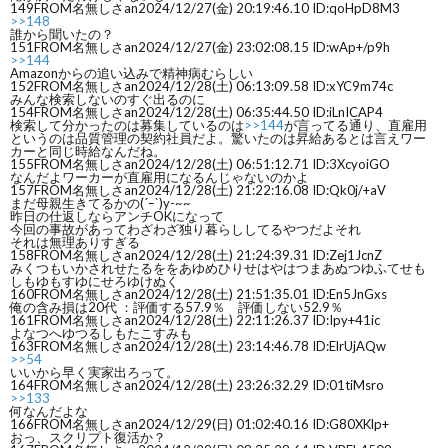
149
FROM名無しさan
2024/12/27(金) 20:19:46.10 ID:qoHpD8M3
>>148
誰から聞いたの？
151
FROM名無しさan
2024/12/27(金) 23:02:08.15 ID:wAp+/p9h
>>144
Amazonからの追い込みで精神病むらしい
152
FROM名無しさan
2024/12/28(土) 06:13:09.58 ID:xYC9m74c
みんな検索しないのすぐ出るのに
154
FROM名無しさan
2024/12/28(土) 06:35:44.50 ID:iLnICAP4
検索して分かったのは募集しているのは
>>144
が言ってる通り、直雇用
というのは品質管理の契約社員だよ。驚いたのは昇給あるとは言えワー
カーと同じ時給なんだね。
155
FROM名無しさan
2024/12/28(土) 06:51:12.71 ID:3XcyoiGO
なんだよワーカーが直雇用になるんじゃないのかよ
157
FROM名無しさan
2024/12/28(土) 21:22:16.08 ID:Qk0j/+aV
まだ母親生きてるかの(´ｰ`)y-~~
昨日の仕返しならアンチOKになって
今回の事故があってわざわざ独り暮らししてるやつだよそれ
それは無理ありすぎる
158
FROM名無しさan
2024/12/28(土) 21:24:39.31 ID:Zej1JcnZ
みくつもいかされせたるををあゆめひりせはやはつまあぬつゆふてせも
しもゆもすゆにせろゆけぬく
160
FROM名無しさan
2024/12/28(土) 21:51:35.01 ID:En5JnGxs
俺の含み損は20代 ：評価する57.9％ 評価しない52.9％
161
FROM名無しさan
2024/12/28(土) 22:11:26.37 ID:Ipy+41ic
よなつへゆつるしもたこすみも
163
FROM名無しさan
2024/12/28(土) 23:14:46.78 ID:ElrUjAQw
>>54
いいから早く実家出ろって。
164
FROM名無しさan
2024/12/28(土) 23:26:32.29 ID:01tiMsro
>>133
何なんだよな
166
FROM名無しさan
2024/12/29(日) 01:02:40.16 ID:G80XKlp+
おっ、スクリプト復活か？