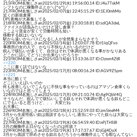
215
FROM名無しさan
2025/01/29(水) 19:56:00.14 ID:J4u7TskM
シフトなのに稼働停止とか＼(^o^)／
217
FROM名無しさan
2025/02/07(金) 22:45:15.29 ID:1EJ0mhMo
近くの新規倉庫
DPL青梅が大募集してる
218
FROM名無しさan
2025/02/07(金) 23:30:18.81 ID:sdQA3deL
ファイスが請負みたいだけど貸し倉庫？
ここより賃金が安くて労働時間も短い
移動する奴はいないな
駅から遠いからバスになるし人が全然集まらなさそう
220
FROM名無しさan
2025/02/14(金) 12:03:07.78 ID:l1IqQFvo
事務所の女の人で、かなり不快な人がいるのだけど
睨んで咳払いが多くて、自分はそれで体調が悪くなる事がかなりある
どこかに話してどうにか出来ないだろうか
221
FROM名無しさan
2025/02/14(金) 13:13:36.07 ID:Oznm4ZtR
>>220
ここに書く話ではないな
223
FROM名無しさan
2025/02/17(月) 08:00:16.24 ID:AGV9Z5pm
>>221
本当に酷くて
どこにいえばいいのか
何も改善しないでこんなに不快な事をやっているのはアマゾン倉庫くら
いなのではと思ってしまう
224
FROM名無しさan
2025/02/17(月) 09:21:10.74 ID:Ag9QbV4Q
そうなんだ、睨んでて咳払いしてる奴もそれで体調が悪くなる奴もどこ
にでもいると思うけど、、、大変だね
お大事に
226
FROM名無しさan
2025/02/18(火) 21:52:59.03 ID:zm5ineM4
3月から生産性低い奴は面談するらしいし適当にやってた奴らは大変なこ
とになるぞ
227
FROM名無しさan
2025/02/19(水) 06:54:59.40 ID:nPjTHS8l
3月の稼働停止日がなくなったのは何故？
229
FROM名無しさan
2025/02/19(水) 17:17:37.67 ID:jGjj4DoX
3月から面談で辞めさせる奴出るだろうから稼働停止してる暇なんてない