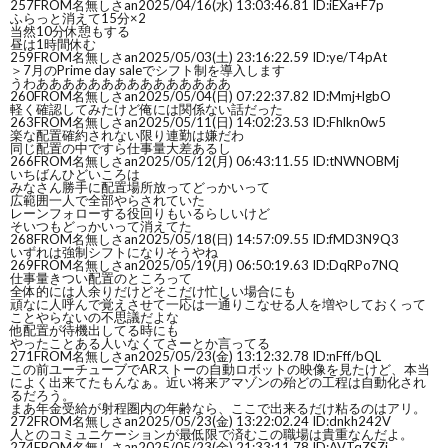
257
FROM名無しさan
2025/04/16(水) 13:03:46.81 ID:iEXa+F7p
ふらっと消えて15分×2
当然10分休憩もする
昼は1時間休む
259
FROM名無しさan
2025/05/03(土) 23:16:22.59 ID:ye/T4pAt
＞7月のPrime day saleでシフト制を導入します
うわあああああああああああああああ
260
FROM名無しさan
2025/05/04(日) 07:22:37.82 ID:Mmj+lgbO
軽く確認してみたけど俺には関係ない話だった
263
FROM名無しさan
2025/05/11(日) 14:02:23.53 ID:Fhlkn0w5
楽な配置確約されない限り連勤は嫌だわ
同じ配置の中ですら仕事量大差あるし
266
FROM名無しさan
2025/05/12(月) 06:43:11.55 ID:tNWNOBMj
いちばんひどいころは
みなさん勝手に配置場所放ってどっかいって
広範囲一人で全部やらされていた
レーンフォローする役回りもいるらしいけど
そいつもどっかいって消えてた
268
FROM名無しさan
2025/05/18(日) 14:57:09.55 ID:fMD3N9Q3
いずれは強制シフトになりそうやね
269
FROM名無しさan
2025/05/19(月) 06:50:19.63 ID:DqRPo7NQ
仕事量きつい配置のところって
全体的には人余りだけどそこだけ忙しい場合にも
頑なに人呼んで覚えさせて一応は一通りこなせる人を増やしておくって
ことやらないの不思議だよな
他配置が待機出してる時にも
やったことある人いなくてさーとか言ってる
271
FROM名無しさan
2025/05/23(金) 13:12:32.78 ID:nFff/bQL
この前ユーチューブでARストーの自動ロボットの映像を見たけど、本当
によく出来てたもんなぁ。近い将来アマゾンの殆どの工程は自動化され
るだろう。
まあ年金受給が射程圏内の年齢なら、ここで出来るだけ粘るのはアリ。
272
FROM名無しさan
2025/05/23(金) 13:22:02.24 ID:dnkh242V
人とのコミュニケーションが最低限で済むこの職場は貴重なんだよ。
274
FROM名無しさan
2025/05/23(金) 21:33:11.78 ID:AVTqZSZi