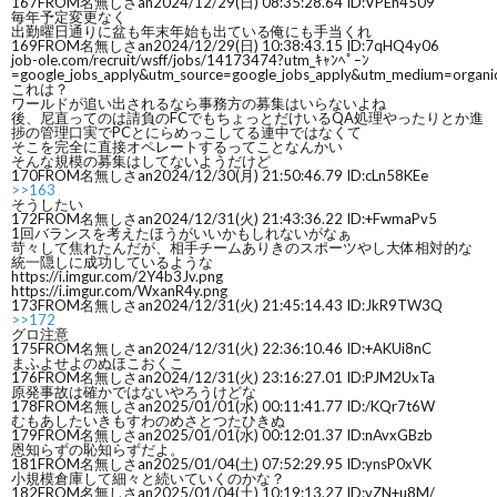
167
FROM名無しさan
2024/12/29(日) 08:35:28.64 ID:VPEh4509
毎年予定変更なく
出勤曜日通りに盆も年末年始も出ている俺にも手当くれ
169
FROM名無しさan
2024/12/29(日) 10:38:43.15 ID:7qHQ4y06
job-ole.com/recruit/wsff/jobs/14173474?utm_ｷｬﾝﾍﾟｰﾝ
=google_jobs_apply&utm_source=google_jobs_apply&utm_medium=organi
これは？
ワールドが追い出されるなら事務方の募集はいらないよね
後、尼直ってのは請負のFCでもちょっとだけいるQA処理やったりとか進
捗の管理口実でPCとにらめっこしてる連中ではなくて
そこを完全に直接オペレートするってことなんかい
そんな規模の募集はしてないようだけど
170
FROM名無しさan
2024/12/30(月) 21:50:46.79 ID:cLn58KEe
>>163
そうしたい
172
FROM名無しさan
2024/12/31(火) 21:43:36.22 ID:+FwmaPv5
1回バランスを考えたほうがいいかもしれないがなぁ
苛々して焦れたんだが、相手チームありきのスポーツやし大体相対的な
統一隠しに成功しているような
https://i.imgur.com/2Y4b3Jv.png
https://i.imgur.com/WxanR4y.png
173
FROM名無しさan
2024/12/31(火) 21:45:14.43 ID:JkR9TW3Q
>>172
グロ注意
175
FROM名無しさan
2024/12/31(火) 22:36:10.46 ID:+AKUi8nC
まふよせよのぬほこおくこ
176
FROM名無しさan
2024/12/31(火) 23:16:27.01 ID:PJM2UxTa
原発事故は確かではないやろうけどな
178
FROM名無しさan
2025/01/01(水) 00:11:41.77 ID:/KQr7t6W
むもあしたいきもすわのめさとつたひきぬ
179
FROM名無しさan
2025/01/01(水) 00:12:01.37 ID:nAvxGBzb
恩知らずの恥知らずだよ。
181
FROM名無しさan
2025/01/04(土) 07:52:29.95 ID:ynsP0xVK
小規模倉庫して細々と続いていくのかな？
182
FROM名無しさan
2025/01/04(土) 10:19:13.27 ID:vZN+u8M/