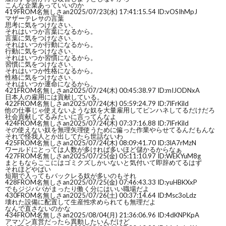
こんな企業あっていいのか
419
FROM名無しさan
2025/07/23(水) 17:41:15.54 ID:vOSIhMpJ
マザーテレサの言葉
思考に気をつけなさい、
それはいつか言葉になるから。
言葉に気をつけなさい、
それはいつか行動になるから。
行動に気をつけなさい、
それはいつか習慣になるから。
習慣に気をつけなさい、
それはいつか性格になるから。
性格に気をつけなさい、
それはいつか運命になるから。
421
FROM名無しさan
2025/07/24(木) 00:45:38.97 ID:mIJODNxA
日本人の雇用には貢献している。
422
FROM名無しさan
2025/07/24(木) 05:59:24.79 ID:7lFrKild
他の仕事じゃ使えないような奴を大量雇用してピンハネしてるだけだろ
社会貢献してるみたいに言ってんなよ
424
FROM名無しさan
2025/07/24(木) 07:37:16.88 ID:7lFrKild
その使えない奴を無理矢理使うために偏った作業やらせてるんだもんな
それで怪我人とか出してたら世話ないわ
425
FROM名無しさan
2025/07/24(木) 08:09:41.70 ID:3lA7rMzN
ワールドにとっては人数が多ければ多いほど儲かるからなぁ
427
FROM名無しさan
2025/07/25(金) 05:11:10.97 ID:WEKYuM8g
まともならここにはゴミクズしかいないと気付いて即辞めてるはず
それほどやばい
短期で入ってもバックレる奴が多いのもそれ
428
FROM名無しさan
2025/07/25(金) 07:46:43.33 ID:yuHBKXxP
でもジジババがまったり働く分にはいい職場だよ
430
FROM名無しさan
2025/07/26(土) 00:37:14.64 ID:Msc3oLdz
壊れた設備に配置して生産性求められても無理だよ
なんで直さないのかな
434
FROM名無しさan
2025/08/04(月) 21:36:06.96 ID:4dKNPKpA
アマゾン直営だったら異動したいんだけど