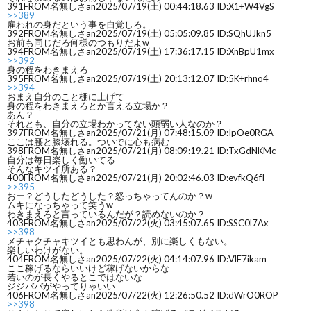
391
FROM名無しさan
2025/07/19(土) 00:44:18.63 ID:X1+W4VgS
>>389
雇われの身だという事を自覚しろ。
392
FROM名無しさan
2025/07/19(土) 05:05:09.85 ID:SQhUJkn5
お前も同じだろ何様のつもりだよw
394
FROM名無しさan
2025/07/19(土) 17:36:17.15 ID:XnBpU1mx
>>392
身の程をわきまえろ
395
FROM名無しさan
2025/07/19(土) 20:13:12.07 ID:5K+rhno4
>>394
おまえ自分のこと棚に上げて
身の程をわきまえろとか言える立場か？
あん？
それとも、自分の立場わかってない頭弱い人なのか？
397
FROM名無しさan
2025/07/21(月) 07:48:15.09 ID:IpOe0RGA
ここは腰と膝壊れる。ついでに心も病む
398
FROM名無しさan
2025/07/21(月) 08:09:19.21 ID:TxGdNKMc
自分は毎日楽しく働いてる
そんなキツイ所ある？
400
FROM名無しさan
2025/07/21(月) 20:02:46.03 ID:evfkQ6fI
>>395
おー？どうしたどうした？怒っちゃってんのか？w
ムキになっちゃって笑うw
わきまえろと言っているんだが？読めないのか？
403
FROM名無しさan
2025/07/22(火) 03:45:07.65 ID:SSC0l7Ax
>>398
メチャクチャキツイとも思わんが、別に楽しくもない。
楽しいわけがない。
404
FROM名無しさan
2025/07/22(火) 04:14:07.96 ID:VlF7ikam
ここ稼げるならいいけど稼げないからな
若いのが長くやるとこではないな
ジジババがやってりゃいい
406
FROM名無しさan
2025/07/22(火) 12:26:50.52 ID:dWrO0ROP
>>398