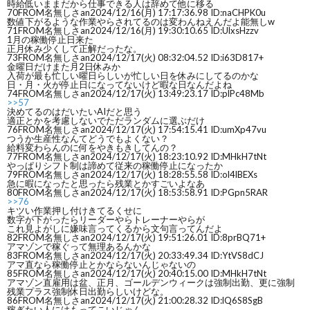
時給低いままだから仕事できる人は辞めて他に移る
70
FROM名無しさan
2024/12/16(月) 17:17:36.98 ID:naCHPK0u
数値下がるような作業やらされてるのは変わんねえんだよ能無しw
71
FROM名無しさan
2024/12/16(月) 19:30:10.65 ID:UlxsHzzv
1月の稼働停止日来た
正月休み少くして正解だったな。
73
FROM名無しさan
2024/12/17(火) 08:32:04.52 ID:i63D817+
金曜日だけまた月2日休みか
入荷が最も忙しい曜日らしいが忙しい日を休みにしてるのかな
日・月・火が停止日になってないけど暇な日なんだよね
74
FROM名無しさan
2024/12/17(火) 13:49:23.17 ID:plPc48Mb
>>57
決めてるのはだいたいAIだと思う
適正とかを考慮しないでただランダムに選ぶだけ
76
FROM名無しさan
2024/12/17(火) 17:54:15.41 ID:umXp47vu
つうか生産性なんてどうでもよくない？
給料変わらんのに何をやきもきしてんの？
77
FROM名無しさan
2024/12/17(火) 18:23:10.92 ID:MHkH7tNt
やっぱりシフト制は諦めて従来の稼働停止になったか
79
FROM名無しさan
2024/12/17(火) 18:28:55.58 ID:ol4lBEXs
急に暇になったと思ったら残業とかすごいよなあ
80
FROM名無しさan
2024/12/17(火) 18:53:58.91 ID:PGpn5RAR
>>76
キツい作業押し付けきてるくせに
数字が下がったらリーダーやらトレーナーやらが
これ見よがしに嫌味言ってくるから文句言ってんだよ
82
FROM名無しさan
2024/12/17(火) 19:51:26.01 ID:8prBQ71+
アマゾンで稼ぐって無理あるんかな
83
FROM名無しさan
2024/12/17(火) 20:33:49.34 ID:YtVS8dCJ
アマ直なら稼働停止とかならないんじゃないの
85
FROM名無しさan
2024/12/17(火) 20:40:15.00 ID:MHkH7tNt
アマゾン直雇用は盆、正月、ゴールデンウィークは強制出勤、更に強制
残業プラス強制休日出勤らしいけどな。
86
FROM名無しさan
2024/12/17(火) 21:00:28.32 ID:lQ6S8SgB
稼ぎたい人にはもってこいじゃん