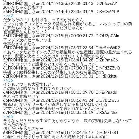
53
FROM名無しさan
2024/12/13(金) 22:38:01.43 ID:2f3cvxAY
あやなちゃんおるの？
55
FROM名無しさan
2024/12/14(土) 23:35:31.49 ID:K+Cv6Yb9
>>52
だからその「押し付ける」ってのが分からん
ピックは全てコンピュータで管理されて棚がくるし、パックって目の前
に来たものをとってパックするだけじゃんか
被害妄想なんじゃない？
56
FROM名無しさan
2024/12/15(日) 00:30:21.72 ID:OU2p0Aln
アマゾン次のセールいつよ
仕事なさすぎだろ
58
FROM名無しさan
2024/12/15(日) 06:37:23.34 ID:Ar5ebWR2
まあパックだとラインの先頭か最後尾かで生産性に雲泥の差が生まれる
けど、配置を決めているのはAIではなくて人間だからな。
59
FROM名無しさan
2024/12/15(日) 06:41:34.28 ID:Zrl9meC6
パチンコでいうと設定６と１があるっちゅうことか
61
FROM名無しさan
2024/12/15(日) 07:30:01.63 ID:NFdZZZvQ
待機って給料発生してんの？発生してんのなら最高だね
62
FROM名無しさan
2024/12/15(日) 08:13:05.01 ID:HtBKkhzu
>>56
インもアウトも大変忙しい。
この時期に暇なら干されてるだけかと。
64
FROM名無しさan
2024/12/16(月) 08:05:09.70 ID:FE/Pnadq
それって青梅だけ？
65
FROM名無しさan
2024/12/16(月) 08:16:43.24 ID:U7btZwvb
知るわけないがワールドが管理している所はやばいかもな
アマゾンから人件費を減らせって言われているんだろうし
67
FROM名無しさan
2024/12/16(月) 08:35:18.19 ID:KSAxINkS
>>65
そうなんだ？だから生産性あがらないなら、次の契約は更新しないって
言ったのかな
切りたいからなのかー
68
FROM名無しさan
2024/12/16(月) 13:04:45.17 ID:HtM/Ts8T
生産性上げたけりゃ生産性高い人の時給上げりゃいいのに