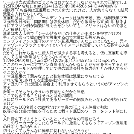
ワールド含め派遣のゴミどもはロクなことしないからそれで正解でしょ
125
FROM名無しさan
2024/12/25(水) 08:45:06.64 ID:4WXsoVK/
相模湖FCも当初は直雇用だけの方針だったけど、人が集まらなくて結局
派遣を入れたらしいね。
直雇用は盆、正月、ゴールデンウィークは強制出勤、更に強制残業プラ
ス強制休日出勤、閑散期には強制休暇。だから派遣から直雇用に移るよ
うにアマゾン側が頻繁に説明会をひらいても、メリットはないのでほと
んど移動しない。
派遣は求人広告で「シール貼るだけの仕事とかボタンを押すだけの仕
事」とか言って嘘の内容で募集するので大量に応募がある。
コンプライアンス遵守のアマゾン直雇用はそんなことはしないし、元々
アマゾン=ブラックでキツイというイメージも定着していて応募する人自
体が少ない。
だからこれから益々生産人口が減少する事も考えると、仮に直雇用を導
入しても週5派遣はなくならないのかなぁ。
127
FROM名無しさan
2024/12/25(水) 17:54:59.15 ID:D5qXL9Ny
ここのワーカーにアマゾン直雇用なんかいないんだが何を言ってるんだ
ここはワールドが管理していて他の派遣会社を協力会社とか呼んでるが
そこの人か？
アマ直雇用の千葉みなとだと強制休暇は派遣にやらせてる
それで週3にされてる派遣会社がワールド
アマ直のFCでは派遣を都合よく利用させてもらうというのがアマゾンの
答え
派遣ってそもそもそういう役割なんだから当然
ここで起きてることはそれとは別の問題
入口にワールドの正社員であるリーダーの抱負みたいなものが貼られて
るけど
あいつら100名近くの給料だけアマ直のFCより人件費が無駄
奴等が自分達の地位を守るために我々ド底辺のワーカーをシフト制にし
て
人件費を下げようとしているというのが今の問題だろう
ここのワーカーからしたらワールドに撤退してもらってアマゾン直雇用
のFCになるのがいい
切りたくてもそんなに簡単に切れないんだろうが