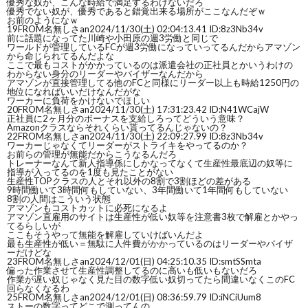
優秀な奴が、こんな時給で満足するわけないだろ
優秀でない奴が、優秀であると錯覚出来る場所がここなんだぞｗ
お前のようになｗ
19
FROM名無しさan
2024/11/30(土) 02:04:13.41 ID:8z3Nb34v
前に話題になってた川崎や小田原の週3労働と同じで
ワールドが管理しているFCが週3労働になっていってるんだからアマゾン
から命じられてるんだよな
ここで最もコストがかかっているのは派遣会社の正社員とかいうわけの
わからない身分のリーダーやバイザーなんだから
アマゾンが直接管理してる他のFCと同様にリーダー以上も時給1250円の
地位になればいいだけなんだがな
ワーカーに負荷をかけないでほしい
20
FROM名無しさan
2024/11/30(土) 17:31:23.42 ID:N41WCajW
正社員に2ヶ月分のボーナスを支給しろってどういう意味？
Amazonクラスならそれくらい貰ってるんじゃないの？
22
FROM名無しさan
2024/11/30(土) 22:09:27.99 ID:8z3Nb34v
ワーカーじゃなくてリーダーがストライキをやってるのか？
お前らの管理が無能だからこうなるんだろ
トレーナーなんて新人指導係にしかなってなくて生産性最底辺の奴等に
指導が入ってるのを1度も見たことがない
生産性TOPクラスの人とそれ以外の8割で3割ほどの差がある
9時間働いて3時間何もしていない、3年間働いて1年間何もしていない
8割の人間はこういう状態
アマゾンもコストカットに必死になるよ
アマゾン直雇用のサイトは生産性が低い奴等を注意書3枚で解雇とかやっ
てるらしいが
ここもそうやって無能を解雇していけばいんだよ
最も生産性が低い＝無駄に人件費がかかっているのはリーダーやバイザ
ーだけどな
23
FROM名無しさan
2024/12/01(日) 04:25:10.35 ID:smtSSmta
偏った作業させて生産性調整してるのに高いも低いもないだろ
作業が遅い奴じゃなく見た目の数字低い奴切ってたら間違いなくこのFC
回らなくなるわ
25
FROM名無しさan
2024/12/01(日) 08:36:59.79 ID:iNCiUum8
ストーの数字ってどこで測ってんの