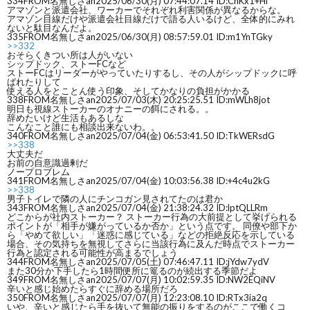
334
FROM名無しさan
2025/06/30(月) 07:44:07.14 ID:CnKx1+Hi
アマゾンと派遣会社、ワーカーでそれぞれ利害関係が異なるからな。
アマゾン目線だけや派遣会社目線だけで語る人いるけど、全体的にみれ
ないと駄目なんだよ。
335
FROM名無しさan
2025/06/30(月) 08:57:59.01 ID:m1YnTGky
>>332
おそらくきつい所は人がいない
シップドック、ストーFCなど
ストーFCはリーダーがやっていたりするし、その人がシップドックに呼
ばれたりして
使える人をとことん使う印象、そしてかなりの負担がかかる
338
FROM名無しさan
2025/07/03(木) 20:25:25.51 ID:mWLh8jot
明日も視線ストーカーのオナニーの餌にされる。。
辞めたいけど生活もあるしな
こんなこと誰にも相談出来ないわ。。
340
FROM名無しさan
2025/07/04(金) 06:53:41.50 ID:TkWERsdG
>>338
大丈夫だ
お前の自意識過剰だ
ノープロブレム
341
FROM名無しさan
2025/07/04(金) 10:03:56.38 ID:+4c4u2kG
>>338
男子トイレで隣の人にチンコガン見されてたのは君か
343
FROM名無しさan
2025/07/04(金) 21:38:24.32 ID:lptQLLRm
どこからが社内ストーカー？ ストーカー行為の大前提として挙げられる
ポイントが「相手が嫌がっているか否か」という点です。 同僚や部下か
ら「やめて欲しい」「迷惑に感じている」などの拒絶反応を示している
場合、その気持ちを無視してさらに当該行為に及んだ時点でストーカー
行為と認定される可能性が高まるでしょう
344
FROM名無しさan
2025/07/05(土) 07:46:47.11 ID:jYdw7ydV
また30分か下手したら1時間便所に篭るのが続出する季節だよ
349
FROM名無しさan
2025/07/07(月) 10:02:59.35 ID:NW2EQiNV
辛いと感じ始めたらすぐに辞める場所だろ
350
FROM名無しさan
2025/07/07(月) 12:23:08.10 ID:RTx3ia2q
いや、辛いと感じたら手を抜いて無能の振りをするのがここで働くコ