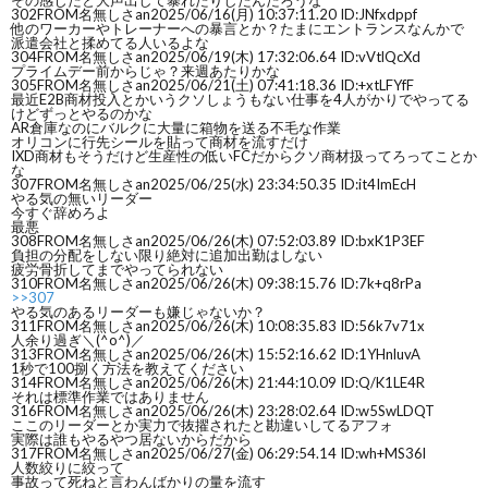
その感じだと大声出して暴れたりしたんだろうな
302
FROM名無しさan
2025/06/16(月) 10:37:11.20 ID:JNfxdppf
他のワーカーやトレーナーへの暴言とか？たまにエントランスなんかで
派遣会社と揉めてる人いるよな
304
FROM名無しさan
2025/06/19(木) 17:32:06.64 ID:vVtlQcXd
プライムデー前からじゃ？来週あたりかな
305
FROM名無しさan
2025/06/21(土) 07:41:18.36 ID:+xtLFYfF
最近E2B商材投入とかいうクソしょうもない仕事を4人がかりでやってる
けどずっとやるのかな
AR倉庫なのにバルクに大量に箱物を送る不毛な作業
オリコンに行先シールを貼って商材を流すだけ
IXD商材もそうだけど生産性の低いFCだからクソ商材扱ってろってことか
な
307
FROM名無しさan
2025/06/25(水) 23:34:50.35 ID:it4ImEcH
やる気の無いリーダー
今すぐ辞めろよ
最悪
308
FROM名無しさan
2025/06/26(木) 07:52:03.89 ID:bxK1P3EF
負担の分配をしない限り絶対に追加出勤はしない
疲労骨折してまでやってられない
310
FROM名無しさan
2025/06/26(木) 09:38:15.76 ID:7k+q8rPa
>>307
やる気のあるリーダーも嫌じゃないか？
311
FROM名無しさan
2025/06/26(木) 10:08:35.83 ID:56k7v71x
人余り過ぎ＼(^o^)／
313
FROM名無しさan
2025/06/26(木) 15:52:16.62 ID:1YHnluvA
1秒で100捌く方法を教えてください
314
FROM名無しさan
2025/06/26(木) 21:44:10.09 ID:Q/K1LE4R
それは標準作業ではありません
316
FROM名無しさan
2025/06/26(木) 23:28:02.64 ID:w5SwLDQT
ここのリーダーとか実力で抜擢されたと勘違いしてるアフォ
実際は誰もやるやつ居ないからだから
317
FROM名無しさan
2025/06/27(金) 06:29:54.14 ID:wh+MS36l
人数絞りに絞って
事故って死ねと言わんばかりの量を流す