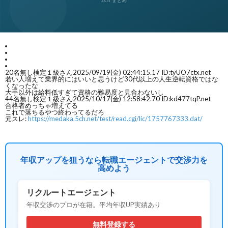
~
ウ
事
悩
転
み
職
相
20
名無し検定１級さん
2025/09/19(金) 02:44:15.17 ID:tyUO7ctx.net
若い人増えて業界的にはいいと思うけど30代以上の人生逆転資格ではな
くなったな
大手以外は給料低すぎて資格の難易度と見合わないし
の
談
44
名無し検定１級さん
2025/10/17(金) 12:58:42.70 ID:kd477tqP.net
合格者めっちゃ増えてる
これで落ちるやつ終わってるだろ
元スレ:
https://medaka.5ch.net/test/read.cgi/lic/1757767333.dat/
流
フ
れ
ォ
年収アップを狙うなら転職エージェントで交渉力を
高めよう
~
ー
リクルートエージェント
年収交渉のプロが在籍。平均年収UP実績あり
ム
無料登録する