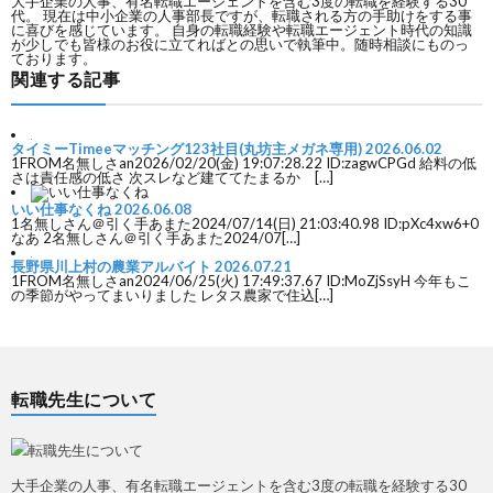
大手企業の人事、有名転職エージェントを含む3度の転職を経験する30
代。 現在は中小企業の人事部長ですが、転職される方の手助けをする事
に喜びを感じています。 自身の転職経験や転職エージェント時代の知識
が少しでも皆様のお役に立てればとの思いで執筆中。随時相談にものっ
ております。
関連する記事
タイミーTimeeマッチング123社目(丸坊主メガネ専用)
2026.06.02
1FROM名無しさan2026/02/20(金) 19:07:28.22 ID:zagwCPGd 給料の低
さは責任感の低さ 次スレなど建ててたまるか […]
いい仕事なくね
2026.06.08
1名無しさん＠引く手あまた2024/07/14(日) 21:03:40.98 ID:pXc4xw6+0
なあ 2名無しさん＠引く手あまた2024/07[…]
長野県川上村の農業アルバイト
2026.07.21
1FROM名無しさan2024/06/25(火) 17:49:37.67 ID:MoZjSsyH 今年もこ
の季節がやってまいりました レタス農家で住込[…]
転職先生について
大手企業の人事、有名転職エージェントを含む3度の転職を経験する30