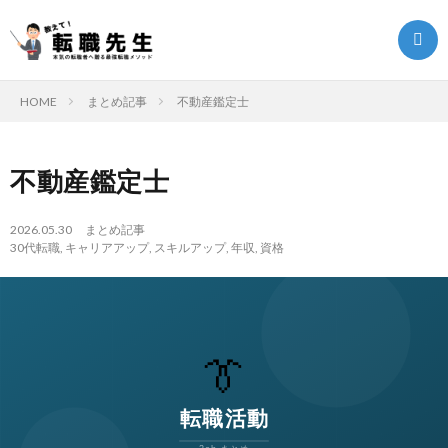
HOME
まとめ記事
不動産鑑定士
転
不動産鑑定士
職
転
2026.05.30
まとめ記事
30代転職
,
キャリアアップ
,
スキルアップ
,
年収
,
資格
ク
職
ま
エ
ノ
と
転
ス
ウ
め
職
ト
ハ
記
お