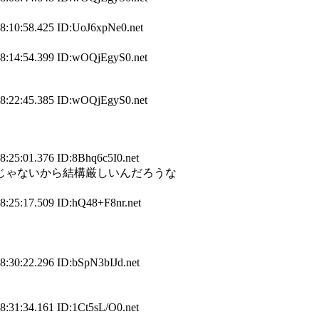
8:10:58.425 ID:UoJ6xpNe0.net
08:14:54.399 ID:wOQjEgyS0.net
08:22:45.385 ID:wOQjEgyS0.net
8:25:01.376 ID:8Bhq6c5I0.net
じゃないから結構厳しいんだろうな
8:25:17.509 ID:hQ48+F8nr.net
8:30:22.296 ID:bSpN3bIJd.net
8:31:34.161 ID:1Ct5sL/O0.net