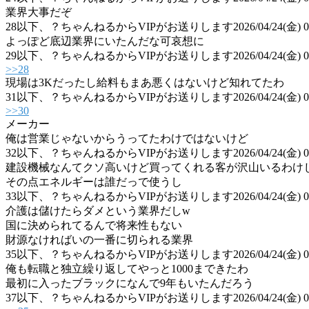
業界大事だぞ
28
以下、？ちゃんねるからVIPがお送りします
2026/04/24(金) 0
よっぽど底辺業界にいたんだな可哀想に
29
以下、？ちゃんねるからVIPがお送りします
2026/04/24(金) 
>>28
現場は3Kだったし給料もまあ悪くはないけど知れてたわ
31
以下、？ちゃんねるからVIPがお送りします
2026/04/24(金) 
>>30
メーカー
俺は営業じゃないからうってたわけではないけど
32
以下、？ちゃんねるからVIPがお送りします
2026/04/24(金) 0
建設機械なんてクソ高いけど買ってくれる客が沢山いるわけ
その点エネルギーは誰だっで使うし
33
以下、？ちゃんねるからVIPがお送りします
2026/04/24(金) 0
介護は儲けたらダメという業界だしw
国に決められてるんで将来性もない
財源なければいの一番に切られる業界
35
以下、？ちゃんねるからVIPがお送りします
2026/04/24(金) 0
俺も転職と独立繰り返してやっと1000まできたわ
最初に入ったブラックになんで9年もいたんだろう
37
以下、？ちゃんねるからVIPがお送りします
2026/04/24(金) 0