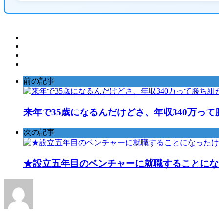
前の記事
来年で35歳になるんだけどさ、年収340万っ
次の記事
★設立五年目のベンチャーに就職することにな