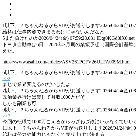
1
以下、？ちゃんねるからVIPがお送りします
2026/04/24(金) 07
給料は仕事内容できまるわけじゃないんだなと
5
また負けたのか
2026/04/24(金) 07:59:28.031 ID:g0KGd8IX0.net
トヨタ自動車は6日、2026年3月期の業績予想（国際会計基
えた。
https://www.asahi.com/articles/ASV261PCFV26ULFA009M.html
6
以下、？ちゃんねるからVIPがお送りします
2026/04/24(金) 07
>>2
まじで業界変えるのだいじだよ
7
以下、？ちゃんねるからVIPがお送りします
2026/04/24(金) 08
政治業界行けば楽して月収1000万だぞ
しかも副業も可
9
以下、？ちゃんねるからVIPがお送りします
2026/04/24(金) 08
>>7
今回の転職で1000万こえるからわざわざ政治いかなくていい
11
以下、？ちゃんねるからVIPがお送りします
2026/04/24(金) 
給料は努力や能力じゃなくて売り上げで決まる