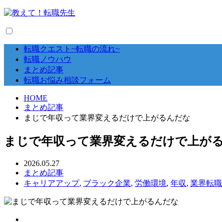
転職クエスト~転職の流れ~
転職ノウハウ
まとめ記事
転職お悩み相談フォーム
HOME
まとめ記事
まじで年収って業界変えるだけで上がるんだな
まじで年収って業界変えるだけで上が
2026.05.27
まとめ記事
キャリアアップ
,
ブラック企業
,
労働環境
,
年収
,
業界転職