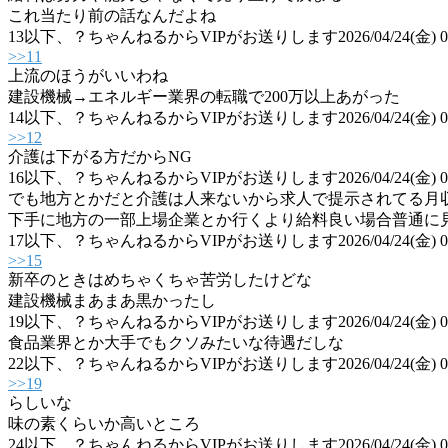
これ当たり前の話なんだよね
13
以下、？ちゃんねるからVIPがお送りします
2026/04/24(金) 
>>11
上流のほうがいいわね
建設機械→エネルギー業界の転職で200万以上あがった
14
以下、？ちゃんねるからVIPがお送りします
2026/04/24(金) 
>>12
介護は下がる方だからNG
16
以下、？ちゃんねるからVIPがお送りします
2026/04/24(金) 0
でも地方とかだと介護は人来ないから求人で提示されてる月
下手に地方の一部上場企業とか行くより給料良い場合普通に
17
以下、？ちゃんねるからVIPがお送りします
2026/04/24(金) 
>>15
新卒のときはめちゃくちゃ苦労したけどな
建設機械まあまあ黒かったし
19
以下、？ちゃんねるからVIPがお送りします
2026/04/24(金) 
食品業界とか大手でもクソみたいな待遇だしな
22
以下、？ちゃんねるからVIPがお送りします
2026/04/24(金) 
>>19
らしいな
味の素くらいか高いところ
24
以下、？ちゃんねるからVIPがお送りします
2026/04/24(金) 