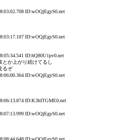
08:03:02.708 ID:wOQjEgyS0.net
08:03:17.107 ID:wOQjEgyS0.net
8:05:34.541 ID:hQ80U1pv0.net
収とか上がり続けてるし
見るぞ
08:06:00.364 ID:wOQjEgyS0.net
08:06:13.874 ID:K3hITGME0.net
08:07:13.999 ID:wOQjEgyS0.net
08:08:44.648 ID:wOQjEgyS0.net