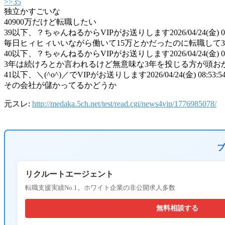
>>35
独立かすごいな
40900万だけど転職したい
39
以下、？ちゃんねるからVIPがお送りします
2026/04/24(金) 
毎日ヒィヒィいいながら働いて15万とかだったのに転職して
40
以下、？ちゃんねるからVIPがお送りします
2026/04/24(金) 0
3年は続けろとか言われるけど無意味な3年を投じる方が頭お
41
以下、＼(^o^)／でVIPがお送りします
2026/04/24(金) 08:53:5
その会社が儲かってるかどうか
元スレ:
http://medaka.5ch.net/test/read.cgi/news4vip/1776985078/
ブ
リクルートエージェント
転職支援実績No.1。ホワイト企業の非公開求人多数
無料相談する