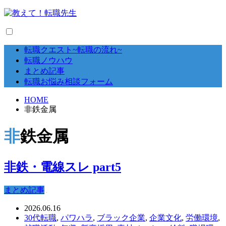
転職クエスト~転職の流れ~
転職ノウハウ
まとめ記事
転職お悩み相談フォーム
HOME
非鉄金属
非鉄金属
非鉄・電線スレ part5
まとめ記事
2026.06.16
30代転職
,
パワハラ
,
ブラック企業
,
企業文化
,
労働環境
,