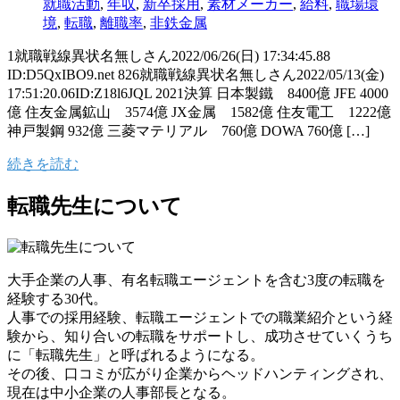
就職活動
,
年収
,
新卒採用
,
素材メーカー
,
給料
,
職場環
境
,
転職
,
離職率
,
非鉄金属
1就職戦線異状名無しさん2022/06/26(日) 17:34:45.88
ID:D5QxIBO9.net 826就職戦線異状名無しさん2022/05/13(金)
17:51:20.06ID:Z18l6JQL 2021決算 日本製鐵 8400億 JFE 4000
億 住友金属鉱山 3574億 JX金属 1582億 住友電工 1222億
神戸製鋼 932億 三菱マテリアル 760億 DOWA 760億 […]
続きを読む
転職先生について
大手企業の人事、有名転職エージェントを含む3度の転職を
経験する30代。
人事での採用経験、転職エージェントでの職業紹介という経
験から、知り合いの転職をサポートし、成功させていくうち
に「転職先生」と呼ばれるようになる。
その後、口コミが広がり企業からヘッドハンティングされ、
現在は中小企業の人事部長となる。