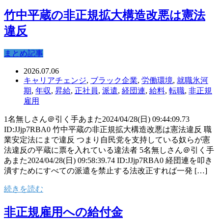
竹中平蔵の非正規拡大構造改悪は憲法
違反
まとめ記事
2026.07.06
キャリアチェンジ
,
ブラック企業
,
労働環境
,
就職氷河
期
,
年収
,
昇給
,
正社員
,
派遣
,
経団連
,
給料
,
転職
,
非正規
雇用
1名無しさん＠引く手あまた2024/04/28(日) 09:44:09.73
ID:JJjp7RBA0 竹中平蔵の非正規拡大構造改悪は憲法違反 職
業安定法にまで違反 つまり自民党を支持している奴らが憲
法違反の平蔵に票を入れている違法者 5名無しさん＠引く手
あまた2024/04/28(日) 09:58:39.74 ID:JJjp7RBA0 経団連を叩き
潰すためにすべての派遣を禁止する法改正すれば一発 […]
続きを読む
非正規雇用への給付金