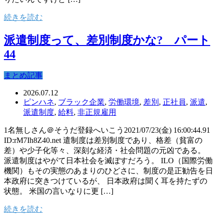
続きを読む
派遣制度って、差別制度かな? パート
44
まとめ記事
2026.07.12
ピンハネ
,
ブラック企業
,
労働環境
,
差別
,
正社員
,
派遣
,
派遣制度
,
給料
,
非正規雇用
1名無しさん＠そうだ登録へいこう2021/07/23(金) 16:00:44.91
ID:rM7Ih8Z40.net 遣制度は差別制度であり、格差（貧富の
差）や少子化等々、深刻な経済・社会問題の元凶である。
派遣制度はやがて日本社会を滅ぼすだろう。 ILO（国際労働
機関）もその実態のあまりのひどさに、制度の是正勧告を日
本政府に突きつけているが、 日本政府は聞く耳を持たずの
状態。 米国の言いなりに更 […]
続きを読む