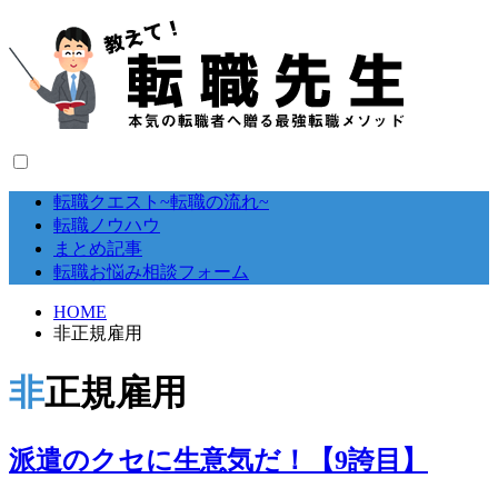
転職クエスト~転職の流れ~
転職ノウハウ
まとめ記事
転職お悩み相談フォーム
HOME
非正規雇用
非正規雇用
派遣のクセに生意気だ！【9誇目】