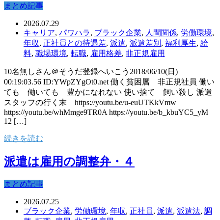
まとめ記事
2026.07.29
キャリア
,
パワハラ
,
ブラック企業
,
人間関係
,
労働環境
,
年収
,
正社員との待遇差
,
派遣
,
派遣差別
,
福利厚生
,
給
料
,
職場環境
,
転職
,
雇用格差
,
非正規雇用
10名無しさん＠そうだ登録へいこう2018/06/10(日)
00:19:03.56 ID:YWpZYgOt0.net 働く貧困層 非正規社員 働い
ても 働いても 豊かになれない 使い捨て 飼い殺し 派遣
スタッフの行く末 https://youtu.be/u-euUTKkVmw
https://youtu.be/whMmge9TR0A https://youtu.be/b_kbuYC5_yM
12 […]
続きを読む
派遣は雇用の調整弁・４
まとめ記事
2026.07.25
ブラック企業
,
労働環境
,
年収
,
正社員
,
派遣
,
派遣法
,
調