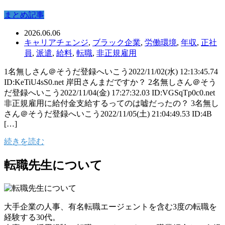
まとめ記事
2026.06.06
キャリアチェンジ
,
ブラック企業
,
労働環境
,
年収
,
正社
員
,
派遣
,
給料
,
転職
,
非正規雇用
1名無しさん＠そうだ登録へいこう2022/11/02(水) 12:13:45.74
ID:KeTiU4sS0.net 岸田さんまだですか？ 2名無しさん＠そう
だ登録へいこう2022/11/04(金) 17:27:32.03 ID:VGSqTp0c0.net
非正規雇用に給付金支給するってのは嘘だったの？ 3名無し
さん＠そうだ登録へいこう2022/11/05(土) 21:04:49.53 ID:4B
[…]
続きを読む
転職先生について
大手企業の人事、有名転職エージェントを含む3度の転職を
経験する30代。