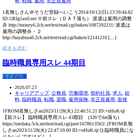
整
,
転職
,
雇用
,
非正規雇用
1名無しさん＠そうだ登録へいこう2014/10/12(日) 23:59:44.82
ID:1iRIg1ax0.net ※前スレ（ＤＡＴ落ち） 派遣は雇用の調整
弁 http://money6.2ch.net/test/read.cgi/haken/1087292231/ 派遣は
雇用の調整弁・２
http://hayabusa6.2ch.net/test/read.cgi/haken/12141210 […]
続きを読む
臨時職員専用スレ 44期目
まとめ記事
2026.07.23
キャリアアップ
,
公務員
,
労働環境
,
契約社員
,
求人
,
給
料
,
臨時職員
,
転職
,
退職
,
雇用保険
,
非正規雇用
,
面接
1FROM名無しさan2023/11/28(火) 22:46:51.21 ID:+nHuK/ql
【前スレ】 臨時職員専用スレ 43期目 (326でdat落ち)
https://medaka.5ch.net/test/read.cgi/part/1678613563/ 2FROM名無
しさan2023/11/28(火) 22:47:19.69 ID:+nHuK/ql Q.臨時職員にな
りたいんですけど […]