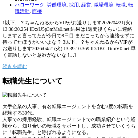
ハローワーク
,
労働環境
,
採用
,
経営
,
職場環境
,
転職
,
転
職活動
,
面接
1以下、？ちゃんねるからVIPがお送りします2026/04/21(火)
13:38:20.254 ID:xU5p3mMa0.net 結果は1週間後くらいに連絡
しますと言ってたが今日で8日目 まだこっちから連絡せずに
待ってたほうがいいよな？ 3以下、？ちゃんねるからVIPが
お送りします2026/04/21(火) 13:39:10.369 ID:1KGTtm/V0.net 早
く電話しないと意欲がないな […]
続きを読む
転職先生について
大手企業の人事、有名転職エージェントを含む3度の転職を
経験する30代。
人事での採用経験、転職エージェントでの職業紹介という経
験から、知り合いの転職をサポートし、成功させていくうち
に「転職先生」と呼ばれるようになる。