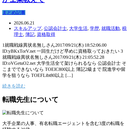
まとめ記事
2026.06.21
スキルアップ
,
公認会計士
,
大学生活
,
学歴
,
就職活動
,
税
理士
,
簿記
,
資格取得
1就職戦線異状名無しさん2017/09/21(木) 18:52:06.00
ID:yBKxTorV.net 一回生だけど早めに資格取っておきたい 3
就職戦線異状名無しさん2017/09/21(木) 21:05:52.28
ID:oVGetuO2.net 大学生活全て架けられるなら 公認会計士 そ
こまでできないなら TOEIC800以上 簿記2級まで 院進学や留
学を狙うなら TOEFLibt80以上 […]
続きを読む
転職先生について
大手企業の人事、有名転職エージェントを含む3度の転職を