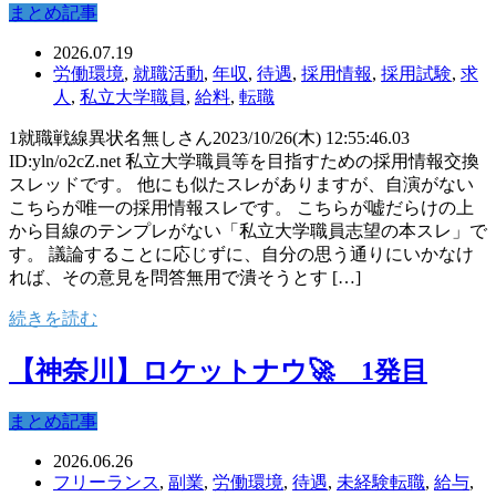
まとめ記事
2026.07.19
労働環境
,
就職活動
,
年収
,
待遇
,
採用情報
,
採用試験
,
求
人
,
私立大学職員
,
給料
,
転職
1就職戦線異状名無しさん2023/10/26(木) 12:55:46.03
ID:yln/o2cZ.net 私立大学職員等を目指すための採用情報交換
スレッドです。 他にも似たスレがありますが、自演がない
こちらが唯一の採用情報スレです。 こちらが嘘だらけの上
から目線のテンプレがない「私立大学職員志望の本スレ」で
す。 議論することに応じずに、自分の思う通りにいかなけ
れば、その意見を問答無用で潰そうとす […]
続きを読む
【神奈川】ロケットナウ🚀 1発目
まとめ記事
2026.06.26
フリーランス
,
副業
,
労働環境
,
待遇
,
未経験転職
,
給与
,