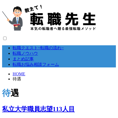
転職クエスト~転職の流れ~
転職ノウハウ
まとめ記事
転職お悩み相談フォーム
HOME
待遇
待遇
私立大学職員志望113人目