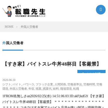
HOME
外国人労働者
転
外国人労働者
職
転
ク
職
ま
【すき家】バイトスレ牛丼48杯目【客厳禁】
まとめ記事
エ
ノ
と
転
2026.06.20
シフト
,
バイト
,
パワハラ
,
ブラック企業
,
人間関係
,
労働基準法
,
労働時間
,
労働
ス
ウ
め
職
環境
,
外国人労働者
,
年収
,
残業
,
残業代
,
給料
,
職場環境
,
転職
1FROM名無しさan2026/02/25(水) 14:51:06.03 ID:akFjkdG9 【すき家】
ト
ハ
記
お
バイトスレ牛丼48杯目【客厳禁】 ＊＊＊＊＊＊＊＊＊＊＊＊＊＊＊
＊＊＊＊＊ コチラはすき家アルバイト店員が集い雑談・情報交換・