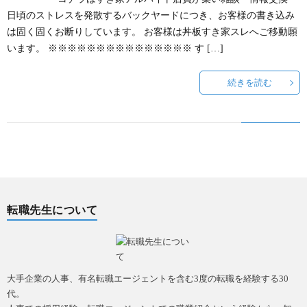
日頃のストレスを発散するバックヤードにつき、お客様の書き込み
~
ウ
事
悩
は固く固くお断りしています。 お客様は丼板すき家スレへご移動願
います。 ※※※※※※※※※※※※※※※ す […]
転
み
続きを読む
職
相
の
談
流
フ
れ
ォ
転職先生について
~
ー
ム
大手企業の人事、有名転職エージェントを含む3度の転職を経験する30
代。