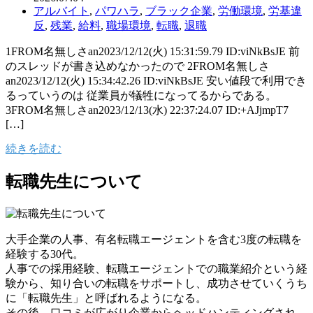
アルバイト
,
パワハラ
,
ブラック企業
,
労働環境
,
労基違
反
,
残業
,
給料
,
職場環境
,
転職
,
退職
1FROM名無しさan2023/12/12(火) 15:31:59.79 ID:viNkBsJE 前
のスレッドが書き込めなかったので 2FROM名無しさ
an2023/12/12(火) 15:34:42.26 ID:viNkBsJE 安い値段で利用でき
るっていうのは 従業員が犠牲になってるからである。
3FROM名無しさan2023/12/13(水) 22:37:24.07 ID:+AJjmpT7
[…]
続きを読む
転職先生について
大手企業の人事、有名転職エージェントを含む3度の転職を
経験する30代。
人事での採用経験、転職エージェントでの職業紹介という経
験から、知り合いの転職をサポートし、成功させていくうち
に「転職先生」と呼ばれるようになる。
その後、口コミが広がり企業からヘッドハンティングされ、