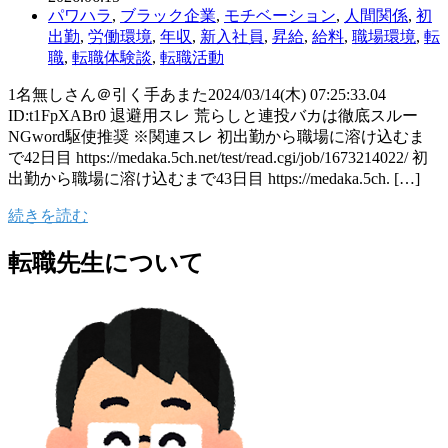
パワハラ
,
ブラック企業
,
モチベーション
,
人間関係
,
初
出勤
,
労働環境
,
年収
,
新入社員
,
昇給
,
給料
,
職場環境
,
転
職
,
転職体験談
,
転職活動
1名無しさん＠引く手あまた2024/03/14(木) 07:25:33.04
ID:t1FpXABr0 退避用スレ 荒らしと連投バカは徹底スルー
NGword駆使推奨 ※関連スレ 初出勤から職場に溶け込むま
で42日目 https://medaka.5ch.net/test/read.cgi/job/1673214022/ 初
出勤から職場に溶け込むまで43日目 https://medaka.5ch. […]
続きを読む
転職先生について