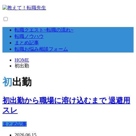
転職クエスト~転職の流れ~
転職ノウハウ
まとめ記事
転職お悩み相談フォーム
HOME
初出勤
初出勤
初出勤から職場に溶け込むまで 退避用
スレ
まとめ記事
2026.06.15