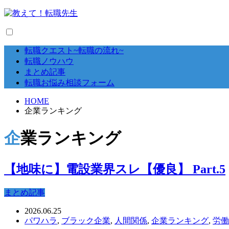
転職クエスト~転職の流れ~
転職ノウハウ
まとめ記事
転職お悩み相談フォーム
HOME
企業ランキング
企業ランキング
【地味に】電設業界スレ【優良】 Part.5
まとめ記事
2026.06.25
パワハラ
,
ブラック企業
,
人間関係
,
企業ランキング
,
労働