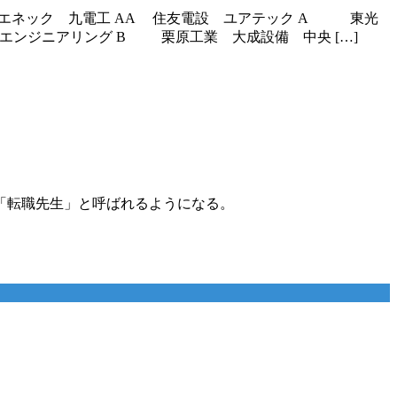
AA 関電工 トーエネック 九電工 AA 住友電設 ユアテック A 東光
エンジニアリング B 栗原工業 大成設備 中央 […]
「転職先生」と呼ばれるようになる。