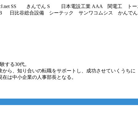
2 ID:lfU+kQrJ.net SS きんでん S 日本電設工業 A
 BB 日比谷総合設備 シーテック サンワコムシス かんでん
験する30代。
験から、知り合いの転職をサポートし、成功させていくうちに
現在は中小企業の人事部長となる。