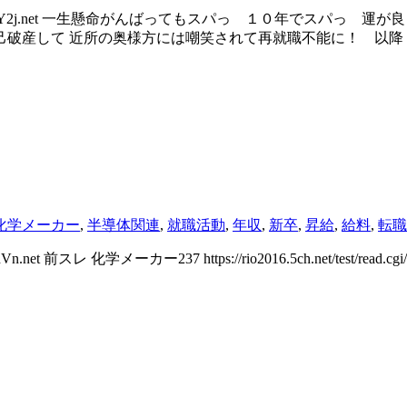
37 ID:BKorGY2j.net 一生懸命がんばってもスパっ １０年で
破産して 近所の奥様方には嘲笑されて再就職不能に！ 以降
化学メーカー
,
半導体関連
,
就職活動
,
年収
,
新卒
,
昇給
,
給料
,
転職
t 前スレ 化学メーカー237 https://rio2016.5ch.net/test/read.cgi