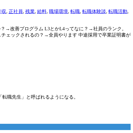
年収
,
正社員
,
残業
,
給料
,
職場環境
,
転職
,
転職体験談
,
転職活動
,
ってなんですか？→改善プログラム L3とかL4ってなに？→社員のランク。
スチェックされるの？→全員やります 中途採用で卒業証明書が
「転職先生」と呼ばれるようになる。