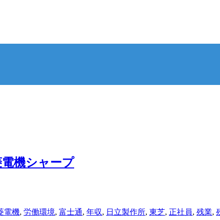
三菱電機シャープ
菱電機
,
労働環境
,
富士通
,
年収
,
日立製作所
,
東芝
,
正社員
,
残業
,