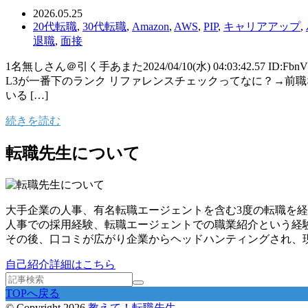
2026.05.25
20代転職
,
30代転職
,
Amazon
,
AWS
,
PIP
,
キャリアアップ
,
退職
,
面接
1名無しさん＠引く手あまた2024/04/10(水) 04:03:42.5
L3が一番下のランク リファレンスチェックってなに？→前
いる […]
続きを読む
転職先生について
大手企業の人事、有名転職エージェントを含む3度の転職を経
人事での採用経験、転職エージェントでの職業紹介という経
その後、口コミが広がり企業からヘッドハンティングされ、
自己紹介詳細はこちら
TOPへ戻る
© Copyright 2026
教えて！転職先生
.