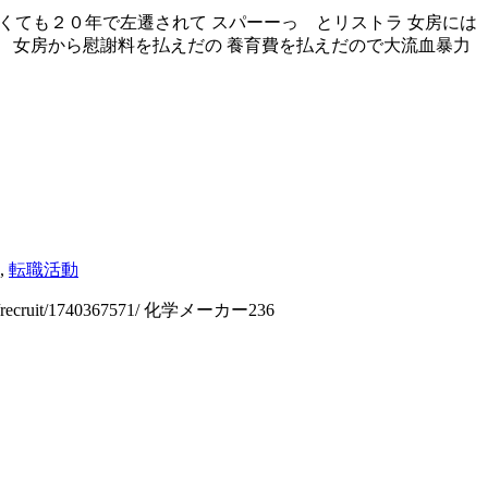
スパっ 運が良くても２０年で左遷されて スパーーっ とリストラ 女房には
 女房から慰謝料を払えだの 養育費を払えだので大流血暴力
,
転職活動
/recruit/1740367571/ 化学メーカー236