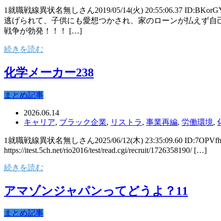
1就職戦線異状名無しさん2019/05/14(火) 20:55:06.
逃げられて、子供にも愛想つかされ、家のローンが払えず自己
戦争が勃発！！！ […]
続きを読む
化学メーカー238
まとめ記事
2026.06.14
キャリア
,
ブラック企業
,
リストラ
,
事業再編
,
労働環境
,
1就職戦線異状名無しさん2025/06/12(木) 23:35:09.60 ID:7OPVfhVn.ne
https://itest.5ch.net/rio2016/test/read.cgi/recruit/1726358190/ […]
続きを読む
アマゾンジャパンってどうよ？11
まとめ記事