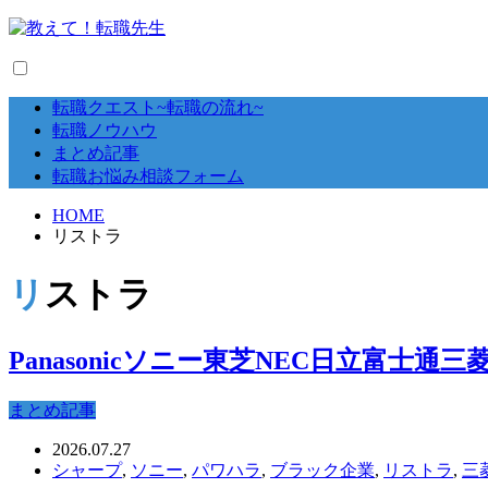
転職クエスト~転職の流れ~
転職ノウハウ
まとめ記事
転職お悩み相談フォーム
HOME
リストラ
リストラ
Panasonicソニー東芝NEC日立富士通
まとめ記事
2026.07.27
シャープ
,
ソニー
,
パワハラ
,
ブラック企業
,
リストラ
,
三