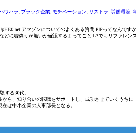
パワハラ
,
ブラック企業
,
モチベーション
,
リストラ
,
労働環境
,
7 ID:FbnVJpHE0.net アマゾンについてのよくある質問 PIP
職などに嘘偽りが無いか確認するよってこと L3でもリファレン
験する30代。
験から、知り合いの転職をサポートし、成功させていくうちに
現在は中小企業の人事部長となる。