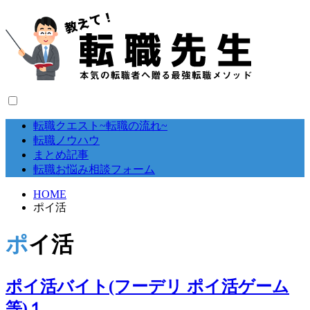
転職クエスト~転職の流れ~
転職ノウハウ
まとめ記事
転職お悩み相談フォーム
HOME
ポイ活
ポイ活
ポイ活バイト(フーデリ ポイ活ゲーム
等)１