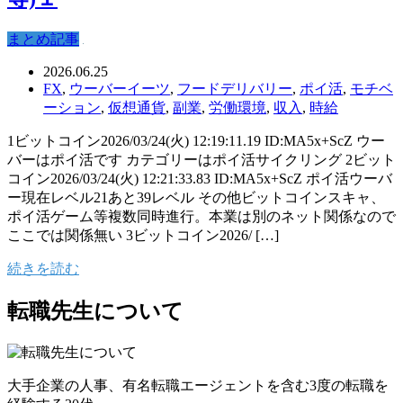
まとめ記事
2026.06.25
FX
,
ウーバーイーツ
,
フードデリバリー
,
ポイ活
,
モチベ
ーション
,
仮想通貨
,
副業
,
労働環境
,
収入
,
時給
1ビットコイン2026/03/24(火) 12:19:11.19 ID:MA5x+ScZ ウー
バーはポイ活です カテゴリーはポイ活サイクリング 2ビット
コイン2026/03/24(火) 12:21:33.83 ID:MA5x+ScZ ポイ活ウーバ
ー現在レベル21あと39レベル その他ビットコインスキャ、
ポイ活ゲーム等複数同時進行。本業は別のネット関係なので
ここでは関係無い 3ビットコイン2026/ […]
続きを読む
転職先生について
大手企業の人事、有名転職エージェントを含む3度の転職を