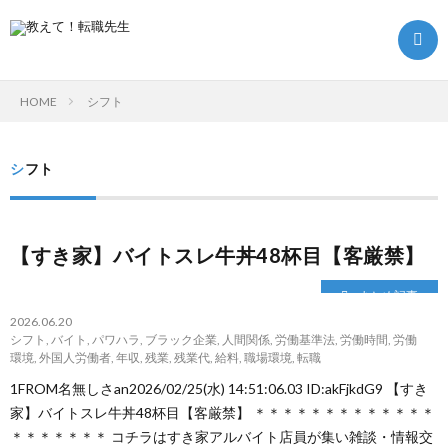
HOME
シフト
転
シフト
職
転
【すき家】バイトスレ牛丼48杯目【客厳禁】
ク
職
ま
まとめ記事
エ
ノ
と
転
2026.06.20
シフト
,
バイト
,
パワハラ
,
ブラック企業
,
人間関係
,
労働基準法
,
労働時間
,
労働
環境
,
外国人労働者
,
年収
,
残業
,
残業代
,
給料
,
職場環境
,
転職
ス
ウ
め
職
1FROM名無しさan2026/02/25(水) 14:51:06.03 ID:akFjkdG9 【すき
家】バイトスレ牛丼48杯目【客厳禁】 ＊＊＊＊＊＊＊＊＊＊＊＊＊
ト
ハ
記
お
＊＊＊＊＊＊＊ コチラはすき家アルバイト店員が集い雑談・情報交