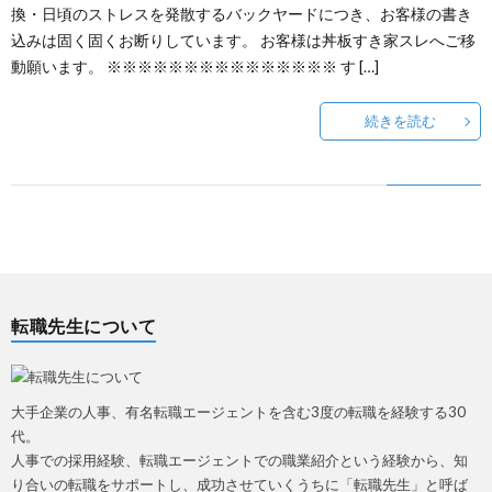
換・日頃のストレスを発散するバックヤードにつき、お客様の書き
~
ウ
事
悩
込みは固く固くお断りしています。 お客様は丼板すき家スレへご移
動願います。 ※※※※※※※※※※※※※※※ す […]
転
み
続きを読む
職
相
の
談
流
フ
れ
転職先生について
ォ
~
ー
大手企業の人事、有名転職エージェントを含む3度の転職を経験する30
代。
ム
人事での採用経験、転職エージェントでの職業紹介という経験から、知
り合いの転職をサポートし、成功させていくうちに「転職先生」と呼ば