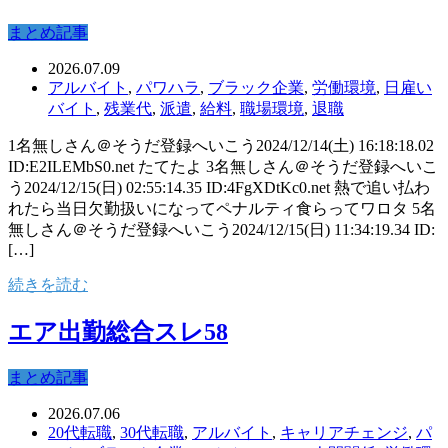
まとめ記事
2026.07.09
アルバイト
,
パワハラ
,
ブラック企業
,
労働環境
,
日雇い
バイト
,
残業代
,
派遣
,
給料
,
職場環境
,
退職
1名無しさん＠そうだ登録へいこう2024/12/14(土) 16:18:18.02
ID:E2ILEMbS0.net たてたよ 3名無しさん＠そうだ登録へいこ
う2024/12/15(日) 02:55:14.35 ID:4FgXDtKc0.net 熱で追い払わ
れたら当日欠勤扱いになってペナルティ食らってワロタ 5名
無しさん＠そうだ登録へいこう2024/12/15(日) 11:34:19.34 ID:
[…]
続きを読む
エア出勤総合スレ58
まとめ記事
2026.07.06
20代転職
,
30代転職
,
アルバイト
,
キャリアチェンジ
,
パ