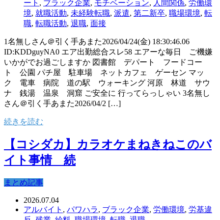
ート
,
ブラック企業
,
モチベーション
,
人間関係
,
労働環
境
,
就職活動
,
未経験転職
,
派遣
,
第二新卒
,
職場環境
,
転
職
,
転職活動
,
退職
,
面接
1名無しさん＠引く手あまた2026/04/24(金) 18:30:46.06
ID:KDDguyNA0 エア出勤総合スレ58 エアーな毎日 ご機嫌
いかがでお過ごしますか 図書館 デパート フードコー
ト 公園 パチ屋 駐車場 ネットカフェ ゲーセン マッ
ク 電車 病院 道の駅 ウォーキング 河原 林道 サウ
ナ 銭湯 温泉 洞窟 ご安全に 行ってらっしゃい 3名無し
さん＠引く手あまた2026/04/2 […]
続きを読む
【コシダカ】カラオケまねきねこのバ
イト事情 続
まとめ記事
2026.07.04
アルバイト
,
パワハラ
,
ブラック企業
,
労働環境
,
労基違
反
,
残業
,
給料
,
職場環境
,
転職
,
退職