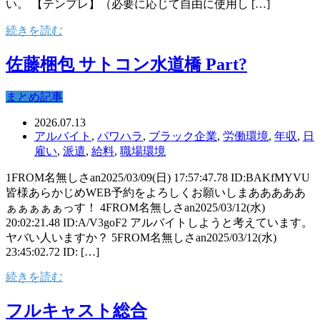
い。 【テンプレ】（必要に応じて自由に使用し […]
続きを読む
佐藤梱包 サトコン水道橋 Part?
まとめ記事
2026.07.13
アルバイト
,
パワハラ
,
ブラック企業
,
労働環境
,
年収
,
日
雇い
,
派遣
,
給料
,
職場環境
1FROM名無しさan2025/03/09(日) 17:57:47.78 ID:BAKfMYVU
皆様あらかじめWEB予約をよろしくお願いしまあああああ
ぁぁぁぁぁっす！ 4FROM名無しさan2025/03/12(水)
20:02:21.48 ID:A/V3goF2 アルバイトしようと考えています。
ヤバい人いますか？ 5FROM名無しさan2025/03/12(水)
23:45:02.72 ID: […]
続きを読む
フルキャスト総合