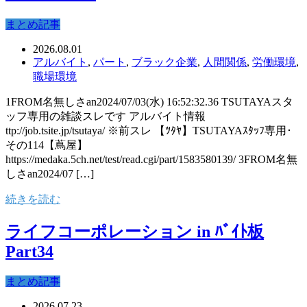
まとめ記事
2026.08.01
アルバイト
,
パート
,
ブラック企業
,
人間関係
,
労働環境
,
職場環境
1FROM名無しさan2024/07/03(水) 16:52:32.36 TSUTAYAスタ
ッフ専用の雑談スレです アルバイト情報
ttp://job.tsite.jp/tsutaya/ ※前スレ 【ﾂﾀﾔ】TSUTAYAｽﾀｯﾌ専用･
その114【蔦屋】
https://medaka.5ch.net/test/read.cgi/part/1583580139/ 3FROM名無
しさan2024/07 […]
続きを読む
ライフコーポレーション in ﾊﾞｲﾄ板
Part34
まとめ記事
2026.07.23