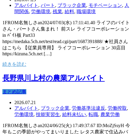
アルバイト
,
パート
,
ブラック企業
,
モチベーション
,
人
間関係
,
労働環境
,
残業
,
給料
,
職場環境
1FROM名無しさan2024/07/03(水) 17:11:41.40 ライフのバイト
さん・パートさん集まれ！ 前スレ ライフコーポレーション
in ﾊﾞｲﾄ板 Part33
https://medaka.5ch.net/test/read.cgi/part/1687391888/ ★社員さん
はこちら 【従業員専用】 ライフコーポレーション 30店目
https://kizuna.5ch.net […]
続きを読む
長野県川上村の農業アルバイト
まとめ記事
2026.07.21
アルバイト
,
ブラック企業
,
労働基準法違反
,
労働搾取
,
労働環境
,
技能実習生
,
給料未払い
,
転職
,
農業労働
1FROM名無しさan2024/06/25(火) 17:49:37.67 ID:MoZjSsyH 今
年もこの季節がやってまいりました レタス農家で住込みバ