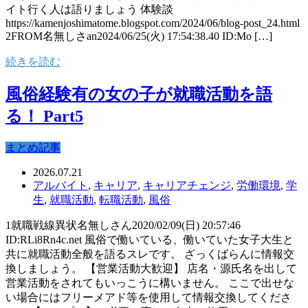
イト行く人は語りましょう 体験談
https://kamenjoshimatome.blogspot.com/2024/06/blog-post_24.html
2FROM名無しさan2024/06/25(火) 17:54:38.40 ID:Mo […]
続きを読む
風俗経験有の女の子が就職活動を語
る！ Part5
まとめ記事
2026.07.21
アルバイト
,
キャリア
,
キャリアチェンジ
,
労働環境
,
学
生
,
就職活動
,
転職活動
,
風俗
1就職戦線異状名無しさん2020/02/09(日) 20:57:46
ID:RLi8Rn4c.net 風俗で働いている、働いていた女子大生と
共に就職活動全般を語るスレです。 ざっくばらんに情報交
換しましょう。 【営業活動大歓迎】 店名・源氏名を出して
営業活動をされてもいっこうに構いません。 ここで出せな
い場合にはフリーメアド等を使用して情報交換してくださ