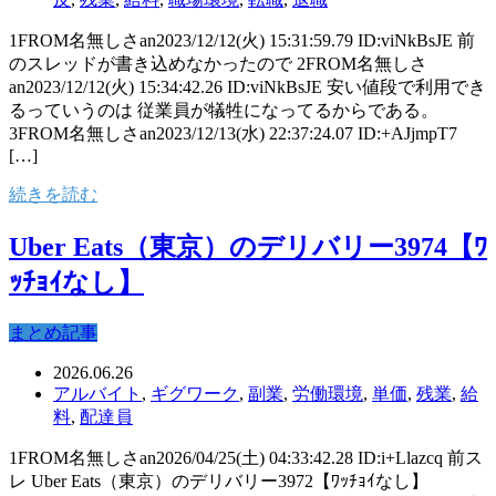
1FROM名無しさan2023/12/12(火) 15:31:59.79 ID:viNkBsJE 前
のスレッドが書き込めなかったので 2FROM名無しさ
an2023/12/12(火) 15:34:42.26 ID:viNkBsJE 安い値段で利用でき
るっていうのは 従業員が犠牲になってるからである。
3FROM名無しさan2023/12/13(水) 22:37:24.07 ID:+AJjmpT7
[…]
続きを読む
Uber Eats（東京）のデリバリー3974【ﾜ
ｯﾁｮｲなし】
まとめ記事
2026.06.26
アルバイト
,
ギグワーク
,
副業
,
労働環境
,
単価
,
残業
,
給
料
,
配達員
1FROM名無しさan2026/04/25(土) 04:33:42.28 ID:i+Llazcq 前ス
レ Uber Eats（東京）のデリバリー3972【ﾜｯﾁｮｲなし】