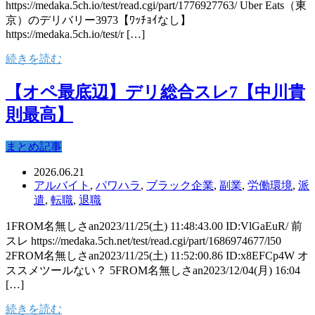
https://medaka.5ch.io/test/read.cgi/part/1776927763/ Uber Eats（東
京）のデリバリー3973【ﾜｯﾁｮｲなし】
https://medaka.5ch.io/test/r […]
続きを読む
【オペ最底辺】デリ総合スレ7【中川貴
則最高】
まとめ記事
2026.06.21
アルバイト
,
パワハラ
,
ブラック企業
,
副業
,
労働環境
,
派
遣
,
転職
,
退職
1FROM名無しさan2023/11/25(土) 11:48:43.00 ID:VlGaEuR/ 前
スレ https://medaka.5ch.net/test/read.cgi/part/1686974677/l50
2FROM名無しさan2023/11/25(土) 11:52:00.86 ID:x8EFCp4W オ
ススメツールない？ 5FROM名無しさan2023/12/04(月) 16:04
[…]
続きを読む