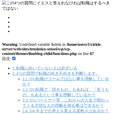
Warning
: Undefined variable $nlink in
/home/users/1/cirkle-
server/web/sites/tenshoku-sensei/wp/wp-
content/themes/lionblog-child/functions.php
on line
67
目次
1.
転職に向いていない人は必ずいる
2.
4つの質問で転職の向き不向きを判断します。
2.1.
Q1.転職がゴールではない事を理解している
か？
2.2.
Q2.転職で「得るもの」もあれば、「失うも
の」もあるという事を理解しているか？
2.3.
Q3.パートナー等、これからの人生で関わっ
てくる大切な人の理解を得る事はできるか？
2.4.
Q4.今までの考えを変える柔軟さはあるか？