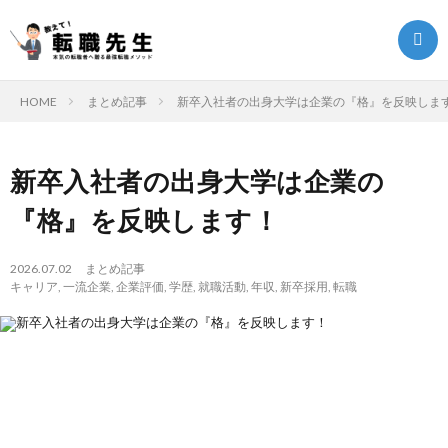
HOME
まとめ記事
新卒入社者の出身大学は企業の『格』を反映しま
転
新卒入社者の出身大学は企業の
職
転
『格』を反映します！
ク
職
ま
2026.07.02
まとめ記事
キャリア
,
一流企業
,
企業評価
,
学歴
,
就職活動
,
年収
,
新卒採用
,
転職
エ
ノ
と
転
ス
ウ
め
職
ト
ハ
記
お