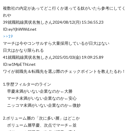
複数社の内定があってどこ行くか迷ってる奴がいたら参考にしてく
れや
39
就職戦線異状名無しさん
2024/08/12(月) 15:36:55.23
ID:eyYjhWWd.net
>>19
マーチは今やコンサルすら大量採用しているが日大はない
日大はかなり限られる
41
就職戦線異状名無しさん
2025/01/03(金) 19:09:25.89
ID:w1MpEThl.net
ワイが就職先＆転職先を選ぶ際のチェックポイントを教えたるわ！
1.学歴フィルターのライン
早慶未満がいない企業なのか←大勝
マーチ未満がいない企業なのか←安心
ニッコマ未満がいない企業なのか←微妙
2.ボリューム層の「次に多い層」はどこか
ボリューム層早慶、次点でマーチ←並