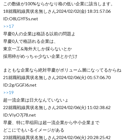
この数値が100%ならかなり格の低い企業に該当します。
18
就職戦線異状名無しさん
2024/02/02(金) 18:31:57.06
ID:O8LGYFSs.net
>>17
早慶0人の企業は格語る以前の問題よ
早慶0人で格語れる企業は、
東京一工&海外大しか採らないとか
採用枠がめっちゃ少ない企業とかだけ
まともな企業なら絶対早慶がボリューム層になってるからね
21
就職戦線異状名無しさん
2024/02/06(火) 01:57:06.70
ID:2g/GGFJ6.net
>>19
超一流企業は日大なんていないょ
22
就職戦線異状名無しさん
2024/02/06(火) 11:02:38.62
ID:VIyO7j78.net
早慶、特に早稲田は超一流企業から中小企業まで
どこにでもいるイメージがある
23
就職戦線異状名無しさん
2024/02/06(火) 20:28:25.42