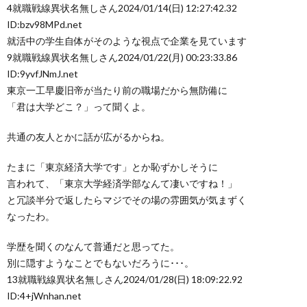
4
就職戦線異状名無しさん
2024/01/14(日) 12:27:42.32
ID:bzv98MPd.net
就活中の学生自体がそのような視点で企業を見ています
9
就職戦線異状名無しさん
2024/01/22(月) 00:23:33.86
ID:9yvfJNmJ.net
東京一工早慶旧帝が当たり前の職場だから無防備に
「君は大学どこ？」って聞くよ。
共通の友人とかに話が広がるからね。
たまに「東京経済大学です」とか恥ずかしそうに
言われて、「東京大学経済学部なんて凄いですね！」
と冗談半分で返したらマジでその場の雰囲気が気まずく
なったわ。
学歴を聞くのなんて普通だと思ってた。
別に隠すようなことでもないだろうに･･･。
13
就職戦線異状名無しさん
2024/01/28(日) 18:09:22.92
ID:4+jWnhan.net