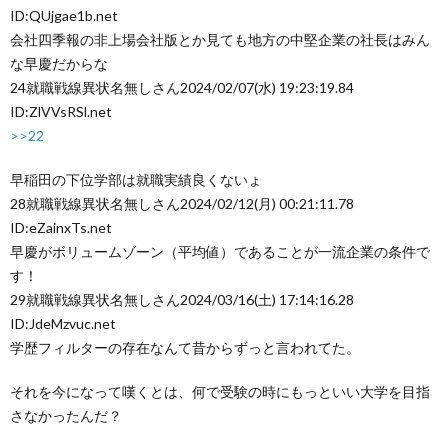
ID:QUjgae1b.net
会社四季報の非上場会社版とか見ても地方の中堅企業の社長はみん
な早慶だからな
24
就職戦線異状名無しさん
2024/02/07(水) 19:23:19.84
ID:ZlVVsRSl.net
>>22
早稲田の下位学部は就職実績良くないょ
28
就職戦線異状名無しさん
2024/02/12(月) 00:21:11.78
ID:eZainxTs.net
早慶がボリュームゾーン（平均値）であることが一流企業の条件で
す！
29
就職戦線異状名無しさん
2024/03/16(土) 17:14:16.28
ID:JdeMzvuc.net
学歴フィルターの存在なんて昔からずっと言われてた。
それを今になって嘆くとは、何で受験の時にもっといい大学を目指
さなかったんだ？