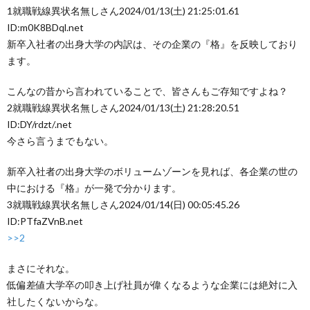
1
就職戦線異状名無しさん
2024/01/13(土) 21:25:01.61
~
ウ
事
悩
ID:m0K8BDql.net
新卒入社者の出身大学の内訳は、その企業の『格』を反映しており
転
み
ます。
こんなの昔から言われていることで、皆さんもご存知ですよね？
職
相
2
就職戦線異状名無しさん
2024/01/13(土) 21:28:20.51
ID:DY/rdzt/.net
の
談
今さら言うまでもない。
流
フ
新卒入社者の出身大学のボリュームゾーンを見れば、各企業の世の
中における『格』が一発で分かります。
れ
3
就職戦線異状名無しさん
2024/01/14(日) 00:05:45.26
ォ
ID:PTfaZVnB.net
>>2
~
ー
まさにそれな。
ム
低偏差値大学卒の叩き上げ社員が偉くなるような企業には絶対に入
社したくないからな。