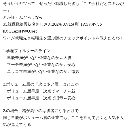
そういうヤツって、ぜったい就職した後も「この会社だとスキルが
ー」
とか嘆くんだろうなw
35
就職戦線異状名無しさん
2024/07/15(月) 19:59:49.35
ID:GEeznHWU.net
ワイが就職先＆転職先を選ぶ際のチェックポイントを教えたるわ！
1.学歴フィルターのライン
早慶未満がいない企業なのか←大勝
マーチ未満がいない企業なのか←安心
ニッコマ未満がいない企業なのか←微妙
2.ボリューム層の「次に多い層」はどこか
ボリューム層早慶、次点でマーチ←並
ボリューム層早慶、次点で旧帝←安心
2.の場合、格が高いのは後者になるわけで
同じ早慶がボリューム層の企業でも、ここを抑えておくと人気不人
気が見えてくる