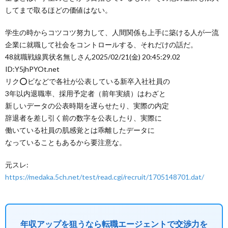
してまで取るほどの価値はない。
学生の時からコツコツ努力して、人間関係も上手に築ける人が一流
企業に就職して社会をコントロールする、それだけの話だ。
48
就職戦線異状名無しさん
2025/02/21(金) 20:45:29.02
ID:Y5jhPYOt.net
リク⭕ビなどで各社が公表している新卒入社社員の
3年以内退職率、採用予定者（前年実績）はわざと
新しいデータの公表時期を遅らせたり、実際の内定
辞退者を差し引く前の数字を公表したり、実際に
働いている社員の肌感覚とは乖離したデータに
なっていることもあるから要注意な。
元スレ:
https://medaka.5ch.net/test/read.cgi/recruit/1705148701.dat/
年収アップを狙うなら転職エージェントで交渉力を