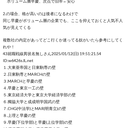
ボリューム層早慶、次点で旧帝←安心
2.の場合、格が高いのは後者になるわけで
同じ早慶がボリューム層の企業でも、ここを抑えておくと人気不人
気が見えてくる
複数社の内定があってどこ行くか迷ってる奴がいたら参考にしてく
れや！
43
就職戦線異状名無しさん
2025/01/12(日) 19:51:21.54
ID:w6426sJL.net
１.大東亜帝国と日東駒専の壁
２.日東駒専とMARCHの壁
３.MARCHと早慶の壁
４.早慶と東京一工の壁
５.東京経済大学と東京大学経済学部の壁
６.獨協大学と成成明学国武の壁
７.CHG(中法学)とMAR(明青立)の壁
８.上理と早慶の壁
９.早慶(下位学部)と早慶(上位学部)の壁