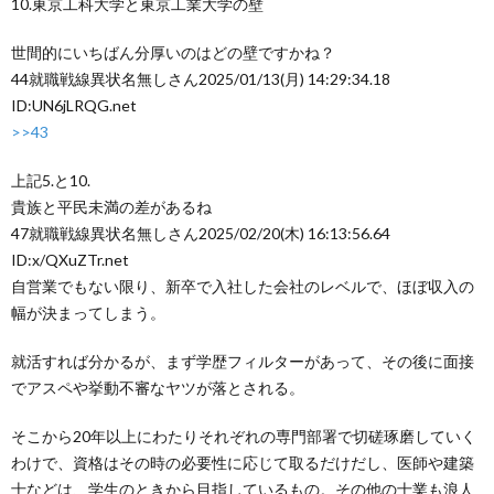
10.東京工科大学と東京工業大学の壁
世間的にいちばん分厚いのはどの壁ですかね？
44
就職戦線異状名無しさん
2025/01/13(月) 14:29:34.18
ID:UN6jLRQG.net
>>43
上記5.と10.
貴族と平民未満の差があるね
47
就職戦線異状名無しさん
2025/02/20(木) 16:13:56.64
ID:x/QXuZTr.net
自営業でもない限り、新卒で入社した会社のレベルで、ほぼ収入の
幅が決まってしまう。
就活すれば分かるが、まず学歴フィルターがあって、その後に面接
でアスペや挙動不審なヤツが落とされる。
そこから20年以上にわたりそれぞれの専門部署で切磋琢磨していく
わけで、資格はその時の必要性に応じて取るだけだし、医師や建築
士などは、学生のときから目指しているもの。その他の士業も浪人