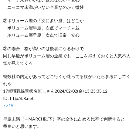
ニッコマ未満がいない企業なのか←微妙
②ボリューム層の「次に多い層」はどこか
ボリューム層早慶、次点でマーチ←並
ボリューム層早慶、次点で旧帝←安心
②の場合、格が高いのは後者になるわけで
同じ早慶がボリューム層の企業でも、ここを抑えておくと人気不人
気が見えてくる
複数社の内定があってどこ行くか迷ってる奴がいたら参考にしてく
れや
17
就職戦線異状名無しさん
2024/02/02(金) 13:23:35.12
ID:TTjp/zLR.net
>>15
早慶未満（＝MARCH以下）卒の全体に占める比率で判断すると一
番良いと思います。