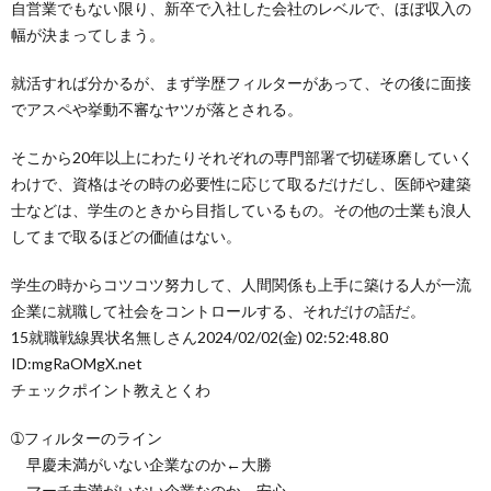
自営業でもない限り、新卒で入社した会社のレベルで、ほぼ収入の
幅が決まってしまう。
就活すれば分かるが、まず学歴フィルターがあって、その後に面接
でアスペや挙動不審なヤツが落とされる。
そこから20年以上にわたりそれぞれの専門部署で切磋琢磨していく
わけで、資格はその時の必要性に応じて取るだけだし、医師や建築
士などは、学生のときから目指しているもの。その他の士業も浪人
してまで取るほどの価値はない。
学生の時からコツコツ努力して、人間関係も上手に築ける人が一流
企業に就職して社会をコントロールする、それだけの話だ。
15
就職戦線異状名無しさん
2024/02/02(金) 02:52:48.80
ID:mgRaOMgX.net
チェックポイント教えとくわ
➀フィルターのライン
早慶未満がいない企業なのか←大勝
マーチ未満がいない企業なのか←安心