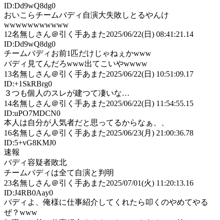
ID:Dd9wQ8dg0
おいこらチームバディ自演大失敗しとるやんけ
wwwwwwwwwww
12
名無しさん＠引く手あまた
2025/06/22(日) 08:41:21.14
ID:Dd9wQ8dg0
チームバディお前1匹だけじゃねぇかwww
バディ見てんだろwww出てこいやwwww
13
名無しさん＠引く手あまた
2025/06/22(日) 10:51:09.17
ID:+1SkRBrg0
３つも個人のスレが建つて凄いな…
14
名無しさん＠引く手あまた
2025/06/22(日) 11:54:55.15
ID:uPO7MDCN0
本人は自分が人気者だと思ってるからなぁ、、
16
名無しさん＠引く手あまた
2025/06/23(月) 21:00:36.78
ID:5+vG8KMJ0
速報
バディ容疑者敗北
チームバディは全て自演と判明
23
名無しさん＠引く手あまた
2025/07/01(火) 11:20:13.16
ID:J4RB0Aay0
バディよ、俺様に仕事紹介してくれたら叩くのやめてやる
ぜ？www