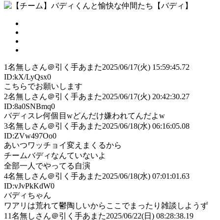
1
名無しさん＠引く手あまた
2025/06/17(火) 15:59:45.72
ID:kX/LyQsx0
こちらでお願いします
2
名無しさん＠引く手あまた
2025/06/17(火) 20:42:30.27
ID:8a0SNBmq0
バディスレ何個目wどんだけ嫌われてんだよw
3
名無しさん＠引く手あまた
2025/06/18(水) 06:16:05.08
ID:ZVw497Oo0
あいつワッチョイ変えまくるから
チームバディなんていないよ
全部一人でやってる自演
4
名無しさん＠引く手あまた
2025/06/18(水) 07:01:01.63
ID:vJvPkKdW0
バディちゃん
ワアリは荒れて鬱陶しいからここでまったり雑談しようず
11
名無しさん＠引く手あまた
2025/06/22(日) 08:28:38.19