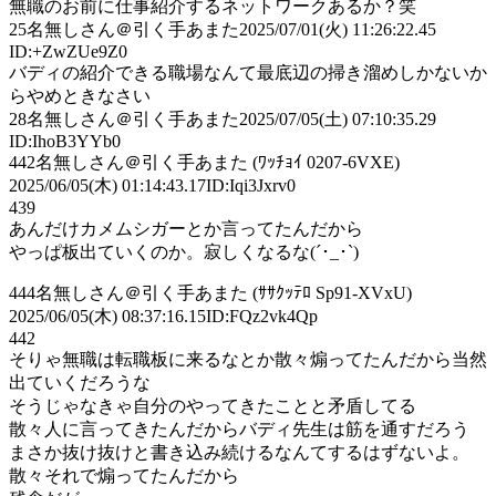
無職のお前に仕事紹介するネットワークあるか？笑
25
名無しさん＠引く手あまた
2025/07/01(火) 11:26:22.45
ID:+ZwZUe9Z0
バディの紹介できる職場なんて最底辺の掃き溜めしかないか
らやめときなさい
28
名無しさん＠引く手あまた
2025/07/05(土) 07:10:35.29
ID:IhoB3YYb0
442名無しさん＠引く手あまた (ﾜｯﾁｮｲ 0207-6VXE)
2025/06/05(木) 01:14:43.17ID:Iqi3Jxrv0
439
あんだけカメムシガーとか言ってたんだから
やっぱ板出ていくのか。寂しくなるな(´･_･`)
444名無しさん＠引く手あまた (ｻｻｸｯﾃﾛ Sp91-XVxU)
2025/06/05(木) 08:37:16.15ID:FQz2vk4Qp
442
そりゃ無職は転職板に来るなとか散々煽ってたんだから当然
出ていくだろうな
そうじゃなきゃ自分のやってきたことと矛盾してる
散々人に言ってきたんだからバディ先生は筋を通すだろう
まさか抜け抜けと書き込み続けるなんてするはずないよ。
散々それで煽ってたんだから