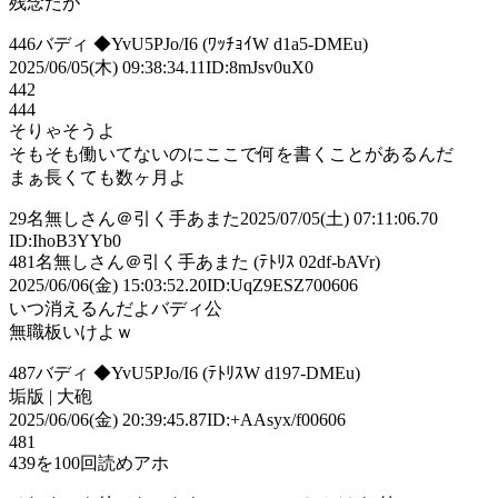
残念だが
446バディ ◆YvU5PJo/I6 (ﾜｯﾁｮｲW d1a5-DMEu)
2025/06/05(木) 09:38:34.11ID:8mJsv0uX0
442
444
そりゃそうよ
そもそも働いてないのにここで何を書くことがあるんだ
まぁ長くても数ヶ月よ
29
名無しさん＠引く手あまた
2025/07/05(土) 07:11:06.70
ID:IhoB3YYb0
481名無しさん＠引く手あまた (ﾃﾄﾘｽ 02df-bAVr)
2025/06/06(金) 15:03:52.20ID:UqZ9ESZ700606
いつ消えるんだよバディ公
無職板いけよｗ
487バディ ◆YvU5PJo/I6 (ﾃﾄﾘｽW d197-DMEu)
垢版 | 大砲
2025/06/06(金) 20:39:45.87ID:+AAsyx/f00606
481
439を100回読めアホ