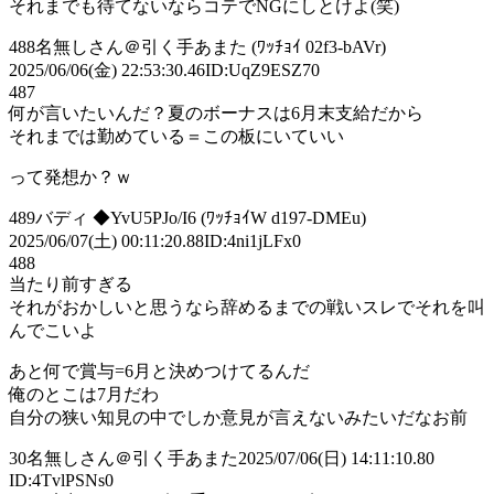
それまでも待てないならコテでNGにしとけよ(笑)
488名無しさん＠引く手あまた (ﾜｯﾁｮｲ 02f3-bAVr)
2025/06/06(金) 22:53:30.46ID:UqZ9ESZ70
487
何が言いたいんだ？夏のボーナスは6月末支給だから
それまでは勤めている＝この板にいていい
って発想か？ｗ
489バディ ◆YvU5PJo/I6 (ﾜｯﾁｮｲW d197-DMEu)
2025/06/07(土) 00:11:20.88ID:4ni1jLFx0
488
当たり前すぎる
それがおかしいと思うなら辞めるまでの戦いスレでそれを叫
んでこいよ
あと何で賞与=6月と決めつけてるんだ
俺のとこは7月だわ
自分の狭い知見の中でしか意見が言えないみたいだなお前
30
名無しさん＠引く手あまた
2025/07/06(日) 14:11:10.80
ID:4TvlPSNs0