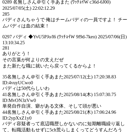
0289 名無しさん＠引く手あまた (ﾜｯﾁｮｲW c36d-6J00)
2025/07/05(土) 22:02:12.29
285
バディさんちゃうで 俺はチームバディの一員ですよ！ チー
ムバディは血の結束！
0297 バディ ◆YvU5PJo/I6 (ﾜｯﾁｮｲW 9f9d-7keo) 2025/07/06(日)
13:10:34.25
281
ありがとう！
その言葉が何よりの支えだぜ
また新たな職に就いたら戻ってくるからよ！
35
名無しさん＠引く手あまた
2025/07/12(土) 17:20:38.83
ID:4vuyUCwo0
バディは50代らしいわ
41
名無しさん＠引く手あまた
2025/08/14(木) 15:07:30.75
ID:MvON3zVw0
単発自作自演、癖がある文体、そして頭が悪い
44
名無しさん＠引く手あまた
2025/08/21(木) 17:06:24.96
ID:2ypXxZ1y0
バディ容疑者って底辺職歴しかないのに短期離職繰り返し
て、転職活動もせずに5ch荒らしまくってどうすんだろう