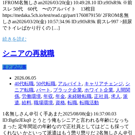
1FROM名無しさan2026/03/20(金) 10:49:28.10 ID:z9fJsR9k ※前
スレ 50代 60代 〜のアルバイト 13棺目
https://medaka.5ch.io/test/read.cgi/part/1760879150/ 2FROM名無
しさan2026/03/20(金) 10:57:34.96 ID:z9fJsR9k 前スレ997 >頻尿
でトイレばかり行くの […]
続きを読む
シニアの再就職
まとめ記事
2026.06.05
40代転職
,
50代転職
,
アルバイト
,
キャリアチェンジ
,
シ
ニア転職
,
パート
,
ブラック企業
,
ホワイト企業
,
人間関
係
,
労働環境
,
年収
,
年金
,
未経験転職
,
正社員
,
求人
,
派
遣
,
給料
,
職場環境
,
資格
,
転職
,
転職活動
1名無しさん＠引く手あまた2025/08/08(金) 16:37:00.03
ID:Bg6zJEkq0 とうとう俺もシニアと言われる年齢になっち
まった 定年間近の年齢なので正社員としてはどこも採って
くれない かといって派遣はもう懲り懲りだ 2名無しさん＠引