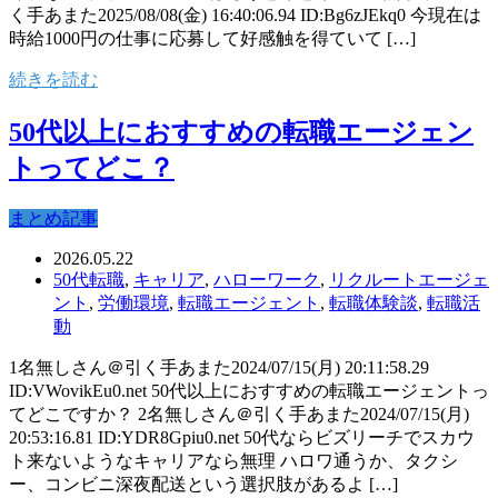
く手あまた2025/08/08(金) 16:40:06.94 ID:Bg6zJEkq0 今現在は
時給1000円の仕事に応募して好感触を得ていて […]
続きを読む
50代以上におすすめの転職エージェン
トってどこ？
まとめ記事
2026.05.22
50代転職
,
キャリア
,
ハローワーク
,
リクルートエージェ
ント
,
労働環境
,
転職エージェント
,
転職体験談
,
転職活
動
1名無しさん＠引く手あまた2024/07/15(月) 20:11:58.29
ID:VWovikEu0.net 50代以上におすすめの転職エージェントっ
てどこですか？ 2名無しさん＠引く手あまた2024/07/15(月)
20:53:16.81 ID:YDR8Gpiu0.net 50代ならビズリーチでスカウ
ト来ないようなキャリアなら無理 ハロワ通うか、タクシ
ー、コンビニ深夜配送という選択肢があるよ […]