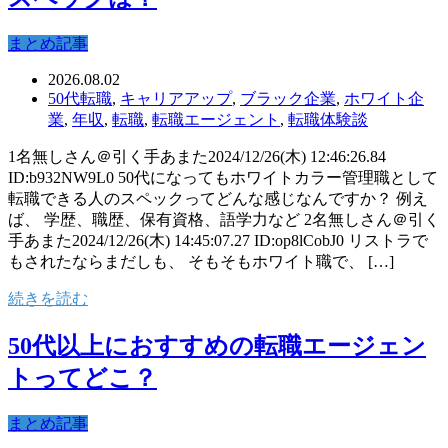
まとめ記事
2026.08.02
50代転職
,
キャリアアップ
,
ブラック企業
,
ホワイト企
業
,
年収
,
転職
,
転職エージェント
,
転職体験談
1名無しさん＠引く手あまた2024/12/26(木) 12:46:26.84
ID:b932NW9L0 50代になってもホワイトカラー管理職として
転職できる人のスペックってどんな感じなんですか？ 例え
ば、 学歴、職歴、保有資格、語学力など 2名無しさん＠引く
手あまた2024/12/26(木) 14:45:07.27 ID:op8lCobJ0 リストラで
もされたならまだしも、 そもそもホワイト職で、 […]
続きを読む
50代以上におすすめの転職エージェン
トってどこ？
まとめ記事