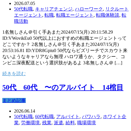
2026.07.05
50代転職
,
キャリアチェンジ
,
ハローワーク
,
リクルート
エージェント
,
転職
,
転職エージェント
,
転職体験談
,
転
職活動
1名無しさん＠引く手あまた2024/07/15(月) 20:11:58.29
ID:VWovikEu0 50代以上におすすめの転職エージェントって
どこですか？ 2名無しさん＠引く手あまた2024/07/15(月)
20:53:16.81 ID:YDR8Gpiu0 50代ならビズリーチでスカウト来
ないようなキャリアなら無理 ハロワ通うか、タクシー、コ
ンビニ深夜配送という選択肢があるよ 3名無しさん＠ […]
続きを読む
50代 60代 〜のアルバイト 14棺目
まとめ記事
2026.06.14
50代転職
,
60代転職
,
アルバイト
,
パワハラ
,
ホワイト企
業
,
労働環境
,
残業
,
派遣
,
給料
,
職場環境