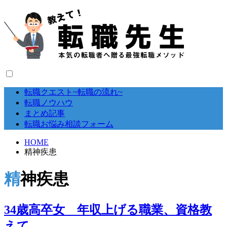
転職クエスト~転職の流れ~
転職ノウハウ
まとめ記事
転職お悩み相談フォーム
HOME
精神疾患
精神疾患
34歳高卒女 年収上げる職業、資格教
えて