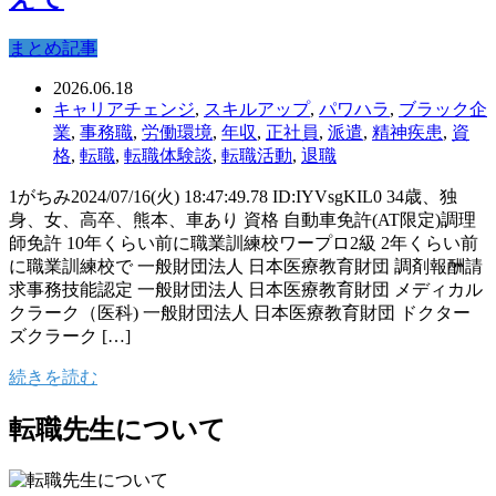
まとめ記事
2026.06.18
キャリアチェンジ
,
スキルアップ
,
パワハラ
,
ブラック企
業
,
事務職
,
労働環境
,
年収
,
正社員
,
派遣
,
精神疾患
,
資
格
,
転職
,
転職体験談
,
転職活動
,
退職
1がちみ2024/07/16(火) 18:47:49.78 ID:IYVsgKIL0 34歳、独
身、女、高卒、熊本、車あり 資格 自動車免許(AT限定)調理
師免許 10年くらい前に職業訓練校ワープロ2級 2年くらい前
に職業訓練校で 一般財団法人 日本医療教育財団 調剤報酬請
求事務技能認定 一般財団法人 日本医療教育財団 メディカル
クラーク（医科) 一般財団法人 日本医療教育財団 ドクター
ズクラーク […]
続きを読む
転職先生について