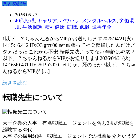
まとめ記事
2026.05.27
40代転職
,
キャリア
,
パワハラ
,
メンタルヘルス
,
労働環
境
,
生活保護
,
精神健康
,
転職
,
退職
,
障害年金
1以下、？ちゃんねるからVIPがお送りします2026/04/21(火)
14:15:16.412 ID:O3igrzu00.net 頑張って社会復帰したんだけど
ダメだった これから不安 転職先決まってない 年齢は47歳 2
以下、？ちゃんねるからVIPがお送りします2026/04/21(火)
14:16:40.431 ID:b5sBh3d20.net じゃ、死のっか 5以下、？ちゃ
んねるからVIPが […]
続きを読む
転職先生について
大手企業の人事、有名転職エージェントを含む3度の転職を
経験する30代。
人事での採用経験、転職エージェントでの職業紹介という経