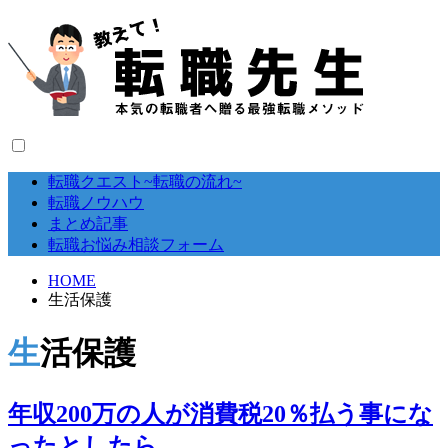
転職クエスト~転職の流れ~
転職ノウハウ
まとめ記事
転職お悩み相談フォーム
HOME
生活保護
生活保護
年収200万の人が消費税20％払う事にな
ったとしたら