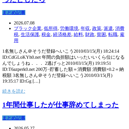
まとめ記事
2026.07.08
ブラック企業
,
低所得
,
労働環境
,
年収
,
政策
,
派遣
,
消費
税
,
生活保護
,
税金
,
経済格差
,
給料
,
財政
,
貧困
,
転職
,
雇
用
1名無しさん＠そうだ登録へいこう2010/03/15(月) 18:24:14
ID:CdGLoKYh0.net 年間の負担額はいったいいくら位になる
んでしょうね．．． 2逃げっと2010/03/15(月) 19:19:51
ID:T6azperk0.net 200万−貯蓄した額＝消費額 消費額×0.2＝納
税額 3名無しさん＠そうだ登録へいこう2010/03/15(月)
19:35:17 ID:Gg […]
続きを読む
1年間仕事したが仕事辞めてしまった
まとめ記事
2026.05.27