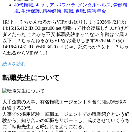
40代転職
,
キャリア
,
パワハラ
,
メンタルヘルス
,
労働環
境
,
生活保護
,
精神健康
,
転職
,
退職
,
障害年金
1以下、？ちゃんねるからVIPがお送りします2026/04/21(火)
14:15:16.412 ID:O3igrzu00.net 頑張って社会復帰したんだけど
ダメだった これから不安 転職先決まってない 年齢は47歳 2
以下、？ちゃんねるからVIPがお送りします2026/04/21(火)
14:16:40.431 ID:b5sBh3d20.net じゃ、死のっか 5以下、？ちゃ
んねるからVIPが […]
続きを読む
転職先生について
大手企業の人事、有名転職エージェントを含む3度の転職を
経験する30代。
人事での採用経験、転職エージェントでの職業紹介という経
験から、知り合いの転職をサポートし、成功させていくうち
に「転職先生」と呼ばれるようになる。