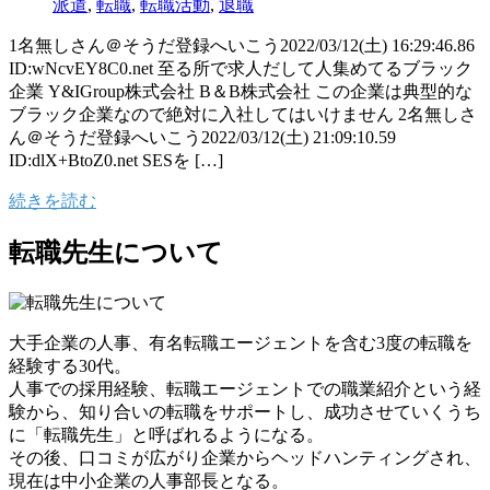
派遣
,
転職
,
転職活動
,
退職
1名無しさん＠そうだ登録へいこう2022/03/12(土) 16:29:46.86
ID:wNcvEY8C0.net 至る所で求人だして人集めてるブラック
企業 Y&IGroup株式会社 B＆B株式会社 この企業は典型的な
ブラック企業なので絶対に入社してはいけません 2名無しさ
ん＠そうだ登録へいこう2022/03/12(土) 21:09:10.59
ID:dlX+BtoZ0.net SESを […]
続きを読む
転職先生について
大手企業の人事、有名転職エージェントを含む3度の転職を
経験する30代。
人事での採用経験、転職エージェントでの職業紹介という経
験から、知り合いの転職をサポートし、成功させていくうち
に「転職先生」と呼ばれるようになる。
その後、口コミが広がり企業からヘッドハンティングされ、
現在は中小企業の人事部長となる。