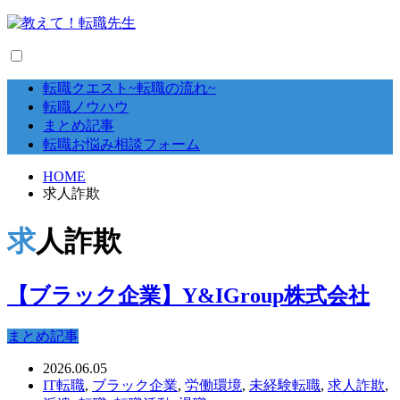
転職クエスト~転職の流れ~
転職ノウハウ
まとめ記事
転職お悩み相談フォーム
HOME
求人詐欺
求人詐欺
【ブラック企業】Y&IGroup株式会社
まとめ記事
2026.06.05
IT転職
,
ブラック企業
,
労働環境
,
未経験転職
,
求人詐欺
,